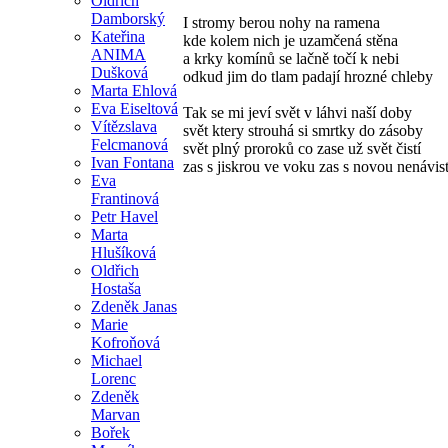
Oldřich
Damborský
I stromy berou nohy na ramena
Kateřina
kde kolem nich je uzamčená stěna
ANIMA
a krky komínů se lačně točí k nebi
Dušková
odkud jim do tlam padají hrozné chleby
Marta Ehlová
Eva Eiseltová
Tak se mi jeví svět v láhvi naší doby
Vítězslava
svět ktery strouhá si smrtky do zásoby
Felcmanová
svět plný proroků co zase už svět čistí
Ivan Fontana
zas s jiskrou ve voku zas s novou nenávist
Eva
Frantinová
Petr Havel
Marta
Hlušíková
Oldřich
Hostaša
Zdeněk Janas
Marie
Kofroňová
Michael
Lorenc
Zdeněk
Marvan
Bořek