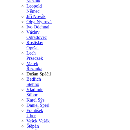
Mezník
Leopold
Němec
Jiří Novák
Olga Nytrová
Ivo Odehnal
Václav
Odradovec
Rostislav
Opršal
Lech
Przeczek
Marek
Řezanka
Dušan Spáčil
Bedřich
Stehno
Vladimír
Stibor
Karel Sýs
Daniel Šperl
František
Uher
Vašek Vašák
Štěpán