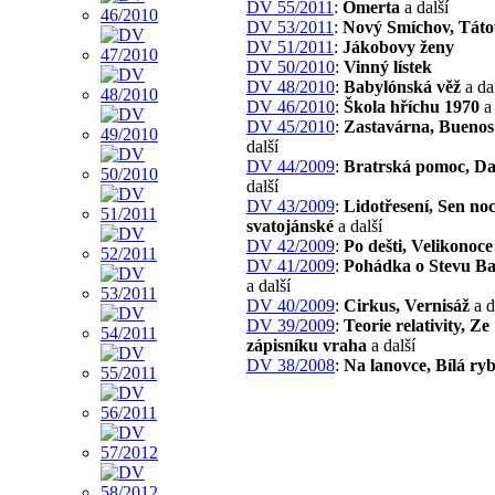
DV 55/2011
:
Omerta
a další
DV 53/2011
:
Nový Smíchov, Táto
DV 51/2011
:
Jákobovy ženy
DV 50/2010
:
Vinný lístek
DV 48/2010
:
Babylónská věž
a da
DV 46/2010
:
Škola hříchu 1970
a 
DV 45/2010
:
Zastavárna, Buenos
další
DV 44/2009
:
Bratrská pomoc, D
další
DV 43/2009
:
Lidotřesení, Sen noc
svatojánské
a další
DV 42/2009
:
Po dešti, Velikonoce
DV 41/2009
:
Pohádka o Stevu Ba
a další
DV 40/2009
:
Cirkus, Vernisáž
a d
DV 39/2009
:
Teorie relativity, Ze
zápisníku vraha
a další
DV 38/2008
:
Na lanovce, Bílá ry