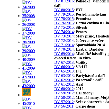
DV 81/2016
:
Pohádka, Vánoční 
další
DV 80/2015
:
FYI
DV 79/2015
:
Poslední mohykán
DV 78/2015
:
Proměna
DV 76/2015
:
Hezká chvilka u Ein
DV 75/2015
:
Silvestr
DV 74/2014
:
Proces
DV 73/2014
:
Malý princ, Houbel
DV 72/2014
:
6. července večer
DV 71/2014
:
Spartakiáda 2014
DV 70/2014
:
Hrabal, Daidalos
DV 69/2014
:
Mladičké básnířky 
dvaceti letech, In vitro
DV 67/2013
:
Vizitky
DV 66/2013
:
Věci II
DV 65/2013
:
1+1
DV 63/2013
:
Partybáseň
a další
DV 62/2012
:
Po sezóně
a další
DV 61/2012
:
Aral
DV 60/2012
:
2012
DV 59/2012
:
CERnobyl
DV 58/2012
:
Manuál many, Mojž
DV 57/2012
:
Svět v obrazech
a da
DV 56/2011
:
Carpe diem