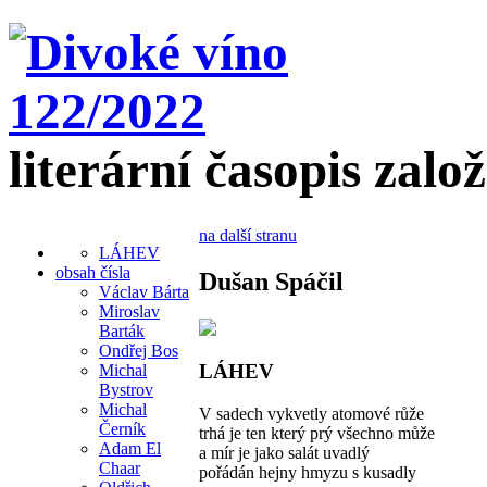
literární časopis zalo
na další stranu
LÁHEV
obsah čísla
Dušan Spáčil
Václav Bárta
Miroslav
Barták
Ondřej Bos
LÁHEV
Michal
Bystrov
Michal
V sadech vykvetly atomové růže
Černík
trhá je ten který prý všechno může
Adam El
a mír je jako salát uvadlý
Chaar
pořádán hejny hmyzu s kusadly