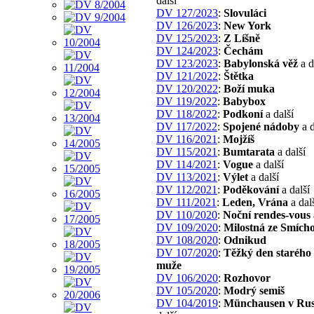
další
DV 127/2023
:
Slovuláci
DV 126/2023
:
New York
DV 125/2023
:
Z Líšně
DV 124/2023
:
Čechám
DV 123/2023
:
Babylonská věž
a d
DV 121/2022
:
Štětka
DV 120/2022
:
Boží muka
DV 119/2022
:
Babybox
DV 118/2022
:
Podkoní
a další
DV 117/2022
:
Spojené nádoby
a d
DV 116/2021
:
Mojžíš
DV 115/2021
:
Bumtarata
a další
DV 114/2021
:
Vogue
a další
DV 113/2021
:
Výlet
a další
DV 112/2021
:
Poděkování
a další
DV 111/2021
:
Leden, Vrána
a dal
DV 110/2020
:
Noční rendes-vous
DV 109/2020
:
Milostná ze Smích
DV 108/2020
:
Odnikud
DV 107/2020
:
Těžký den starého 
muže
DV 106/2020
:
Rozhovor
DV 105/2020
:
Modrý semiš
DV 104/2019
:
Münchausen v Ru