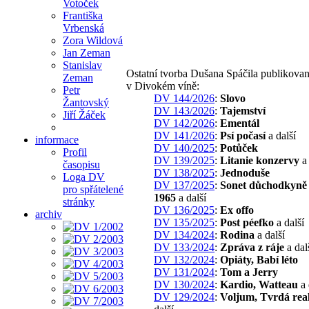
Votoček
Františka
Vrbenská
Zora Wildová
Jan Zeman
Stanislav
Ostatní tvorba Dušana Spáčila publikova
Zeman
v Divokém víně:
Petr
DV 144/2026
:
Slovo
Žantovský
DV 143/2026
:
Tajemství
Jiří Žáček
DV 142/2026
:
Ementál
DV 141/2026
:
Psí počasí
a další
informace
DV 140/2025
:
Potůček
Profil
DV 139/2025
:
Litanie konzervy
a 
časopisu
DV 138/2025
:
Jednoduše
Loga DV
DV 137/2025
:
Sonet důchodkyně 
pro spřátelené
1965
a další
stránky
DV 136/2025
:
Ex offo
archiv
DV 135/2025
:
Post péefko
a další
DV 134/2024
:
Rodina
a další
DV 133/2024
:
Zpráva z ráje
a dal
DV 132/2024
:
Opiáty, Babí léto
DV 131/2024
:
Tom a Jerry
DV 130/2024
:
Kardio, Watteau
a 
DV 129/2024
:
Voljum, Tvrdá real