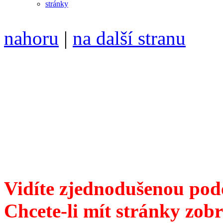
nahoru
|
na další stranu
Divoké víno 122/2022 vyšl
ISSN 1214-6099 ❖ samozva
104 00 Praha 10, Hájek 88
redakce@divokevino.cz
vyjde 19. ledna 2023
Vidíte zjednodušenou pod
Chcete-li mít stránky zobr