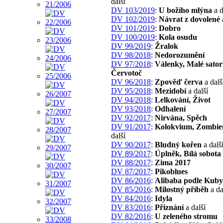
další
DV 103/2019
:
U božího mlýna
a d
DV 102/2019
:
Návrat z dovolené
DV 101/2019
:
Dobro
DV 100/2019
:
Kola osudu
DV 99/2019
:
Žralok
DV 98/2018
:
Nedorozumění
DV 97/2018
:
Válenky, Malé sator
Červotoč
DV 96/2018
:
Zpověď červa
a dalš
DV 95/2018
:
Mezidobí
a další
DV 94/2018
:
Lelkování, Život
DV 93/2018
:
Odhalení
DV 92/2017
:
Nirvána, Spěch
DV 91/2017
:
Kolokvium, Zombie
další
DV 90/2017
:
Bludný kořen
a dalš
DV 89/2017
:
Úplněk, Bílá sobota
DV 88/2017
:
Zima 2017
DV 87/2017
:
Pikoblues
DV 86/2016
:
Alibaba podle Kuby
DV 85/2016
:
Milostný příběh
a da
DV 84/2016
:
Idyla
DV 83/2016
:
Přiznání
a další
DV 82/2016
:
U zeleného stromu