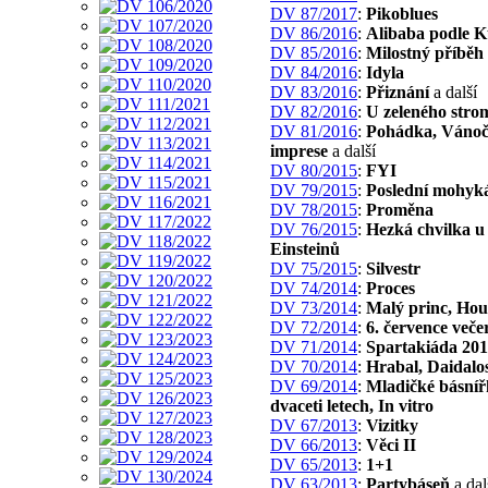
DV 87/2017
:
Pikoblues
DV 86/2016
:
Alibaba podle 
DV 85/2016
:
Milostný příběh
DV 84/2016
:
Idyla
DV 83/2016
:
Přiznání
a další
DV 82/2016
:
U zeleného stro
DV 81/2016
:
Pohádka, Vánoč
imprese
a další
DV 80/2015
:
FYI
DV 79/2015
:
Poslední mohyk
DV 78/2015
:
Proměna
DV 76/2015
:
Hezká chvilka u
Einsteinů
DV 75/2015
:
Silvestr
DV 74/2014
:
Proces
DV 73/2014
:
Malý princ, Hou
DV 72/2014
:
6. července veče
DV 71/2014
:
Spartakiáda 20
DV 70/2014
:
Hrabal, Daidalo
DV 69/2014
:
Mladičké básníř
dvaceti letech, In vitro
DV 67/2013
:
Vizitky
DV 66/2013
:
Věci II
DV 65/2013
:
1+1
DV 63/2013
:
Partybáseň
a dal