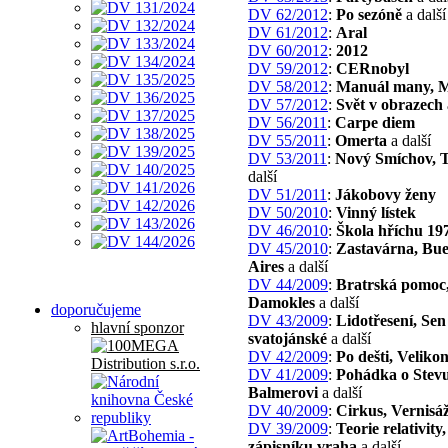
DV 62/2012
:
Po sezóně
a další
DV 61/2012
:
Aral
DV 60/2012
:
2012
DV 59/2012
:
CERnobyl
DV 58/2012
:
Manuál many, M
DV 57/2012
:
Svět v obrazech
DV 56/2011
:
Carpe diem
DV 55/2011
:
Omerta
a další
DV 53/2011
:
Nový Smíchov, T
další
DV 51/2011
:
Jákobovy ženy
DV 50/2010
:
Vinný lístek
DV 46/2010
:
Škola hříchu 19
DV 45/2010
:
Zastavárna, Bu
Aires
a další
DV 44/2009
:
Bratrská pomoc
Damokles
a další
doporučujeme
DV 43/2009
:
Lidotřesení, Sen
hlavní sponzor
svatojánské
a další
DV 42/2009
:
Po dešti, Veliko
DV 41/2009
:
Pohádka o Stev
Balmerovi
a další
DV 40/2009
:
Cirkus, Vernisá
DV 39/2009
:
Teorie relativity
zápisníku vraha
a další