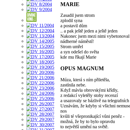
MARIE
Zasadil jsem strom
zplodil syna
a postavil dům
.. a pak ještě jeden a ještě jeden
Nakonec jsem mezi nimi vybetonoval
nádherné náměstí!
Strom umřel
a syn odešel do světa
kde mu říkají Marie
OPUS MAGNUM
Múza, která s ním přiletěla,
zastínila nebe.
Když mávla obrovskými křídly,
z redakcí vyletěly stohy recenzí
a usazovaly se bázlivě na telegrafních
Uznávám, že kdyby si všichni nemusel
nos
kvůli té všepronikající vůni peněz -
možná, že by to bylo opravdu
to největší umění na světě.