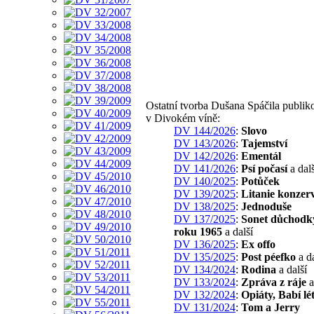
Ostatní tvorba Dušana Spáčila publik
v Divokém víně:
DV 144/2026
:
Slovo
DV 143/2026
:
Tajemství
DV 142/2026
:
Ementál
DV 141/2026
:
Psí počasí
a dalš
DV 140/2025
:
Potůček
DV 139/2025
:
Litanie konzer
DV 138/2025
:
Jednoduše
DV 137/2025
:
Sonet důchodk
roku 1965
a další
DV 136/2025
:
Ex offo
DV 135/2025
:
Post péefko
a da
DV 134/2024
:
Rodina
a další
DV 133/2024
:
Zpráva z ráje
a
DV 132/2024
:
Opiáty, Babí lé
DV 131/2024
:
Tom a Jerry