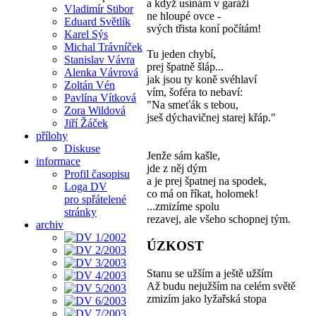
a když usínám v garáži
Vladimír Stibor
ne hloupé ovce -
Eduard Světlík
svých třista koní počítám!
Karel Sýs
Michal Trávníček
Tu jeden chybí,
Stanislav Vávra
prej špatně šláp...
Alenka Vávrová
jak jsou ty koně svéhlaví
Zoltán Vén
vím, šoféra to nebaví:
Pavlína Vítková
"Na smeťák s tebou,
Zora Wildová
jseš dýchavičnej starej křáp."
Jiří Žáček
přílohy
Diskuse
Jenže sám kašle,
informace
jde z něj dým
Profil časopisu
a je prej špatnej na spodek,
Loga DV
co má on říkat, holomek!
pro spřátelené
...zmizíme spolu
stránky
rezavej, ale všeho schopnej tým.
archiv
ÚZKOST
Stanu se užším a ještě užším
Až budu nejužším na celém světě
zmizím jako lyžařská stopa