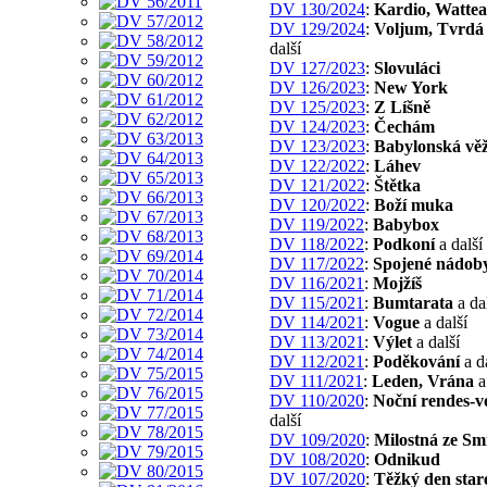
DV 130/2024
:
Kardio, Watte
DV 129/2024
:
Voljum, Tvrdá 
další
DV 127/2023
:
Slovuláci
DV 126/2023
:
New York
DV 125/2023
:
Z Líšně
DV 124/2023
:
Čechám
DV 123/2023
:
Babylonská vě
DV 122/2022
:
Láhev
DV 121/2022
:
Štětka
DV 120/2022
:
Boží muka
DV 119/2022
:
Babybox
DV 118/2022
:
Podkoní
a další
DV 117/2022
:
Spojené nádob
DV 116/2021
:
Mojžíš
DV 115/2021
:
Bumtarata
a da
DV 114/2021
:
Vogue
a další
DV 113/2021
:
Výlet
a další
DV 112/2021
:
Poděkování
a d
DV 111/2021
:
Leden, Vrána
a
DV 110/2020
:
Noční rendes-v
další
DV 109/2020
:
Milostná ze Sm
DV 108/2020
:
Odnikud
DV 107/2020
:
Těžký den star