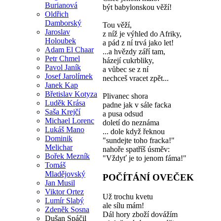
Burianová
být babylonskou věží!
Oldřich
Damborský
Tou věží,
Jaroslav
z níž je výhled do Afriky,
Holoubek
a pád z ní trvá jako let!
Adam El Chaar
...a hvězdy září tam,
Petr Chmel
házejí cukrbliky,
Pavol Janík
a vůbec se z ní
Josef Jarolímek
nechceš vracet zpět...
Janek Kap
Břetislav Kotyza
Plivanec shora
Luděk Krása
padne jak v sále facka
Saša Krejčí
a pusa odsud
Michael Lorenc
doletí do neznáma
Lukáš Mano
... dole když řeknou
Dominik
"sundejte toho fracka!"
Melichar
nahoře spatříš úsměv:
Bořek Mezník
"Vždyť je to jenom fáma!"
Tomáš
Mladějovský
POČÍTÁNÍ OVEČEK
Jan Musil
Viktor Ortez
Už trochu kvetu
Lumír Slabý
ale sílu mám!
Zdeněk Sosna
Dál hory zboží dovážím
Dušan Spáčil