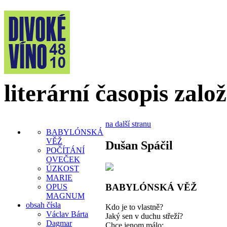
literární časopis zalo
na další stranu
BABYLÓNSKÁ
VĚŽ
Dušan Spáčil
POČÍTÁNÍ
OVEČEK
ÚZKOST
MARIE
BABYLÓNSKÁ VĚŽ
OPUS
MAGNUM
obsah čísla
Kdo je to vlastně?
Václav Bárta
Jaký sen v duchu střeží?
Dagmar
Chce jenom málo: