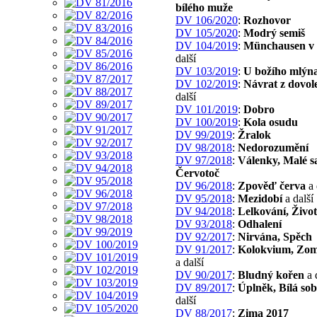
bílého muže
DV 106/2020
:
Rozhovor
DV 105/2020
:
Modrý semiš
DV 104/2019
:
Münchausen v
další
DV 103/2019
:
U božího mlýn
DV 102/2019
:
Návrat z dovol
další
DV 101/2019
:
Dobro
DV 100/2019
:
Kola osudu
DV 99/2019
:
Žralok
DV 98/2018
:
Nedorozumění
DV 97/2018
:
Válenky, Malé sa
Červotoč
DV 96/2018
:
Zpověď červa
a 
DV 95/2018
:
Mezidobí
a další
DV 94/2018
:
Lelkování, Život
DV 93/2018
:
Odhalení
DV 92/2017
:
Nirvána, Spěch
DV 91/2017
:
Kolokvium, Zom
a další
DV 90/2017
:
Bludný kořen
a 
DV 89/2017
:
Úplněk, Bílá sob
další
DV 88/2017
:
Zima 2017