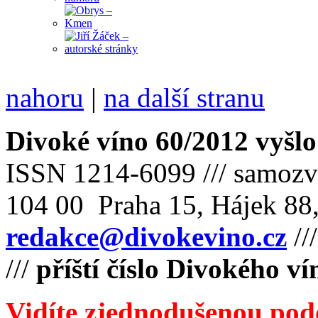
nahoru
|
na další stranu
Divoké víno 60/2012 vyšlo
ISSN 1214-6099 /// samozv
104 00 Praha 15, Hájek 88,
redakce@divokevino.cz
//
///
příští číslo Divokého ví
Vidíte zjednodušenou pod