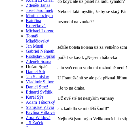
Adam El Chaar
co když ale už přišel na řadu synátor?
Zdeněk Janas
Josef Jarolímek
Nebo si fakt myslíte, že by se starý Pá
Martin Jochym
Kateřina
nezmohl na vnuka?!
Korečková
Michael Lorenc
Tomáš
Mladějovský
Jan Musil
Ježíše bolela kolena už za velkého sch
Gabriel Németh
Rostislav Opršal
pořád se kasal: „Nejsem bábovka
Zdeněk Sosna
Dušan Spáčil
a tu svěcenou vodu mi rozhodně neohří
Daniel Srb
Jan Stanislav
U Františkánů se ale pak přiznal Jiřímu
Vladimír Stibor
Daniel Strož
„Je to na draka.
Eduard Světlík
Karel Sýs
Už dvě stě let neslyším varhany
Adam Táborský
Stanislav Vávra
a z kadidla se mi dělá šoufl!“
Pavlína Vítková
Zora Wildová
Nejhorší jsou prý o Velikonocích ta st
Jiří Žáček