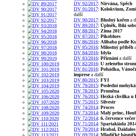
DV 92/2017
:
Nirvána, Spěch
DV 91/2017
:
Kolokvium, Zom
další
DV 90/2017
:
Bludný kořen
a d
DV 89/2017
:
Úplněk, Bílá sob
DV 88/2017
:
Zima 2017
DV 87/2017
:
Pikoblues
DV 86/2016
:
Alibaba podle K
DV 85/2016
:
Milostný příběh
a
DV 84/2016
:
Idyla
DV 83/2016
:
Přiznání
a další
DV 82/2016
:
U zeleného stro
DV 81/2016
:
Pohádka, Vánoč
imprese
a další
DV 80/2015
:
FYI
DV 79/2015
:
Poslední mohyk
DV 78/2015
:
Proměna
DV 76/2015
:
Hezká chvilka u 
DV 75/2015
:
Silvestr
DV 74/2014
:
Proces
DV 73/2014
:
Malý princ, Houb
DV 72/2014
:
6. července večer
DV 71/2014
:
Spartakiáda 201
DV 70/2014
:
Hrabal, Daidalos
DV 69/2014
:
Mladičké básníř