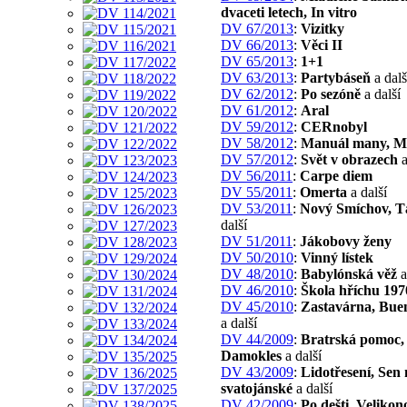
dvaceti letech, In vitro
DV 67/2013
:
Vizitky
DV 66/2013
:
Věci II
DV 65/2013
:
1+1
DV 63/2013
:
Partybáseň
a dalš
DV 62/2012
:
Po sezóně
a další
DV 61/2012
:
Aral
DV 59/2012
:
CERnobyl
DV 58/2012
:
Manuál many, Mo
DV 57/2012
:
Svět v obrazech
a
DV 56/2011
:
Carpe diem
DV 55/2011
:
Omerta
a další
DV 53/2011
:
Nový Smíchov, T
další
DV 51/2011
:
Jákobovy ženy
DV 50/2010
:
Vinný lístek
DV 48/2010
:
Babylónská věž
a
DV 46/2010
:
Škola hříchu 197
DV 45/2010
:
Zastavárna, Buen
a další
DV 44/2009
:
Bratrská pomoc,
Damokles
a další
DV 43/2009
:
Lidotřesení, Sen 
svatojánské
a další
DV 42/2009
:
Po dešti, Velikon