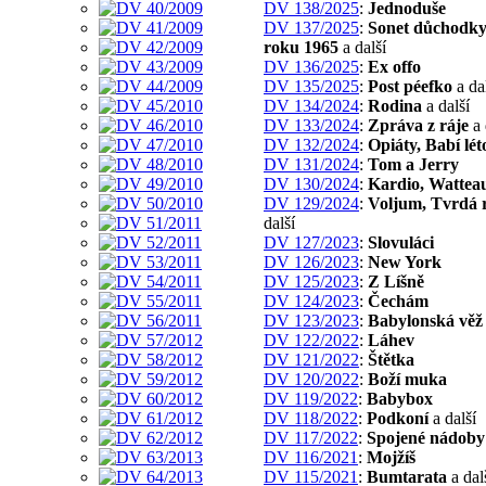
DV 138/2025
:
Jednoduše
DV 137/2025
:
Sonet důchodky
roku 1965
a další
DV 136/2025
:
Ex offo
DV 135/2025
:
Post péefko
a da
DV 134/2024
:
Rodina
a další
DV 133/2024
:
Zpráva z ráje
a 
DV 132/2024
:
Opiáty, Babí lét
DV 131/2024
:
Tom a Jerry
DV 130/2024
:
Kardio, Wattea
DV 129/2024
:
Voljum, Tvrdá r
další
DV 127/2023
:
Slovuláci
DV 126/2023
:
New York
DV 125/2023
:
Z Líšně
DV 124/2023
:
Čechám
DV 123/2023
:
Babylonská věž
DV 122/2022
:
Láhev
DV 121/2022
:
Štětka
DV 120/2022
:
Boží muka
DV 119/2022
:
Babybox
DV 118/2022
:
Podkoní
a další
DV 117/2022
:
Spojené nádoby
DV 116/2021
:
Mojžíš
DV 115/2021
:
Bumtarata
a dal