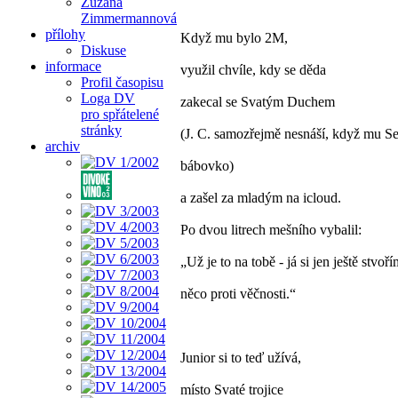
Zuzana
Zimmermannová
přílohy
Když mu bylo 2M,
Diskuse
informace
využil chvíle, kdy se děda
Profil časopisu
Loga DV
zakecal se Svatým Duchem
pro spřátelené
stránky
(J. C. samozřejmě nesnáší, když mu Se
archiv
bábovko)
a zašel za mladým na icloud.
Po dvou litrech mešního vybalil:
„Už je to na tobě - já si jen ještě stvoř
něco proti věčnosti.“
Junior si to teď užívá,
místo Svaté trojice