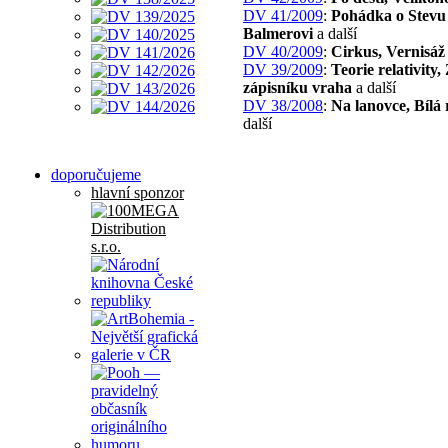
DV 41/2009
:
Pohádka o Stevu
Balmerovi
a další
DV 40/2009
:
Cirkus, Vernisáž
DV 39/2009
:
Teorie relativity,
zápisníku vraha
a další
DV 38/2008
:
Na lanovce, Bílá
další
doporučujeme
hlavní sponzor