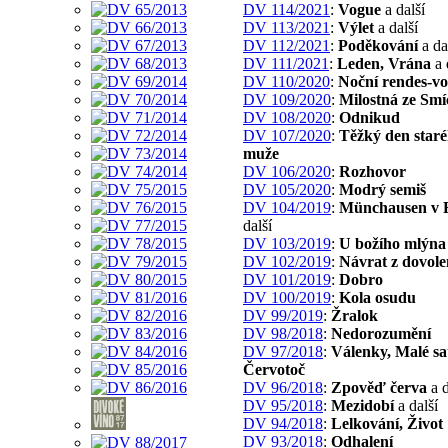
DV 114/2021
:
Vogue
a další
DV 113/2021
:
Výlet
a další
DV 112/2021
:
Poděkování
a da
DV 111/2021
:
Leden, Vrána
a 
DV 110/2020
:
Noční rendes-v
DV 109/2020
:
Milostná ze Sm
DV 108/2020
:
Odnikud
DV 107/2020
:
Těžký den staré
muže
DV 106/2020
:
Rozhovor
DV 105/2020
:
Modrý semiš
DV 104/2019
:
Münchausen v 
další
DV 103/2019
:
U božího mlýna
DV 102/2019
:
Návrat z dovole
DV 101/2019
:
Dobro
DV 100/2019
:
Kola osudu
DV 99/2019
:
Žralok
DV 98/2018
:
Nedorozumění
DV 97/2018
:
Válenky, Malé sat
Červotoč
DV 96/2018
:
Zpověď červa
a d
DV 95/2018
:
Mezidobí
a další
DV 94/2018
:
Lelkování, Život
DV 93/2018
:
Odhalení