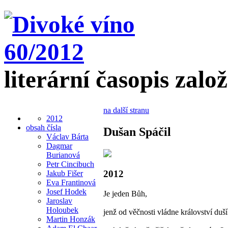
literární časopis zalo
na další stranu
2012
obsah čísla
Dušan Spáčil
Václav Bárta
Dagmar
Burianová
Petr Cincibuch
2012
Jakub Fišer
Eva Frantinová
Josef Hodek
Je jeden Bůh,
Jaroslav
Holoubek
jenž od věčnosti vládne království duší 
Martin Honzák