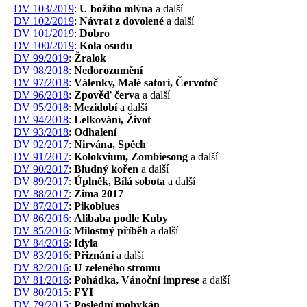
DV 103/2019
:
U božího mlýna
a další
DV 102/2019
:
Návrat z dovolené
a další
DV 101/2019
:
Dobro
DV 100/2019
:
Kola osudu
DV 99/2019
:
Žralok
DV 98/2018
:
Nedorozumění
DV 97/2018
:
Válenky, Malé satori, Červotoč
DV 96/2018
:
Zpověď červa
a další
DV 95/2018
:
Mezidobí
a další
DV 94/2018
:
Lelkování, Život
DV 93/2018
:
Odhalení
DV 92/2017
:
Nirvána, Spěch
DV 91/2017
:
Kolokvium, Zombiesong
a další
DV 90/2017
:
Bludný kořen
a další
DV 89/2017
:
Úplněk, Bílá sobota
a další
DV 88/2017
:
Zima 2017
DV 87/2017
:
Pikoblues
DV 86/2016
:
Alibaba podle Kuby
DV 85/2016
:
Milostný příběh
a další
DV 84/2016
:
Idyla
DV 83/2016
:
Přiznání
a další
DV 82/2016
:
U zeleného stromu
DV 81/2016
:
Pohádka, Vánoční imprese
a další
DV 80/2015
:
FYI
DV 79/2015
:
Poslední mohykán