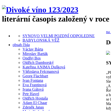
literární časopis založený v roce
na 
SYNOVO VELMI POZDNÍ ODPOLEDNE
BABYLONSKÁ VĚŽ
D
obsah čísla
Václav Bárta
Miroslav Barták
Ondřej Bos
S
Oldřich Damborský
Kateřina ANIMA Dušková
Vítězslava Felcmanová
„P
Georg Flachbart
vy
Ivan Fontana
Sle
Eva Frantinová
„A
Ivana Gálová
Ře
Petr Havel
a h
Oldřich Hostaša
se 
Adam El Chaar
Mar
Zdeněk Janas
kd