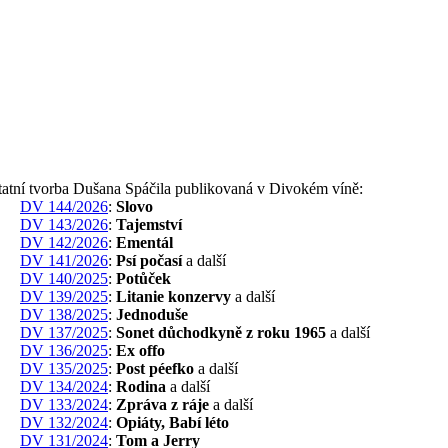
tatní tvorba Dušana Spáčila publikovaná v Divokém víně:
DV 144/2026
:
Slovo
DV 143/2026
:
Tajemství
DV 142/2026
:
Ementál
DV 141/2026
:
Psí počasí
a další
DV 140/2025
:
Potůček
DV 139/2025
:
Litanie konzervy
a další
DV 138/2025
:
Jednoduše
DV 137/2025
:
Sonet důchodkyně z roku 1965
a další
DV 136/2025
:
Ex offo
DV 135/2025
:
Post péefko
a další
DV 134/2024
:
Rodina
a další
DV 133/2024
:
Zpráva z ráje
a další
DV 132/2024
:
Opiáty, Babí léto
DV 131/2024
:
Tom a Jerry