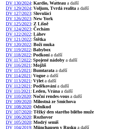
DV 130/2024
:
Kardio, Watteau
a další
DV 129/2024
:
Voljum, Tvrdá realita
a další
DV 127/2023
:
Slovuláci
DV 126/2023
:
New York
DV 125/2023
:
Z Líšně
DV 124/2023
:
Čechám
DV 122/2022
:
Láhev
DV 121/2022
:
Štětka
DV 120/2022
:
Boží muka
DV 119/2022
:
Babybox
DV 118/2022
:
Podkoní
a další
DV 117/2022
:
Spojené nádoby
a další
DV 116/2021
:
Mojžíš
DV 115/2021
:
Bumtarata
a další
DV 114/2021
:
Vogue
a další
DV 113/2021
:
Výlet
a další
DV 112/2021
:
Poděkování
a další
DV 111/2021
:
Leden, Vrána
a další
DV 110/2020
:
Noční rendes-vous
a další
DV 109/2020
:
Milostná ze Smíchova
DV 108/2020
:
Odnikud
DV 107/2020
:
Těžký den starého bílého muže
DV 106/2020
:
Rozhovor
DV 105/2020
:
Modrý semiš
DV 104/2019
:
Münchausen v Rusku
a další