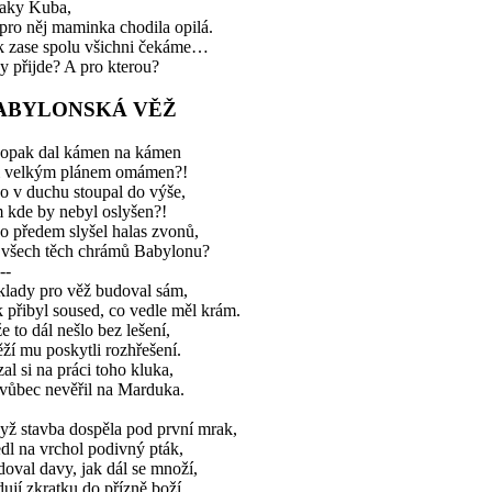
taky Kuba,
pro něj maminka chodila opilá.
k zase spolu všichni čekáme…
 přijde? A pro kterou?
ABYLONSKÁ VĚŽ
opak dal kámen na kámen
m velkým plánem omámen?!
o v duchu stoupal do výše,
 kde by nebyl oslyšen?!
o předem slyšel halas zvonů,
 všech těch chrámů Babylonu?
--
klady pro věž budoval sám,
 přibyl soused, co vedle měl krám.
e to dál nešlo bez lešení,
ží mu poskytli rozhřešení.
zal si na práci toho kluka,
 vůbec nevěřil na Marduka.
yž stavba dospěla pod první mrak,
dl na vrchol podivný pták,
doval davy, jak dál se množí,
ují zkratku do přízně boží