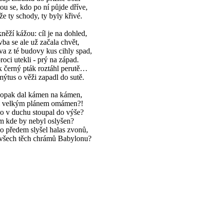
ou se, kdo po ní půjde dříve,
že ty schody, ty byly křivé.
něží kážou: cíl je na dohled,
vba se ale už začala chvět,
va z té budovy kus cihly spad,
roci utekli - prý na západ.
 černý pták roztáhl perutě…
ýtus o věži zapadl do sutě.
opak dal kámen na kámen,
m velkým plánem omámen?!
o v duchu stoupal do výše?
m kde by nebyl oslyšen?
o předem slyšel halas zvonů,
 všech těch chrámů Babylonu?