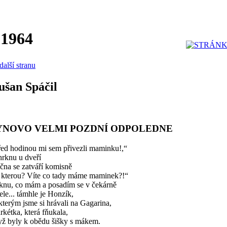
 1964
další stranu
ušan Spáčil
YNOVO VELMI POZDNÍ ODPOLEDNE
řed hodinou mi sem přivezli maminku!,“
hrknu u dveří
čna se zatváří komisně
 kterou? Víte co tady máme maminek?!“
knu, co mám a posadím se v čekárně
ele... támhle je Honzík,
kterým jsme si hrávali na Gagarina,
kétka, která fňukala,
yž byly k obědu šišky s mákem.