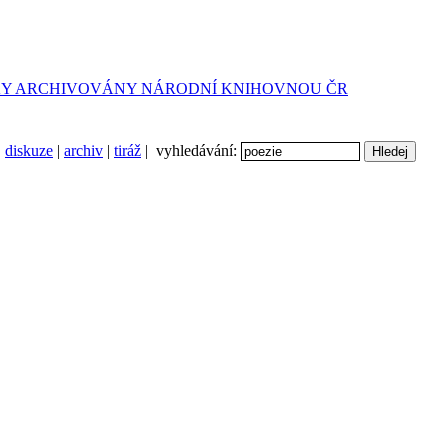
diskuze
|
archiv
|
tiráž
| vyhledávání: