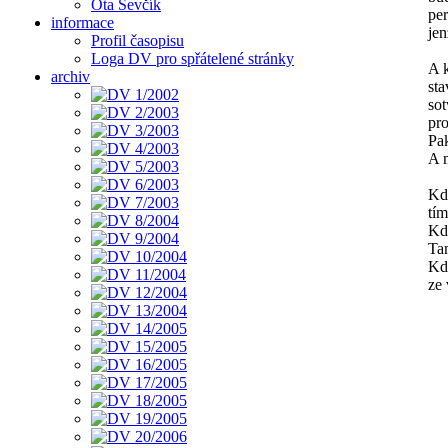
Ota Ševčík
per
informace
jen
Profil časopisu
Loga DV pro spřátelené stránky
A k
archiv
sta
sot
pro
Pak
A m
Kd
tí
Kd
Ta
Kd
ze