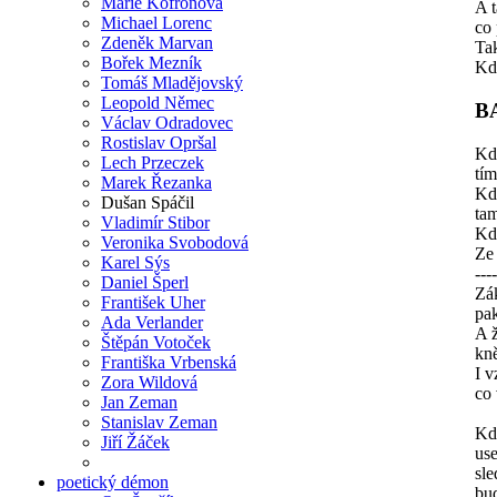
Marie Kofroňová
A 
Michael Lorenc
co 
Zdeněk Marvan
Ta
Bořek Mezník
Kdy
Tomáš Mladějovský
Leopold Němec
B
Václav Odradovec
Rostislav Opršal
Kd
Lech Przeczek
tí
Marek Řezanka
Kd
Dušan Spáčil
tam
Vladimír Stibor
Kd
Veronika Svobodová
Ze
Karel Sýs
----
Daniel Šperl
Zá
František Uher
pak
Ada Verlander
A ž
Štěpán Votoček
kně
Františka Vrbenská
I v
Zora Wildová
co
Jan Zeman
Stanislav Zeman
Kd
Jiří Žáček
use
sle
poetický démon
bud