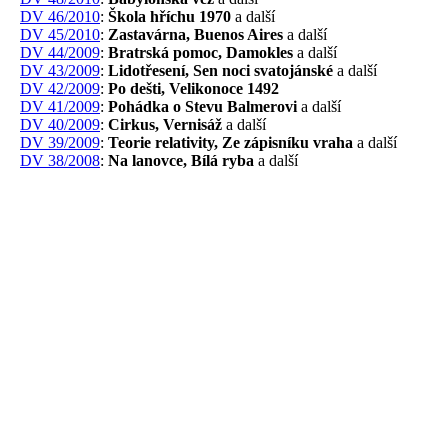
DV 46/2010
:
Škola hříchu 1970
a další
DV 45/2010
:
Zastavárna, Buenos Aires
a další
DV 44/2009
:
Bratrská pomoc, Damokles
a další
DV 43/2009
:
Lidotřesení, Sen noci svatojánské
a další
DV 42/2009
:
Po dešti, Velikonoce 1492
DV 41/2009
:
Pohádka o Stevu Balmerovi
a další
DV 40/2009
:
Cirkus, Vernisáž
a další
DV 39/2009
:
Teorie relativity, Ze zápisníku vraha
a další
DV 38/2008
:
Na lanovce, Bílá ryba
a další