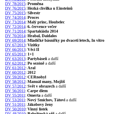
DV 78/2015
:
Proměna
DV 76/2015
:
Hezká chvilka u Einsteinů
DV 75/2015
:
Silvestr
DV 74/2014
:
Proces
DV 73/2014
:
Malý princ, Houbelec
DV 72/2014
:
6. července večer
DV 71/2014
:
Spartakiáda 2014
DV 70/2014
:
Hrabal, Daidalos
DV 69/2014
:
Mladičké básnířky po dvaceti letech, In vitro
DV 67/2013
:
Vizitky
DV 66/2013
:
Věci II
DV 65/2013
:
1+1
DV 63/2013
:
Partybáseň
a další
DV 62/2012
:
Po sezóně
a další
DV 61/2012
:
Aral
DV 60/2012
:
2012
DV 59/2012
:
CERnobyl
DV 58/2012
:
Manuál many, Mojžíš
DV 57/2012
:
Svět v obrazech
a další
DV 56/2011
:
Carpe diem
DV 55/2011
:
Omerta
a další
DV 53/2011
:
Nový Smíchov, Tátovi
a další
DV 51/2011
:
Jákobovy ženy
DV 50/2010
:
Vinný lístek
DV 48/2010
:
Babylónská věž
a další