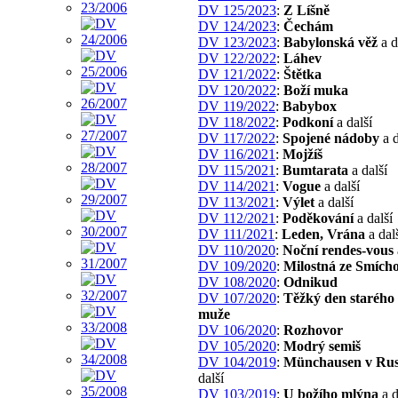
DV 125/2023
:
Z Líšně
DV 124/2023
:
Čechám
DV 123/2023
:
Babylonská věž
a d
DV 122/2022
:
Láhev
DV 121/2022
:
Štětka
DV 120/2022
:
Boží muka
DV 119/2022
:
Babybox
DV 118/2022
:
Podkoní
a další
DV 117/2022
:
Spojené nádoby
a d
DV 116/2021
:
Mojžíš
DV 115/2021
:
Bumtarata
a další
DV 114/2021
:
Vogue
a další
DV 113/2021
:
Výlet
a další
DV 112/2021
:
Poděkování
a další
DV 111/2021
:
Leden, Vrána
a dal
DV 110/2020
:
Noční rendes-vous
DV 109/2020
:
Milostná ze Smích
DV 108/2020
:
Odnikud
DV 107/2020
:
Těžký den starého 
muže
DV 106/2020
:
Rozhovor
DV 105/2020
:
Modrý semiš
DV 104/2019
:
Münchausen v Ru
další
DV 103/2019
:
U božího mlýna
a d