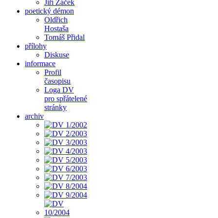
Jiří Žáček
poetický démon
Oldřich
Hostaša
Tomáš Přidal
přílohy
Diskuse
informace
Profil
časopisu
Loga DV
pro spřátelené
stránky
archiv