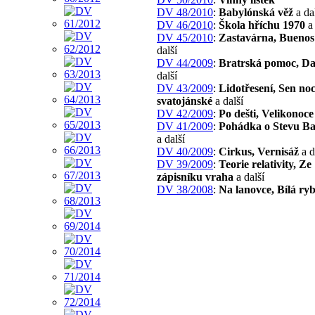
DV 48/2010
:
Babylónská věž
a da
DV 46/2010
:
Škola hříchu 1970
a 
DV 45/2010
:
Zastavárna, Buenos
další
DV 44/2009
:
Bratrská pomoc, D
další
DV 43/2009
:
Lidotřesení, Sen noc
svatojánské
a další
DV 42/2009
:
Po dešti, Velikonoce
DV 41/2009
:
Pohádka o Stevu Ba
a další
DV 40/2009
:
Cirkus, Vernisáž
a d
DV 39/2009
:
Teorie relativity, Ze
zápisníku vraha
a další
DV 38/2008
:
Na lanovce, Bílá ry