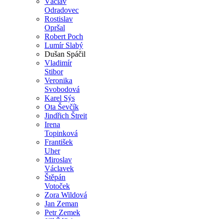
Václav
Odradovec
Rostislav
Opršal
Robert Poch
Lumír Slabý
Dušan Spáčil
Vladimír
Stibor
Veronika
Svobodová
Karel Sýs
Ota Ševčík
Jindřich Štreit
Irena
Topinková
František
Uher
Miroslav
Václavek
Štěpán
Votoček
Zora Wildová
Jan Zeman
Petr Zemek