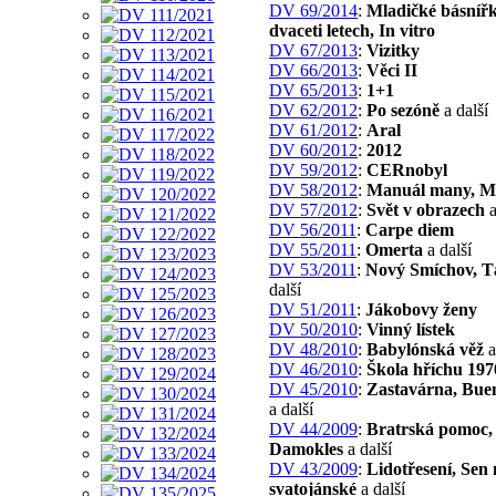
DV 69/2014
:
Mladičké básníř
dvaceti letech, In vitro
DV 67/2013
:
Vizitky
DV 66/2013
:
Věci II
DV 65/2013
:
1+1
DV 62/2012
:
Po sezóně
a další
DV 61/2012
:
Aral
DV 60/2012
:
2012
DV 59/2012
:
CERnobyl
DV 58/2012
:
Manuál many, Mo
DV 57/2012
:
Svět v obrazech
a
DV 56/2011
:
Carpe diem
DV 55/2011
:
Omerta
a další
DV 53/2011
:
Nový Smíchov, T
další
DV 51/2011
:
Jákobovy ženy
DV 50/2010
:
Vinný lístek
DV 48/2010
:
Babylónská věž
a
DV 46/2010
:
Škola hříchu 197
DV 45/2010
:
Zastavárna, Buen
a další
DV 44/2009
:
Bratrská pomoc,
Damokles
a další
DV 43/2009
:
Lidotřesení, Sen 
svatojánské
a další