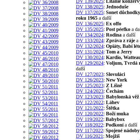
DV 139/2025
:
Litanie konzerv
DV 138/2025
:
Jednoduše
DV 137/2025
:
Sonet důchodky
roku 1965
a další
DV 136/2025
:
Ex offo
DV 135/2025
:
Post péefko
a da
DV 134/2024
:
Rodina
a další
DV 133/2024
:
Zpráva z ráje
a 
DV 132/2024
:
Opiáty, Babí lét
DV 131/2024
:
Tom a Jerry
DV 130/2024
:
Kardio, Wattea
DV 129/2024
:
Voljum, Tvrdá r
další
DV 127/2023
:
Slovuláci
DV 126/2023
:
New York
DV 125/2023
:
Z Líšně
DV 124/2023
:
Čechám
DV 123/2023
:
Babylonská věž
DV 122/2022
:
Láhev
DV 121/2022
:
Štětka
DV 120/2022
:
Boží muka
DV 119/2022
:
Babybox
DV 118/2022
:
Podkoní
a další
DV 117/2022
:
Spojené nádoby
DV 116/2021
:
Mojžíš