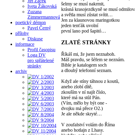
Jiří Žáček
šelmy se musí nakrmit,
Iveta Žákovská
krásná krasojezdkyně se musí odmilov
Zuzana
a světla musí zůstat svítit…
Zimmermannová
Jen za klaunovou maringotkou
poetický démon
jeden tenťák uvolní
Pavel Černý
první lano pod šapitó…
přílohy
Diskuse
ZLATÉ STRÁNKY
informace
Profil časopisu
Říkáš mi, že jsem neznaboh.
Loga DV
Máš pravdu, se šéfem se neznám.
pro spřátelené
Bible je katalogem soch
stránky
a dlouhý telefonní seznam.
archiv
Když ale stíny táhnou z koutů,
anebo zlobí dítě,
zkouším v ní najít číslo,
které má na stůl Pán.
(Vím, mělo by být one -
dvojku má přece O2.)
Je ale někde skryté…
V zoufalství volám do Říma
anebo hotlajn z Lhasy.