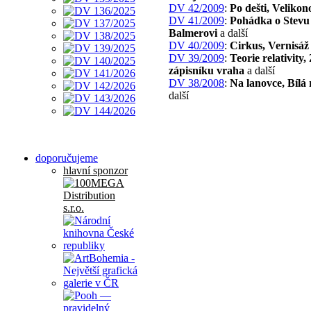
DV 42/2009
:
Po dešti, Velikon
DV 41/2009
:
Pohádka o Stevu
Balmerovi
a další
DV 40/2009
:
Cirkus, Vernisáž
DV 39/2009
:
Teorie relativity,
zápisníku vraha
a další
DV 38/2008
:
Na lanovce, Bílá
další
doporučujeme
hlavní sponzor