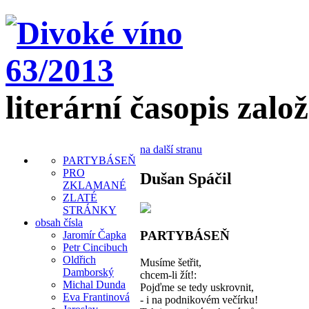
literární časopis zalo
na další stranu
PARTYBÁSEŇ
PRO
Dušan Spáčil
ZKLAMANÉ
ZLATÉ
STRÁNKY
obsah čísla
PARTYBÁSEŇ
Jaromír Čapka
Petr Cincibuch
Oldřich
Musíme šetřit,
Damborský
chcem-li žít!:
Michal Dunda
Pojďme se tedy uskrovnit,
Eva Frantinová
- i na podnikovém večírku!