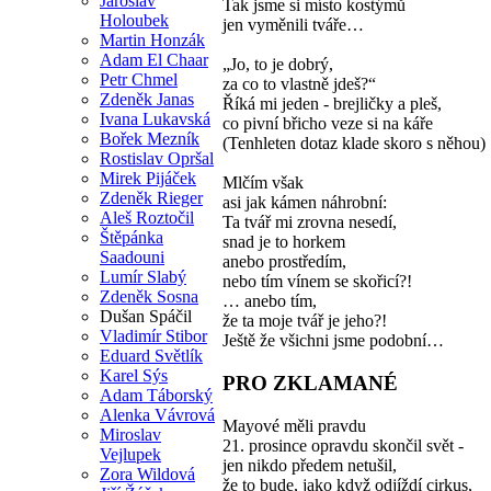
Jaroslav
Tak jsme si místo kostýmů
Holoubek
jen vyměnili tváře…
Martin Honzák
Adam El Chaar
„Jo, to je dobrý,
Petr Chmel
za co to vlastně jdeš?“
Zdeněk Janas
Říká mi jeden - brejličky a pleš,
Ivana Lukavská
co pivní břicho veze si na káře
Bořek Mezník
(Tenhleten dotaz klade skoro s něhou)
Rostislav Opršal
Mirek Pijáček
Mlčím však
Zdeněk Rieger
asi jak kámen náhrobní:
Aleš Roztočil
Ta tvář mi zrovna nesedí,
Štěpánka
snad je to horkem
Saadouni
anebo prostředím,
Lumír Slabý
nebo tím vínem se skořicí?!
Zdeněk Sosna
… anebo tím,
Dušan Spáčil
že ta moje tvář je jeho?!
Vladimír Stibor
Ještě že všichni jsme podobní…
Eduard Světlík
Karel Sýs
PRO ZKLAMANÉ
Adam Táborský
Alenka Vávrová
Mayové měli pravdu
Miroslav
21. prosince opravdu skončil svět -
Vejlupek
jen nikdo předem netušil,
Zora Wildová
že to bude, jako když odjíždí cirkus,