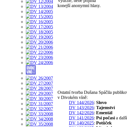
Vydržte, nebe přijímá
konejší anonymní hlasy.
Ostatní tvorba Dušana Spáčila publik
v Divokém víně:
DV 144/2026
:
Slovo
DV 143/2026
:
Tajemství
DV 142/2026
:
Ementál
DV 141/2026
:
Psí počasí
a dalš
DV 140/2025
:
Potůček