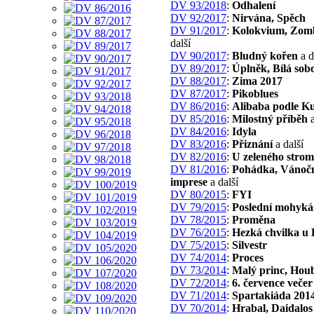
DV 93/2018
:
Odhalení
DV 92/2017
:
Nirvána, Spěch
DV 91/2017
:
Kolokvium, Zom
další
DV 90/2017
:
Bludný kořen
a d
DV 89/2017
:
Úplněk, Bílá sob
DV 88/2017
:
Zima 2017
DV 87/2017
:
Pikoblues
DV 86/2016
:
Alibaba podle K
DV 85/2016
:
Milostný příběh
a
DV 84/2016
:
Idyla
DV 83/2016
:
Přiznání
a další
DV 82/2016
:
U zeleného stro
DV 81/2016
:
Pohádka, Vánoč
imprese
a další
DV 80/2015
:
FYI
DV 79/2015
:
Poslední mohyk
DV 78/2015
:
Proměna
DV 76/2015
:
Hezká chvilka u 
DV 75/2015
:
Silvestr
DV 74/2014
:
Proces
DV 73/2014
:
Malý princ, Houb
DV 72/2014
:
6. července večer
DV 71/2014
:
Spartakiáda 201
DV 70/2014
:
Hrabal, Daidalos