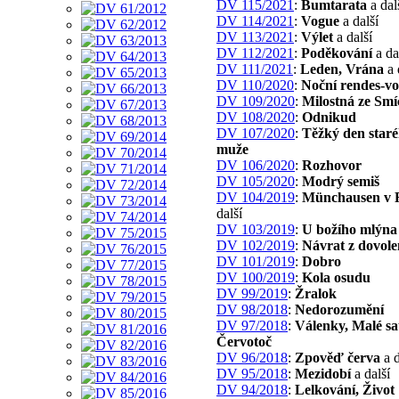
DV 115/2021
:
Bumtarata
a dal
DV 114/2021
:
Vogue
a další
DV 113/2021
:
Výlet
a další
DV 112/2021
:
Poděkování
a da
DV 111/2021
:
Leden, Vrána
a 
DV 110/2020
:
Noční rendes-v
DV 109/2020
:
Milostná ze Sm
DV 108/2020
:
Odnikud
DV 107/2020
:
Těžký den staré
muže
DV 106/2020
:
Rozhovor
DV 105/2020
:
Modrý semiš
DV 104/2019
:
Münchausen v 
další
DV 103/2019
:
U božího mlýna
DV 102/2019
:
Návrat z dovole
DV 101/2019
:
Dobro
DV 100/2019
:
Kola osudu
DV 99/2019
:
Žralok
DV 98/2018
:
Nedorozumění
DV 97/2018
:
Válenky, Malé sat
Červotoč
DV 96/2018
:
Zpověď červa
a d
DV 95/2018
:
Mezidobí
a další
DV 94/2018
:
Lelkování, Život