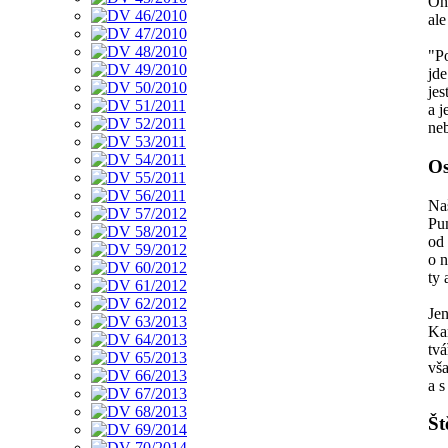
On
ale
"P
jde
jes
a j
neb
O
Naš
Pum
od
o n
ty 
Jen
Ka
tvá
vša
a s
Št