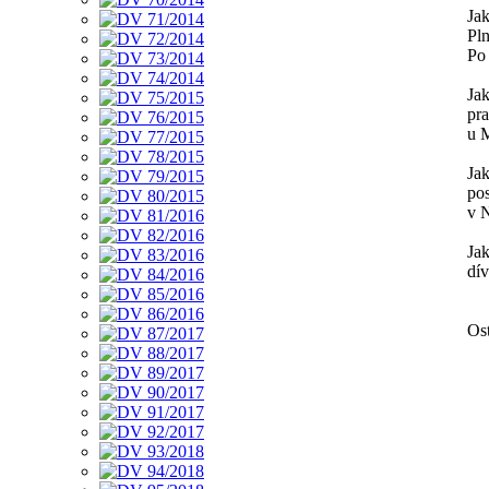
Jak
Pln
Po 
Jak
pr
u 
Ja
po
v 
Jak
dív
Os