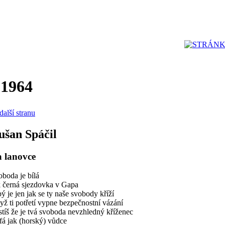
 1964
další stranu
ušan Spáčil
 lanovce
boda je bílá
k černá sjezdovka v Gapa
ý je jen jak se ty naše svobody kříží
ž ti potřetí vypne bezpečnostní vázání
stíš že je tvá svoboda nevzhledný kříženec
á jak (horský) vůdce