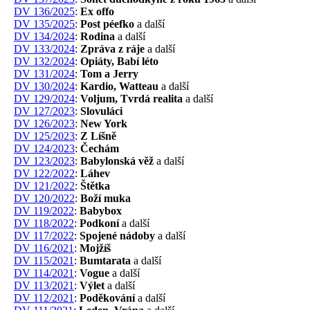
DV 136/2025
:
Ex offo
DV 135/2025
:
Post péefko
a další
DV 134/2024
:
Rodina
a další
DV 133/2024
:
Zpráva z ráje
a další
DV 132/2024
:
Opiáty, Babí léto
DV 131/2024
:
Tom a Jerry
DV 130/2024
:
Kardio, Watteau
a další
DV 129/2024
:
Voljum, Tvrdá realita
a další
DV 127/2023
:
Slovuláci
DV 126/2023
:
New York
DV 125/2023
:
Z Líšně
DV 124/2023
:
Čechám
DV 123/2023
:
Babylonská věž
a další
DV 122/2022
:
Láhev
DV 121/2022
:
Štětka
DV 120/2022
:
Boží muka
DV 119/2022
:
Babybox
DV 118/2022
:
Podkoní
a další
DV 117/2022
:
Spojené nádoby
a další
DV 116/2021
:
Mojžíš
DV 115/2021
:
Bumtarata
a další
DV 114/2021
:
Vogue
a další
DV 113/2021
:
Výlet
a další
DV 112/2021
:
Poděkování
a další