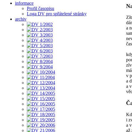
informace
Na
Profil časopisu
Loga DV pro spřátelené stránky
Zít
archiv
dá
a n
sam
ne
čas
kdy
po
zív
má
v p
a d
a 
věd
Ča
Kd
i z
a 
až 