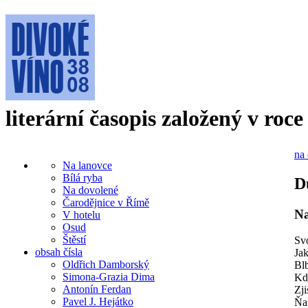
literární časopis založený v roce
na 
Na lanovce
Bílá ryba
D
Na dovolené
Čarodějnice v Římě
Na
V hotelu
Osud
Štěstí
Svo
obsah čísla
Ja
Oldřich Damborský
Blb
Simona-Grazia Dima
Kdy
Antonín Ferdan
Zji
Pavel J. Hejátko
Ňaf