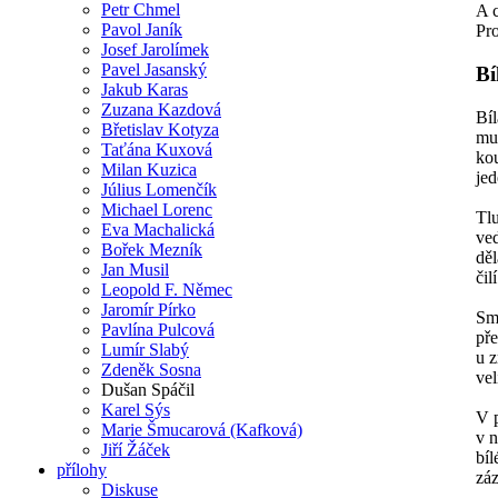
Petr Chmel
A 
Pavol Janík
Pro
Josef Jarolímek
Pavel Jasanský
Bí
Jakub Karas
Zuzana Kazdová
Bí
Břetislav Kotyza
muž
Taťána Kuxová
kou
Milan Kuzica
jed
Július Lomenčík
Michael Lorenc
Tlu
Eva Machalická
ved
Bořek Mezník
děl
Jan Musil
čil
Leopold F. Němec
Jaromír Pírko
Smu
Pavlína Pulcová
pře
Lumír Slabý
u z
Zdeněk Sosna
vel
Dušan Spáčil
Karel Sýs
V 
Marie Šmucarová (Kafková)
v 
Jiří Žáček
bíl
přílohy
záz
Diskuse