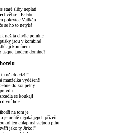
s staré sliby neplatí
echvěl se i Palatin
en pokrytec Vatikán
že se ho to netýká
ak než ta chvíle pomine
eptišky jsou v kombiné
dlétají komínem
o usque tandem domine?
hotelu
 tu někdo cizí!"
lá manželka vyděšeně
iběhne do koupelny
opravdu
zrcadla se koukají
 divní lidé
horší na tom je
to je určitě nějaká jejich přízeň
ukni ten chlap má stejnou pihu
tváři jako ty Jirko!"