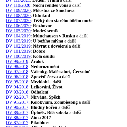
DV 111/2021
:
Leden, Vrána
a další
DV 110/2020
:
Noční rendes-vous
a další
DV 109/2020
:
Milostná ze Smíchova
DV 108/2020
:
Odnikud
DV 107/2020
:
Těžký den starého bílého muže
DV 106/2020
:
Rozhovor
DV 105/2020
:
Modrý semiš
DV 104/2019
:
Münchausen v Rusku
a další
DV 103/2019
:
U božího mlýna
a další
DV 102/2019
:
Návrat z dovolené
a další
DV 101/2019
:
Dobro
DV 100/2019
:
Kola osudu
DV 99/2019
:
Žralok
DV 98/2018
:
Nedorozumění
DV 97/2018
:
Válenky, Malé satori, Červotoč
DV 96/2018
:
Zpověď červa
a další
DV 95/2018
:
Mezidobí
a další
DV 94/2018
:
Lelkování, Život
DV 93/2018
:
Odhalení
DV 92/2017
:
Nirvána, Spěch
DV 91/2017
:
Kolokvium, Zombiesong
a další
DV 90/2017
:
Bludný kořen
a další
DV 89/2017
:
Úplněk, Bílá sobota
a další
DV 88/2017
:
Zima 2017
DV 87/2017
:
Pikoblues