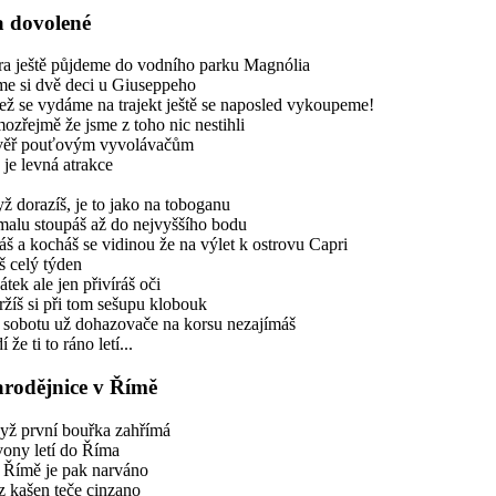
 dovolené
ra ještě půjdeme do vodního parku Magnólia
me si dvě deci u Giuseppeho
ež se vydáme na trajekt ještě se naposled vykoupeme!
ozřejmě že jsme z toho nic nestihli
věř pouťovým vyvolávačům
 je levná atrakce
ž dorazíš, je to jako na toboganu
malu stoupáš až do nejvyššího bodu
áš a kocháš se vidinou že na výlet k ostrovu Capri
š celý týden
átek ale jen přivíráš oči
ržíš si při tom sešupu klobouk
v sobotu už dohazovače na korsu nezajímáš
í že ti to ráno letí...
rodějnice v Římě
yž první bouřka zahřímá
vony letí do Říma
v Římě je pak narváno
z kašen teče cinzano