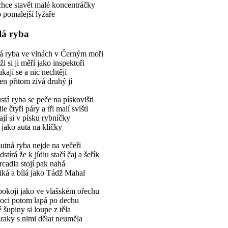
chce stavět malé koncentráčky
 pomalejší lyžaře
lá ryba
lá ryba ve vlnách v Černým moři
i si ji měří jako inspektoři
kají se a nic nechtějí
en přitom zívá druhý jí
stá ryba se peče na pískovišti
le čtyři páry a tři malí svišti
ají si v písku rybníčky
í jako auta na klíčky
tná ryba nejde na večeři
dstírá že k jídlu stačí čaj a šeřík
rcadla stojí pak nahá
iká a bílá jako Tádž Mahal
pokoji jako ve vlašském ořechu
noci potom lapá po dechu
é šupiny si loupe z těla
raky s nimi dělat neuměla