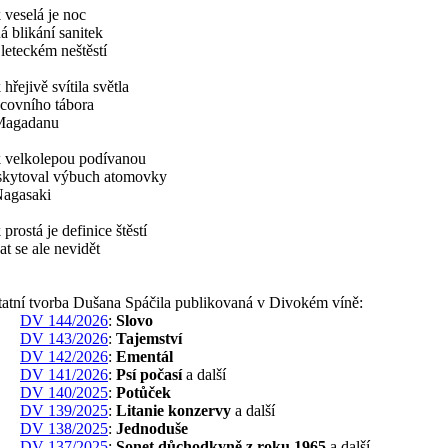
 veselá je noc
á blikání sanitek
leteckém neštěstí
 hřejivě svítila světla
acovního tábora
Magadanu
k velkolepou podívanou
skytoval výbuch atomovky
Nagasaki
 prostá je definice štěstí
at se ale nevidět
tatní tvorba Dušana Spáčila publikovaná v Divokém víně:
DV 144/2026
:
Slovo
DV 143/2026
:
Tajemství
DV 142/2026
:
Ementál
DV 141/2026
:
Psí počasí
a další
DV 140/2025
:
Potůček
DV 139/2025
:
Litanie konzervy
a další
DV 138/2025
:
Jednoduše
DV 137/2025
:
Sonet důchodkyně z roku 1965
a další