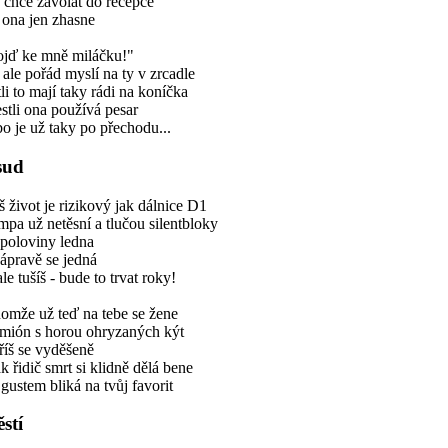
 chce zavolat do recepce
 ona jen zhasne
ojď ke mně miláčku!"
 ale pořád myslí na ty v zrcadle
tli to mají taky rádi na koníčka
estli ona používá pesar
o je už taky po přechodu...
sud
 život je rizikový jak dálnice D1
pa už netěsní a tlučou silentbloky
 poloviny ledna
ápravě se jedná
ale tušíš - bude to trvat roky!
omže už teď na tebe se žene
mión s horou ohryzaných kýt
říš se vyděšeně
k řidič smrt si klidně dělá bene
 gustem bliká na tvůj favorit
ěstí