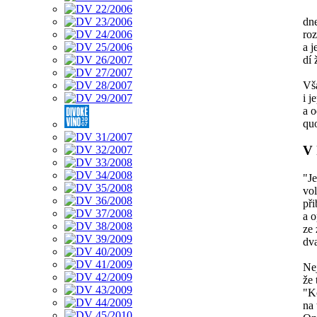
dne
roz
a j
dí 
Vš
i j
a o
qu
V 
"Je
vo
př
a 
ze 
dva
Nej
že 
"Ko
na 