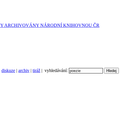
diskuze
|
archiv
|
tiráž
| vyhledávání: