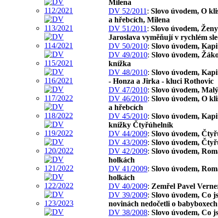
Milena
DV 52/2011
:
Slovo úvodem, O kli
a hřebcích, Milena
DV 51/2011
:
Slovo úvodem, Ženy 
Jaroslava vyměňují v rychlém sl
DV 50/2010
:
Slovo úvodem, Kapi
DV 49/2010
:
Slovo úvodem, Žák
knížka
DV 48/2010
:
Slovo úvodem, Kapit
- Honza a Jirka - kluci Rothovic
DV 47/2010
:
Slovo úvodem, Malý
DV 46/2010
:
Slovo úvodem, O kl
a hřebcích
DV 45/2010
:
Slovo úvodem, Kapit
knížky Čtyřúhelník
DV 44/2009
:
Slovo úvodem, Čtyř
DV 43/2009
:
Slovo úvodem, Čtyř
DV 42/2009
:
Slovo úvodem, Rom
holkách
DV 41/2009
:
Slovo úvodem, Rom
holkách
DV 40/2009
:
Zemřel Pavel Verne
DV 39/2009
:
Slovo úvodem, Co js
novinách nedočetli o babyboxech
DV 38/2008
:
Slovo úvodem, Co js