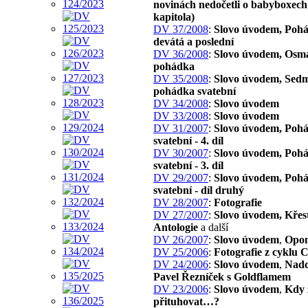
novinách nedočetli o babyboxech 
kapitola)
DV 37/2008
:
Slovo úvodem, Poh
devátá a poslední
DV 36/2008
:
Slovo úvodem, Osm
pohádka
DV 35/2008
:
Slovo úvodem, Sed
pohádka svatební
DV 34/2008
:
Slovo úvodem
DV 33/2008
:
Slovo úvodem
DV 31/2007
:
Slovo úvodem, Poh
svatební - 4. díl
DV 30/2007
:
Slovo úvodem, Poh
svatební - 3. díl
DV 29/2007
:
Slovo úvodem, Poh
svatební - díl druhý
DV 28/2007
:
Fotografie
DV 27/2007
:
Slovo úvodem, Křes
Antologie
a další
DV 26/2007
:
Slovo úvodem
,
Opon
DV 25/2006
:
Fotografie z cyklu 
DV 24/2006
:
Slovo úvodem
,
Nadc
Pavel Řezníček s Goldflamem
DV 23/2006
:
Slovo úvodem
,
Kdy 
přituhovat…?