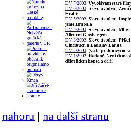
DV 7/2003
:
Vyvolávám staré film
DV 6/2003
:
Slovo úvodem
,
Zemře
Hrabě
DV 5/2003
:
Slovo úvodem
,
Inspir
jsme Hrabala
DV 4/2003
:
Slovo úvodem
,
Mluvil
Allenem Ginsbergem
DV 3/2003
:
Slovo úvodem
,
Přišel
Cincibuch a Ladislav Landa
DV 2/2003
:
(vešla jsi dunivými 
DV 1/2002
:
Radaně
,
Není činnost
dělat lidem hopsa
a další
nahoru
|
na další stranu