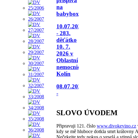
přispívá
na
babybox.
10.07.2026
- 283.
děťátko
10. 7.
2026 v
Oblastní
nemocnici
Kolín
08.07.2026
-
SLOVO ÚVODEM
Připravuji 121. číslo
www.divokevino.cz
kdy se mě hluboce dotkla smrt královny Al
Nečekejte tedy pokus o veselá a vtipná sl