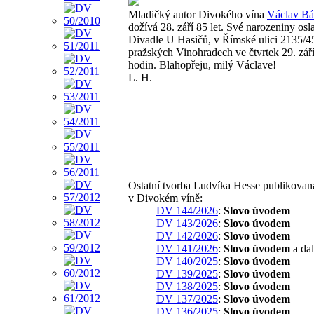
Mladičký autor Divokého vína
Václav Bá
dožívá 28. září 85 let. Své narozeniny osl
Divadle U Hasičů, v Římské ulici 2135/4
pražských Vinohradech ve čtvrtek 29. zář
hodin. Blahopřeju, milý Václave!
L. H.
Ostatní tvorba Ludvíka Hesse publikovan
v Divokém víně:
DV 144/2026
:
Slovo úvodem
DV 143/2026
:
Slovo úvodem
DV 142/2026
:
Slovo úvodem
DV 141/2026
:
Slovo úvodem
a dal
DV 140/2025
:
Slovo úvodem
DV 139/2025
:
Slovo úvodem
DV 138/2025
:
Slovo úvodem
DV 137/2025
:
Slovo úvodem
DV 136/2025
:
Slovo úvodem