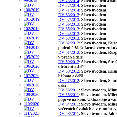
DV 73/2014
:
Slovo úvodem
a dalš
DV 72/2014
:
Slovo úvodem
DV 71/2014
:
Slovo úvodem
DV 68/2013
:
Slovo úvodem
DV 67/2013
:
Slovo úvodem
DV 66/2013
:
Slovo úvodem
DV 65/2013
:
Slovo úvodem
DV 64/2013
:
Slovo úvodem
DV 63/2013
:
Slovo úvodem
DV 62/2012
:
Slovo úvodem, Kuře
podruhé žádá Jaroslavovu ruku
a
DV 61/2012
:
Slovo úvodem, Roz
v prach
a další
DV 59/2012
:
Slovo úvodem, Stra
utrácení
a další
DV 58/2012
:
Slovo úvodem, Klisn
hříbata
a další
DV 57/2012
:
Slovo úvodem, Souč
další
DV 56/2011
:
Slovo úvodem, Minu
DV 55/2011
:
Slovo úvodem, Mile
poprvé na koni, Uklízí stáje a va
DV 54/2011
:
Slovo úvodem, Mile
večerních úvahách a v ranním svě
DV 53/2011
:
Slovo úvodem, Jak 