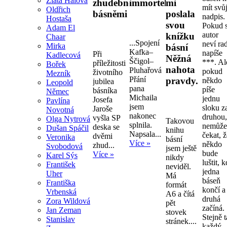
Zlata Hálová
zhudebněnými
immortelly.
mi
mít svů
Oldřich
básněmi
poslala
nadpis.
Hostaša
svou
Pokud s
Adam El
autor
knížku
Chaar
...Spojení
neví ra
Mirka
básní
Kafka–
napíše
Při
Kadlecová
Něžná
Ščigol–
***. Al
příležitosti
Bořek
nahota
Pluhařová
pokud
životního
Mezník
Přání
pravdy.
někdo
jubilea
Leopold
pana
píše
básníka
Němec
Michaila
jednu
Josefa
Pavlína
jsem
sloku z
Jaroše
Novotná
nakonec
druhou
vyšla SP
Olga Nytrová
Takovou
splnila.
nemůž
deska se
Dušan Spáčil
knihu
Napsala...
čekat, 
dvěmi
Veronika
básní
Více »
někdo
zhud...
Svobodová
jsem ještě
bude
Více »
Karel Sýs
nikdy
luštit, 
František
neviděl.
jedna
Uher
Má
báseň
Františka
formát
končí a
Vrbenská
A6 a čítá
druhá
Zora Wildová
pět
začíná.
Jan Zeman
stovek
Stejně 
Stanislav
stránek....
každý