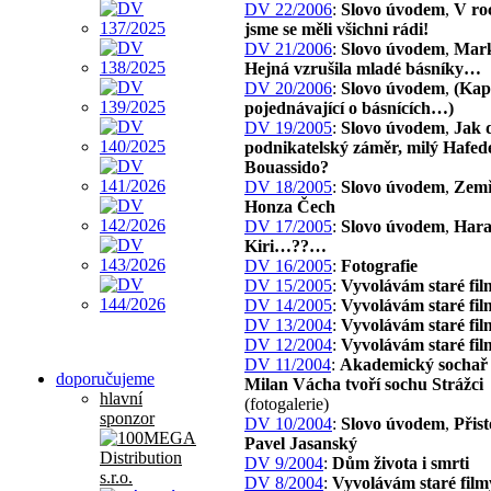
DV 22/2006
:
Slovo úvodem
,
V ro
jsme se měli všichni rádi!
DV 21/2006
:
Slovo úvodem
,
Mark
Hejná vzrušila mladé básníky…
DV 20/2006
:
Slovo úvodem
,
(Kap
pojednávající o básnících…)
DV 19/2005
:
Slovo úvodem
,
Jak 
podnikatelský záměr, milý Hafed
Bouassido?
DV 18/2005
:
Slovo úvodem
,
Zemř
Honza Čech
DV 17/2005
:
Slovo úvodem
,
Har
Kiri…??…
DV 16/2005
:
Fotografie
DV 15/2005
:
Vyvolávám staré fil
DV 14/2005
:
Vyvolávám staré fil
DV 13/2004
:
Vyvolávám staré fil
DV 12/2004
:
Vyvolávám staré fil
DV 11/2004
:
Akademický sochař 
doporučujeme
Milan Vácha tvoří sochu Strážci
hlavní
(fotogalerie)
sponzor
DV 10/2004
:
Slovo úvodem
,
Přist
Pavel Jasanský
DV 9/2004
:
Dům života i smrti
DV 8/2004
:
Vyvolávám staré film