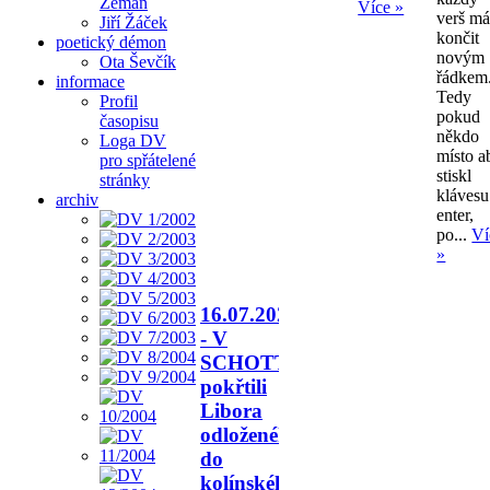
Zeman
Více »
verš m
Jiří Žáček
končit
poetický démon
novým
Ota Ševčík
řádkem
informace
Tedy
Profil
pokud
časopisu
někdo
Loga DV
místo a
pro spřátelené
stiskl
stránky
klávesu
archiv
enter,
po...
Ví
»
16.07.2026
- V
SCHOTTU
pokřtili
Libora
odloženého
do
kolínského