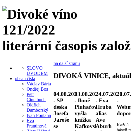
literární časopis zalo
na další stranu
SLOVO
ÚVODEM
DIVOKÁ VINICE, aktuál
obsah čísla
Václav Bárta
Ondřej Bos
04.08.2026
03.08.2026
24.07.2026
20.07
Petr
Cincibuch
- SP
- Iloně
- Eva
-
Oldřich
deska
Pluhařové
Hrubá
Webm
Damborský
Josefa
vyšla
alias
dopor
Ivan Fontana
Jaroše
knížka
Ave
Eva
Každá
se
Kafkovské
Aburh
Frantinová
báseň 