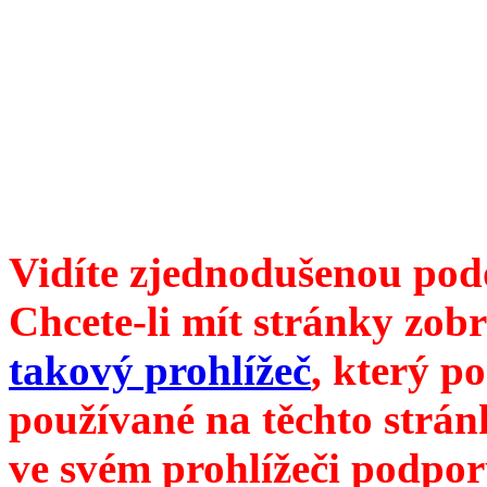
Divoké víno 121/2022 vyšl
6099 ❖ samozvaný šéfreda
104 00 Praha 10, Hájek 88
redakce@divokevino.cz
vyjde 19. listopadu 2022
Vidíte zjednodušenou pod
Chcete-li mít stránky zobr
takový prohlížeč
, který p
používané na těchto strán
ve svém prohlížeči podpor