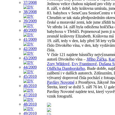
Jedinou velice chabou náplastí pro vždy z
8. září, v době, kdy královna umírala, jsme
83. babybox v SeneCura SeniorCentru v 
Chrudim se tak stala předposledním okre
české a moravské zemi, kde jsme zřídili 
Ve středu 14. září byla odložena holčička
babyboxu v Třebíči. Pojmenoval jsem ji n
zesnulé královny Elizabeth. Královna má
19. září, tedy v den, kdy před 58 lety vyšl
číslo Divokého vína, v den, kdy vydávám 
čísla.
V čísle 121 najdete básničky nejvýznamně
autorů Divokého vína –
Jiřího Žáčka
,
Kar
Zory Wildové
,
Evy Frantinové
,
Dušana Sp
Oldřicha Damborského
. Bude dobře, najd
zalíbení i v dalších autorech. Zdůrazním, 
výtvarný doprovod čísla pochází z fotoap
Pavlíny Novotné
z Prostějova, žákyně Jin
Štreita, který se dožil 5. září 76 let. U gale
Pavlíny Novotné najdete text, který vysvě
vznik fotografií.