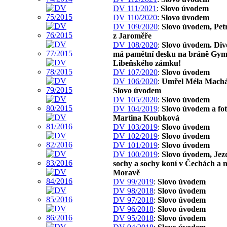
DV 111/2021
:
Slovo úvodem
DV 110/2020
:
Slovo úvodem
DV 109/2020
:
Slovo úvodem, Pet
z Jaroměře
DV 108/2020
:
Slovo úvodem. Div
má pamětní desku na bráně Gym
Libeňského zámku!
DV 107/2020
:
Slovo úvodem
DV 106/2020
:
Umřel Méla Machá
Slovo úvodem
DV 105/2020
:
Slovo úvodem
DV 104/2019
:
Slovo úvodem a fo
Martina Koubková
DV 103/2019
:
Slovo úvodem
DV 102/2019
:
Slovo úvodem
DV 101/2019
:
Slovo úvodem
DV 100/2019
:
Slovo úvodem, Jez
sochy a sochy koní v Čechách a 
Moravě
DV 99/2019
:
Slovo úvodem
DV 98/2018
:
Slovo úvodem
DV 97/2018
:
Slovo úvodem
DV 96/2018
:
Slovo úvodem
DV 95/2018
:
Slovo úvodem