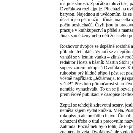
má jiné starosti. Zpočátku mluví tiše, 
Dvořáková rozhajpuje. Přechází na u
baryton. Najednou si uvědomím, že se 
účastní jen pět mužů – třináctina celk
počtu posluchačů. Čtyři jsou tu pracov
pracuje v knihkupectví a přišel s manž
Jinak samé ženy nebo děti ženského po
Rozhovor dvojice se úspěšně rozbíhá a
přibude třetí aktér. Vynoří se z nepříto
vznáší se v letním vánku – zlínský rod
redaktor Hosta a básník Martin Stöhr j
supervizorem rukopisů Dvořákové. K
rukopisu prý klidně připojí pěst set p
včetně například: „Ježišmarja, to jsi sp
višně!“ Přes tuto přímočarost si ho Dv
nemůže vynachválit. To on se jí ozval 
premiérové publikaci v časopise Reflex
Zeptal se tehdejší zdravotní sestry, jestl
neměla zájem vydat knížku. Měla. Pos
rukopisy jí ale omlátil o hlavu. Čtenáři
ochuzeni třeba o titul s pracovním ná
Zahrada. Poznámek bylo tolik, že to pr
znamenalo veta. Dvořáková ale vyded