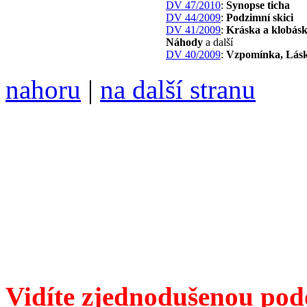
DV 47/2010
:
Synopse ticha
DV 44/2009
:
Podzimní skici
DV 41/2009
:
Kráska a klobásk
Náhody
a další
DV 40/2009
:
Vzpomínka, Lás
nahoru
|
na další stranu
Divoké víno 121/2022 vyšl
6099 ❖ samozvaný šéfreda
104 00 Praha 10, Hájek 88
redakce@divokevino.cz
vyjde 19. listopadu 2022
Vidíte zjednodušenou pod