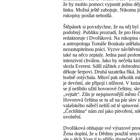
že by mohlo pomoci vypustit jednu dě
linku. Možná ještě zabojuje. Nikomu 
rukopisy posílat nehodlá.
Štěpánek si povzdychne, že na něj byl
podobný. Publiku prozradí, že pro Hos
redaktoruje i Dvořáková. Na rukopisu 
a antropologa Tomáše Boukala udělala
nezastupitelnou práci. Vyzve návštěvni
také na něco zeptaly. Jedna paní prolo
intenzivní chválou. Jako by nečetla kni
slezla Everest. Sdílí zážitek z dobrodru
děkuje šerpovi. Druhá tazatelka říká, ž
hodně ostýchala. Mluví pak několik mi
je devótní, ale připojí i stížnost. V kni
se jí nelíbilo užití hovorové češtiny, sl
„vejtah“. Zlín je nejspisovnější město 
Hovorová čeština se tu až na pár slov z
valašského nářečí neliší od té spisovné.
„Čechština“ nám zní jako pitvoření, ni
uvolnění.
Dvořáková obhajuje své výrazové pros
Žena doplní, že u Dědiny použití smys
ale u těch Vran jí to přišlo zbytečné. Al