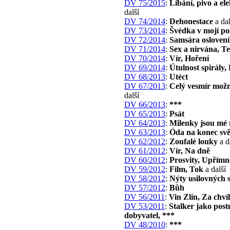
DV 75/2015
:
Líbání, pivo a el
další
DV 74/2014
:
Dehonestace
a dal
DV 73/2014
:
Švédka v mojí pos
DV 72/2014
:
Samsára oslovení
DV 71/2014
:
Sex a nirvána, T
DV 70/2014
:
Vír, Hoření
DV 69/2014
:
Útulnost spirály,
DV 68/2013
:
Utéct
DV 67/2013
:
Celý vesmír možn
další
DV 66/2013
:
***
DV 65/2013
:
Psát
DV 64/2013
:
Milenky jsou mé
DV 63/2013
:
Óda na konec svě
DV 62/2012
:
Zoufalé louky
a d
DV 61/2012
:
Vír, Na dně
DV 60/2012
:
Prosvity, Upřímn
DV 59/2012
:
Film, Tok
a další
DV 58/2012
:
Nýty usilovných 
DV 57/2012
:
Bůh
DV 56/2011
:
Vin Zlín, Za chvíl
DV 53/2011
:
Stalker jako pos
dobyvatel, ***
DV 48/2010
:
***