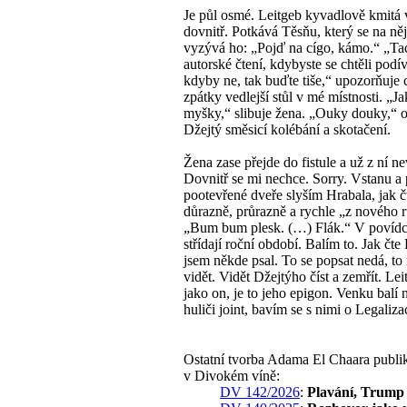
Je půl osmé. Leitgeb kyvadlově kmitá 
dovnitř. Potkává Těsňu, který se na něj
vyzývá ho: „Pojď na cígo, kámo.“ „T
autorské čtení, kdybyste se chtěli podív
kdyby ne, tak buďte tiše,“ upozorňuje 
zpátky vedlejší stůl v mé místnosti. „J
myšky,“ slibuje žena. „Ouky douky,“ 
Džejtý směsicí kolébání a skotačení.
Žena zase přejde do fistule a už z ní n
Dovnitř se mi nechce. Sorry. Vstanu a 
pootevřené dveře slyším Hrabala, jak č
důrazně, průrazně a rychle „z nového 
„Bum bum plesk. (…) Flák.“ V povídc
střídají roční období. Balím to. Jak čte
jsem někde psal. To se popsat nedá, to
vidět. Vidět Džejtýho číst a zemřít. Lei
jako on, je to jeho epigon. Venku balí 
huliči joint, bavím se s nimi o Legalizac
Ostatní tvorba Adama El Chaara publi
v Divokém víně:
DV 142/2026
:
Plavání, Trump