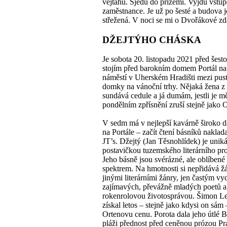
vejtahu. Sjedu do přízemí. Vyjdu vstu
zaměstnance. Je už po šesté a budova j
střežená. V noci se mi o Dvořákové zd
DŽEJTÝHO CHÁSKA
Je sobota 20. listopadu 2021 před šesto
stojím před barokním domem Portál na
náměstí v Uherském Hradišti mezi pus
domky na vánoční trhy. Nějaká žena z
sundává cedule a já dumám, jestli je m
pondělním zpřísnění zruší stejně jako
V sedm má v nejlepší kavárně široko d
na Portále – začít čtení básníků naklada
JT’s. Džejtý (Jan Těsnohlídek) je uniká
postavičkou tuzemského literárního pr
Jeho básně jsou svérázné, ale oblíbené
spektrem. Na hmotnosti si nepřidává 
jinými literárními žánry, jen častým v
zajímavých, převážně mladých poetů a
rokenrolovou životosprávou. Šimon Le
získal letos – stejně jako kdysi on sám 
Ortenovu cenu. Porota dala jeho útlé 
pláži přednost před ceněnou prózou Pr