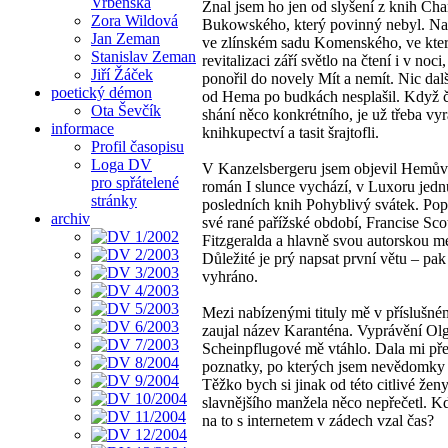
Vrbenská
Znal jsem ho jen od slyšení z knih Cha
Zora Wildová
Bukowského, který povinný nebyl. Na
Jan Zeman
ve zlínském sadu Komenského, ve kte
Stanislav Zeman
revitalizaci září světlo na čtení i v noci
Jiří Žáček
ponořil do novely Mít a nemít. Nic dal
poetický démon
od Hema po budkách nesplašil. Když 
Ota Ševčík
shání něco konkrétního, je už třeba vyr
informace
knihkupectví a tasit šrajtofli.
Profil časopisu
Loga DV
V Kanzelsbergeru jsem objevil Hemův
pro spřátelené
román I slunce vychází, v Luxoru jedn
stránky
posledních knih Pohyblivý svátek. Popi
archiv
své rané pařížské období, Francise Sco
Fitzgeralda a hlavně svou autorskou m
Důležité je prý napsat první větu – pak
vyhráno.
Mezi nabízenými tituly mě v příslušn
zaujal název Karanténa. Vyprávění Ol
Scheinpflugové mě vtáhlo. Dala mi pře
poznatky, po kterých jsem nevědomky 
Těžko bych si jinak od této citlivé ženy
slavnějšího manžela něco nepřečetl. K
na to s internetem v zádech vzal čas?