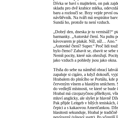
Dívka se baví s majitelem, on pak zajd
skladu pro dvě krabice mléka, odevzdá
baru a rozloučí se. Brzy vejde první o
návštěvník. Na tváři má respirátor barv
Sundá ho, protože tu není vzduch.
„Dobrý den, dneska je tu vernisáž?“ pt
barmanky. „Autorské čtení. Na pultu 
kávovarem je plakát. Níž, níž… Ano.“
„Autorské čtení? Super.“ Proč lidi touž
bylo čteno? Zabavit se, zbavit se sebe 
Nemít pocity, které nás ohrožují. Pocit
jako vzduch a pohledy jsou jako okna.
Těsňa do sebe na náměstí obrací lahvá
zapaluje si cigáro, a když dokouří, vyj
Hrabalem do plnícího se Portálu, kde 
červeným vínem a hlasitým smíchem. S
do vedlejší místnosti, ve které se bude č
Hrabal má cizojazyčnou přítelkyni, vši
mluví anglicky, ale slyšet je hlavně Dž
Pak přijde Leitgeb v bílých teniskách, 
čepici a s kakaovou Američankou. Dž
hlasitosti sekunduje, Hrabal je tradičně
nevýrazný (vínový svetr). Po včerejší š