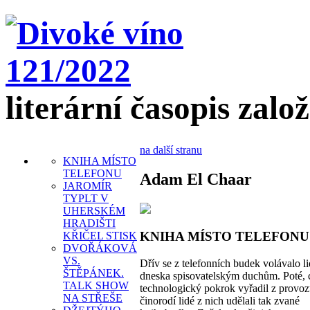
literární časopis zalo
na další stranu
KNIHA MÍSTO
TELEFONU
Adam El Chaar
JAROMÍR
TYPLT V
UHERSKÉM
HRADIŠTI
KNIHA MÍSTO TELEFONU
KŘIČEL STISK
DVOŘÁKOVÁ
VS.
Dřív se z telefonních budek volávalo l
ŠTĚPÁNEK.
dneska spisovatelským duchům. Poté, 
TALK SHOW
technologický pokrok vyřadil z provoz
NA STŘEŠE
činorodí lidé z nich udělali tak zvané