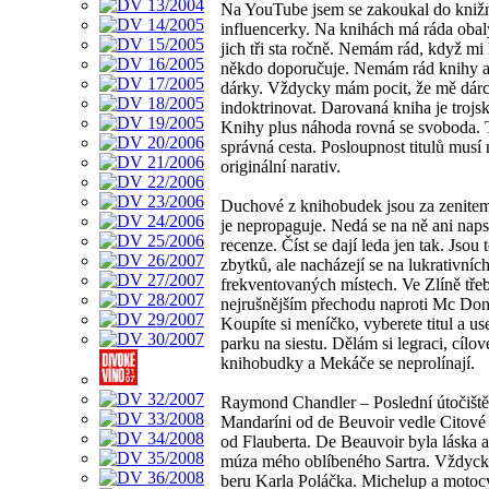
Na YouTube jsem se zakoukal do kniž
influencerky. Na knihách má ráda obal
jich tři sta ročně. Nemám rád, když mi
někdo doporučuje. Nemám rád knihy a
dárky. Vždycky mám pocit, že mě dárc
indoktrinovat. Darovaná kniha je trojs
Knihy plus náhoda rovná se svoboda. T
správná cesta. Posloupnost titulů musí 
originální narativ.
Duchové z knihobudek jsou za zenitem
je nepropaguje. Nedá se na ně ani naps
recenze. Číst se dají leda jen tak. Jsou 
zbytků, ale nacházejí se na lukrativních
frekventovaných místech. Ve Zlíně tře
nejrušnějším přechodu naproti Mc Don
Koupíte si meníčko, vyberete titul a u
parku na siestu. Dělám si legraci, cílo
knihobudky a Mekáče se neprolínají.
Raymond Chandler – Poslední útočiště
Mandaríni od de Beuvoir vedle Citov
od Flauberta. De Beauvoir byla láska a
múza mého oblíbeného Sartra. Vždyck
beru Karla Poláčka. Michelup a moto