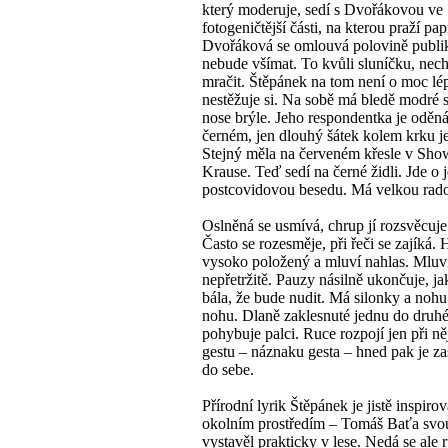
který moderuje, sedí s Dvořákovou ve
fotogeničtější části, na kterou praží pap
Dvořáková se omlouvá polovině publika
nebude všímat. To kvůli sluníčku, nech
mračit. Štěpánek na tom není o moc lép
nestěžuje si. Na sobě má bledě modré 
nose brýle. Jeho respondentka je oděn
černém, jen dlouhý šátek kolem krku j
Stejný měla na červeném křesle v Sho
Krause. Teď sedí na černé židli. Jde o j
postcovidovou besedu. Má velkou rado
Oslněná se usmívá, chrup jí rozsvěcuje 
Často se rozesměje, při řeči se zajíká.
vysoko položený a mluví nahlas. Mluv
nepřetržitě. Pauzy násilně ukončuje, ja
bála, že bude nudit. Má silonky a nohu
nohu. Dlaně zaklesnuté jednu do druhé
pohybuje palci. Ruce rozpojí jen při n
gestu – náznaku gesta – hned pak je zas
do sebe.
Přírodní lyrik Štěpánek je jistě inspiro
okolním prostředím – Tomáš Baťa svo
vystavěl prakticky v lese. Nedá se ale r