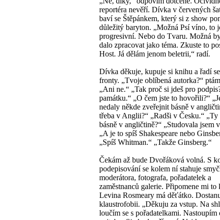
„Ne, díky,“ odpovím dotčeně. Očividn
reportéra nevěří. Dívka v červených ša
baví se Štěpánkem, který si z show p
důležitý baryton. „Možná Psí víno, to 
progresivní. Nebo do Tvaru. Možná by
dalo zpracovat jako téma. Zkuste to po
Host. Já dělám jenom beletrii,“ radí.
Dívka děkuje, kupuje si knihu a řadí s
fronty. „Tvoje oblíbená autorka?“ ptám 
„Ani ne.“ „Tak proč si jdeš pro podpi
památku.“ „O čem jste to hovořili?“ „Je
nedaly někde zveřejnit básně v angličt
třeba v Anglii?“ „Radši v Česku.“ „Ty 
básně v angličtině?“ „Studovala jsem v 
„A je to spíš Shakespeare nebo Ginsbe
„Spíš Whitman.“ „Takže Ginsberg.“
Čekám až bude Dvořáková volná. S 
podepisování se kolem ní stahuje smy
moderátora, fotografa, pořadatelek a
zaměstnanců galerie. Připomene mi to 
Levina Rosmeary má děťátko. Dostan
klaustrofobii. „Děkuju za vstup. Na sh
loučím se s pořadatelkami. Nastoupím