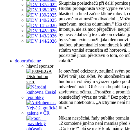
Skupinka posluchačů při další pomlce 
Hudbu protagonista vždy vypne ve ve
hlasitosti a hned začne klidně mluvit, c
pro změnu atmosféru divadelní. „Mož
nazrávám, možná odumírám,“ říká civi
Intonuje, ale až moc přepečlivě, neupř
by neovládal svůj text, ale on ovládal j
by svému textu sloužil jako démonovi.
hudbou připomínající soundtrack k plíž
stínům vzniká atmosféra až hororová.
podstatně jinou představu o tom, co m
cokoli.“
doporučujeme
hlavní sponzor
Je otevřeně odcizený, zaujímá svým p
Křiví tvář jako skřet. Po ukončeném ak
hudbu s uvolněným výrazem jako po d
odvedené práci. Občas se do publika p
zavřenýma očima. „Prorážen a promítá
soustředěný výraz na tváři.“ Bez pohy
obsluhu notebooku. „Alchymie není h
film.“
Nikam nespěchá, řady publika pomalu 
„Zkomolené jméno není mamlas před 
„Co to je?“ ptá se malý kluk mámy, kte