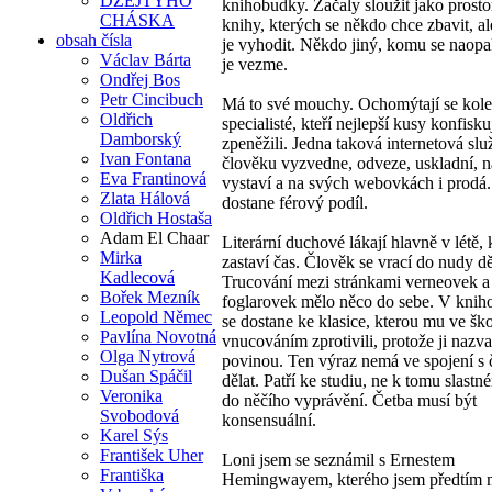
DŽEJTÝHO
knihobudky. Začaly sloužit jako prosto
CHÁSKA
knihy, kterých se někdo chce zbavit, al
obsah čísla
je vyhodit. Někdo jiný, komu se naopak
Václav Bárta
je vezme.
Ondřej Bos
Petr Cincibuch
Má to své mouchy. Ochomýtají se kol
Oldřich
specialisté, kteří nejlepší kusy konfisku
Damborský
zpeněžili. Jedna taková internetová sl
Ivan Fontana
člověku vyzvedne, odveze, uskladní, na
Eva Frantinová
vystaví a na svých webovkách i prodá
Zlata Hálová
dostane férový podíl.
Oldřich Hostaša
Adam El Chaar
Literární duchové lákají hlavně v létě,
Mirka
zastaví čas. Člověk se vrací do nudy dě
Kadlecová
Trucování mezi stránkami verneovek a
Bořek Mezník
foglarovek mělo něco do sebe. V kni
Leopold Němec
se dostane ke klasice, kterou mu ve šk
Pavlína Novotná
vnucováním zprotivili, protože ji nazva
Olga Nytrová
povinou. Ten výraz nemá ve spojení s 
Dušan Spáčil
dělat. Patří ke studiu, ne k tomu slast
Veronika
do něčího vyprávění. Četba musí být
Svobodová
konsensuální.
Karel Sýs
František Uher
Loni jsem se seznámil s Ernestem
Františka
Hemingwayem, kterého jsem předtím m