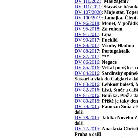
DV 116/2021
:
Máš zájem?
DV 111/2021
:
Stáváš se básní
DV 107/2020
:
Maje stát, Tope
DV 100/2019
:
Jamajka, Čtení
DV 96/2018
:
Monet, V pořád
DV 95/2018
:
Za rohem
DV 91/2017
:
Lípa
DV 90/2017
:
Fucklid
DV 89/2017
:
Všude, Hladina
DV 88/2017
:
Portugalstalk
DV 87/2017
:
***
DV 86/2016
:
Negace
DV 85/2016
:
Vrkat po výtce
a 
DV 84/2016
:
Sardinský spáne
Sassari a vlak do Calgiari
a dal
DV 83/2016
:
Lehkost bolesti,
DV 82/2016
:
Listí, Směr
a další
DV 81/2016
:
Bouřka, Pláž
a da
DV 80/2015
:
Příště je taky den
DV 79/2015
:
Famózní Soňa z
další
DV 78/2015
:
Jablka Nového Z
další
DV 77/2015
:
Anastazia Christ
Praha
a další