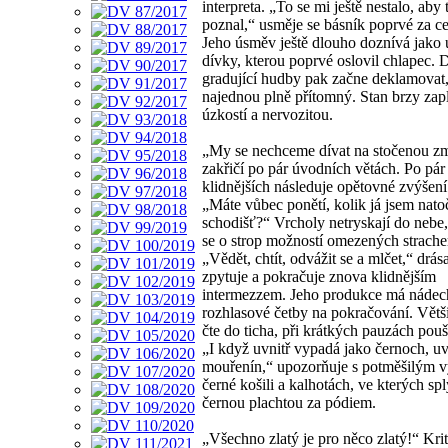
interpreta. „To se mi ještě nestalo, aby
poznal,“ usměje se básník poprvé za c
Jeho úsměv ještě dlouho doznívá jako
dívky, kterou poprvé oslovil chlapec. 
gradující hudby pak začne deklamovat
najednou plně přítomný. Stan brzy zap
úzkostí a nervozitou.
„My se nechceme dívat na stočenou zm
zakřičí po pár úvodních větách. Po pár
klidnějších následuje opětovné zvýšení
„Máte vůbec ponětí, kolik já jsem natoč
schodišť?“ Vrcholy netryskají do nebe,
se o strop možností omezených strach
„Vědět, chtít, odvážit se a mlčet,“ drás
zpytuje a pokračuje znova klidnějším
intermezzem. Jeho produkce má nádec
rozhlasové četby na pokračování. Větš
čte do ticha, při krátkých pauzách pouš
„I když uvnitř vypadá jako černoch, uvn
mouřenín,“ upozorňuje s potměšilým 
černé košili a kalhotách, ve kterých sp
černou plachtou za pódiem.
„Všechno zlatý je pro něco zlatý!“ Krit