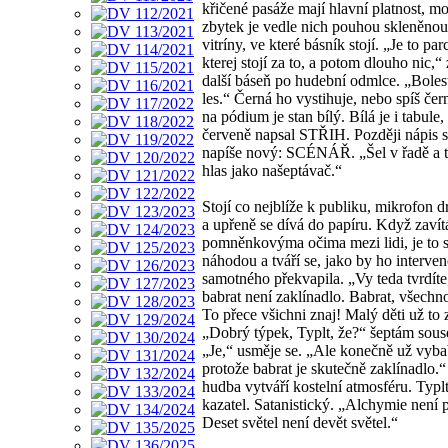
křičené pasáže mají hlavní platnost, m
zbytek je vedle nich pouhou skleněnou
vitríny, ve které básník stojí. „Je to par
kterej stojí za to, a potom dlouho nic,“
další báseň po hudební odmlce. „Bolest
les.“ Černá ho vystihuje, nebo spíš čer
na pódium je stan bílý. Bílá je i tabule,
červeně napsal STŘIH. Později nápis 
napíše nový: SCÉNÁŘ. „Šel v řadě a t
hlas jako našeptávač.“
Stojí co nejblíže k publiku, mikrofon d
a upřeně se dívá do papíru. Když zavít
pomněnkovýma očima mezi lidi, je to s
náhodou a tváří se, jako by ho interve
samotného překvapila. „Vy teda tvrdíte
babrat není zaklínadlo. Babrat, všechn
To přece všichni znaj! Malý děti už to 
„Dobrý týpek, Typlt, že?“ šeptám sous
„Je,“ usměje se. „Ale konečně už vyba
protože babrat je skutečně zaklínadlo.
hudba vytváří kostelní atmosféru. Typlt
kazatel. Satanistický. „Alchymie není pr
Deset světel není devět světel.“