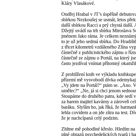
Kláry Vlasákové.
Ondřej Hrabal v JT’s úspěšně debutova
sbírkou Nezkoušej se usmát, letos přek
další sbírkou Racci a prý chystá další.
Džejtý uvádí na trh sbírku Miroslava S
jménem Jako ráma. Je celkem neznámý
to je už jeho sedmá sbírka. Do Hradišt
z třicet kilometrů vzdáleného Zlína vyp
částečně z publicistického zájmu o říz
částečně ze zájmu o Portál, na který js
často jezdíval vnímat přítomný okamži
Z prohlížení knih ve výkladu knihkupe
přízemí mě vysvobodí dívka odemykají
„Vy jdete na Portál?“ ptám se. „Ano. V
umělec?“ „Ne, já si chci jenom sednou
Stoupáme do druhého patra, kde sedí v
za barem majitel kavárny a zároveň ce
baráku. Slyším ho, jak říká, že barman
lehla covidem a on jde zítra na test. Dí
že je nachcípaná celý podzim.
Zhltne mě pohodlné křeslo. Hledím na
plné obrazů psychedelických tvarů i ba