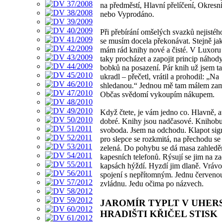
na předměstí, Hlavní přelíčení, Okresn
nebo Vyprodáno.
Při přebírání omšelých svazků nejisté
se musím docela překonávat. Stejně ja
mám rád knihy nové a čisté. V Luxoru
taky procházet a zapojit princip náhody
bobků na posazení. Pár knih už jsem t
ukradl – přečetl, vrátil a prohodil: „Na
shledanou.“ Jednou mě tam málem zam
Občas svědomí vykoupím nákupem.
Když čtete, je vám jedno co. Hlavně, ať
dobré. Knihy jsou nadčasové. Knihobu
svoboda. Jsem na odchodu. Klapot sig
pro slepce se rozkmitá, na přechodu se 
zelená. Do pohybu se dá masa zahledě
kapesních telefonů. Rýsují se jim na z
kapsách hýždí. Hyzdí jim dlaně. Vrávo
spojení s nepřítomným. Jednu červenou
zvládnu. Jedu očima po názvech.
JAROMÍR TYPLT V UHE
HRADIŠTI KŘIČEL STISK