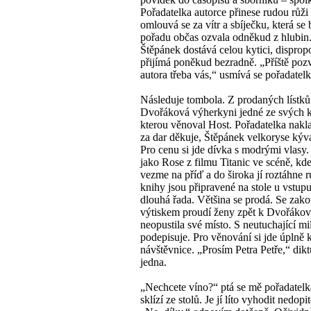
Pořadatelka autorce přinese rudou růži
omlouvá se za vítr a sbíječku, která s
pořadu občas ozvala odněkud z hlubin
Štěpánek dostává celou kytici, disprop
přijímá poněkud bezradně. „Příště po
autora třeba vás,“ usmívá se pořadatelk
Následuje tombola. Z prodaných lístků
Dvořáková výherkyni jedné ze svých k
kterou věnoval Host. Pořadatelka nakla
za dar děkuje, Štěpánek velkoryse kýv
Pro cenu si jde dívka s modrými vlasy.
jako Rose z filmu Titanic ve scéně, kde
vezme na příď a do široka jí roztáhne r
knihy jsou připravené na stole u vstupu
dlouhá řada. Většina se prodá. Se za
výtiskem proudí ženy zpět k Dvořákové
neopustila své místo. S neutuchající mil
podepisuje. Pro věnování si jde úplně 
návštěvnice. „Prosím Petra Petře,“ dikt
jedna.
„Nechcete víno?“ ptá se mě pořadatelk
sklízí ze stolů. Je jí líto vyhodit nedopi