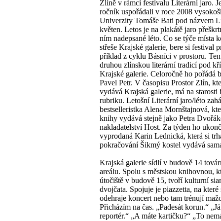
Zlíně v rámci festivalu Literární jaro. J
ročník uspořádali v roce 2008 vysokoš
Univerzity Tomáše Bati pod názvem Li
květen. Letos je na plakátě jaro přeškr
ním nadepsané léto. Co se týče místa 
střeše Krajské galerie, bere si festival 
příklad z cyklu Básníci v prostoru. Ten
druhou zlínskou literární tradicí pod kř
Krajské galerie. Celoročně ho pořádá 
Pavel Petr. V časopisu Prostor Zlín, kt
vydává Krajská galerie, má na starosti
rubriku. Letošní Literární jaro/léto zahá
bestselleristka Alena Mornštajnová, kte
knihy vydává stejně jako Petra Dvořá
nakladatelství Host. Za týden ho ukon
vyprodaná Karin Lednická, která si trh
pokračování Šikmý kostel vydává sam
Krajská galerie sídlí v budově 14 tová
areálu. Spolu s městskou knihovnou, k
útočiště v budově 15, tvoří kulturní si
dvojčata. Spojuje je piazzetta, na které
odehraje koncert nebo tam trénují mažo
Přicházím na čas. „Padesát korun.“ „Já
reportér.“ „A máte kartičku?“ „To ne