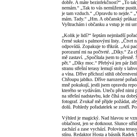
dobře. A máte bezinfekčnost?“ „To tak
nemám.“ „Tak to vás nemůžeme pustit
je tam vzduch.“ „Opravdu to nejde.“ „
mám. Tady.“ „Hm. A občanský průkaz
Vyštrachám i občanku a vstup je mi u
„Kolik je lidí?“ šeptám nejmladší pořad
černé sukni s palmovými listy. „Čtvrt n
odpovídá. Zopakuje to třikrát. „Asi pad
porozumí mi na počtvrté. „Díky.“ Za ch
mě zastaví. „Spočítala jsem to přesně. 
pět.“ „Díky moc.“ Přebývá jen pár židl
stranu střešní terasy lemují stoly s lah
a vína. Dříve příchozí stihli občerstvení
Chřoupu jablko. Dříve narozené pořad
mně pokukují, jestli jsem opravdu repor
kterého se vydávám. Uteču před nimi 
na střešní nadstavbu, kde číhá na dobr
fotograf. Zvukař mě přijde požádat, ab
dolů. Pohledy pořadatelek se zostří. P
Výhled je magický. Nad hlavou se vzn
oblačnost, jen se dotknout. Slunce stří
zachází a zase vychází. Polovina terasy
stínu. Redaktor Hosta a básník Radek 