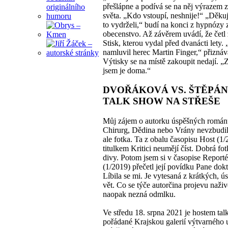
přešlápne a podívá se na něj výrazem z
světa. „Kdo vstoupí, neshnije!“ „Děkuju
to vydrželi,“ budí na konci z hypnózy 
obecenstvo. Až závěrem uvádí, že četl
Stisk, kterou vydal před dvanácti lety. 
namluvil herec Martin Finger,“ přiznáv
Výtisky se na místě zakoupit nedají. 
jsem je doma.“
DVOŘÁKOVÁ VS. ŠTĚPÁN
TALK SHOW NA STŘEŠE
Můj zájem o autorku úspěšných román
Chirurg, Dědina nebo Vrány nevzbudil
ale fotka. Ta z obalu časopisu Host (1/
titulkem Kritici neumějí číst. Dobrá fot
divy. Potom jsem si v časopise Reporté
(1/2019) přečetl její povídku Pane dokt
Líbila se mi. Je vytesaná z krátkých, 
vět. Co se týče autorčina projevu naživ
naopak nezná odmlku.
Ve středu 18. srpna 2021 je hostem ta
pořádané Krajskou galerií výtvarného