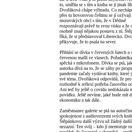
to, smířila se s tím a kniha se jí jinak líb
Dvořáková chápe výhradu. Co nechápe 
přes tu hovorovou češtinu se jí ozývají 
moravských obcí s tím, že v Dědině
rozpoznávají právě tu svou vísku a že
osobně znají nějakou postavu z ní. Št
říká, že si představoval Liberecko. Dv
přikyvuje, že to psala na sever.
Přihlásí se dívka v červených šatech a 
červenou mašlí ve vlasech. Pořadatelka
spěchá s mikrofonem. Dívka se ptá, jak
autorka dívá na to, že se záhy po prop
pandemie začaly vydávat knihy, které j
své téma. Dvořáková odpovídá, že pro 
rozhodně k reflexi potřeba časového o
Ani teď by ještě o covidu nedokázala n
povídku. Ještě nevíme, jaké bude mít 
ekonomiku a tak dále.
Zaměstnanec galerie se ptá na autorčin
spokojenost s audioverzemi svých kni
Štěpánkovu další výzvu už žádný další
nezazní. Ten svůj – kdo jí mentoruje r
povídek do časopisů a sborníků – spol