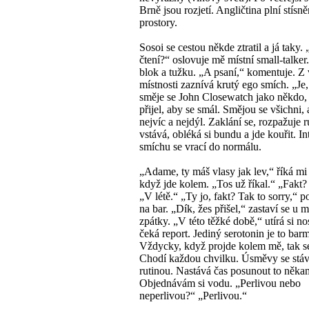
Brně jsou rozjetí. Angličtina plní stísn
prostory.
Sosoi se cestou někde ztratil a já taky. 
čtení?“ oslovuje mě místní small-talke
blok a tužku. „A psaní,“ komentuje. Z 
místnosti zaznívá krutý ego smích. „Je,
směje se John Closewatch jako někdo,
přijel, aby se smál. Smějou se všichni,
nejvíc a nejdýl. Zaklání se, rozpažuje r
vstává, obléká si bundu a jde kouřit. In
smíchu se vrací do normálu.
„Adame, ty máš vlasy jak lev,“ říká mi
když jde kolem. „Tos už říkal.“ „Fakt
„V létě.“ „Ty jo, fakt? Tak to sorry,“ p
na bar. „Dík, žes přišel,“ zastaví se u 
zpátky. „V této těžké době,“ utírá si no
čeká report. Jediný serotonin je to bar
Vždycky, když projde kolem mě, tak s
Chodí každou chvilku. Úsměvy se stáv
rutinou. Nastává čas posunout to něka
Objednávám si vodu. „Perlivou nebo
neperlivou?“ „Perlivou.“