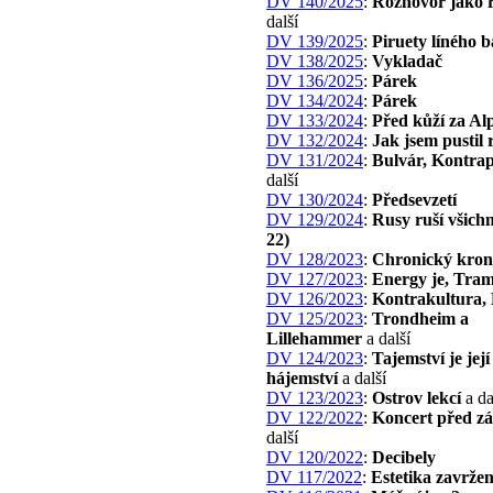
DV 140/2025
:
Rozhovor jako 
další
DV 139/2025
:
Piruety líného 
DV 138/2025
:
Vykladač
DV 136/2025
:
Párek
DV 134/2024
:
Párek
DV 133/2024
:
Před kůží za Al
DV 132/2024
:
Jak jsem pustil 
DV 131/2024
:
Bulvár, Kontra
další
DV 130/2024
:
Předsevzetí
DV 129/2024
:
Rusy ruší všichn
22)
DV 128/2023
:
Chronický kron
DV 127/2023
:
Energy je, Tra
DV 126/2023
:
Kontrakultura, 
DV 125/2023
:
Trondheim a
Lillehammer
a další
DV 124/2023
:
Tajemství je její
hájemství
a další
DV 123/2023
:
Ostrov lekcí
a da
DV 122/2022
:
Koncert před 
další
DV 120/2022
:
Decibely
DV 117/2022
:
Estetika zavrže