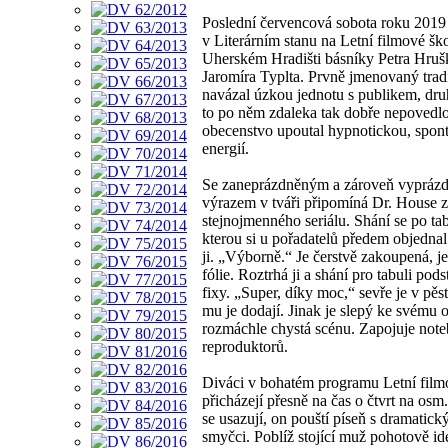
Poslední červencová sobota roku 2019 
v Literárním stanu na Letní filmové šk
Uherském Hradišti básníky Petra Hruš
Jaromíra Typlta. Prvně jmenovaný trad
navázal úzkou jednotu s publikem, dr
to po něm zdaleka tak dobře nepovedlo
obecenstvo upoutal hypnotickou, spon
energií.
Se zaneprázdněným a zároveň vyprá
výrazem v tváři připomíná Dr. House 
stejnojmenného seriálu. Shání se po tab
kterou si u pořadatelů předem objedna
ji. „Výborně.“ Je čerstvě zakoupená, ješ
fólie. Roztrhá ji a shání pro tabuli pods
fixy. „Super, díky moc,“ sevře je v pěst
mu je dodají. Jinak je slepý ke svému o
rozmáchle chystá scénu. Zapojuje not
reproduktorů.
Diváci v bohatém programu Letní film
přicházejí přesně na čas o čtvrt na osm
se usazují, on pouští píseň s dramatick
smyčci. Poblíž stojící muž pohotově ide