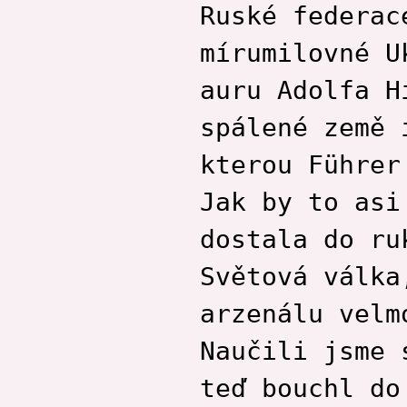
Ruské federac
Eva Frantinová
Petr Havel
mírumilovné U
Kateřina Malec
Houfková
auru Adolfa H
Zdeněk Janas
Běla Janoštíková
spálené země 
Marie Kofroňová
kterou Führer
Vladimír Konůpka
Leopold Němec
Jak by to asi
Pavlína Novotná
Pavlína Novotná
dostala do ru
Olga Nytrová
Světová válka
Václav Odradovec
Rostislav Opršal
arzenálu velm
Kamila Roučková
Naučili jsme 
Marek Řezanka
Dušan Spáčil
teď bouchl do
Vladimír Stibor