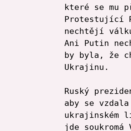
které se mu p
Protestující 
nechtějí válk
Ani Putin nec
by byla, že c
Ukrajinu.
Ruský prezide
aby se vzdala
ukrajinském l
jde soukromá 