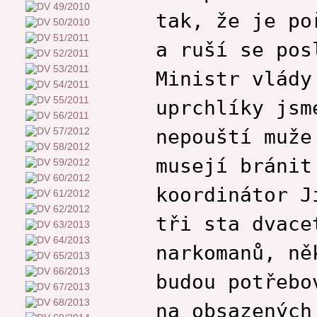
tak, že je po
a ruší se pos
Ministr vlády
uprchlíky jsm
nepouští muže
musejí bránit
koordinátor J
tři sta dvace
narkomanů, ně
budou potřebo
na obsazených