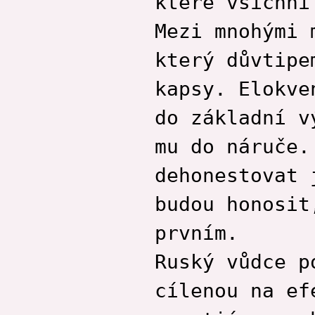
které všichni
Mezi mnohými 
který důvtipe
kapsy. Elokve
do základní v
mu do náruče.
dehonestovat 
budou honosit
prvním.
Ruský vůdce p
cílenou na ef