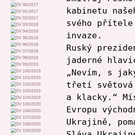
kabinetu naše
svého přítele
invaze.
Ruský prezide
jaderné hlavi
„Nevím, s jak
třetí světová
a klacky.“ Mí
Evropu východ
Ukrajině, pom
Sláva Ukrajin