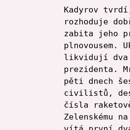
Kadyrov tvrdí
rozhoduje dob
zabita jeho p
plnovousem. U
likvidují dva
prezidenta. M
pěti dnech še
civilistů, de
čísla raketov
Zelenskému na
vítá první dv