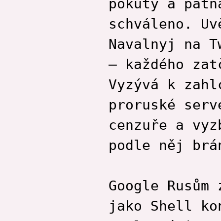
pokuty a patn
schváleno. Uv
Navalnyj na T
– každého zat
Vyzývá k zahl
proruské serv
cenzuře a vyz
podle něj brá
Google Rusům 
jako Shell ko