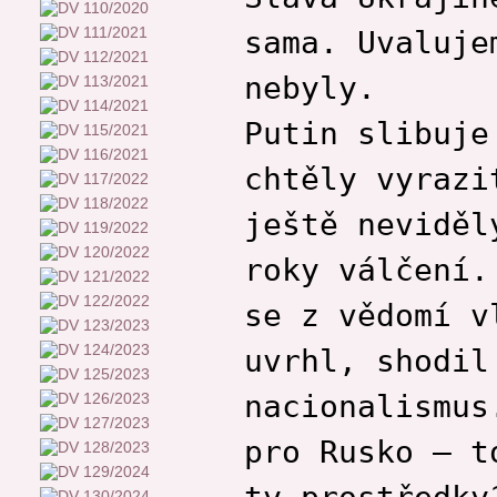
sama. Uvaluje
nebyly.
Putin slibuje
chtěly vyrazi
ještě neviděl
roky válčení.
se z vědomí v
uvrhl, shodil
nacionalismus
pro Rusko – t
ty prostředky