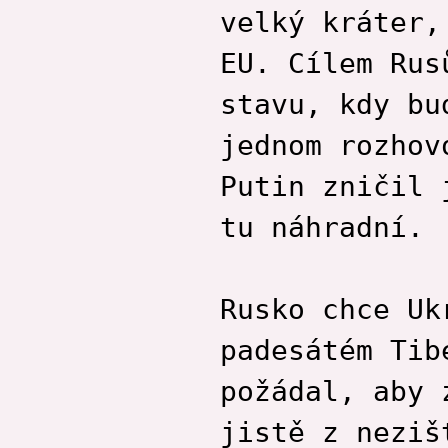
velký kráter,
EU. Cílem Rus
stavu, kdy bu
jednom rozhov
Putin zničil 
tu náhradní.
Rusko chce Uk
padesátém Tib
požádal, aby 
jistě z neziš