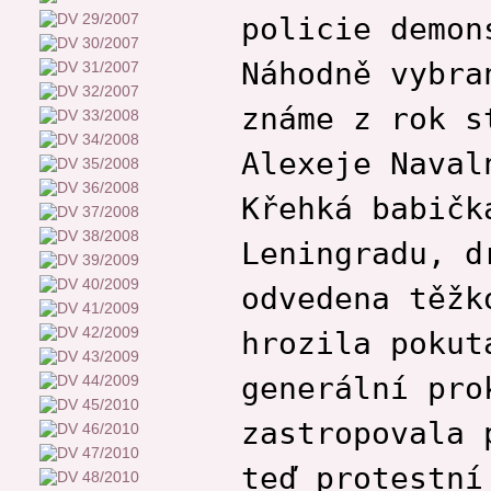
policie demon
Náhodně vybra
známe z rok s
Alexeje Naval
Křehká babičk
Leningradu, d
odvedena těžk
hrozila pokut
generální pro
zastropovala 
teď protestní