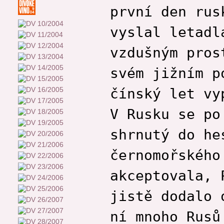
první den rus
vyslal letadl
vzdušným pros
svém jižním p
čínský let vy
V Rusku se po
shrnutý do he
černomořského
akceptovala, 
jistě dodalo 
ní mnoho Rusů