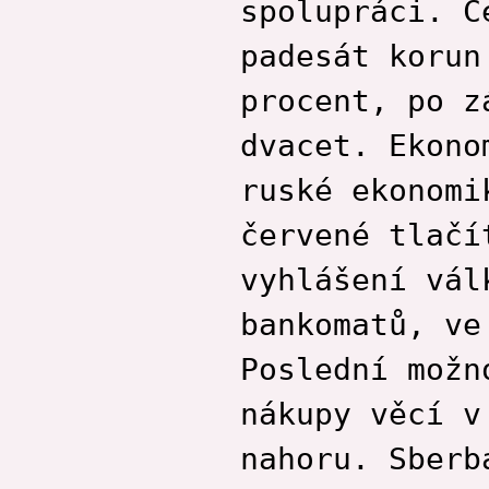
spolupráci. C
padesát korun
procent, po z
dvacet. Ekono
ruské ekonomi
červené tlačí
vyhlášení vál
bankomatů, ve
Poslední možn
nákupy věcí v
nahoru. Sberb