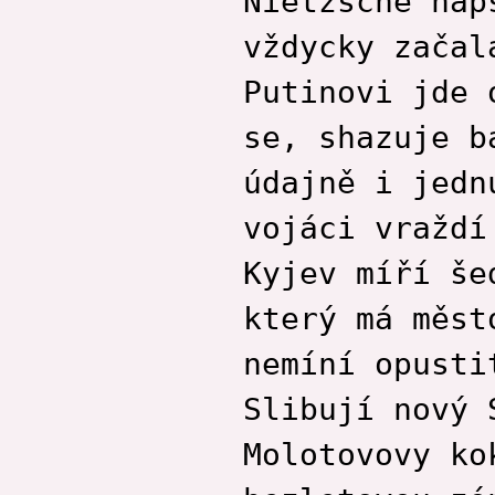
Nietzsche nap
vždycky začal
Putinovi jde 
se, shazuje b
údajně i jedn
vojáci vraždí
Kyjev míří še
který má měst
nemíní opusti
Slibují nový 
Molotovovy ko