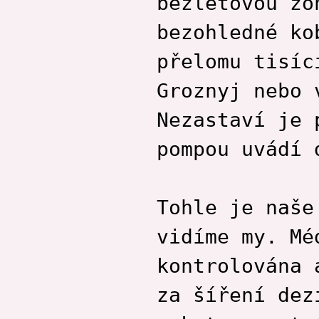
bezletovou zó
bezohledné ko
přelomu tisíc
Groznyj nebo 
Nezastaví je 
pompou uvádí 
Tohle je naše
vidíme my. Mé
kontrolována 
za šíření dez