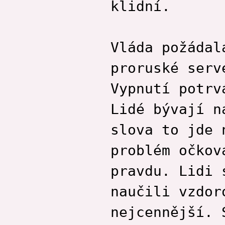
klidní.
Vláda požádal
proruské serv
Vypnutí potrv
Lidé bývají n
slova to jde 
problém očkov
pravdu. Lidi 
naučili vzdor
nejcennější. 