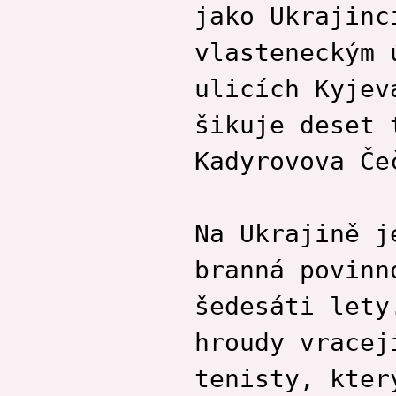
jako Ukrajinc
vlasteneckým 
ulicích Kyjev
šikuje deset 
Kadyrovova Če
Na Ukrajině j
branná povinn
šedesáti lety
hroudy vracej
tenisty, kter