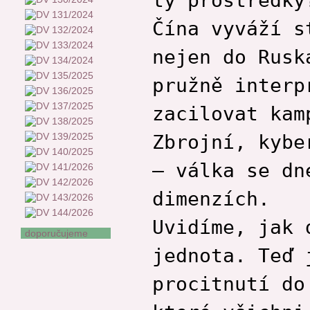
Čína vyváží s
nejen do Rusk
pružně interp
zacilovat kam
Zbrojní, kybe
– válka se dn
dimenzích.
Uvidíme, jak 
doporučujeme
jednota. Teď 
procitnutí do