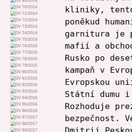
kliniky, tent
poněkud human
garnitura je 
mafií a obcho
Rusko po dese
kampaň v Evro
Evropskou uni
Státní dumu i
Rozhoduje pre
bezpečnost. V
Dmitrij Pesko