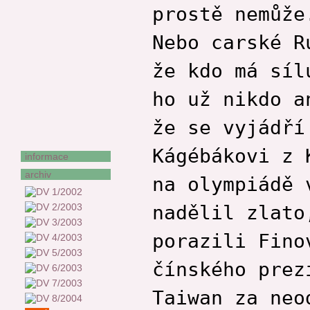
Karel Sýs
prostě nemůže
František Uher
Nebo carské R
Štěpán Votoček
Františka Vrbenská
že kdo má síl
Zora Wildová
Jan Zeman
ho už nikdo a
Stanislav Zeman
že se vyjádří
Jiří Žáček
Kágébákovi z 
informace
archiv
na olympiádě 
nadělil zlato
porazili Fino
čínského prez
Taiwan za neo