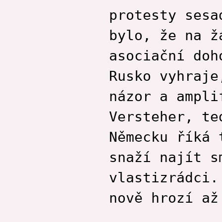
protesty sesa
bylo, že na ž
asociační doh
Rusko vyhraje
názor a ampli
Versteher, te
Německu říká 
snaží najít s
vlastizrádci.
nově hrozí až