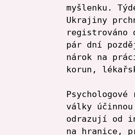
myšlenku. Týd
Ukrajiny prch
registrováno 
pár dní pozdě
nárok na prác
korun, lékařs
Psychologové 
války účinnou
odrazují od i
na hranice, p