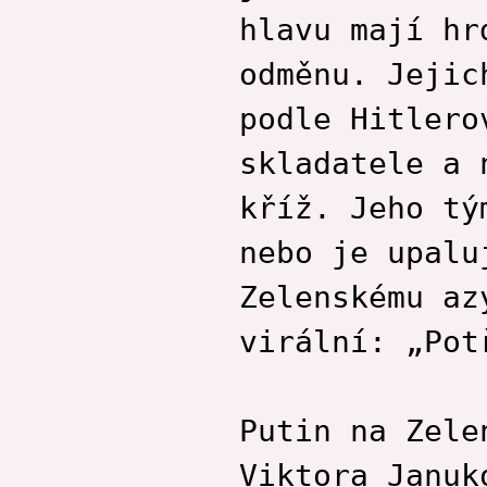
hlavu mají hr
odměnu. Jejic
podle Hitlero
skladatele a 
kříž. Jeho tý
nebo je upalu
Zelenskému az
virální: „Pot
Putin na Zele
Viktora Januk