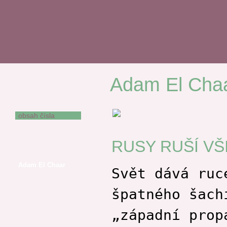
Adam El Cha
RUSY RUŠÍ
VŠICHNI (ZJARA
22)
obsah čísla
Václav Bárta
Miroslav Barták
RUSY RUŠÍ VŠI
Jindřich Buxbaum
Adam El Chaar
Svět dává ruc
Oldřich Damborský
špatného šach
Kateřina Anima
Dušková
„západní prop
Vítězslava
Felcmanová