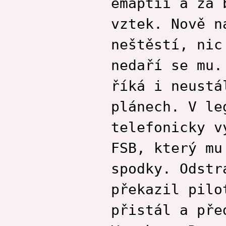
emaptií a za 
vztek. Nově n
neštěstí, nic
nedaří se mu.
říká i neustá
plánech. V le
telefonicky v
FSB, který mu
spodky. Odstr
překazil pilo
přistál a pře