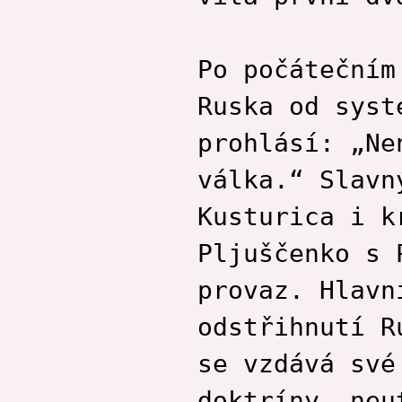
Po počátečním
Ruska od syst
prohlásí: „Ne
válka.“ Slavn
Kusturica i k
Pljuščenko s 
provaz. Hlavn
odstřihnutí R
se vzdává své
doktríny, neu