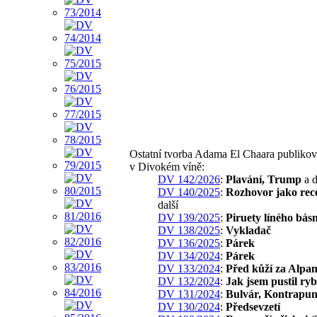
Ostatní tvorba Adama El Chaara publiko
v Divokém víně:
DV 142/2026
:
Plavání, Trump
a d
DV 140/2025
:
Rozhovor jako rec
další
DV 139/2025
:
Piruety líného bás
DV 138/2025
:
Vykladač
DV 136/2025
:
Párek
DV 134/2024
:
Párek
DV 133/2024
:
Před kůží za Alpa
DV 132/2024
:
Jak jsem pustil ry
DV 131/2024
:
Bulvár, Kontrapun
DV 130/2024
:
Předsevzetí