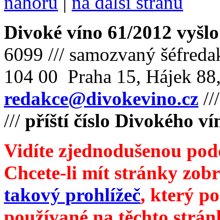
nahoru
|
na další stranu
Divoké víno 61/2012 vyšlo
6099 /// samozvaný šéfreda
104 00 Praha 15, Hájek 88,
redakce@divokevino.cz
//
///
příští číslo Divokého v
Vidíte zjednodušenou pod
Chcete-li mít stránky zobr
takový prohlížeč
, který p
používané na těchto strán