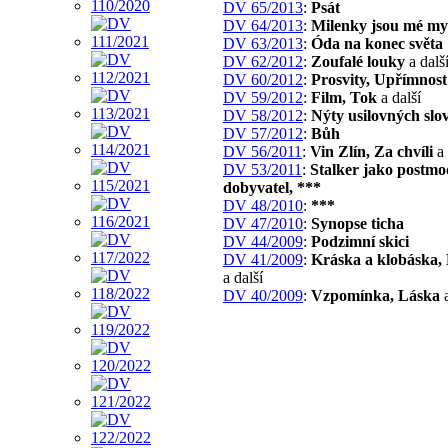
DV 65/2013
:
Psát
DV 64/2013
:
Milenky jsou mé my
DV 63/2013
:
Óda na konec světa
DV 62/2012
:
Zoufalé louky
a dalš
DV 60/2012
:
Prosvity, Upřímnost
DV 59/2012
:
Film, Tok
a další
DV 58/2012
:
Nýty usilovných slo
DV 57/2012
:
Bůh
DV 56/2011
:
Vin Zlín, Za chvíli
a 
DV 53/2011
:
Stalker jako postmo
dobyvatel, ***
DV 48/2010
:
***
DV 47/2010
:
Synopse ticha
DV 44/2009
:
Podzimní skici
DV 41/2009
:
Kráska a klobáska,
a další
DV 40/2009
:
Vzpomínka, Láska
a