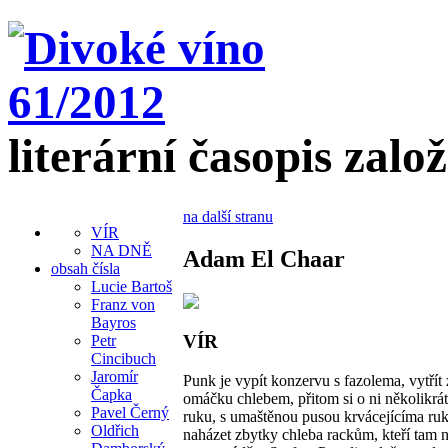
literární časopis zalo
na další stranu
VÍR
NA DNĚ
Adam El Chaar
obsah čísla
Lucie Bartoš
Franz von
Bayros
VÍR
Petr
Cincibuch
Jaromír
Punk je vypít konzervu s fazolema, vytřít 
Čapka
omáčku chlebem, přitom si o ni několikrát
Pavel Černý
ruku, s umaštěnou pusou krvácejícíma ru
Oldřich
naházet zbytky chleba rackům, kteří tam n