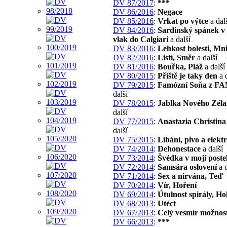
DV 87/2017
:
***
DV 86/2016
:
Negace
DV 85/2016
:
Vrkat po výtce
a dal
DV 84/2016
:
Sardinský spánek v 
vlak do Calgiari
a další
DV 83/2016
:
Lehkost bolesti, Mn
DV 82/2016
:
Listí, Směr
a další
DV 81/2016
:
Bouřka, Pláž
a další
DV 80/2015
:
Příště je taky den
a d
DV 79/2015
:
Famózní Soňa z F
další
DV 78/2015
:
Jablka Nového Zél
další
DV 77/2015
:
Anastazia Christin
další
DV 75/2015
:
Líbání, pivo a elekt
DV 74/2014
:
Dehonestace
a další
DV 73/2014
:
Švédka v mojí postel
DV 72/2014
:
Samsára oslovení
a d
DV 71/2014
:
Sex a nirvána, Teď
DV 70/2014
:
Vír, Hoření
DV 69/2014
:
Útulnost spirály, Ho
DV 68/2013
:
Utéct
DV 67/2013
:
Celý vesmír možnost
DV 66/2013
:
***