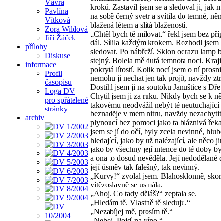
Vávra
kroků. Zastavil jsem se a sledoval ji, jak m
Pavlína
na sobě černý svetr a svítila do temné, ně
Vítková
blažená létem a slitá blažeností.
Zora Wildová
„Chtěl bych tě milovat,“ řekl jsem bez pří
Jiří Žáček
dál. Sílila každým krokem. Rozhodl jsem s
přílohy
sledovat. Po nábřeží. Sklon odrazu lamp 
Diskuse
stejný. Bolela mě dutá temnota noci. Kraj
informace
pokrytá lítostí. Kolik nocí jsem o ní prosni
Profil
nemohu ji nechat jen tak projít, navždy zt
časopisu
Dostihl jsem ji na soutoku Januštice s Dře
Loga DV
Chytil jsem ji za ruku. Nikdy bych se k 
pro spřátelené
takovému neodvážil nebýt té neutuchající
stránky
beznaděje v mém nitru, navždy nezachytit
archiv
plynoucí bez pomoci jako ta bláznivá řeka
jsem se jí do očí, byly zcela nevinné, hlu
hledající, jako by už nalézající, ale něco j
jako by všechny její intence do té doby b
a ona to dosud nevěděla. Její nedodělané 
její úsměv tak falešný, tak nevinný.
„Kurvy!“ zvolal jsem. Blahosklonně, sko
vítězoslavně se usmála.
„Ahoj. Co tady děláš?“ zeptala se.
„Hledám tě. Vlastně tě sleduju.“
„Nezabíjej mě, prosím tě.“
„Neboj. Pojď na víno.“