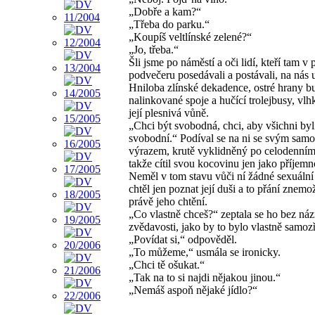
„Dobře a kam?“
„Třeba do parku.“
„Koupíš veltlínské zelené?“
„Jo, třeba.“
Šli jsme po náměstí a oči lidí, kteří tam v
podvečeru posedávali a postávali, na nás u
Hniloba zlínské dekadence, ostré hrany b
nalinkované spoje a hučící trolejbusy, vlh
její plesnivá vůně.
„Chci být svobodná, chci, aby všichni byl
svobodní.“ Podíval se na ni se svým sa
výrazem, krutě vyklidněný po celodenním
takže cítil svou kocovinu jen jako příjem
Neměl v tom stavu vůči ní žádné sexuální
chtěl jen poznat její duši a to přání znem
právě jeho chtění.
„Co vlastně chceš?“ zeptala se ho bez ná
zvědavosti, jako by to bylo vlastně samoz
„Povídat si,“ odpověděl.
„To můžeme,“ usmála se ironicky.
„Chci tě ošukat.“
„Tak na to si najdi nějakou jinou.“
„Nemáš aspoň nějaké jídlo?“