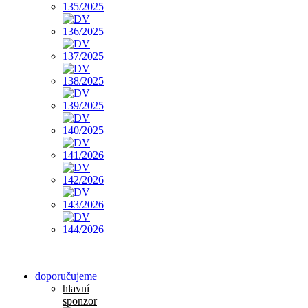
doporučujeme
hlavní
sponzor