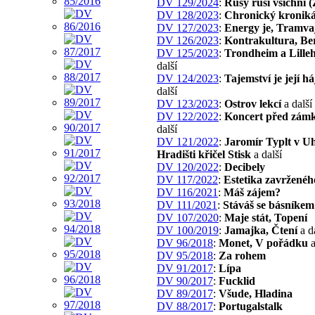
DV 129/2024
:
Rusy ruší všichni (
DV 128/2023
:
Chronický kronik
DV 127/2023
:
Energy je, Tramva
DV 126/2023
:
Kontrakultura, Ber
DV 125/2023
:
Trondheim a Lill
další
DV 124/2023
:
Tajemství je její h
další
DV 123/2023
:
Ostrov lekcí
a další
DV 122/2022
:
Koncert před zám
další
DV 121/2022
:
Jaromír Typlt v U
Hradišti křičel Stisk
a další
DV 120/2022
:
Decibely
DV 117/2022
:
Estetika zavrženéh
DV 116/2021
:
Máš zájem?
DV 111/2021
:
Stáváš se básníkem
DV 107/2020
:
Maje stát, Topení
DV 100/2019
:
Jamajka, Čtení
a d
DV 96/2018
:
Monet, V pořádku
a
DV 95/2018
:
Za rohem
DV 91/2017
:
Lípa
DV 90/2017
:
Fucklid
DV 89/2017
:
Všude, Hladina
DV 88/2017
:
Portugalstalk