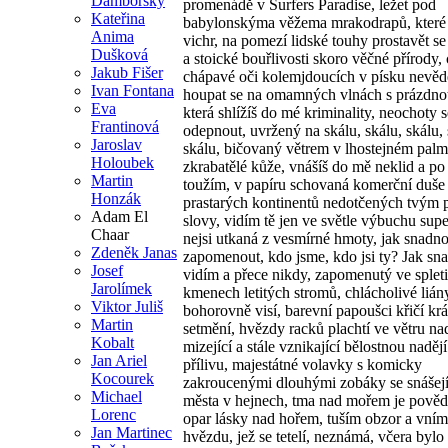
Damborský
promenádě v Surfers Paradise, ležet pod
Kateřina
babylonskýma věžema mrakodrapů, které 
Anima
vichr, na pomezí lidské touhy prostavět s
Dušková
a stoické bouřlivosti skoro věčné přírody, 
Jakub Fišer
chápavé oči kolemjdoucích v písku nevěd
Ivan Fontana
houpat se na omamných vlnách s prázdnot
Eva
která shlížíš do mé kriminality, neochoty s
Frantinová
odepnout, uvržený na skálu, skálu, skálu, 
Jaroslav
skálu, bičovaný větrem v lhostejném pal
Holoubek
zkrabatělé kůže, vnášíš do mě neklid a po
Martin
toužím, v papíru schovaná komerční duše
Honzák
prastarých kontinentů nedotčených tvým 
Adam El
slovy, vidím tě jen ve světle výbuchu sup
Chaar
nejsi utkaná z vesmírné hmoty, jak snad
Zdeněk Janas
zapomenout, kdo jsme, kdo jsi ty? Jak sn
Josef
vidím a přece nikdy, zapomenutý ve splet
Jarolímek
kmenech letitých stromů, chlácholivé lián
Viktor Juliš
bohorovně visí, barevní papoušci křičí kr
Martin
setmění, hvězdy racků plachtí ve větru nad
Kobalt
mizející a stále vznikající bělostnou naděj
Jan Ariel
přílivu, majestátné volavky s komicky
Kocourek
zakroucenými dlouhými zobáky se snášejí
Michael
města v hejnech, tma nad mořem je pově
Lorenc
opar lásky nad hořem, tuším obzor a vní
Jan Martinec
hvězdu, jež se tetelí, neznámá, včera bylo