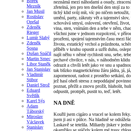
Bořek
neznámá mezi náhodami a osudy, ztracená 
Mezník
zřetelná, jen pro ten dnešní den stojí za to 
Jan Musil
tichý klid svůj mít, víc po ničem netoužit, ž
Rostislav
umění, party, zákruty vět a tajemství slov,
Opršal
schovává smysl, oslovení, otevření, život, 
Zdeněk
vina, sten, vnímám den a tebe v něm, cha
Rieger
všichni jsme v jednom rozpolcení, v přír
Lumír Slabý
prozřeni, spojení tajemstvím času mezi ř
Zdeněk
života, extatický vrchol a prázdnota, sch
Sosna
příběh v kruhu opustit a uzřít duhu, oslep
Dušan Spáčil
najít něhu v němé rychlosti snu, sebe, tebe
Martin Srnec
prchavé chvilce, v nás, v náhodném klidu
Libor Staněk
odrazit a chvíli letět jako ve snu a spadnou
Jan Stanislav
tak blízko magnetickému žáru jádra, já, já
Vladimír
zapomenout, radost z prostého setkání, do
Stibor
jež hasí oheň stresu z nepoddajné povinnos
Daniel Strož
poznat, přežít a znovu prožít, hlaholit, hulit
Eduard
odpustit, protrpět, pustit to, teď, letět.
Světlík
Karel Sýs
NA DNĚ
Adam
Táborský
Kouřil jsem cigáro a vracel se kolem řeky.
Miroslav
jsem ji asi v půlce. Na hladině se odrážela j
Václavek
Laskavě se tetelila. Miliardy jisker v jed
Stanislav
okamžiku se stáčely kolem mé trasy zblou