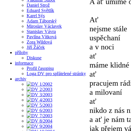
A ať umíme o
Daniel Strož
Eduard Světlík
Karel Sýs
Ať
Adam Táborský
Miroslav Václavek
nejsme stále
Stanislav Vávra
uspěchaní
Pavlína Vítková
Zora Wildová
a v noci
Jiří Žáček
přílohy
ať
Diskuse
informace
máme klidné 
Profil časopisu
ať
Loga DV pro spřátelené stránky
archiv
pracujem rád
a milovaní
ať
nikdo z nás n
a ať je nám t
jak přejem v