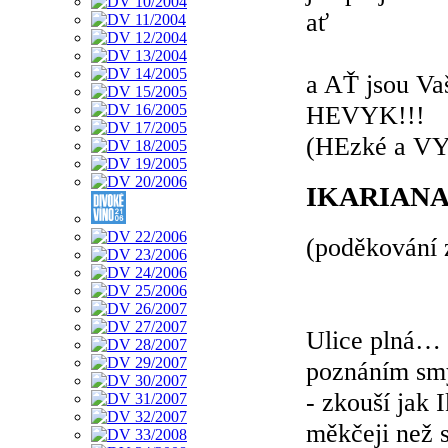
ať
a AŤ jsou Va
HEVYK!!!
(HEzké a VY
IKARIAN
(poděkování 
Ulice plná… 
poznáním sm
- zkouší jak 
měkčeji než 