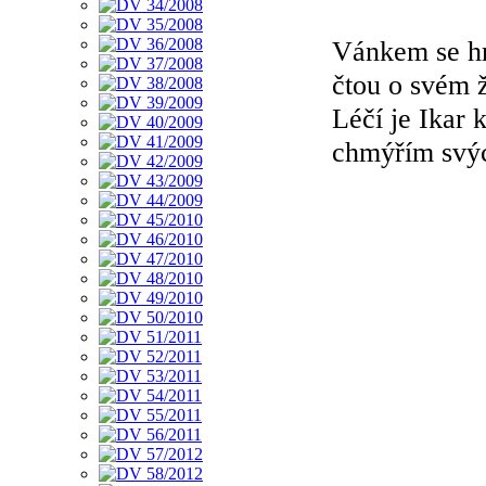
Vánkem se h
čtou o svém ž
Léčí je Ikar 
chmýřím svýc