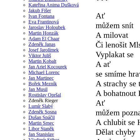
Kateřina Anima Dušková
Jakub Fišer
Ať
Ivan Fontana
Eva Frantinová
můžem snít
Jaroslav Holoubek
Martin Honzák
A milovat
Adam El Chaar
Či lenošit Ml
Zdeněk Janas
Josef Jarolímek
Vyplakat se
Viktor Juliš
Martin Kobalt
A ať
Jan Ariel Kocourek
se smíme hra
Michael Lorenc
Jan Martinec
A strachy se t
Bořek Mezník
Jan Musil
A bohatnout I
Rostislav Opršal
Zdeněk Rieger
Ať
Lumír Slabý
můžem poznat
Zdeněk Sosna
Dušan Spáčil
A chlubit se 
Martin Srnec
Libor Staněk
Dělat chyby
Jan Stanislav
Vladimír Stibor