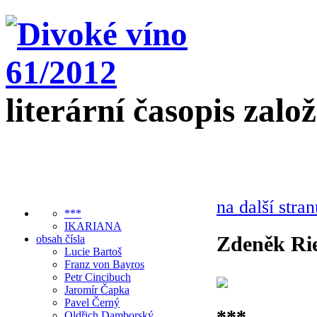
literární časopis zalo
na další stran
***
IKARIANA
Zdeněk Ri
obsah čísla
Lucie Bartoš
Franz von Bayros
Petr Cincibuch
Jaromír Čapka
Pavel Černý
***
Oldřich Damborský