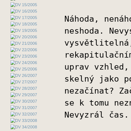
Náhoda, nenáh
neshoda. Nevy
vysvětlitelná
rekapitulační
uprav vzhled,
skelný jako p
nezačínat? Za
se k tomu nez
Nevyzrál čas.