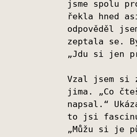
jsme spolu pr
řekla hned as
odpověděl jse
zeptala se. B
„Jdu si jen p
Vzal jsem si 
jima. „Co čte
napsal.“ Ukáz
to jsi fascin
„Můžu si je p