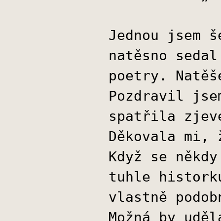
Jednou jsem š
natěsno sedal
poetry. Natěš
Pozdravil jse
spatřila zjev
Děkovala mi, 
Když se někdy
tuhle histork
vlastně podob
Možná by uděl