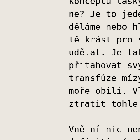
konceptu lásk
ne? Je to jed
děláme nebo h
tě krást pro 
udělat. Je ta
přitahovat sv
transfúze míz
moře obilí. V
ztratit tohle
Vně ní nic ne