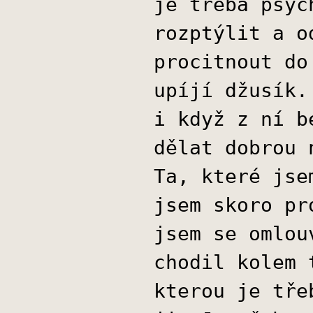
je třeba psyc
rozptýlit a o
procitnout do
upíjí džusík.
i když z ní b
dělat dobrou 
Ta, které jse
jsem skoro pr
jsem se omlou
chodil kolem 
kterou je tře