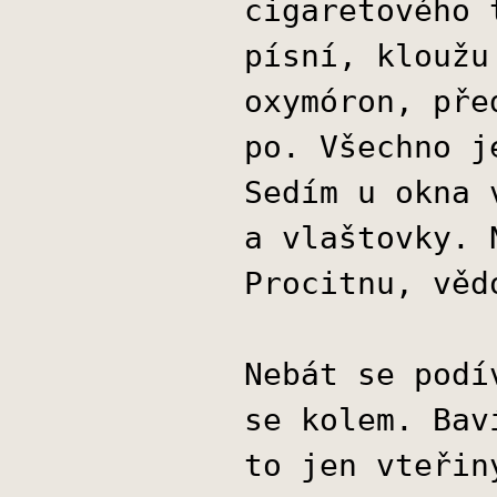
cigaretového 
písní, kloužu
oxymóron, pře
po. Všechno j
Sedím u okna 
a vlaštovky. 
Procitnu, věd
Nebát se podí
se kolem. Bav
to jen vteřin