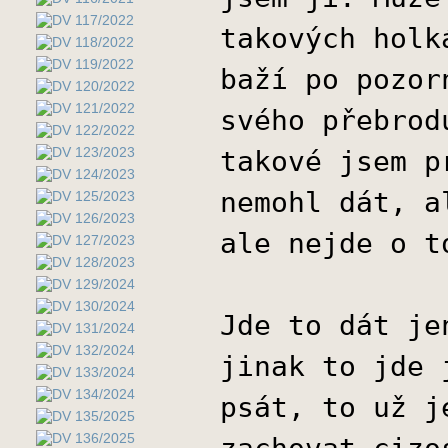
takových holk
baží po pozor
svého přebrod
takové jsem p
nemohl dát, a
ale nejde o t
Jde to dát je
jinak to jde 
psát, to už j
zachovat cizo