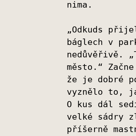
nima.
„Odkuds přije
báglech v par
nedůvěřivě. „
město.“ Začne
že je dobré p
vyznělo to, j
O kus dál sed
velké sádry z
příšerně mast