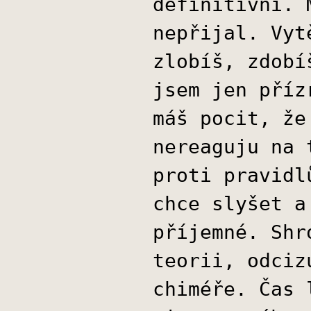
definitivní. 
nepřijal. Vyt
zlobíš, zdobí
jsem jen příz
máš pocit, že
nereaguju na 
proti pravidl
chce slyšet a
příjemné. Shr
teorii, odciz
chiméře. Čas 