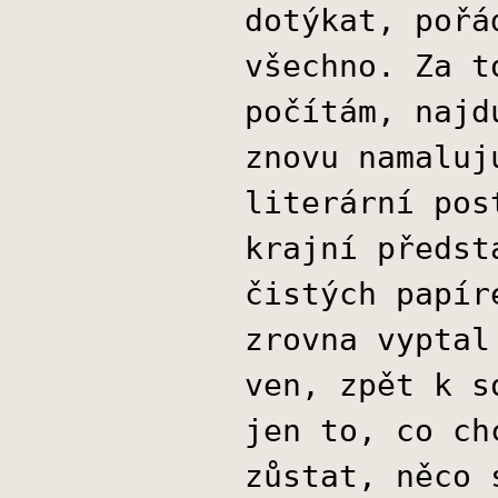
dotýkat, pořá
všechno. Za t
počítám, najd
znovu namaluj
literární pos
krajní předst
čistých papír
zrovna vyptal
ven, zpět k s
jen to, co ch
zůstat, něco 