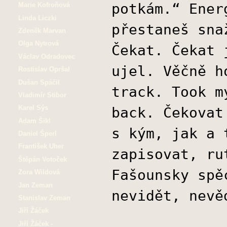
potkám.“ Ener
Marie Kofroňová
Linda Liczki
přestaneš sna
Zdeněk Marvan
Olga Nytrová
Čekat. Čekat 
Václav Odradovec
ujel. Věčně h
Rostislav Opršal
Dušan Spáčil
track. Took m
Vladimír Stibor
Karel Sýs
back. Čekovat
Adam Šikl
s kým, jak a 
Daniel Šperl
František Uher
zapisovat, ru
Štěpán Votoček
Fašounsky spě
Zora Wildová
Jan Zeman
nevidět, nevě
Stanislav Zeman
Jiří Žáček
Jiří Žáček -