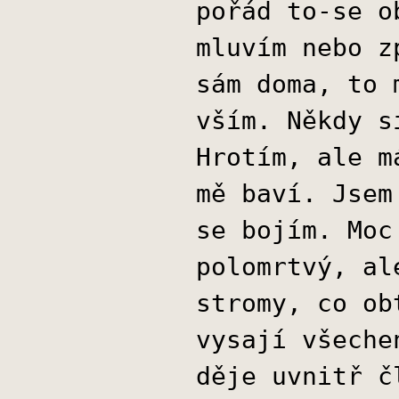
pořád to-se o
mluvím nebo z
sám doma, to 
vším. Někdy s
Hrotím, ale m
mě baví. Jsem
se bojím. Moc
polomrtvý, al
stromy, co ob
vysají všeche
děje uvnitř č