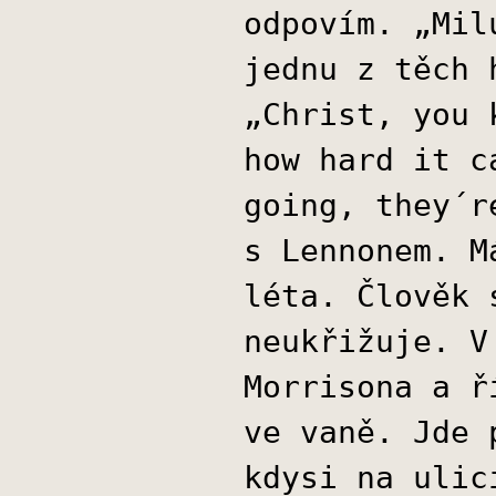
odpovím. „Mil
jednu z těch 
„Christ, you 
how hard it c
going, they´r
s Lennonem. M
léta. Člověk 
neukřižuje. V
Morrisona a ř
ve vaně. Jde 
kdysi na ulic