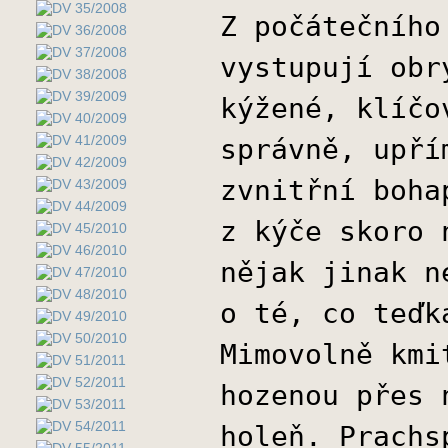
Z počátečního
vystupují obr
kýžené, klíčo
správně, upří
zvnitřní boha
z kýče skoro 
nějak jinak n
o té, co teďk
Mimovolně kmi
hozenou přes 
holeň. Prachs