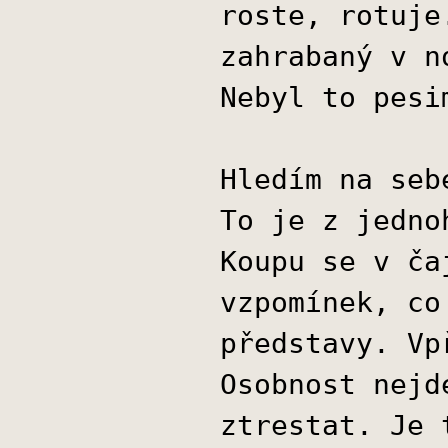
roste, rotuje
zahrabaný v n
Nebyl to pesi
Hledím na seb
To je z jedno
Koupu se v ča
vzpomínek, co
představy. Vp
Osobnost nejd
ztrestat. Je 