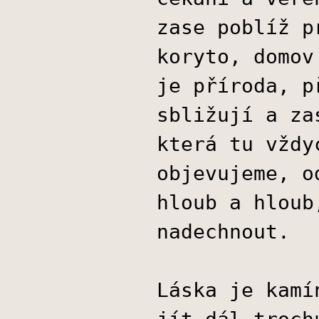
zase poblíž p
koryto, domov
je příroda, p
sbližují a za
která tu vždy
objevujeme, o
hloub a hloub
nadechnout.
Láska je kamí