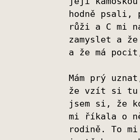
její kámoškou
hodně psali, 
růži a C mi n
zamyslet a že
a že má pocit
Mám prý uznat
že vzít si tu
jsem si, že k
mi říkala o n
rodině. To mi