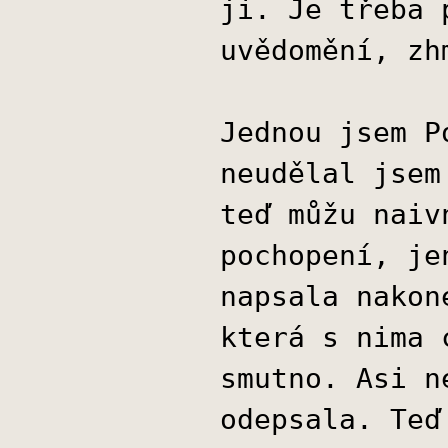
ji. Je třeba 
uvědomění, zh
Jednou jsem P
neudělal jsem
teď můžu naiv
pochopení, je
napsala nakon
která s nima 
smutno. Asi n
odepsala. Teď