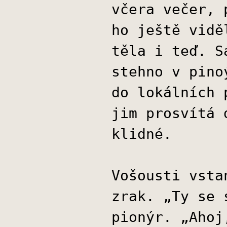
včera večer, 
ho ještě vidě
těla i teď. S
stehno v pino
do lokálních 
jim prosvítá 
klidné.
Vošousti vsta
zrak. „Ty se 
pionýr. „Ahoj