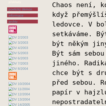
překlady
Chaos není, k
poetický démon
když přemýšlí
informace
archiv
ledovce. V bo
setkáváme. Bý
být někým jin
Být sám sebou
jiného. Radik
chce být s dr
před sebou. R
papír v hajzl
nepostradatel