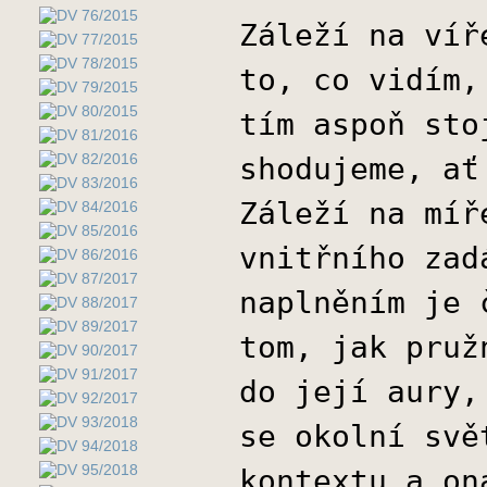
Záleží na víř
to, co vidím,
tím aspoň sto
shodujeme, ať
Záleží na míř
vnitřního zad
naplněním je 
tom, jak pruž
do její aury,
se okolní svě
kontextu a on