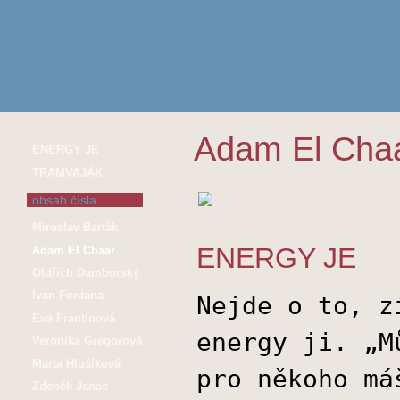
Adam El Cha
ENERGY JE
TRAMVAJÁK
obsah čísla
Miroslav Barták
ENERGY JE
Adam El Chaar
Oldřich Damborský
Ivan Fontana
Nejde o to, z
Eva Frantinová
energy ji. „M
Veronika Gregorová
Marta Hlušíková
pro někoho má
Zdeněk Janas