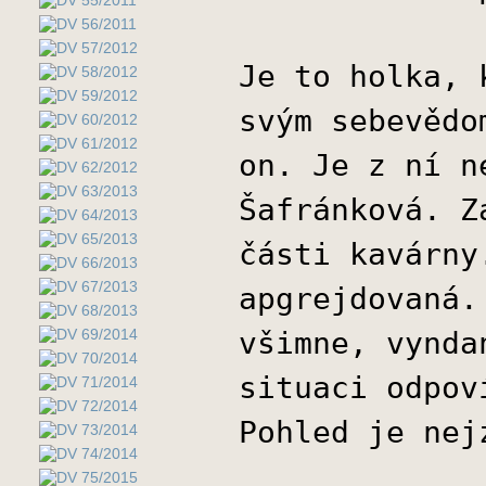
Je to holka, 
svým sebevědo
on. Je z ní n
Šafránková. Z
části kavárny
apgrejdovaná.
všimne, vynda
situaci odpov
Pohled je nej