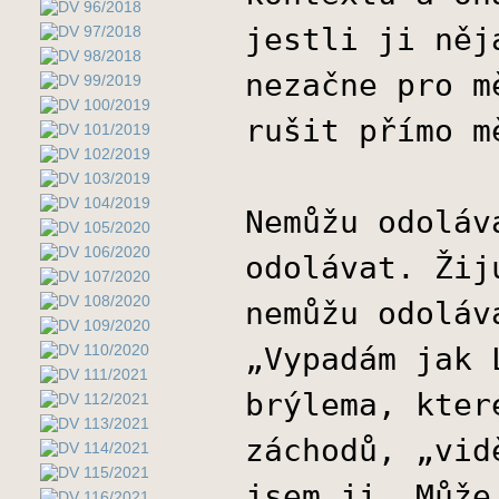
jestli ji něj
nezačne pro m
rušit přímo m
Nemůžu odoláv
odolávat. Žij
nemůžu odoláv
„Vypadám jak 
brýlema, kter
záchodů, „vid
jsem ji. Může