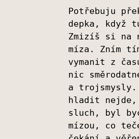
Potřebuju pře
depka, když t
Zmizíš si na 
míza. Zním tí
vymanit z čas
nic směrodatn
a trojsmysly.
hladit nejde,
sluch, byl by
mízou, co teč
čekání a věře