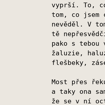
vyprší. To, c
tom, co jsem 
nevěděl. V to
tě nepřesvědč
pako s tebou 
žaluzie, halu
flešbeky, zás
Most přes řek
a taky ona sa
že se v ní oc