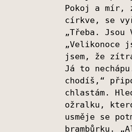
Pokoj a mír, 
církve, se vy
„Třeba. Jsou 
„Velikonoce j
jsem, že zítr
Já to nechápu
chodíš,“ přip
chlastám. Hle
ožralku, kter
usměje se pot
brambůrku. „A