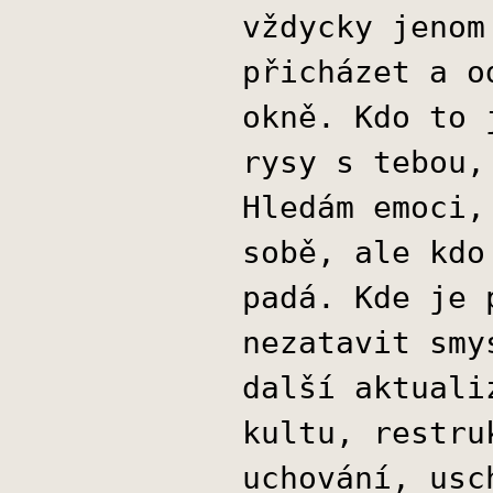
vždycky jenom
přicházet a o
okně. Kdo to 
rysy s tebou,
Hledám emoci,
sobě, ale kdo
padá. Kde je 
nezatavit smy
další aktuali
kultu, restru
uchování, usc