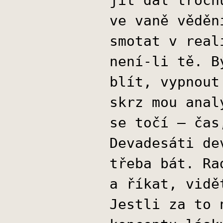
jít dál troch
ve vaně věděn
smotat v real
není-li tě. B
blít, vypnout
skrz mou anal
se točí – čas
Devadesáti de
třeba bát. Ra
a říkat, vidě
Jestli za to 