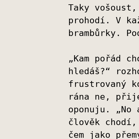
Taky vošoust,
prohodí. V ka
brambůrky. Po
„Kam pořád ch
hledáš?“ rozh
frustrovaný k
rána ne, přij
oponuju. „No 
člověk chodí,
čem jako přem