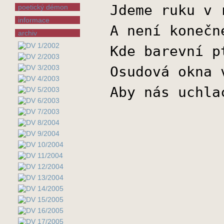
Jdeme ruku v 
poetický démon
informace
A není konečn
archiv
Kde barevní p
Osudová okna 
Aby nás uchla