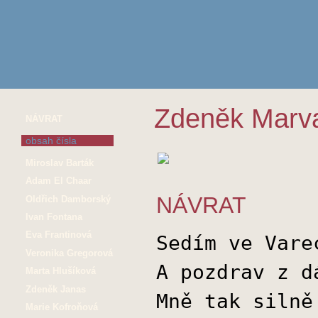
Zdeněk Marv
NÁVRAT
obsah čísla
Miroslav Barták
Adam El Chaar
NÁVRAT
Oldřich Damborský
Ivan Fontana
Eva Frantinová
Sedím ve Vare
Veronika Gregorová
A pozdrav z d
Marta Hlušíková
Zdeněk Janas
Mně tak silně
Marie Kofroňová