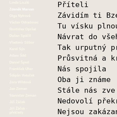
Příteli
Linda Liczki
Zdeněk Marvan
Závidím ti Bz
Olga Nytrová
Václav Odradovec
Tu vísku plno
Rostislav Opršal
Návrat do vše
Dušan Spáčil
Vladimír Stibor
Tak urputný p
Karel Sýs
Adam Šikl
Průsvitná a k
Daniel Šperl
Nás spojila
František Uher
Štěpán Votoček
Oba ji známe
Zora Wildová
Stále nás zve
Jan Zeman
Stanislav Zeman
Nedovolí přek
Jiří Žáček
Jiří Žáček -
Nejsou zakáza
překlady