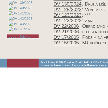
DV 130/2024
:
Druhá mše 
DV 128/2023
:
Vladimírovi
DV 123/2023
:
***
DV 122/2022
:
Záře
DV 22/2006
:
Obraz jako 
DV 21/2006
:
(tlustá nef
doporučujeme
DV 17/2005
:
Podzim na v
DV 15/2005
:
Má kočka se
Divoké víno 127/2023 vyšlo 19. září 2023
❖ ISSN 1214-60
redakce@divokevino.cz
❖
příští číslo Divokého vína v