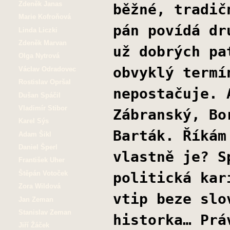
Zdeněk Janas
běžné, tradič
Marie Kofroňová
pán povídá dr
Linda Liczki
Zdeněk Marvan
už dobrých pa
Olga Nytrová
obvyklý termí
Václav Odradovec
Rostislav Opršal
nepostačuje. 
Dušan Spáčil
Vladimír Stibor
Zábranský, Bo
Karel Sýs
Barták. Říkám
Adam Šikl
Daniel Šperl
vlastně je? S
František Uher
Štěpán Votoček
politická kar
Zora Wildová
vtip beze slo
Jan Zeman
Stanislav Zeman
historka… Prá
Jiří Žáček