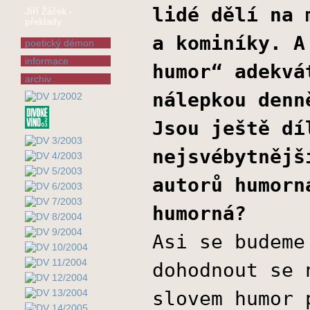
lidé dělí na 
Jiří Žáček -
překlady
a kominíky. A
poetický démon
informace
humor“ adekvá
archiv
nálepkou denn
Jsou ještě dí
nejsvébytnějš
autorů humorn
humorná?
Asi se budeme
dohodnout se 
slovem humor 