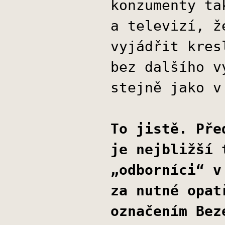
konzumenty ta
a televizí, ž
vyjádřit kres
bez dalšího v
stejně jako v
To jistě. Pře
je nejbližší 
„odborníci“ v
za nutné opat
označením Bez