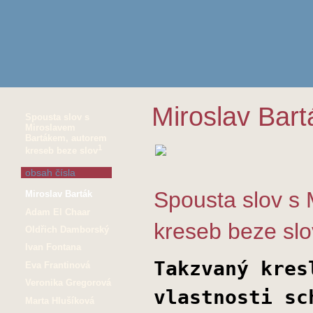
Miroslav Bart
Spousta slov s
Miroslavem
Bartákem, autorem
1
kreseb beze slov
obsah čísla
Spousta slov s
Miroslav Barták
Adam El Chaar
kreseb beze slo
Oldřich Damborský
Ivan Fontana
Takzvaný kres
Eva Frantinová
Veronika Gregorová
vlastnosti sc
Marta Hlušíková