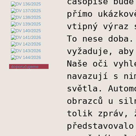
časopise bude
přímo ukázkov
vtipný výraz 
To nese doba.
vyžaduje, aby
Naše oči vyhl
doporučujeme
navazují s ni
světla. Autom
obrazců u sil
tolik zpráv, 
představovalo