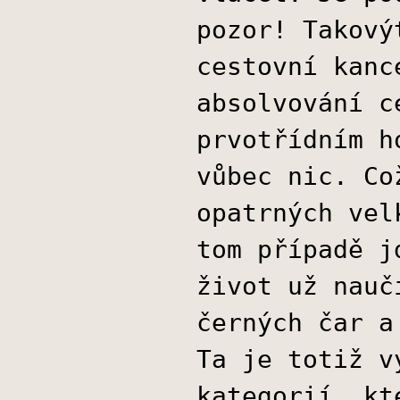
pozor! Takový
cestovní kanc
absolvování c
prvotřídním h
vůbec nic. Co
opatrných vel
tom případě j
život už nauč
černých čar a
Ta je totiž v
kategorií, kt