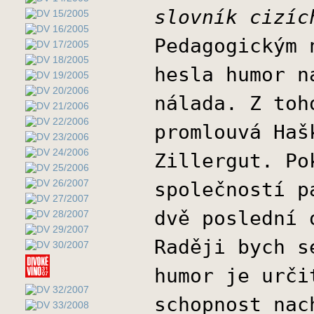
slovník cizíc
Pedagogickým 
hesla humor n
nálada. Z toh
promlouvá Haš
Zillergut. Po
společností p
dvě poslední 
Raději bych s
humor je urči
schopnost nac