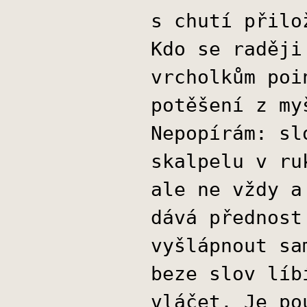
s chutí přilo
Kdo se raději
vrcholkům poi
potěšení z my
Nepopírám: sl
skalpelu v ru
ale ne vždy a
dává přednost
vyšlápnout sa
beze slov líb
vláčet. Je po