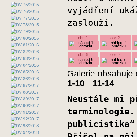
vyjádření uká
zaslouží.
obr. 1
obr. 2
obr. 6
obr. 7
Galerie obsahuje 
1-10
11-14
Neustále mi p
terminologie.
publicistika“
Přišel na něj