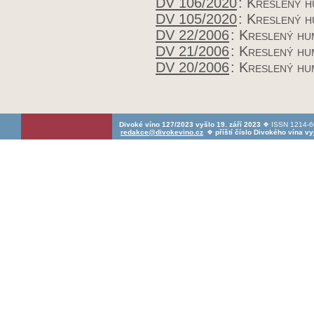
DV 106/2020
:
Kreslený 
DV 105/2020
:
Kreslený 
DV 22/2006
:
Kreslený hu
DV 21/2006
:
Kreslený hu
DV 20/2006
:
Kreslený hu
Divoké víno 127/2023 vyšlo 19. září 2023
❖ ISSN 1214-60
redakce@divokevino.cz
❖
příští číslo Divokého vína v