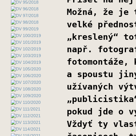
Možná, že je 
velké přednos
„kreslený“ to
např. fotogra
fotomontáže, 
a spoustu jin
užívaných výt
„publicistika
pokud jde o v
Vždyť ty vlas