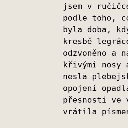
jsem v ručičc
podle toho, c
byla doba, kd
kresbě legrác
odzvoněno a n
křivými nosy 
nesla plebejs
opojení opadl
přesnosti ve 
vrátila písme