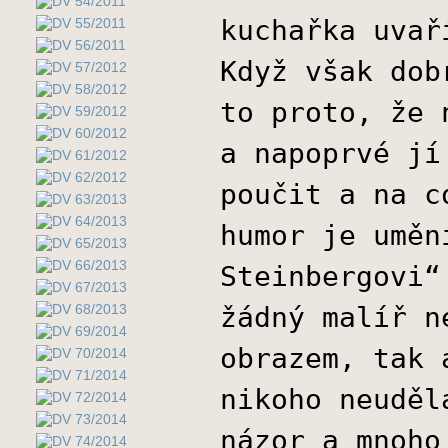
kuchařka uvař
Když však dob
to proto, že 
a napoprvé jí
poučit a na c
humor je uměn
Steinbergovi“
žádný malíř n
obrazem, tak 
nikoho neuděl
názor a mnoho