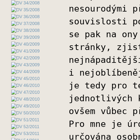
nesourodými p
souvislosti p
se pak na ony
stránky, zjis
nejnápaditějš
i nejoblíbeně
je tedy pro t
jednotlivých 
ovšem vůbec p
Pro mne je úr
určována osob