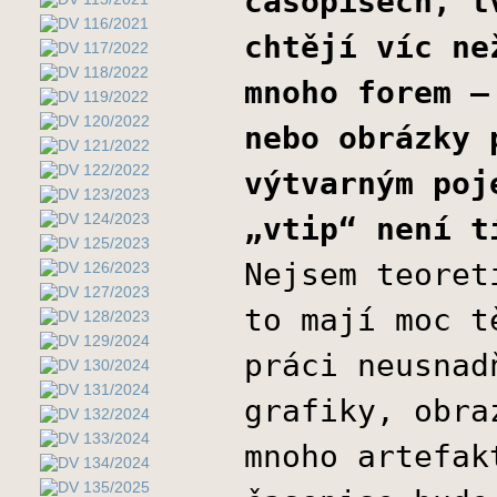
časopisech, t
chtějí víc ne
mnoho forem –
nebo obrázky 
výtvarným poj
„vtip“ není t
Nejsem teoret
to mají moc t
práci neusnad
grafiky, obra
mnoho artefak