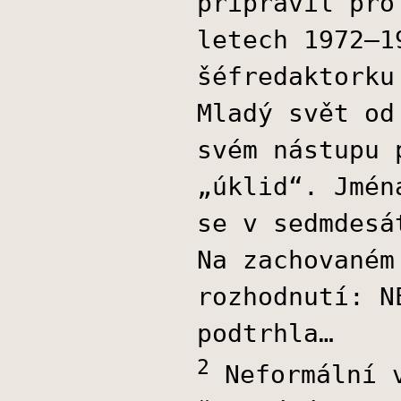
připravil pro
letech 1972–1
šéfredaktorku
Mladý svět od
svém nástupu 
„úklid“. Jmén
se v sedmdesá
Na zachovaném
rozhodnutí: N
podtrhla…
2
Neformální v