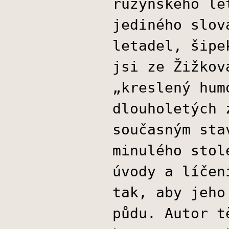
ruzyňského le
jediného slov
letadel, šipe
jsi ze Žižkov
„kreslený hum
dlouholetých 
současným sta
minulého stol
úvody a líčen
tak, aby jeho
půdu. Autor t