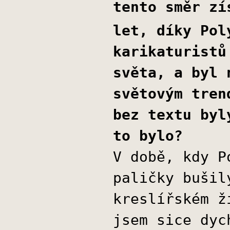
tento směr zí
let, díky Pol
karikaturistů
světa, a byl 
světovým tren
bez textu byl
to bylo?
V době, kdy P
paličky bušil
kreslířském ž
jsem sice dyc