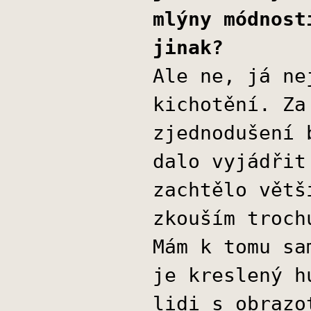
mlýny módnost
jinak?
Ale ne, já ne
kichotění. Za
zjednodušení 
dalo vyjádřit
zachtělo větš
zkouším troch
Mám k tomu sa
je kreslený h
lidi s obrazo