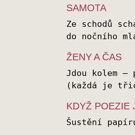
SAMOTA
Ze schodů sch
do nočního ml
ŽENY A ČAS
Jdou kolem – 
(každá je tři
KDYŽ POEZIE 
Šustění papír