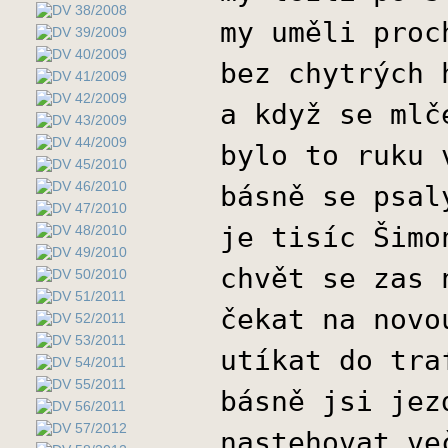
my uměli proc
bez chytrých 
a když se mlč
bylo to ruku 
básně se psal
je tisíc Šimo
chvět se zas 
čekat na novo
utíkat do tra
básně jsi jez
nastehovat ve