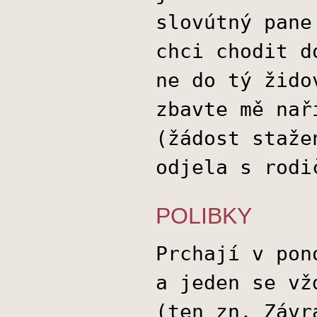
slovútný pane
chci chodit d
ne do tý žido
zbavte mě nař
(žádost staže
odjela s rodi
POLIBKY
Prchají v pon
a jeden se vž
(ten zn. Závr