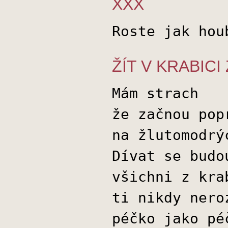
XXX
Roste jak hou
ŽÍT V KRABICI
Mám strach
že začnou pop
na žlutomodrý
Dívat se budo
všichni z kra
ti nikdy nero
péčko jako pé