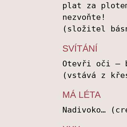
plat za plote
nezvoňte!
(složitel bás
SVÍTÁNÍ
Otevři oči – 
(vstává z kře
MÁ LÉTA
Nadivoko… (cr