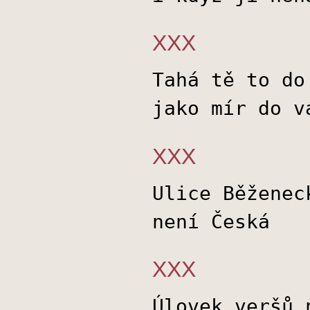
XXX
Tahá tě to do
jako mír do v
XXX
Ulice Běženec
není Česká
XXX
Úlovek veršů 