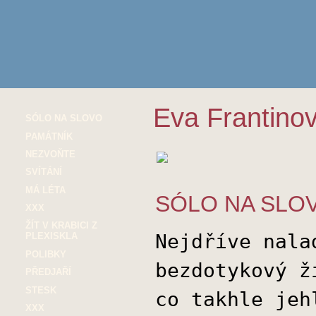
Eva Frantino
SÓLO NA SLOVO
PAMÁTNÍK
NEZVOŇTE
SVÍTÁNÍ
MÁ LÉTA
SÓLO NA SLO
XXX
ŽÍT V KRABICI Z
Nejdříve nala
PLEXISKLA
POLIBKY
bezdotykový ž
PŘEDJAŘÍ
STESK
co takhle jeh
XXX