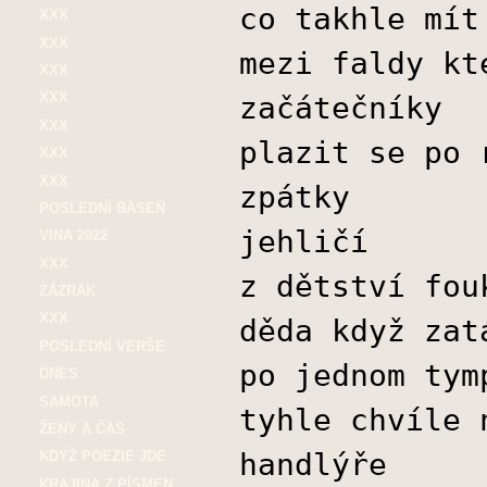
co takhle mít
XXX
XXX
mezi faldy kt
XXX
XXX
začátečníky
XXX
plazit se po 
XXX
XXX
zpátky
POSLEDNÍ BÁSEŇ
jehličí
VINA 2022
XXX
z dětství fou
ZÁZRAK
XXX
děda když zat
POSLEDNÍ VERŠE
po jednom tym
DNES
SAMOTA
tyhle chvíle 
ŽENY A ČAS
handlýře
KDYŽ POEZIE JDE
KRAJINA Z PÍSMEN