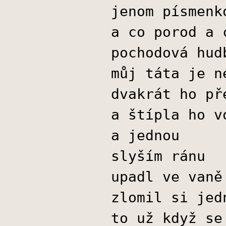
jenom písmenk
a co porod a 
pochodová hud
můj táta je n
dvakrát ho př
a štípla ho v
a jednou
slyším ránu
upadl ve vaně
zlomil si jed
to už když se