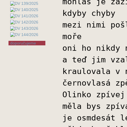
mohlas je zaž
kdyby chyby
mezi nimi poš
moře
doporučujeme
oni ho nikdy 
a teď jim vza
kraulovala v 
černovlasá zp
Olinko zpívej
měla bys zpív
je osmdesát l