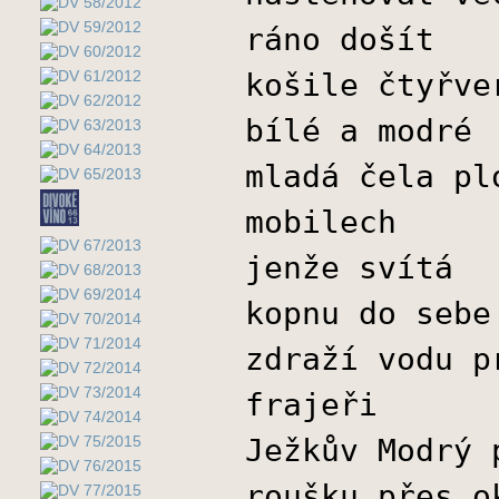
ráno došít
košile čtyřve
bílé a modré
mladá čela pl
mobilech
jenže svítá
kopnu do sebe
zdraží vodu p
frajeři
Ježkův Modrý 
roušku přes o