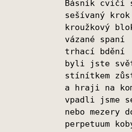
Básník cvičí 
sešívaný krok
kroužkový blo
vázané spaní
trhací bdění
byli jste svě
stínítkem zůs
a hraji na ko
vpadli jsme s
nebo mezery d
perpetuum kob