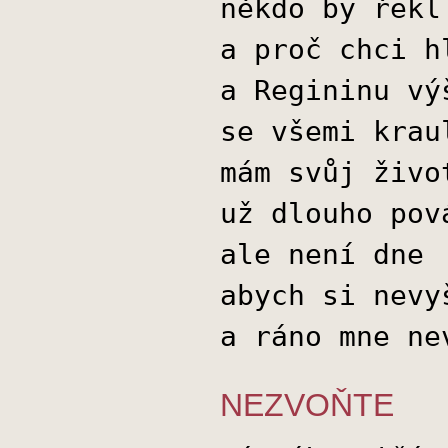
někdo by řekl
a proč chci h
a Regininu vý
se všemi krau
mám svůj živo
už dlouho pov
ale není dne
abych si nevy
a ráno mne ne
NEZVOŇTE