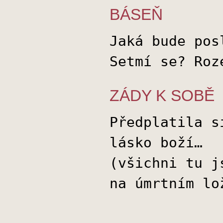
BÁSEŇ
Jaká bude pos
Setmí se? Roz
ZÁDY K SOBĚ
Předplatila s
lásko boží…
(všichni tu j
na úmrtním lo