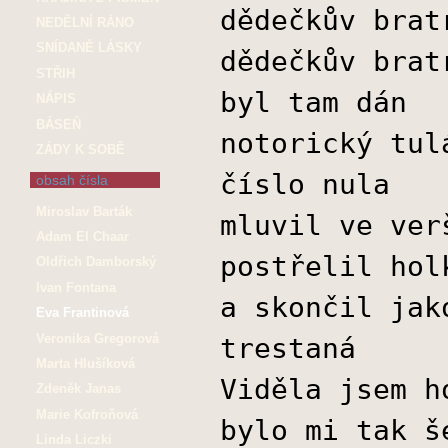
dědečkův brat
NEDĚLNÍ RÁNO
SNÍDANĚ LÁSKY
dědečkův brat
STŘIH
byl tam dán
NÁPIS
BÁSEŇ
notorický tul
ZÁDY K SOBĚ
číslo nula
obsah čísla
Miroslav Barták
mluvil ve ver
Adam El Chaar
postřelil hol
Oldřich Damborský
Ivan Fontana
a skončil jak
Eva Frantinová
Veronika Gregorová
trestaná
Marta Hlušíková
Viděla jsem h
Zdeněk Janas
Marie Kofroňová
bylo mi tak š
Linda Liczki