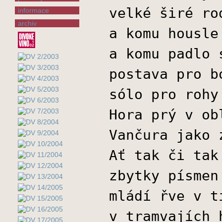
velké širé ro
informace
archiv
a komu housle
a komu padlo 
postava pro b
sólo pro rohy
Hora prý v ob
Vančura jako 
Ať tak či tak
zbytky písmen
mládí řve v t
v tramvajích 