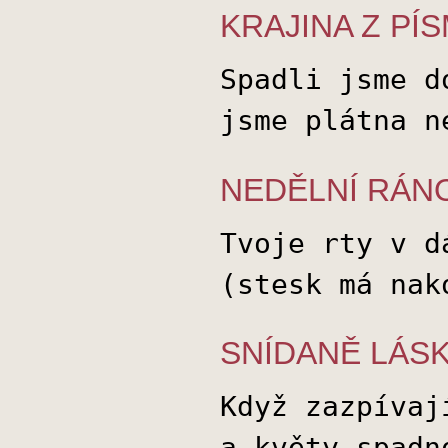
KRAJINA Z PÍ
Spadli jsme d
jsme plátna n
NEDĚLNÍ RÁN
Tvoje rty v d
(stesk má nak
SNÍDANĚ LÁS
Když zazpívaj
a květy spadn