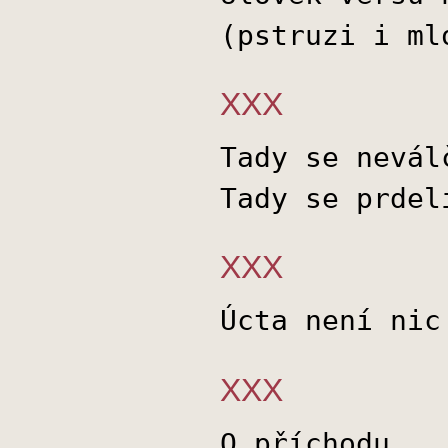
(pstruzi i ml
XXX
Tady se nevál
Tady se prdel
XXX
Úcta není nic
XXX
O příchodu…