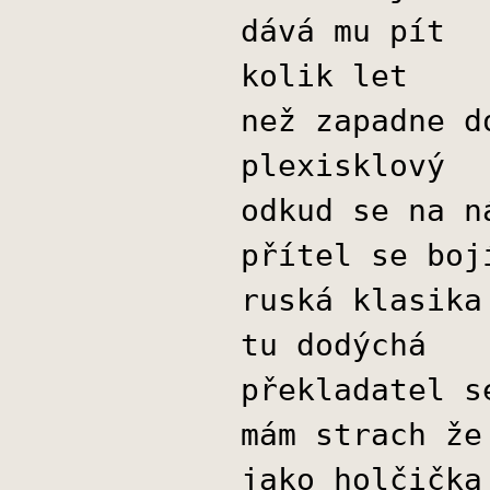
dává mu pít
kolik let
než zapadne d
plexisklový
odkud se na n
přítel se boj
ruská klasika
tu dodýchá
překladatel s
mám strach že
jako holčička