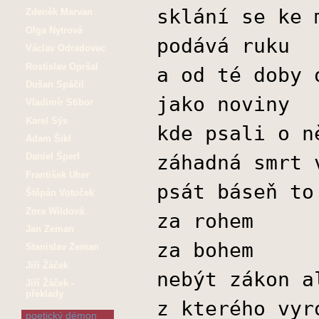
sklání se ke 
Zdeněk Marvan
Olga Nytrová
podává ruku
Václav Odradovec
Rostislav Opršal
a od té doby 
Dušan Spáčil
jako noviny
Vladimír Stibor
Karel Sýs
kde psali o n
Adam Šikl
záhadná smrt 
Daniel Šperl
František Uher
psát báseň to
Štěpán Votoček
Zora Wildová
za rohem
Jan Zeman
za bohem
Stanislav Zeman
Jiří Žáček
nebýt zákon a
Jiří Žáček -
překlady
z kterého vyr
poetický démon