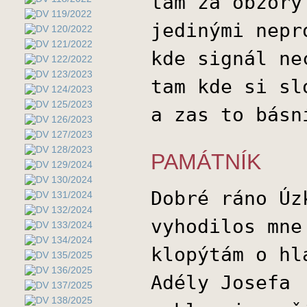
tam za obzory
jedinými nepr
kde signál ne
tam kde si sl
a zas to básn
PAMÁTNÍK
Dobré ráno Úz
vyhodilos mne
klopýtám o hl
Adély Josefa