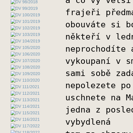
frajeři předm
obouváte si b
někteří v led
neprochodíte 
vykoupaní v s
sami sobě zad
nepolezete po
uschnete na M
jedna z posle
vybydlená