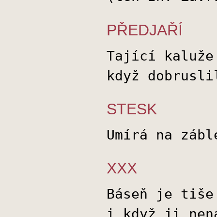
PŘEDJAŘÍ
Tající kaluže
když dobrusli
STESK
Umírá na zábl
XXX
Báseň je tiše
i když ji nen