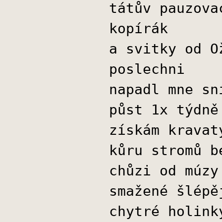
tátův pauzova
kopírák
a svitky od O
poslechni
napadl mne sn
půst 1x týdně
získám kravat
kůru stromů b
chůzi od múzy
smažené šlépě
chytré holink