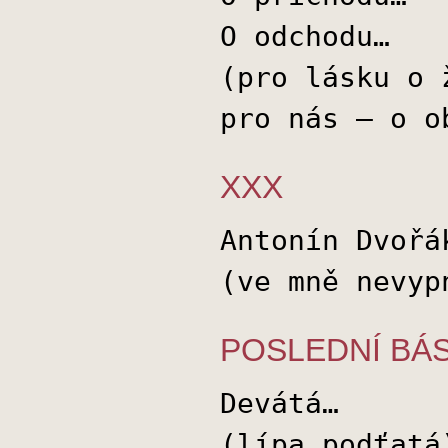
O odchodu…
(pro lásku o 
pro nás – o o
XXX
Antonín Dvořá
(ve mně nevyp
POSLEDNÍ BÁ
Devátá…
(lípa podťatá