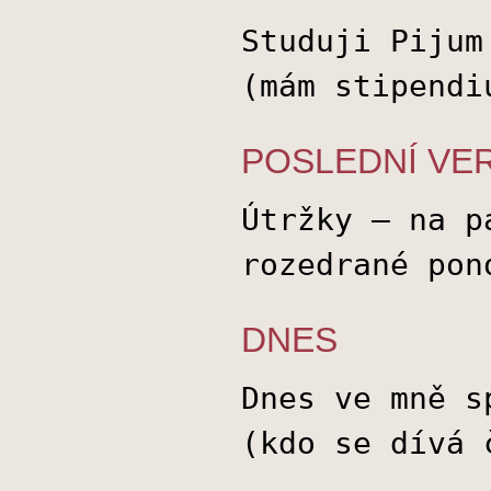
Studuji Pijum
(mám stipendi
POSLEDNÍ VE
Útržky – na p
rozedrané pon
DNES
Dnes ve mně s
(kdo se dívá 