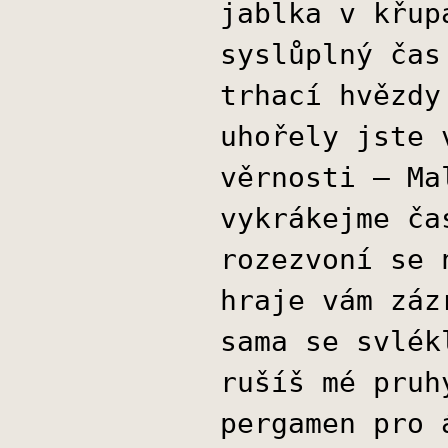
jablka v křup
syslůplný čas
trhací hvězdy
uhořely jste 
věrnosti – Ma
vykrákejme ča
rozezvoní se 
hraje vám záz
sama se svlék
rušíš mé pruh
pergamen pro 