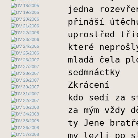
jedna rozevře
přináší útěch
uprostřed tři
které neprošl
mladá čela pl
sedmnáctky
Zkrácení
kdo sedí za s
za mým vždy d
ty Jene bratř
my lezli po s