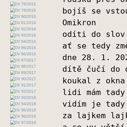
bojíš se vsto
Omikron
odíti do slov
ať se tedy zm
dne 28. 1. 20
dítě čučí do 
koukal z okna
lidi mám tady
vidím je tady
za lajkem laj
a co vy větší