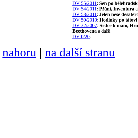
DV 55/2011
:
Sen po bělehrads
DV 54/2011
:
Přání, Inventura
a
DV 53/2011
:
Jelen nese desater
DV 50/2010
:
Hodinky po tátovi
DV 32/2007
:
Srdce k mání, Hrá
Beethovena
a další
DV 0/20
:
nahoru
|
na další stranu
Divoké víno 126/2023 vyšl
ISSN 1214-6099 ❖ samozva
104 00 Praha 10, Hájek 88
redakce@divokevino.cz
vyjde 19. září 2023