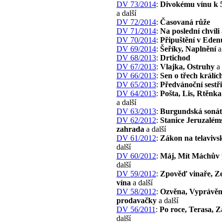
DV 73/2014
:
Divokému vínu k 
a další
DV 72/2014
:
Časovaná růže
DV 71/2014
:
Na poslední chvíli
DV 70/2014
:
Připuštění v Eden
DV 69/2014
:
Šeříky, Naplnění
a
DV 68/2013
:
Drtichod
DV 67/2013
:
Vlajka, Ostruhy
a 
DV 66/2013
:
Sen o třech králíc
DV 65/2013
:
Předvánoční sestř
DV 64/2013
:
Pošta, Lis, Rtěnka
a další
DV 63/2013
:
Burgundská soná
DV 62/2012
:
Stanice Jeruzalém
zahrada
a další
DV 61/2012
:
Zákon na telavivsk
další
DV 60/2012
:
Máj, Mít Máchův 
další
DV 59/2012
:
Zpověď vinaře, Ze
vína
a další
DV 58/2012
:
Ozvěna, Vyprávěn
prodavačky
a další
DV 56/2011
:
Po roce, Terasa, Z
další