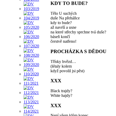
KDY TO BUDE?
Tělo U suchých
duše Na přeháňce
kdy to bude?
až navrší a usne
na které střechy sprchne tvá duše?
báseň končí
čerstvě natřeno!
PROCHÁZKA S DĚDOU
Třísky hvězd…
(létaly kolem
když povolil jsi pěst)
XXX
Black trajdy?
White hajdy?
XXX
Není všem klům konec