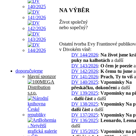
NA VÝBĚR
Život společný
nebo sopečný?
Ostatní tvorba Evy Frantinové publiko
v Divokém víně:
DV 144/2026
:
Na život jsme kr
puky na kalhotách
a další
DV 143/2026
:
O čem je poezie
a
doporučujeme
DV 142/2026
:
K čemu tu jsme
a
hlavní sponzor
DV 141/2026
:
Prach, Ty to víš
a
DV 140/2025
:
Vzpomínky Na
přeskáčku, dokončení
a další
DV 139/2025
:
Vzpomínky na p
- další část
a další
DV 138/2025
:
Vzpomínky Na p
další část
a další
DV 137/2025
:
Vzpomínky Na p
DV 136/2025
:
Leonardo, Leona
další
DV 135/2025
:
Vzpomínky na př