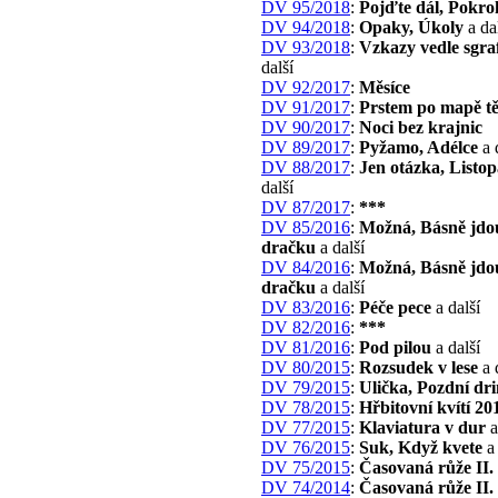
DV 95/2018
:
Pojďte dál, Pokro
DV 94/2018
:
Opaky, Úkoly
a da
DV 93/2018
:
Vzkazy vedle sgraf
další
DV 92/2017
:
Měsíce
DV 91/2017
:
Prstem po mapě tě
DV 90/2017
:
Noci bez krajnic
DV 89/2017
:
Pyžamo, Adélce
a 
DV 88/2017
:
Jen otázka, Listo
další
DV 87/2017
:
***
DV 85/2016
:
Možná, Básně jdo
dračku
a další
DV 84/2016
:
Možná, Básně jdo
dračku
a další
DV 83/2016
:
Péče pece
a další
DV 82/2016
:
***
DV 81/2016
:
Pod pilou
a další
DV 80/2015
:
Rozsudek v lese
a 
DV 79/2015
:
Ulička, Pozdní dr
DV 78/2015
:
Hřbitovní kvítí 20
DV 77/2015
:
Klaviatura v dur
a
DV 76/2015
:
Suk, Když kvete
a 
DV 75/2015
:
Časovaná růže II. 
DV 74/2014
:
Časovaná růže II. 