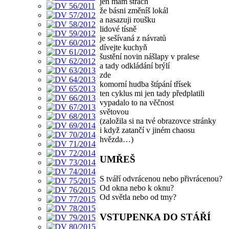
jen mám strach
že básni změníš lokál
a nasazuji roušku
lidové tísně
je sešívaná z návratů
dívejte kuchyň
šustění novin nášlapy v pralese
a tady odkládání brýlí
zde
komorní hudba štípání třísek
ten cyklus mi jen tady předplatili
vypadalo to na věčnost
světovou
(založila si na tvé obrazovce stránky
i když zatančí v jiném chaosu
hvězda…)
UMŘEŠ
S tváří odvrácenou nebo přivrácenou?
Od okna nebo k oknu?
Od světla nebo od tmy?
VSTUPENKA DO STÁŘÍ