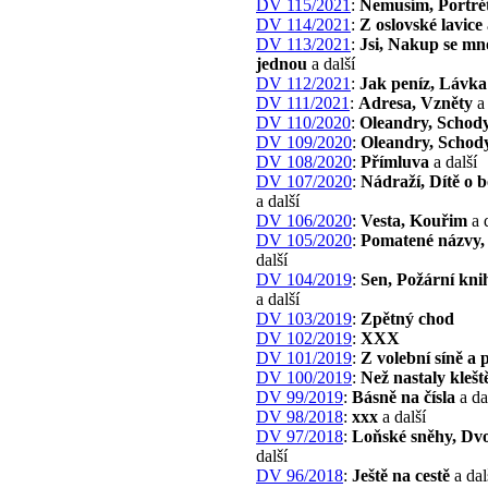
DV 115/2021
:
Nemusím, Portré
DV 114/2021
:
Z oslovské lavice
DV 113/2021
:
Jsi, Nakup se mn
jednou
a další
DV 112/2021
:
Jak peníz, Lávka
DV 111/2021
:
Adresa, Vzněty
a 
DV 110/2020
:
Oleandry, Schod
DV 109/2020
:
Oleandry, Schod
DV 108/2020
:
Přímluva
a další
DV 107/2020
:
Nádraží, Dítě o 
a další
DV 106/2020
:
Vesta, Kouřim
a d
DV 105/2020
:
Pomatené názvy,
další
DV 104/2019
:
Sen, Požární kni
a další
DV 103/2019
:
Zpětný chod
DV 102/2019
:
XXX
DV 101/2019
:
Z volební síně a 
DV 100/2019
:
Než nastaly klešt
DV 99/2019
:
Básně na čísla
a da
DV 98/2018
:
xxx
a další
DV 97/2018
:
Loňské sněhy, Dv
další
DV 96/2018
:
Ještě na cestě
a dal