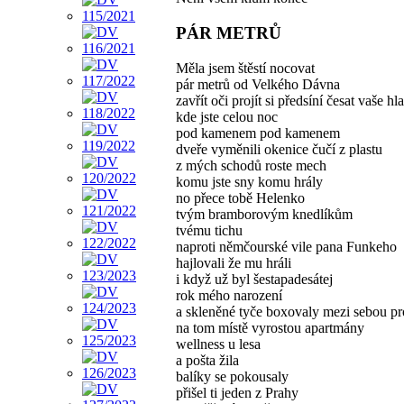
PÁR METRŮ
Měla jsem štěstí nocovat
pár metrů od Velkého Dávna
zavřít oči projít si předsíní česat vaše hl
kde jste celou noc
pod kamenem pod kamenem
dveře vyměnili okenice čučí z plastu
z mých schodů roste mech
komu jste sny komu hrály
no přece tobě Helenko
tvým bramborovým knedlíkům
tvému tichu
naproti němčourské vile pana Funkeho
hajlovali že mu hráli
i když už byl šestapadesátej
rok mého narození
a skleněné tyče boxovaly mezi sebou pr
na tom místě vyrostou apartmány
wellness u lesa
a pošta žila
balíky se pokousaly
přišel ti jeden z Prahy