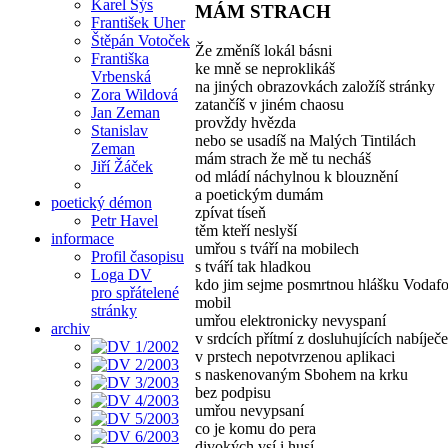
Karel Sýs
MÁM STRACH
František Uher
Štěpán Votoček
Že změníš lokál básni
Františka
ke mně se neproklikáš
Vrbenská
na jiných obrazovkách založíš stránky
Zora Wildová
zatančíš v jiném chaosu
Jan Zeman
provždy hvězda
Stanislav
nebo se usadíš na Malých Tintilách
Zeman
mám strach že mě tu necháš
Jiří Žáček
od mládí náchylnou k blouznění
a poetickým dumám
poetický démon
zpívat tíseň
Petr Havel
těm kteří neslyší
informace
umřou s tváří na mobilech
Profil časopisu
s tváří tak hladkou
Loga DV
kdo jim sejme posmrtnou hlášku Vodaf
pro spřátelené
mobil
stránky
umřou elektronicky nevyspaní
archiv
v srdcích přítmí z dosluhujících nabíječ
v prstech nepotvrzenou aplikaci
s naskenovaným Sbohem na krku
bez podpisu
umřou nevypsaní
co je komu do pera
divokých vsí i husí