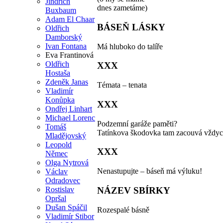
Jindřich
dnes zametáme)
Buxbaum
Adam El Chaar
BÁSEŇ LÁSKY
Oldřich
Damborský
Ivan Fontana
Má hluboko do talíře
Eva Frantinová
Oldřich
XXX
Hostaša
Zdeněk Janas
Témata – tenata
Vladimír
Konůpka
XXX
Ondřej Linhart
Michael Lorenc
Podzemní garáže paměti?
Tomáš
Tatínkova škodovka tam zacouvá vžd
Mladějovský
Leopold
XXX
Němec
Olga Nytrová
Nenastupujte – báseň má výluku!
Václav
Odradovec
NÁZEV SBÍRKY
Rostislav
Opršal
Dušan Spáčil
Rozespalé básně
Vladimír Stibor