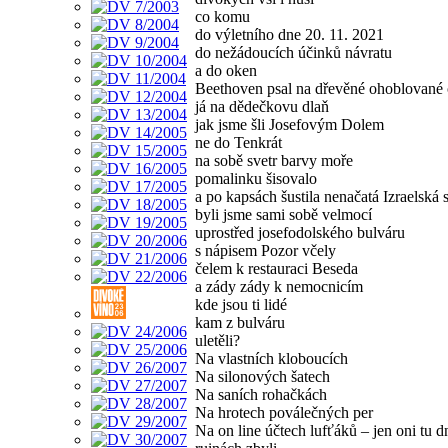
co komu
do výletního dne 20. 11. 2021
do nežádoucích účinků návratu
a do oken
Beethoven psal na dřevěné ohoblované
já na dědečkovu dlaň
jak jsme šli Josefovým Dolem
ne do Tenkrát
na sobě svetr barvy moře
pomalinku šisovalo
a po kapsách šustila nenačatá Izraelská
byli jsme sami sobě velmocí
uprostřed josefodolského bulváru
s nápisem Pozor včely
čelem k restauraci Beseda
a zády zády k nemocnicím
kde jsou ti lidé
kam z bulváru
uletěli?
Na vlastních kloboucích
Na silonových šatech
Na saních rohačkách
Na hrotech poválečných per
Na on line účtech lufťáků – jen oni tu d