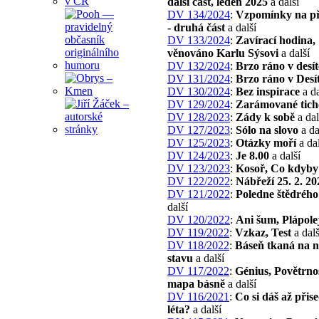
další část, leden 2025
a další
DV 134/2024
:
Vzpomínky na p
- druhá část
a další
DV 133/2024
:
Zavírací hodina,
věnováno Karlu Sýsovi
a další
DV 132/2024
:
Brzo ráno v desít
DV 131/2024
:
Brzo ráno v Desí
DV 130/2024
:
Bez inspirace
a da
DV 129/2024
:
Zarámované tich
DV 128/2023
:
Zády k sobě
a dal
DV 127/2023
:
Sólo na slovo
a da
DV 125/2023
:
Otázky moří
a dal
DV 124/2023
:
Je 8.00
a další
DV 123/2023
:
Kosoř, Co kdyby
DV 122/2022
:
Nábřeží 25. 2. 20
DV 121/2022
:
Poledne štědrého
další
DV 120/2022
:
Ani šum, Plápole
DV 119/2022
:
Vzkaz, Test
a dalš
DV 118/2022
:
Báseň tkaná na 
stavu
a další
DV 117/2022
:
Génius, Povětrno
mapa básně
a další
DV 116/2021
:
Co si dáš až přis
léta?
a další