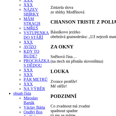
XXX
XXX
Zmizela slova
NÁZEV
ze sbírky Modřínová
SBÍRKY
MÁM
CHANSON TRISTE Z POLI
STRACH
UMŘEŠ
Básníkovo jezírko
VSTUPENKA
obehrává gramodesku: „Už nejezdi m
DO STÁŘÍ
XXX
ZA OKNY
AVÍZO
KDY TO
BUDE?
Sněhová čina…
PROCHÁZKA
(na rtech mi přistála slovenština)
S DĚDOU
XXX
LOUKA
XXX
PÁR METRŮ
Zvonce protěže!
XXX
Mé otěže!
NA VÝBĚR
obsah čísla
PODZIMNÍ
Miroslav
Barták
Co zvadnout má zvadne
Václav Bárta
spadnout spadne
Ondřej Bos
(ó my se máme