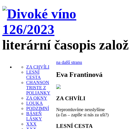
literární časopis zalo
na další stranu
ZA CHVÍLI
LESNÍ
Eva Frantinová
CESTA
CHANSON
TRISTE Z
POLIANKY
ZA CHVÍLI
ZA OKNY
LOUKA
PODZIMNÍ
Nepromluvíme neuslyšíme
BÁSEŇ
(a čas – zapíše si nás za uši?)
LÁSKY
XXX
LESNÍ CESTA