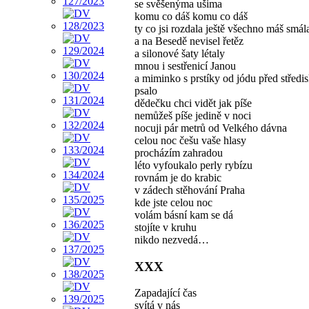
se svěšenýma ušima
komu co dáš komu co dáš
ty co jsi rozdala ještě všechno máš smála
a na Besedě nevisel řetěz
a silonové šaty létaly
mnou i sestřenicí Janou
a miminko s prstíky od jódu před středi
psalo
dědečku chci vidět jak píše
nemůžeš píše jedině v noci
nocuji pár metrů od Velkého dávna
celou noc češu vaše hlasy
procházím zahradou
léto vyfoukalo perly rybízu
rovnám je do krabic
v zádech stěhování Praha
kde jste celou noc
volám básní kam se dá
stojíte v kruhu
nikdo nezvedá…
XXX
Zapadající čas
svítá v nás