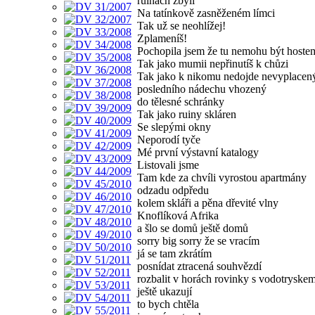
ruinách zbyli
Na tatínkově zasněženém límci
Tak už se neohlížej!
Zplameníš!
Pochopila jsem že tu nemohu být hoste
Tak jako mumii nepřinutíš k chůzi
Tak jako k nikomu nedojde nevyplacen
posledního nádechu vhozený
do tělesné schránky
Tak jako ruiny skláren
Se slepými okny
Neporodí tyče
Mé první výstavní katalogy
Listovali jsme
Tam kde za chvíli vyrostou apartmány
odzadu odpředu
kolem skláři a pěna dřevité vlny
Knoflíková Afrika
a šlo se domů ještě domů
sorry big sorry že se vracím
já se tam zkrátím
posnídat ztracená souhvězdí
rozbalit v horách rovinky s vodotryske
ještě ukazují
to bych chtěla