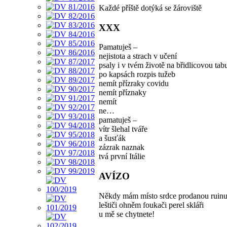
Každé příště dotýká se žároviště
XXX
Pamatuješ –
nejistota a strach v učení
psaly i v tvém životě na břidlicovou tab
po kapsách rozpis tužeb
nemít přízraky covidu
nemít příznaky
nemít
ne…
pamatuješ –
vítr šlehal tváře
a šusťák
zázrak naznak
tvá první Itálie
AVÍZO
Někdy mám místo srdce prodanou ruinu
leštiči ohněm foukači perel skláři
u mě se chytnete!