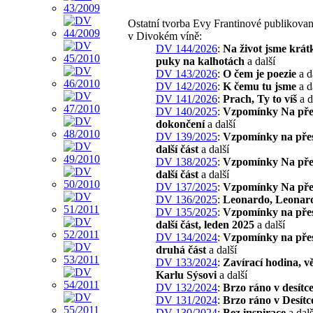
Ostatní tvorba Evy Frantinové publikova
v Divokém víně:
DV 144/2026
:
Na život jsme krát
puky na kalhotách
a další
DV 143/2026
:
O čem je poezie
a d
DV 142/2026
:
K čemu tu jsme
a d
DV 141/2026
:
Prach, Ty to víš
a d
DV 140/2025
:
Vzpomínky Na pře
dokončení
a další
DV 139/2025
:
Vzpomínky na pře
další část
a další
DV 138/2025
:
Vzpomínky Na př
další část
a další
DV 137/2025
:
Vzpomínky Na př
DV 136/2025
:
Leonardo, Leonar
DV 135/2025
:
Vzpomínky na pře
další část, leden 2025
a další
DV 134/2024
:
Vzpomínky na pře
druhá část
a další
DV 133/2024
:
Zavírací hodina, 
Karlu Sýsovi
a další
DV 132/2024
:
Brzo ráno v desítc
DV 131/2024
:
Brzo ráno v Desítc
DV 130/2024
:
Bez inspirace
a dalš