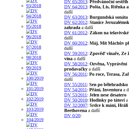
DV 65/2013
:
Předvánoční sestřih
DV 64/2013
:
Pošta, Lis, Rtěnka a
další
DV 63/2013
:
Burgundská sonáta
DV 62/2012
:
Stanice Jeruzaléms
zahrada
a další
DV 61/2012
:
Zákon na telavivské 
další
DV 60/2012
:
Máj, Mít Máchův pl
další
DV 59/2012
:
Zpověď vinaře, Ze ž
vína
a další
DV 58/2012
:
Ozvěna, Vyprávění
prodavačky
a další
DV 56/2011
:
Po roce, Terasa, Zař
další
DV 55/2011
:
Sen po bělehradsku
DV 54/2011
:
Přání, Inventura
a d
DV 53/2011
:
Jelen nese desatero
DV 50/2010
:
Hodinky po tátovi
a 
DV 32/2007
:
Srdce k mání, Hráli
Beethovena
a další
DV 0/20
: