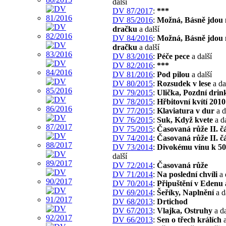
další
DV 87/2017
:
***
DV 85/2016
:
Možná, Básně jdou 
dračku
a další
DV 84/2016
:
Možná, Básně jdou 
dračku
a další
DV 83/2016
:
Péče pece
a další
DV 82/2016
:
***
DV 81/2016
:
Pod pilou
a další
DV 80/2015
:
Rozsudek v lese
a da
DV 79/2015
:
Ulička, Pozdní drin
DV 78/2015
:
Hřbitovní kvítí 2010
DV 77/2015
:
Klaviatura v dur
a d
DV 76/2015
:
Suk, Když kvete
a da
DV 75/2015
:
Časovaná růže II. č
DV 74/2014
:
Časovaná růže II. č
DV 73/2014
:
Divokému vínu k 50
další
DV 72/2014
:
Časovaná růže
DV 71/2014
:
Na poslední chvíli
a 
DV 70/2014
:
Připuštění v Edenu
DV 69/2014
:
Šeříky, Naplnění
a d
DV 68/2013
:
Drtichod
DV 67/2013
:
Vlajka, Ostruhy
a da
DV 66/2013
:
Sen o třech králích
a