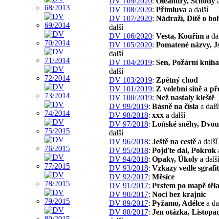
DV 109/2020
:
Oleandry, Schody
a
DV 108/2020
:
Přímluva
a další
DV 107/2020
:
Nádraží, Dítě o bo
další
DV 106/2020
:
Vesta, Kouřim
a da
DV 105/2020
:
Pomatené názvy, 
další
DV 104/2019
:
Sen, Požární kniha
další
DV 103/2019
:
Zpětný chod
DV 101/2019
:
Z volební síně a př
DV 100/2019
:
Než nastaly kleště
DV 99/2019
:
Básně na čísla
a dalš
DV 98/2018
:
xxx
a další
DV 97/2018
:
Loňské sněhy, Dvou
další
DV 96/2018
:
Ještě na cestě
a další
DV 95/2018
:
Pojďte dál, Pokrok
DV 94/2018
:
Opaky, Úkoly
a dalš
DV 93/2018
:
Vzkazy vedle sgrafit
DV 92/2017
:
Měsíce
DV 91/2017
:
Prstem po mapě těl
DV 90/2017
:
Noci bez krajnic
DV 89/2017
:
Pyžamo, Adélce
a da
DV 88/2017
:
Jen otázka, Listopa