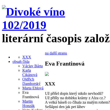
literární časopis zalo
na další stranu
XXX
obsah čísla
Eva Frantinová
Václav Bárta
Karla
Cikánová
Oldřich
XXX
Damborský
Marta Ehlová
Eva
Už přišel dopis který nikdo nevhodil?
Frantinová
Už přišly na dobírku krámy z Alza cz.?
Martin
A velká báseň co číhala za malým rohem?
Honzák
Sešlápni den jak pet láhev