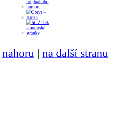
nahoru
|
na další stranu
Divoké víno 102/2019 vyšl
ISSN 1214-6099 /// samozv
104 00 Praha 10, Hájek 88,
redakce@divokevino.cz
//
///
příští číslo Divokého ví