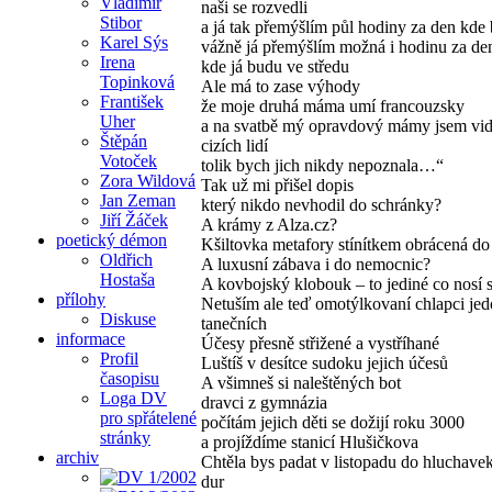
Vladimír
naši se rozvedli
Stibor
a já tak přemýšlím půl hodiny za den kde
Karel Sýs
vážně já přemýšlím možná i hodinu za de
Irena
kde já budu ve středu
Topinková
Ale má to zase výhody
František
že moje druhá máma umí francouzsky
Uher
a na svatbě mý opravdový mámy jsem vidě
Štěpán
cizích lidí
Votoček
tolik bych jich nikdy nepoznala…“
Zora Wildová
Tak už mi přišel dopis
Jan Zeman
který nikdo nevhodil do schránky?
Jiří Žáček
A krámy z Alza.cz?
poetický démon
Kšiltovka metafory stínítkem obrácená do 
Oldřich
A luxusní zábava i do nemocnic?
Hostaša
A kovbojský klobouk – to jediné co nosí
přílohy
Netuším ale teď omotýlkovaní chlapci je
Diskuse
tanečních
informace
Účesy přesně střižené a vystříhané
Profil
Luštíš v desítce sudoku jejich účesů
časopisu
A všimneš si naleštěných bot
Loga DV
dravci z gymnázia
pro spřátelené
počítám jejich děti se dožijí roku 3000
stránky
a projíždíme stanicí Hlušičkova
archiv
Chtěla bys padat v listopadu do hluchave
dur