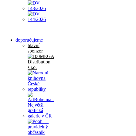
doporučujeme
hlavní
sponzor