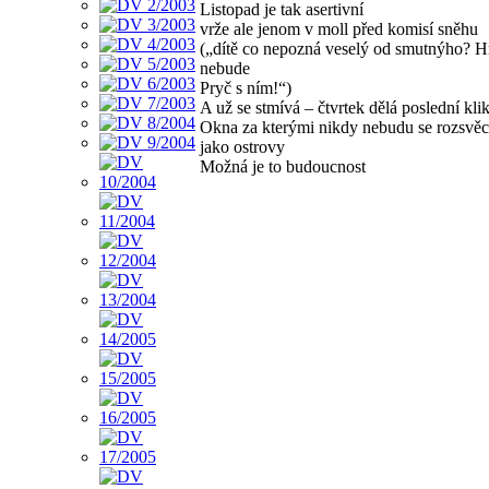
Listopad je tak asertivní
vrže ale jenom v moll před komisí sněhu
(„dítě co nepozná veselý od smutnýho? H
nebude
Pryč s ním!“)
A už se stmívá – čtvrtek dělá poslední kli
Okna za kterými nikdy nebudu se rozsvěc
jako ostrovy
Možná je to budoucnost