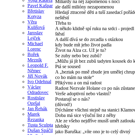
Vojta Kadera
Miliardy na něj zapomenou s nocí
Pavel Kašpar
ale další milióny nezapomenou
Břetislav
Hledají ztracené děti a tuší zasedací pořá
Kotyza
neštěstí
Věra
Třeba to
Kulišová
A někdo klidně spí ruku na srdci - projedl
Jaroslav
štěstí
Lejček
A další dívá se do zrcadla s otázkou
Michael
kdy bude mít jeho život padla
Lorenc
Život na Alza cz. Už je tu?
Bořek
Se zuby nebo bez zubů?
Mezník
„Můžu já jít bez zubů tadyten kousek do
Leopold F.
Ptá se soused
Němec
A „beztak po mně zbude jen umělej chrup
Jiří Novák
co ho mám na stole“
Ivo Odehnal
Přikývnu a on má radost
Václav
Radost Nezvale Holane co po nás zůstane
Odradovec
Verše adoptivní nebo vlastní?
Rostislav
Postarají se o nás?
Opršal
(důvod!)
Jan Řehák
Dýcháme všichni stejně na stanici Klamo
Marek
Doba má sice výuční list z něhy
Řezanka
Ale ze všeho nejdříve musíš umět zatlouk
Tusta Sculpta
hřebíky
Dušan Spáčil
jako Baruška: „víte ono je to celý divný