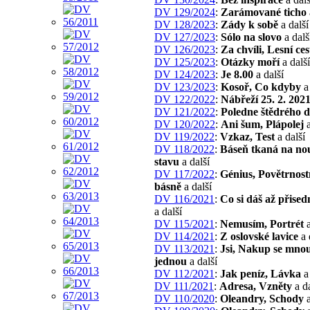
DV 129/2024
:
Zarámované ticho
DV 128/2023
:
Zády k sobě
a další
DV 127/2023
:
Sólo na slovo
a dalš
DV 126/2023
:
Za chvíli, Lesní ces
DV 125/2023
:
Otázky moří
a další
DV 124/2023
:
Je 8.00
a další
DV 123/2023
:
Kosoř, Co kdyby
a 
DV 122/2022
:
Nábřeží 25. 2. 202
DV 121/2022
:
Poledne štědrého 
DV 120/2022
:
Ani šum, Plápolej
a
DV 119/2022
:
Vzkaz, Test
a další
DV 118/2022
:
Báseň tkaná na n
stavu
a další
DV 117/2022
:
Génius, Povětrnos
básně
a další
DV 116/2021
:
Co si dáš až přised
a další
DV 115/2021
:
Nemusím, Portrét
a
DV 114/2021
:
Z oslovské lavice
a 
DV 113/2021
:
Jsi, Nakup se mnou
jednou
a další
DV 112/2021
:
Jak peníz, Lávka
a 
DV 111/2021
:
Adresa, Vzněty
a da
DV 110/2020
:
Oleandry, Schody
a