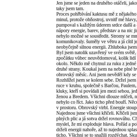
Jen jsme se jeden na druhého otáčeli, jako
taky jsem tam.
Proces pohřbívání kaktusu mě z nějakéh
minul, protože ohňostroj, uvnitř mé hlavy,
pumpoval s každým úderem srdce další a 
nápory energie, barev, představ a na nic j
nebylo možné se soustředit. Stromy se m
komunikovaly. šuměly ve větru a já cítil j
neobyčejně silnou energii. Zhluboka jsem
Byl jsem natolik uzavřený ve svém světě, 
zpočátku vůbec neuvědomoval, kolik lidí 
okolo. Někdo mě chytnul za ruku z jedné
druhé strany. Koukal jsem na nebe plné h
obrovský měsíc. Ani jsem nevěděl kdy se
Rozhlížel jsem se kolem sebe. Držel jsem 
ruce v kruhu, společně s Barčou, Paulem
kluky, kteří si povídali jen mezi sebou, je
ženou a Bredem. Všichni dlouze mlčeli, 
nebylo co říct. Jako ticho před bouří. Něc
v prostoru. Obrovský virbl. Energie stoup
Najednou jsme všichni křičeli. Křičeli jsm
plných plic a já sotva držel rovnováhu. Ch
myslel, že mi exploduje hlava. Pořád a p
drželi energii nahoře, až to najednou spla
ticho. Všichni se to snažili rozdýchat. Sk