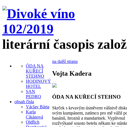
literární časopis zalo
na další stranu
ÓDA NA
KUŘECÍ
Vojta Kadera
STEHNO
HODINOVÝ
HOTEL
SAN
ÓDA NA KUŘECÍ STEHNO
PEDRO
obsah čísla
Václav Bárta
Skrček s krvavým úsměvem vášnivě disku
Karla
svým kumpánem, zatímco pro mě vážil po
Cikánová
banánů, hroznů a mandarinek. Vyplivnul
Oldřich
rozžvýkané sousto betelu někam ke stánk