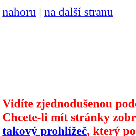
nahoru
|
na další stranu
Divoké víno 102/2019 vyšl
ISSN 1214-6099 /// samozv
104 00 Praha 10, Hájek 88,
redakce@divokevino.cz
//
///
příští číslo Divokého ví
Vidíte zjednodušenou pod
Chcete-li mít stránky zobr
takový prohlížeč
, který p