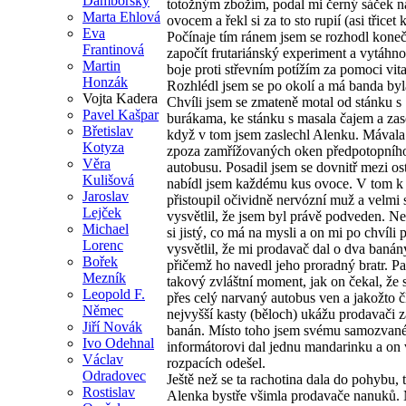
Damborský
totožným zbožím, podal mi černý sáček 
Marta Ehlová
ovocem a řekl si za to sto rupií (asi třicet 
Eva
Počínaje tím ránem jsem se rozhodl kone
Frantinová
započít frutariánský experiment a vytáhno
Martin
boje proti střevním potížím za pomoci vit
Honzák
Rozhlédl jsem se po okolí a má banda byl
Vojta Kadera
Chvíli jsem se zmateně motal od stánku s
Pavel Kašpar
burákama, ke stánku s masala čajem a zas
Břetislav
když v tom jsem zaslechl Alenku. Mával
Kotyza
zpoza zamřížovaných oken předpotopníh
Věra
autobusu. Posadil jsem se dovnitř mezi ost
Kulišová
nabídl jsem každému kus ovoce. V tom k
Jaroslav
přistoupil očividně nervózní muž a velmi 
Lejček
vysvětlil, že jsem byl právě podveden. N
Michael
si jistý, co má na mysli a on mi po chvíli
Lorenc
vysvětlil, že mi prodavač dal o dva baná
Bořek
přičemž ho navedl jeho proradný bratr. Pa
Mezník
takový zvláštní moment, jak on čekal, že 
Leopold F.
přes celý narvaný autobus ven a jakožto č
Němec
nejvyšší kasty (běloch) ukážu prodavači z
Jiří Novák
banán. Místo toho jsem svému samozva
Ivo Odehnal
informátorovi dal jednu mandarinku a on 
Václav
rozpacích odešel.
Odradovec
Ještě než se ta rachotina dala do pohybu, t
Rostislav
Alenka bystře všimla prodavače nanuků.