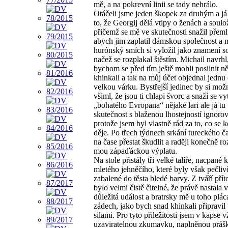
mě, a na pokrevní linii se tady nehrálo.
Otáčeli jsme jeden škopek za druhým a já
to, že Georgij dělá vtipy o ženách a soulož
přičemž se mě ve skutečnosti snažil přeml
abych jim zaplatil dámskou společnost a 
hurónský smích si vyložil jako znamení s
načež se rozplakal štěstím. Michail navrhl
bychom se před tím ještě mohli posilnit 
khinkali a tak na můj účet objednal jednu 
velkou várku. Bystřejší jedinec by si mo
všiml, že jsou ti chlapi švorc a snaží se vy
„bohatého Evropana“ nějaké lari ale já tu
skutečnost s blaženou lhostejností ignorov
protože jsem byl vlastně rád za to, co se
děje. Po třech týdnech srkání tureckého č
na čase přestat škudlit a raději konečně ro
mou zápaďáckou výplatu.
Na stole přistály tři velké talíře, nacpané 
mletého jehněčího, které byly však pečliv
zabalené do těsta bledé barvy. Z tváří př
bylo velmi čistě čitelné, že právě nastala 
důležitá událost a bratrsky mě u toho plác
zádech, jako bych snad khinkali připravil 
silami. Pro tyto příležitosti jsem v kapse v
uzaviratelnou zkumavku, naplněnou práš