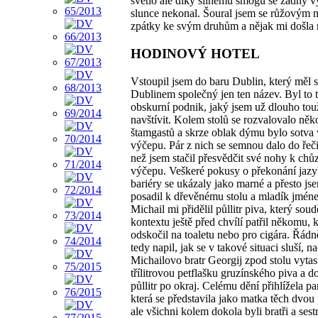
světlo ale díky silnému smogu se žádný 
slunce nekonal. Šoural jsem se růžovým 
zpátky ke svým druhům a nějak mi došla 
HODINOVÝ HOTEL
Vstoupil jsem do baru Dublin, který měl s
Dublinem společný jen ten název. Byl to 
obskurní podnik, jaký jsem už dlouho tou
navštívit. Kolem stolů se rozvalovalo něk
štamgastů a skrze oblak dýmu bylo sotva 
výčepu. Pár z nich se semnou dalo do řeči,
než jsem stačil přesvědčit své nohy k chůz
výčepu. Veškeré pokusy o překonání jaz
bariéry se ukázaly jako marné a přesto js
posadil k dřevěnému stolu a mladík jmén
Michail mi přidělil půllitr piva, který soud
kontextu ještě před chvílí patřil někomu, k
odskočil na toaletu nebo pro cigára. Řádn
tedy napil, jak se v takové situaci sluší, n
Michailovo bratr Georgij zpod stolu vytas
třílitrovou petflašku gruzínského piva a do
půllitr po okraj. Celému dění přihlížela p
která se představila jako matka těch dvou 
ale všichni kolem dokola byli bratři a sest