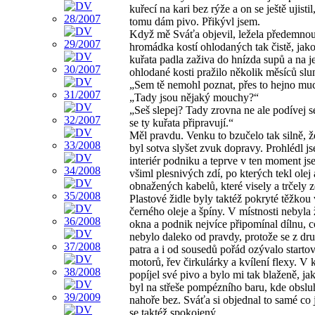
kuřecí na kari bez rýže a on se ještě ujistil,
tomu dám pivo. Přikývl jsem.
Když mě Sváťa objevil, ležela předemnou
hromádka kostí ohlodaných tak čistě, jak
kuřata padla zaživa do hnízda supů a na je
ohlodané kosti pražilo několik měsíců slu
„Sem tě nemohl poznat, přes to hejno mu
„Tady jsou nějaký mouchy?“
„Seš slepej? Tady zrovna ne ale podívej s
se ty kuřata připravují.“
Měl pravdu. Venku to bzučelo tak silně, ž
byl sotva slyšet zvuk dopravy. Prohlédl js
interiér podniku a teprve v ten moment js
všiml plesnivých zdí, po kterých tekl olej 
obnažených kabelů, které visely a trčely z
Plastové židle byly taktéž pokryté těžkou
černého oleje a špíny. V místnosti nebyla
okna a podnik nejvíce připomínal dílnu, 
nebylo daleko od pravdy, protože se z dr
patra a i od sousedů pořád ozývalo starto
motorů, řev čirkulárky a kvílení flexy. V 
popíjel své pivo a bylo mi tak blaženě, ja
byl na střeše pompézního baru, kde obslu
nahoře bez. Sváťa si objednal to samé co j
se taktéž spokojený.