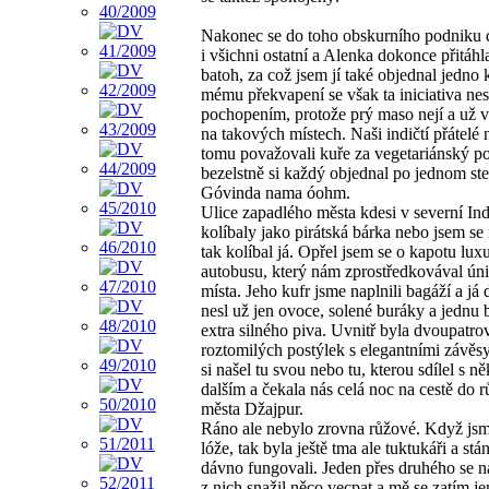
Nakonec se do toho obskurního podniku 
i všichni ostatní a Alenka dokonce přitáhl
batoh, za což jsem jí také objednal jedno 
mému překvapení se však ta iniciativa nes
pochopením, protože prý maso nejí a už 
na takových místech. Naši indičtí přátelé 
tomu považovali kuře za vegetariánský p
bezelstně si každý objednal po jednom st
Góvinda nama óohm.
Ulice zapadlého města kdesi v severní Ind
kolíbaly jako pirátská bárka nebo jsem s
tak kolíbal já. Opřel jsem se o kapotu lux
autobusu, který nám zprostředkovával úni
místa. Jeho kufr jsme naplnili bagáží a já 
nesl už jen ovoce, solené buráky a jednu 
extra silného piva. Uvnitř byla dvoupatro
roztomilých postýlek s elegantními závěs
si našel tu svou nebo tu, kterou sdílel s 
dalším a čekala nás celá noc na cestě do 
města Džajpur.
Ráno ale nebylo zrovna růžové. Když jsme
lóže, tak byla ještě tma ale tuktukáři a stá
dávno fungovali. Jeden přes druhého se 
z nich snažil něco vecpat a mě se zatím j