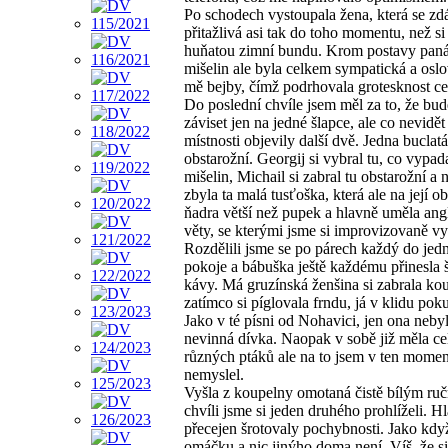
Po schodech vystoupala žena, která se zd
přitažlivá asi tak do toho momentu, než si
huňatou zimní bundu. Krom postavy pan
mišelin ale byla celkem sympatická a osl
mě bejby, čímž podrhovala grotesknost cel
Do poslední chvíle jsem měl za to, že bud
záviset jen na jedné šlapce, ale co nevidět
místnosti objevily další dvě. Jedna buclat
obstarožní. Georgij si vybral tu, co vypad
mišelin, Michail si zabral tu obstarožní a
zbyla ta malá tusťoška, která ale na její 
ňadra větší než pupek a hlavně uměla angl
věty, se kterými jsme si improvizovaně vys
Rozdělili jsme se po párech každý do jed
pokoje a bábuška ještě každému přinesla 
kávy. Má gruzínská ženšina si zabrala ko
zatímco si píglovala frndu, já v klidu pok
Jako v té písni od Nohavici, jen ona neby
nevinná dívka. Naopak v sobě již měla ce
různých ptáků ale na to jsem v ten moment
nemyslel.
Vyšla z koupelny omotaná čistě bílým ru
chvíli jsme si jeden druhého prohlíželi. H
přecejen šrotovaly pochybnosti. Jako když
omáčku a nic jinýho doma není. Víš, že s