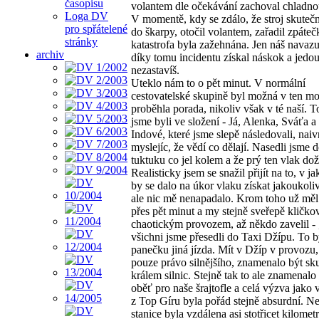
časopisu
volantem dle očekávání zachoval chladno
Loga DV
V momentě, kdy se zdálo, že stroj skuteč
pro spřátelené
do škarpy, otočil volantem, zařadil zpáteč
stránky
katastrofa byla zažehnána. Jen náš navazuj
archiv
díky tomu incidentu získal náskok a jedou
nezastavíš.
Uteklo nám to o pět minut. V normální
cestovatelské skupině byl možná v ten m
proběhla porada, nikoliv však v té naší. 
jsme byli ve složení - Já, Alenka, Sváťa a
Indové, které jsme slepě následovali, naiv
myslejíc, že vědí co dělají. Nasedli jsme 
tuktuku co jel kolem a že prý ten vlak do
Realisticky jsem se snažil přijít na to, v ja
by se dalo na úkor vlaku získat jakoukol
ale nic mě nenapadalo. Krom toho už mě
přes pět minut a my stejně sveřepě kličkov
chaotickým provozem, až někdo zavelil - 
všichni jsme přesedli do Taxi Džípu. To b
panečku jiná jízda. Mít v Džíp v provozu, 
pouze právo silnějšího, znamenalo být s
králem silnic. Stejně tak to ale znamenalo
oběť pro naše šrajtofle a celá výzva jako 
z Top Gíru byla pořád stejně absurdní. Ne
stanice byla vzdálena asi stotřicet kilometr