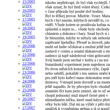
nikoho nepřekvapí, že byl vlak rychlejší.
však uznat, že byl finiš velmi těsný. Celk
v čase příjezdu byl pouhé dvě hodiny.
Byl to těžkej provar. Mizérie. Voser. Mara
bych i byl nasrán, kdybych neviděl to, co
viděl. Všude kolem se prodávala kuřata n
způsobů a nejen to... všude byly obchody
chlastem a dokonce i bary. Snad bych si i
že blouzním, kdyby to nebyly tak nehorá
zaplivané špeluňky. Přesně ta úroveň, jak
mohl od Indie očekávat a možná ještě hor
zastavil v centru a ostatní diskutovali o 
zatímco já tupě následoval vůni grilovaný
Svůj batoh jsem nechal v kufru a i na ten
frutariánský experiment jsem najednou z
Po dvou měsících konzumace rýže, čapát 
nebo sabdží, pokaždé s tou samou směsí k
pro měl bylo kuřecí maso dokonalou remi
domova. Vstoupil jsem dovnitř a na mom
ještě napadlo, že by přecejen bylo vhodně
ostatním říct kam jsem zmizel, ale to už s
chopil jednooký muž tmavě černé pleti v
ušmudlaném tričku, které snad kdysi pře
věky bylo bílé. Dal mi na výběr z pěti rů
omáček k vysněnému stehnu a já si poruči