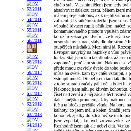
chtělo srát. Vlastním tělem jsem tedy byl
absolvovat dalekou cestu, během které m
málem přejel autobus, až k nejbližšímu s
zařízení. U vratkého stolečku jsem se snaž
výpalné (dvacet rupií) pětikilem, načež j
kontaminovaného prostoru vpuštěn zdarm
korozí rozežranými dveřmi, ze kterých se 
nesnesitelný smrad, stály dlouhé strnulé f
otupělých místňáků. Mezi nimi já. Rozes
Evropan navyklý na hajzlíky s vůní právě
louky. Stál jsem tam tak dlouho, až jsem 
zapomněl, proč tam stojím. Nakonec se v
přede mnou otevřely dveře do toho posle
místa na světě, kam bys chtěl vstoupit, a 
vstoupit musíš. Dřepěl jsem tam tak dlou
z toho smradu začaly pálit oči a bolet hlav
Nakonec jsem sáhl po křivém kohoutku, c
čísel nad zemí a z něj začala téct rezavá 
dále silnějším proudem, až byl nakonec 
fuč a ta břečka prýštila všude. Na boty, n
kalhoty, co jsem měl u kolen. Snažil jsem 
kohoutek zpátky do zdi a než se mi to pod
jsem vypadal, jako bych zrovna vylezl ze 
Rozhodně jsem tak ale nebyl cítit. Venku 