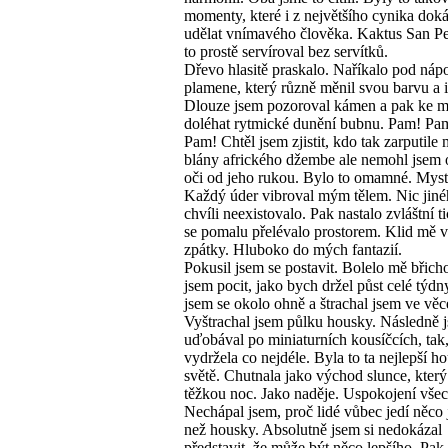
momenty, které i z největšího cynika dok
udělat vnímavého člověka. Kaktus San P
to prostě servíroval bez servítků.
Dřevo hlasitě praskalo. Naříkalo pod ná
plamene, který různě měnil svou barvu a i
Dlouze jsem pozoroval kámen a pak ke m
doléhat rytmické dunění bubnu. Pam! Pa
Pam! Chtěl jsem zjistit, kdo tak zarputile 
blány afrického džembe ale nemohl jsem 
oči od jeho rukou. Bylo to omamné. Myst
Každý úder vibroval mým tělem. Nic jiné
chvíli neexistovalo. Pak nastalo zvláštní ti
se pomalu přelévalo prostorem. Klid mě v
zpátky. Hluboko do mých fantazií.
Pokusil jsem se postavit. Bolelo mě břich
jsem pocit, jako bych držel půst celé týdny
jsem se okolo ohně a štrachal jsem ve věc
Vyštrachal jsem půlku housky. Následně j
uďobával po miniaturních kousíčcích, tak
vydržela co nejdéle. Byla to ta nejlepší h
světě. Chutnala jako východ slunce, kter
těžkou noc. Jako naděje. Uspokojení vše
Nechápal jsem, proč lidé vůbec jedí něco 
než housky. Absolutně jsem si nedokázal
představit, že může být něco lepšího. Pak