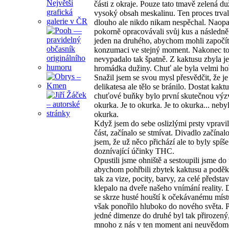
části z okraje. Pouze tato tmavě zelená d
vysoký obsah meskalinu. Ten proces trval
dlouho ale nikdo nikam nespěchal. Naopa
pokorně opracovávali svůj kus a následně
jeden na druhého, abychom mohli započít
konzumaci ve stejný moment. Nakonec t
nevypadalo tak špatně. Z kaktusu zbyla j
hromádka dužiny. Chuť ale byla velmi ho
Snažil jsem se svou mysl přesvědčit, že je
delikatesa ale tělo se bránilo. Dostat kaktu
chuťové buňky bylo první skutečnou výzv
okurka. Je to okurka. Je to okurka... nebyl
okurka.
Když jsem do sebe oslizlými prsty vpravil
část, začínalo se stmívat. Divadlo začínal
jsem, že už něco přichází ale to byly spíše
doznívající účinky THC.
Opustili jsme ohniště a sestoupili jsme do 
abychom pohřbili zbytek kaktusu a podě
tak za vize, pocity, barvy, za celé představ
klepalo na dveře našeho vnímání reality. 
se skrze husté houští k očekávanému místu
však ponořilo hluboko do nového světa. 
jedné dimenze do druhé byl tak přirozený,
mnoho z nás v ten moment ani neuvědom