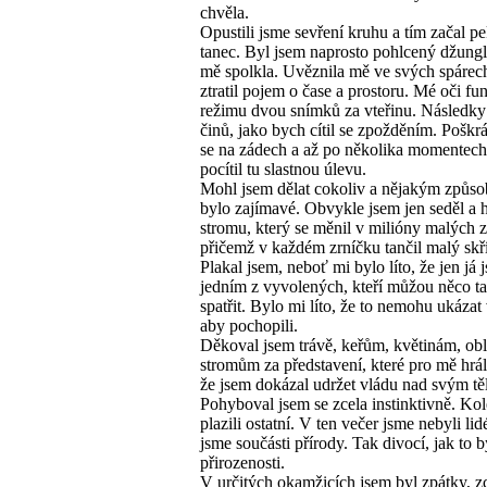
chvěla.
Opustili jsme sevření kruhu a tím začal p
tanec. Byl jsem naprosto pohlcený džunglí
mě spolkla. Uvěznila mě ve svých spárech
ztratil pojem o čase a prostoru. Mé oči fu
režimu dvou snímků za vteřinu. Následky
činů, jako bych cítil se zpožděním. Poškr
se na zádech a až po několika momentech
pocítil tu slastnou úlevu.
Mohl jsem dělat cokoliv a nějakým způs
bylo zajímavé. Obvykle jsem jen seděl a 
stromu, který se měnil v milióny malých z
přičemž v každém zrníčku tančil malý skří
Plakal jsem, neboť mi bylo líto, že jen já 
jedním z vyvolených, kteří můžou něco t
spatřit. Bylo mi líto, že to nemohu ukázat
aby pochopili.
Děkoval jsem trávě, keřům, květinám, obl
stromům za představení, které pro mě hrál
že jsem dokázal udržet vládu nad svým tě
Pohyboval jsem se zcela instinktivně. Ko
plazili ostatní. V ten večer jsme nebyli lid
jsme součásti přírody. Tak divocí, jak to b
přirozenosti.
V určitých okamžicích jsem byl zpátky, zc