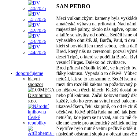
SAN PEDRO
Mezi vulkanickými kameny byla vysklád
amatérská výbava na grilování. Nad námi 
majestátné palmy, okolo nás agáve, opunc
a talíře se zbytky od oběda. Seděli jsme o
vyhaslého ohniště. Já, Barča, Paul, ti dva 
kteří si povídali jen mezi sebou, jedna dal
Bred, který nás na ceremonii pozval vým
deset Tripů, o které se podělila Barča. Byl
vesnicí Firgas. Daleko od civilizace.
Bred přinesl několik kýblů, ve kterých by
doporučujeme
fláky kaktusu. Vypadalo to děsivě. Vůbec
hlavní
netušil, jak se to konzumuje. Seděl jsem 
sponzor
mezi tím rozdělil kaktus na požadovaný p
po nějakých třech kilech. Každý dostal pro
nebo půl kaktusu. Začal kolovat tlustý džo
každý, kdo ho zrovna svíral mezi palcem 
ukazováčkem, řekl skupině, co od té zkuš
očekává. Když přišla řada na mě, tak jsem
netuším, kde jsem se tu vzal, ani co mě če
dle mé teorie pro autentický zážitek nejlep
Nejdříve bylo nutné velmi pečlivě oddělit 
následně odstranit slupku a ořezat tmavě 