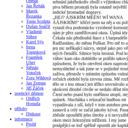
Opršal
sehnání jakéhokoliv zboží s výjimkou ch
Jan Řehák
piva během prostojů byla ostatně největší
Marek
indické hromadné dopravy.
Řezanka
„HEJ? ÁJSKRÍM MÉÉN! WÍ WANA
Tusta Sculpta
ÁÁJSKRÍM!“ křičel jsem na něj a on po
Dušan Spáčil
vytasil dva podomácku vyrobené kornout
Vladimír
nám je přez zamřížovaná okna. Úplná idy
Stibor
Čekala nás předlouhá štace z Utarpradéše
Karel Sýs
Radžastánu, do města Puškar. Pro mě to a
Irena
jen nic neříkající názvy, stejně jako pro vě
Topinková
mých čtenářů. Silnice byla hrozná. Pod ko
František
vůbec kam oko dohlédlo se prášilo tako
Uher
způsobem, že bylo otevření oken naprost
Štěpán
nemyslitelné a tak jsme se v pojízdné tro
Votoček
zaživa, přestože v místním způsobu vním
Zora Wildová
ročních období byla zrovna zima. Mé roz
Jan Zeman
tělo se s tou situací jen těžko srovnávalo a
Jiří Žáček
ukrácení dlouhé chvíle se nedalo dělat tém
poetický démon
Čtení nebo psaní bylo směšnou utopií, ste
Oldřich
spánek. Sluchátka s relaxační hudbou mi
Hostaša
vypadávala z uší, když v tom autobus pr
přílohy
zastavil a celý se začal jakoby kývat. Pasa
Diskuse
zběsile opouštěli jeho útroby a ti nevyzáble
informace
oken mezi železnými mřížemi. I my jsme
Profil
potápějící-se loď spěšně opustili ale kapit