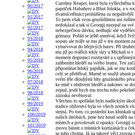
Caroliny Reaper, která byla vyšlechtěna 
papriček Habaňero a Bhut Jolokia, a v ro
dvatisícetřináct prohlášena za nejpálivější 
To jsem však svou gruzínštinou ani ruštino
nedokázal a tak si Georgij nasypal na své
nebezpečnou dávku, nedbajíc mé vyděše
grimasy. Pořád se ještě usmíval, když žvý
sousto ale tváře se mu již v ten moment z
vybarvovat do hřejivých barev. Při druhé
mu již po tvářích tekly slzy a Michail si v 
moment degustaci rozmyslel a s upřímný
zalíbením hleděl na svého bratra. Ten zač
připomínat lidský papiňák, jak se mu kouři
celý se přehříval. Marně se snažil uhasit 
svém těle dlouhými hlty gruzínského piva
ke mně s obdivem hleděl a nakonec se d
zeptal, jestli bych mu trochu toho pekeln
zázraku nevěnoval.
Všechno to spořádat bylo nadlickým úkol
tradice obžerství byla ve všech zemích v
stejná. Po tom, co poslední kus khinkali s
našich útrobách, jsme bez hnutí seděli na
místech a povolovali si opasky. Georgij z
znovu básnit o místních kurtizánách a čekal
se toho chytnu. Já na takové věci zrovna 