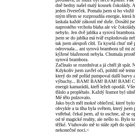
dně bedny našel malý kousek čokolády. A
jeden čtvereček. Pomalu jsem si ho vložil 
mým tělem se rozproudila energie, která h
laskala každé zákoutí mé duše. Dosáhl js
naprostého vrcholu blaha ale víc čokolád
nebylo. Jen dvě jablka a syrová brambora
jsem se do jablka má tvář explodovala ne
tak jsem alespoň cítil. Ta kyselá chuť mě
odrovnala... ani syrová brambora už mi z
kýžené blaženosti nebyla. Chutnala prostě
syrová brambora.
Začínalo se rozednívat a já chtěl jít spát. 
Kdykoliv jsem zavřel oči, pohltil mě temn
který do mě pořád pumpoval další barvy 
výbuchy... BAM! BAM! BAM! BAM! Cít
energii kamarádů, kteří leželi opodál. Vš
třáslo a proplétalo. Každý šramot byl silně
Mé tělo pulzovalo.
Jako bych měl mokré oblečení, které bylo 
obvykle a ta tíha byla světem, který jsem 
vstřebal. čekal jsem, až to uschne, až se 
od té magické reality, ale nešlo to. Bylo 
těžké. Vtahovalo mě to stále zpět do spár
nekonečné noci.<