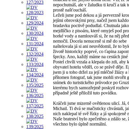
nepochutnáš, ale v žaludku ti kručí a tak 
prostě našťoucháš.
Leželi jsme pod dekou a já perverzně krou
jejími obrovskými prsy, načež jsem každ
bradavku poctivě podudlal. Chutnala jako
mejdlíčko z pisoáru, které omyješ pod p
horké vody a namlouváš si, že na něj pře
nemočil. Docela nenuceně si mě do sebe
naštelovala já si ani neuvědomil, že to b
životě historicky poprvé, co ťapina zapo
šprcky. Ano, každý máme na cestách jiné
Postel chvíli vrzala a klepala do zdi, aby
obyvatel hotelu věděl, co se právě děje. 
jsem ji u toho držel za její mléčné žlázy 
přítomen fotograf, tak jsme mohli stvořit 
snímek do turistického průvodce po Gruzi
kterému bych samozřejmě poskytl rozhov
případně ještě přiložil tuto povídku.
Kráčeli jsme mizerně ovětlenou ulicí. Já, 
Michail. Ti dvá se mačisticky chvástali, j
nich naklepal té svě řízky a já spokojeně 
Naše bratrství bylo zpečetěno a zdálo se, 
všechno bylo úplně normální.