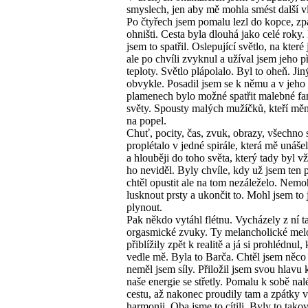
smyslech, jen aby mě mohla smést další v
Po čtyřech jsem pomalu lezl do kopce, zp
ohništi. Cesta byla dlouhá jako celé roky
jsem to spatřil. Oslepující světlo, na které 
ale po chvíli zvyknul a užíval jsem jeho p
teploty. Světlo plápolalo. Byl to oheň. Jin
obvykle. Posadil jsem se k němu a v jeho
plamenech bylo možné spatřit malebné fa
světy. Spousty malých mužíčků, kteří měn
na popel.
Chuť, pocity, čas, zvuk, obrazy, všechno 
proplétalo v jedné spirále, která mě unáše
a hlouběji do toho světa, který tady byl vž
ho neviděl. Byly chvíle, kdy už jsem ten 
chtěl opustit ale na tom nezáleželo. Nemo
lusknout prsty a ukončit to. Mohl jsem to 
plynout.
Pak někdo vytáhl flétnu. Vycházely z ní t
orgasmické zvuky. Ty melancholické mel
přiblížily zpět k realitě a já si prohlédnul,
vedle mě. Byla to Barča. Chtěl jsem něco ř
neměl jsem síly. Přiložil jsem svou hlavu k
naše energie se střetly. Pomalu k sobě nal
cestu, až nakonec proudily tam a zpátky v
harmonii. Oba jsme to cítili. Byly to tako