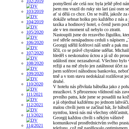
pomyšlení ale celá noc byla ještě před nám
jsem mu vrazil do ruky sto lari (asi osm se
ať si dělá co chce. On se tvářil, jakože za
dokáže sehnat holku pro každého z nás a 
taxíka a hodinový hotel, o čemž jsem po
ale v ten moment už nebylo co ztratit.
Nastoupili jsme do rezavého žigulíku, kte
své střeše nenápadnou ceduli s nápisem 
Georgij sdělil šoférovi náš směr a pak mu 
líčil, co se právě chystáme udělat. Michai
hleděl s neskonalou úctou a já už do pro
událostí moc nezasahoval. Všechno bylo v
režiji a na mě zbylo jen zatáhnout účet za
jsem soférovi náhodnou bankovku, neboť 
tmě a v tom stavu nedokázal rozlišovat j
druhé.
V hotelu nás přivítala bábuška jako z po
mrazíkovi. S přirozenou vlídností nás zav
prvního patra, kde jsme se posadili na ko
a já objednal každému po jednom lahváči
malou chvíli jsem se začínal bát, že bábuš
nymfou, která nás má všechny obšťastnit,
Georgij každou chvíli s někým vášnivě
komunikoval prostřednictvím svého prast
telefonu, což mě naplňovalo optimismem.