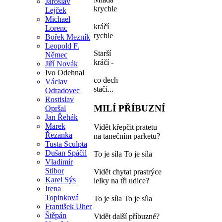
Jaroslav
krychle
Lejček
Michael
kráčí
Lorenc
rychle
Bořek Mezník
Leopold F.
Starší
Němec
kráčí -
Jiří Novák
Ivo Odehnal
co dech
Václav
stačí...
Odradovec
Rostislav
MILÍ PŘÍBUZNÍ
Opršal
Jan Řehák
Marek
Vidět křepčit pratetu
Řezanka
na tanečním parketu?
Tusta Sculpta
Dušan Spáčil
To je síla To je síla
Vladimír
Stibor
Vidět chytat prastrýce
Karel Sýs
lelky na tři udice?
Irena
Topinková
To je síla To je síla
František Uher
Štěpán
Vidět další příbuzné?