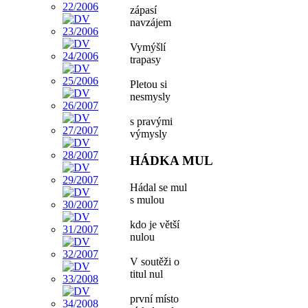
zápasí
navzájem
Vymýšlí
trapasy
Pletou si
nesmysly
s pravými
výmysly
HÁDKA MUL
Hádal se mul
s mulou
kdo je větší
nulou
V soutěži o
titul nul
první místo