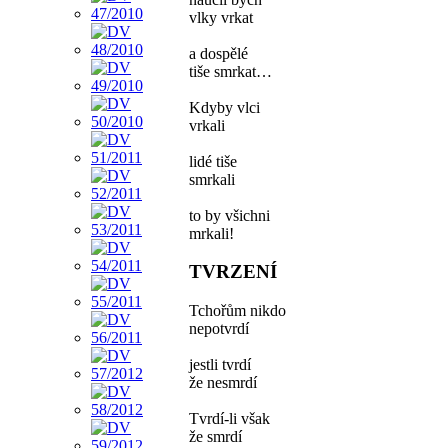
vlky vrkat
a dospělé
tiše smrkat…
Kdyby vlci
vrkali
lidé tiše
smrkali
to by všichni
mrkali!
TVRZENÍ
Tchořům nikdo
nepotvrdí
jestli tvrdí
že nesmrdí
Tvrdí-li však
že smrdí