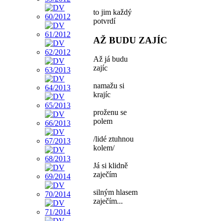
to jim každý
potvrdí
AŽ BUDU ZAJÍC
Až já budu
zajíc
namažu si
krajíc
proženu se
polem
/lidé ztuhnou
kolem/
Já si klidně
zaječím
silným hlasem
zaječím...