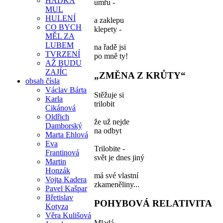
HÁDKA
umřu -
MUL
HULENÍ
a zaklepu
CO BYCH
klepety -
MĚL ZA
LUBEM
na řadě jsi
TVRZENÍ
po mně ty!
AŽ BUDU
ZAJÍC
„ZMĚNA Z KRŮTY“
obsah čísla
Václav Bárta
Stěžuje si
Karla
trilobit
Cikánová
Oldřich
že už nejde
Damborský
na odbyt
Marta Ehlová
Eva
Trilobite -
Frantinová
svět je dnes jiný
Martin
Honzák
má své vlastní
Vojta Kadera
zkameněliny...
Pavel Kašpar
Břetislav
POHYBOVÁ RELATIVITA
Kotyza
Věra Kulišová
Mladá