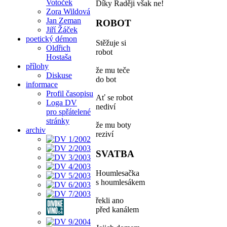
Votoček
Díky Raději však ne!
Zora Wildová
Jan Zeman
ROBOT
Jiří Žáček
poetický démon
Stěžuje si
Oldřich
robot
Hostaša
přílohy
že mu teče
Diskuse
do bot
informace
Profil časopisu
Ať se robot
Loga DV
nediví
pro spřátelené
stránky
že mu boty
archiv
reziví
SVATBA
Houmlesačka
s houmlesákem
řekli ano
před kanálem