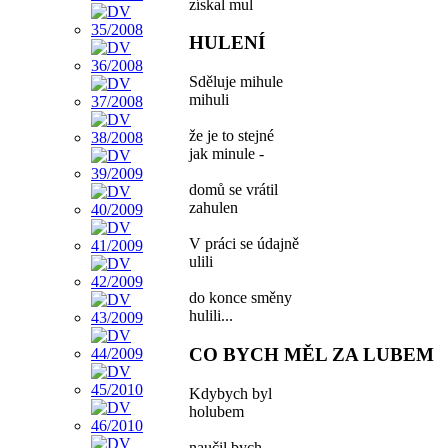
získal mul
HULENÍ
Sděluje mihule
mihuli
že je to stejné
jak minule -
domů se vrátil
zahulen
V práci se údajně
ulili
do konce směny
hulili...
CO BYCH MĚL ZA LUBEM
Kdybych byl
holubem
naučil bych