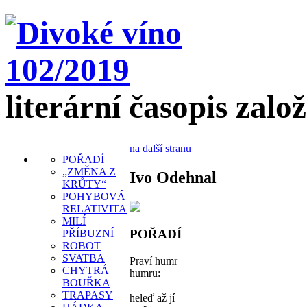
literární časopis zalo
na další stranu
POŘADÍ
„ZMĚNA Z
Ivo Odehnal
KRŮTY“
POHYBOVÁ
RELATIVITA
MILÍ
POŘADÍ
PŘÍBUZNÍ
ROBOT
SVATBA
Praví humr
CHYTRÁ
humru:
BOUŘKA
TRAPASY
heleď až jí