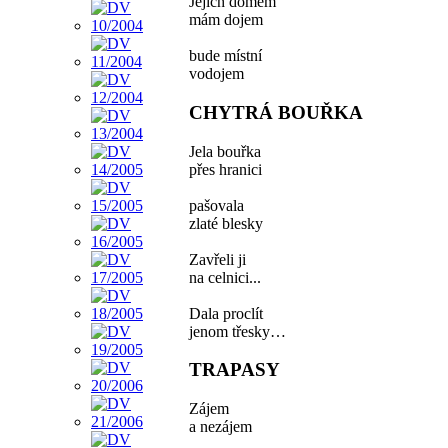
Jejich domem
mám dojem
bude místní
vodojem
CHYTRÁ BOUŘKA
Jela bouřka
přes hranici
pašovala
zlaté blesky
Zavřeli ji
na celnici...
Dala proclít
jenom třesky…
TRAPASY
Zájem
a nezájem