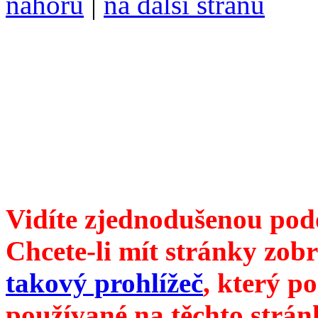
nahoru
|
na další stranu
Divoké víno 102/2019 vyšl
ISSN 1214-6099 /// samozv
104 00 Praha 10, Hájek 88,
redakce@divokevino.cz
//
///
příští číslo Divokého ví
Vidíte zjednodušenou pod
Chcete-li mít stránky zobr
takový prohlížeč
, který p
používané na těchto strán