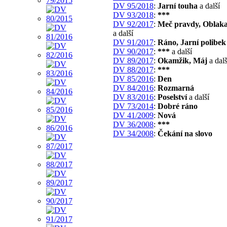
DV 95/2018
:
Jarní touha
a další
DV 93/2018
:
***
DV 92/2017
:
Meč pravdy, Oblaka
a další
DV 91/2017
:
Ráno, Jarní polibek
DV 90/2017
:
***
a další
DV 89/2017
:
Okamžik, Máj
a dalš
DV 88/2017
:
***
DV 85/2016
:
Den
DV 84/2016
:
Rozmarná
DV 83/2016
:
Poselství
a další
DV 73/2014
:
Dobré ráno
DV 41/2009
:
Nová
DV 36/2008
:
***
DV 34/2008
:
Čekání na slovo