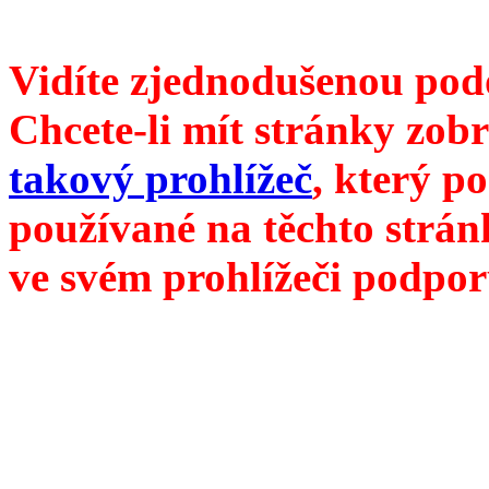
///
příští číslo Divokého ví
Vidíte zjednodušenou pod
Chcete-li mít stránky zobr
takový prohlížeč
, který p
používané na těchto strán
ve svém prohlížeči podpor