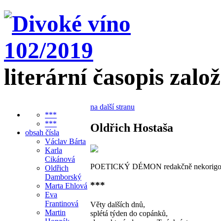
literární časopis zalo
na další stranu
***
***
Oldřich Hostaša
obsah čísla
Václav Bárta
Karla
Cikánová
POETICKÝ DÉMON redakčně nekorigo
Oldřich
Damborský
***
Marta Ehlová
Eva
Frantinová
Věty dalších dnů,
Martin
splétá týden do copánků,