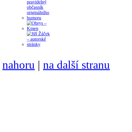
nahoru
|
na další stranu
Divoké víno 102/2019 vyšl
ISSN 1214-6099 /// samozv
104 00 Praha 10, Hájek 88,
redakce@divokevino.cz
//