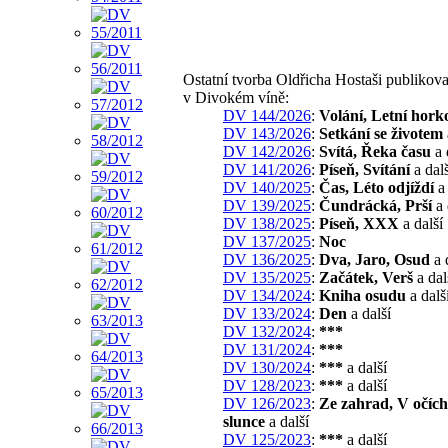
Ostatní tvorba Oldřicha Hostaši publikov
v Divokém víně:
DV 144/2026
:
Volání, Letní hork
DV 143/2026
:
Setkání se životem
DV 142/2026
:
Svítá, Řeka času
a 
DV 141/2026
:
Píseň, Svítání
a dalš
DV 140/2025
:
Čas, Léto odjíždí
a 
DV 139/2025
:
Čundrácká, Prší
a 
DV 138/2025
:
Píseň, XXX
a další
DV 137/2025
:
Noc
DV 136/2025
:
Dva, Jaro, Osud
a 
DV 135/2025
:
Začátek, Verš
a dal
DV 134/2024
:
Kniha osudu
a dalš
DV 133/2024
:
Den
a další
DV 132/2024
:
***
DV 131/2024
:
***
DV 130/2024
:
***
a další
DV 128/2023
:
***
a další
DV 126/2023
:
Ze zahrad, V očíc
slunce
a další
DV 125/2023
:
***
a další