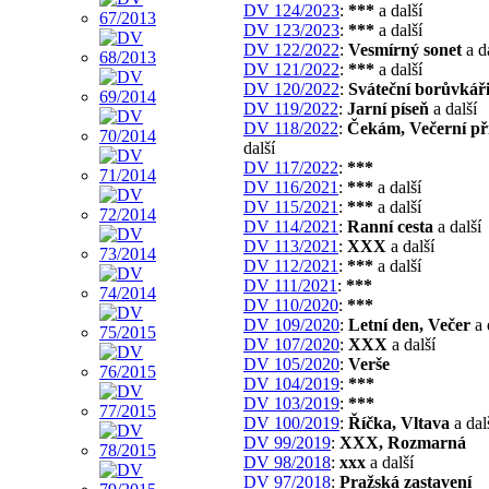
DV 124/2023
:
***
a další
DV 123/2023
:
***
a další
DV 122/2022
:
Vesmírný sonet
a d
DV 121/2022
:
***
a další
DV 120/2022
:
Sváteční borůvkář
DV 119/2022
:
Jarní píseň
a další
DV 118/2022
:
Čekám, Večerní př
další
DV 117/2022
:
***
DV 116/2021
:
***
a další
DV 115/2021
:
***
a další
DV 114/2021
:
Ranní cesta
a další
DV 113/2021
:
XXX
a další
DV 112/2021
:
***
a další
DV 111/2021
:
***
DV 110/2020
:
***
DV 109/2020
:
Letní den, Večer
a 
DV 107/2020
:
XXX
a další
DV 105/2020
:
Verše
DV 104/2019
:
***
DV 103/2019
:
***
DV 100/2019
:
Říčka, Vltava
a dal
DV 99/2019
:
XXX, Rozmarná
DV 98/2018
:
xxx
a další
DV 97/2018
:
Pražská zastavení