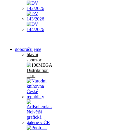
doporučujeme
hlavní
sponzor