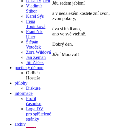
Dušan Spáčil
Jdu sadem jabloní
Vladimír
Stibor
a v nedalekém kostele zní zvon,
Karel Sýs
zvon pokory,
Irena
Topinková
dva si řekli ano,
František
ano ve své vteřině.
Uher
Štěpán
Dobrý den,
Votoček
Zora Wildová
Jižní Moravo!!
Jan Zeman
Jiří Žáček
poetický démon
Oldřich
Hostaša
přílohy
Diskuse
informace
Profil
časopisu
Loga DV
pro spřátelené
stránky
archiv