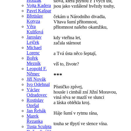
Honzák
slova, která plynou z Tvých úst,
Vojta Kadera
jsou jako vzdálené hvězdy touhy,
Pavel Kašpar
Břetislav
čekám u Národního divadla,
Kotyza
Vltava šumí přítomnost,
Věra
přítomnost našeho okamžiku,
Kulišová
Jaroslav
kdy vteřina let,
Lejček
začala stárnout
Michael
Lorenc
a Tvá ústa něco šeptají,
Bořek
Mezník
víš to, živote?
Leopold F.
Němec
***
Jiří Novák
Ivo Odehnal
Písničko zpívej,
Václav
housle i cimbál zní Jižní Moravou,
Odradovec
viná réva se mazlí ve slunci
Rostislav
a láska oblékla kroj.
Opršal
Jan Řehák
Háje šumí v rytmu rána,
Marek
Řezanka
touha se třpytí ve slence vína.
Tusta Sculpta