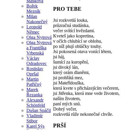
Mašková
Bořek
PRO TEBE
Mezník
Milan
Jsi rozkvetlá louka,
Nakonečný
průzračná studánka,
Leopold
večer svítící hvězdami.
Němec
Kveteš jako kopretina,
Olga Nytrová
v očích chlubící se oblohu,
Olga Nytrová
po níž plují obláčky touhy.
a Františka
Jsi pokosená otava vonící létem,
Vrbenská
jsi háj,
Václav
šumící za kuropění,
Odradovec
jsi divoký lán,
Rostislav
který orám dlaněmi,
Opršal
jsi prohřátá mez,
Martin
jsi Mateřídouška,
Patřičný
která kvete s přicházejícím večerem,
Marek
jsi Jitřenka, která mne vede životem,
Řezanka
naším životem,
Alexandr
paní mých snů.
Schönfeld
Dobrý večer,
Dušan Spáčil
rozkvetlá růže nekonečné chvíle.
Vladimír
Stibor
PRŠÍ
Karel Sýs