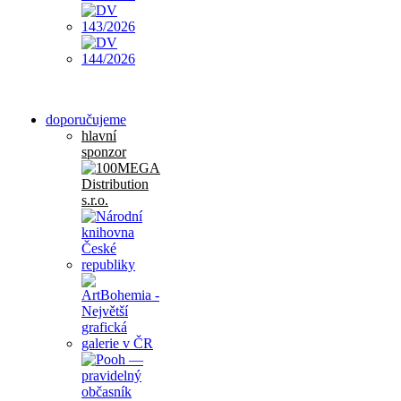
doporučujeme
hlavní
sponzor