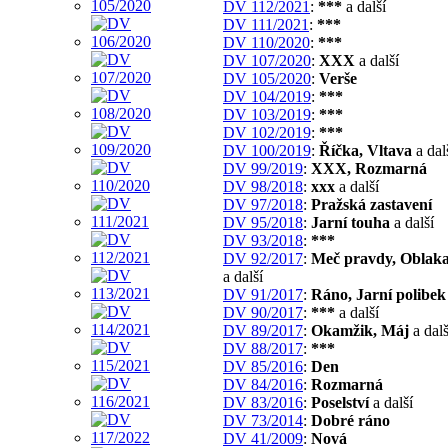
DV 112/2021
:
***
a další
DV 111/2021
:
***
DV 110/2020
:
***
DV 107/2020
:
XXX
a další
DV 105/2020
:
Verše
DV 104/2019
:
***
DV 103/2019
:
***
DV 102/2019
:
***
DV 100/2019
:
Říčka, Vltava
a dal
DV 99/2019
:
XXX, Rozmarná
DV 98/2018
:
xxx
a další
DV 97/2018
:
Pražská zastavení
DV 95/2018
:
Jarní touha
a další
DV 93/2018
:
***
DV 92/2017
:
Meč pravdy, Oblaka
a další
DV 91/2017
:
Ráno, Jarní polibek
DV 90/2017
:
***
a další
DV 89/2017
:
Okamžik, Máj
a dalš
DV 88/2017
:
***
DV 85/2016
:
Den
DV 84/2016
:
Rozmarná
DV 83/2016
:
Poselství
a další
DV 73/2014
:
Dobré ráno
DV 41/2009
:
Nová