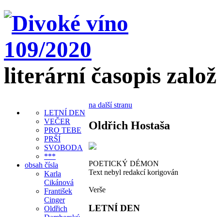
literární časopis zalo
na další stranu
LETNÍ DEN
VEČER
Oldřich Hostaša
PRO TEBE
PRŠÍ
SVOBODA
***
POETICKÝ DÉMON
obsah čísla
Text nebyl redakcí korigován
Karla
Cikánová
Verše
František
Cinger
LETNÍ DEN
Oldřich