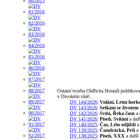
Ostatní tvorba Oldřicha Hostaši publikov
v Divokém víně:
DV 144/2026
:
Volání, Letní hork
DV 143/2026
:
Setkání se životem
DV 142/2026
:
Svítá, Řeka času
a 
DV 141/2026
:
Píseň, Svítání
a dalš
DV 140/2025
:
Čas, Léto odjíždí
a 
DV 139/2025
:
Čundrácká, Prší
a 
DV 138/2025
:
Píseň, XXX
a další