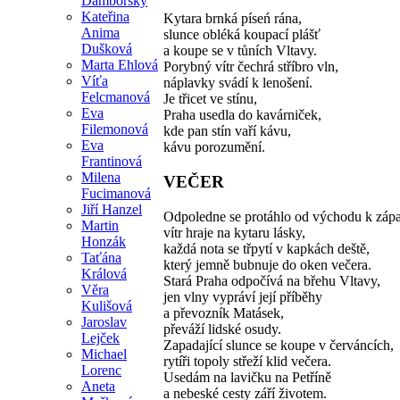
Damborský
Kateřina
Kytara brnká píseń rána,
Anima
slunce obléká koupací plášť
Dušková
a koupe se v tůních Vltavy.
Marta Ehlová
Porybný vítr čechrá stříbro vln,
Víťa
náplavky svádí k lenošení.
Felcmanová
Je třicet ve stínu,
Eva
Praha usedla do kavárniček,
Filemonová
kde pan stín vaří kávu,
Eva
kávu porozumění.
Frantinová
Milena
VEČER
Fucimanová
Jiří Hanzel
Odpoledne se protáhlo od východu k záp
Martin
vítr hraje na kytaru lásky,
Honzák
každá nota se třpytí v kapkách deště,
Taťána
který jemně bubnuje do oken večera.
Králová
Stará Praha odpočívá na břehu Vltavy,
Věra
jen vlny vypráví její příběhy
Kulišová
a převozník Matásek,
Jaroslav
převáží lidské osudy.
Lejček
Zapadající slunce se koupe v červáncích,
Michael
rytíři topoly střeží klid večera.
Lorenc
Usedám na lavičku na Petříně
Aneta
a nebeské cesty září životem.