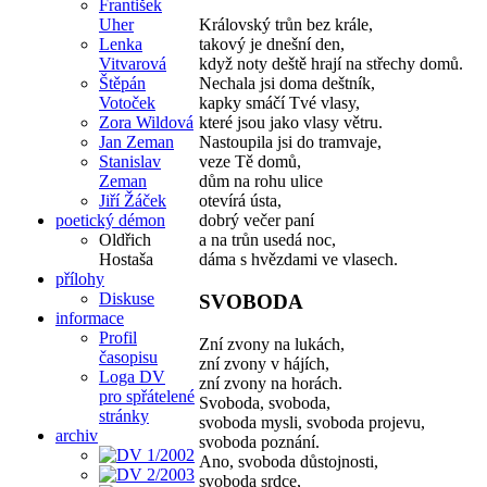
František
Uher
Královský trůn bez krále,
Lenka
takový je dnešní den,
Vitvarová
když noty deště hrají na střechy domů.
Štěpán
Nechala jsi doma deštník,
Votoček
kapky smáčí Tvé vlasy,
Zora Wildová
které jsou jako vlasy větru.
Jan Zeman
Nastoupila jsi do tramvaje,
Stanislav
veze Tě domů,
Zeman
dům na rohu ulice
Jiří Žáček
otevírá ústa,
poetický démon
dobrý večer paní
Oldřich
a na trůn usedá noc,
Hostaša
dáma s hvězdami ve vlasech.
přílohy
Diskuse
SVOBODA
informace
Profil
Zní zvony na lukách,
časopisu
zní zvony v hájích,
Loga DV
zní zvony na horách.
pro spřátelené
Svoboda, svoboda,
stránky
svoboda mysli, svoboda projevu,
archiv
svoboda poznání.
Ano, svoboda důstojnosti,
svoboda srdce,