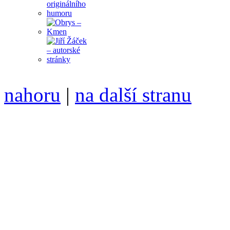
nahoru
|
na další stranu
Divoké víno 109/2020 vyšl
6099 /// samozvaný šéfreda
104 00 Praha 10, Hájek 88,
redakce@divokevino.cz
//
///
příští číslo Divokého v