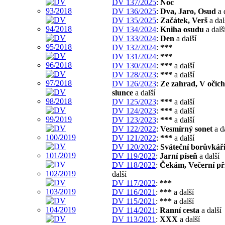
DV 137/2025
:
Noc
DV 136/2025
:
Dva, Jaro, Osud
a 
DV 135/2025
:
Začátek, Verš
a dal
DV 134/2024
:
Kniha osudu
a dalš
DV 133/2024
:
Den
a další
DV 132/2024
:
***
DV 131/2024
:
***
DV 130/2024
:
***
a další
DV 128/2023
:
***
a další
DV 126/2023
:
Ze zahrad, V očíc
slunce
a další
DV 125/2023
:
***
a další
DV 124/2023
:
***
a další
DV 123/2023
:
***
a další
DV 122/2022
:
Vesmírný sonet
a d
DV 121/2022
:
***
a další
DV 120/2022
:
Sváteční borůvkář
DV 119/2022
:
Jarní píseň
a další
DV 118/2022
:
Čekám, Večerní př
další
DV 117/2022
:
***
DV 116/2021
:
***
a další
DV 115/2021
:
***
a další
DV 114/2021
:
Ranní cesta
a další
DV 113/2021
:
XXX
a další