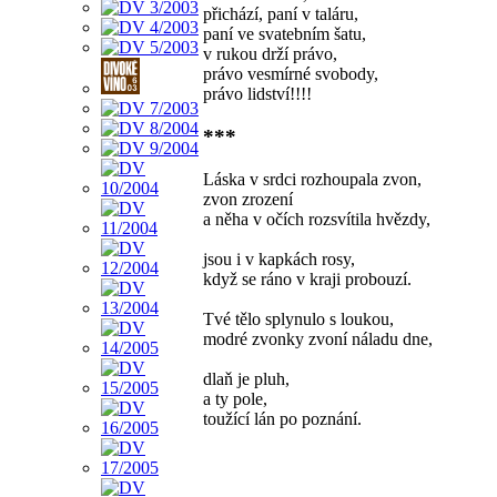
přichází, paní v taláru,
paní ve svatebním šatu,
v rukou drží právo,
právo vesmírné svobody,
právo lidství!!!!
***
Láska v srdci rozhoupala zvon,
zvon zrození
a něha v očích rozsvítila hvězdy,
jsou i v kapkách rosy,
když se ráno v kraji probouzí.
Tvé tělo splynulo s loukou,
modré zvonky zvoní náladu dne,
dlaň je pluh,
a ty pole,
toužící lán po poznání.