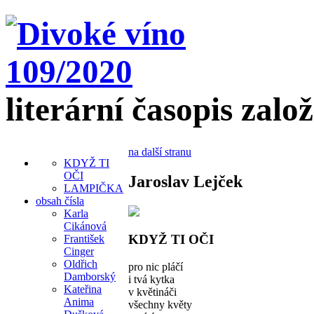
literární časopis zalo
na další stranu
KDYŽ TI
OČI
Jaroslav Lejček
LAMPIČKA
obsah čísla
Karla
Cikánová
KDYŽ TI OČI
František
Cinger
Oldřich
pro nic pláčí
Damborský
i tvá kytka
Kateřina
v květináči
Anima
všechny květy