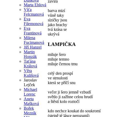
Dušková
zavírá
Marta Ehlová
Víťa
barva mizí
Felcmanová
vůně taky
Eva
slzičky jsou
Filemonová
jako hrachy
Eva
tvá krása se
Frantinová
ukrývá
Milena
Fucimanová
LAMPIČKA
Jiří Hanzel
Martin
miluje šero
Honzák
miluje temno
Taťána
miluje černou tmu
Králová
Věra
celý den prospí
Kulišová
ve strnulosti
Jaroslav
která se příčí snu
Lejček
Michael
večer ji šero jemně vzbudí
Lorenc
světlo ji zažhne celou hrudí
Aneta
a štěstí kolo roztočí
Mašková
Bořek
kdo nechce koukat do soukromí
Mezník
(stejně té lásce nerozumí)