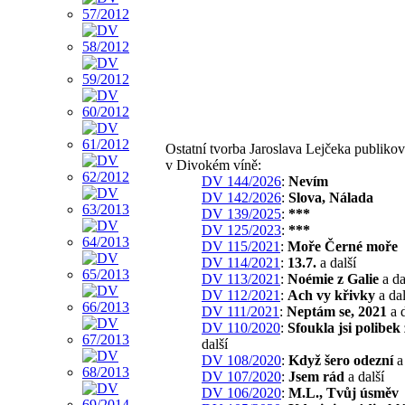
Ostatní tvorba Jaroslava Lejčeka publiko
v Divokém víně:
DV 144/2026
:
Nevím
DV 142/2026
:
Slova, Nálada
DV 139/2025
:
***
DV 125/2023
:
***
DV 115/2021
:
Moře Černé moře
DV 114/2021
:
13.7.
a další
DV 113/2021
:
Noémie z Galie
a da
DV 112/2021
:
Ach vy křivky
a dal
DV 111/2021
:
Neptám se, 2021
a d
DV 110/2020
:
Sfoukla jsi polibek
další
DV 108/2020
:
Když šero odezní
a
DV 107/2020
:
Jsem rád
a další
DV 106/2020
:
M.L., Tvůj úsměv