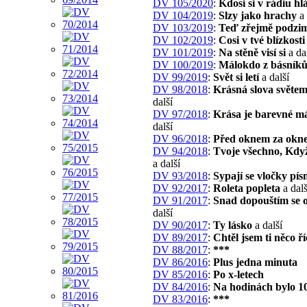
DV 105/2020
:
Kdosi si v rádiu hlá
DV 104/2019
:
Slzy jako hrachy
a 
DV 103/2019
:
Teď zřejmě podzi
DV 102/2019
:
Cosi v tvé blízkosti
DV 101/2019
:
Na stěně visí si
a da
DV 100/2019
:
Málokdo z básník
DV 99/2019
:
Svět si letí
a další
DV 98/2018
:
Krásná slova světem 
další
DV 97/2018
:
Krása je barevné m
další
DV 96/2018
:
Před oknem za okn
DV 94/2018
:
Tvoje všechno, Kdy
a další
DV 93/2018
:
Sypají se vločky pí
DV 92/2017
:
Roleta popleta
a dalš
DV 91/2017
:
Snad dopouštím se 
další
DV 90/2017
:
Ty lásko
a další
DV 89/2017
:
Chtěl jsem ti něco ří
DV 88/2017
:
***
DV 86/2016
:
Plus jedna minuta
DV 85/2016
:
Po x-letech
DV 84/2016
:
Na hodinách bylo 1
DV 83/2016
:
***