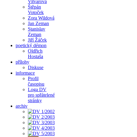
Vitvarová
Štěpán
Votoček
Zora Wildová
Jan Zeman
Stanislav
Zeman
Jiří Žáček
poetický démon
Oldřich
Hostaša
přílohy
Diskuse
informace
Profil
časopisu
Loga DV
pro spřátelené
stránky
archiv