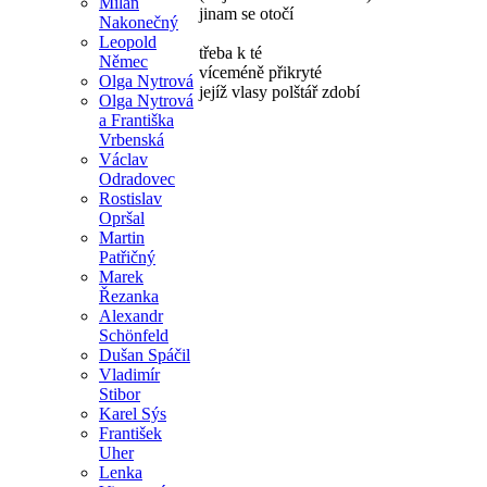
Milan
jinam se otočí
Nakonečný
Leopold
třeba k té
Němec
víceméně přikryté
Olga Nytrová
jejíž vlasy polštář zdobí
Olga Nytrová
a Františka
Vrbenská
Václav
Odradovec
Rostislav
Opršal
Martin
Patřičný
Marek
Řezanka
Alexandr
Schönfeld
Dušan Spáčil
Vladimír
Stibor
Karel Sýs
František
Uher
Lenka