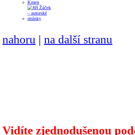
nahoru
|
na další stranu
Divoké víno 109/2020 vyšl
6099 /// samozvaný šéfreda
104 00 Praha 10, Hájek 88,
redakce@divokevino.cz
//
///
příští číslo Divokého v
Vidíte zjednodušenou pod