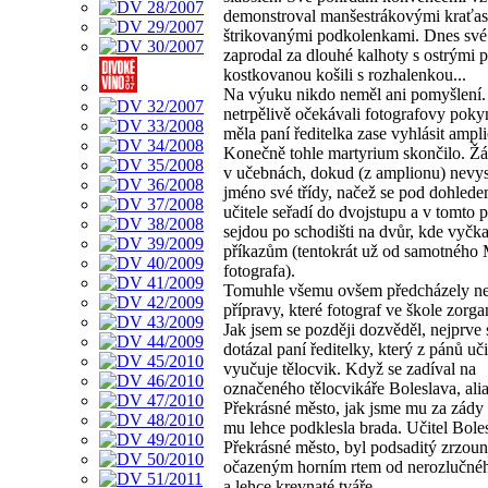
demonstroval manšestrákovými kraťas
štrikovanými podkolenkami. Dnes své
zaprodal za dlouhé kalhoty s ostrými 
kostkovanou košili s rozhalenkou...
Na výuku nikdo neměl ani pomyšlení.
netrpělivě očekávali fotografovy pokyn
měla paní ředitelka zase vyhlásit ampl
Konečně tohle martyrium skončilo. Žác
v učebnách, dokud (z amplionu) nevy
jméno své třídy, načež se pod dohlede
učitele seřadí do dvojstupu a v tomto
sejdou po schodišti na dvůr, kde vyčka
příkazům (tentokrát už od samotného 
fotografa).
Tomuhle všemu ovšem předcházely ne
přípravy, které fotograf ve škole zorga
Jak jsem se později dozvěděl, nejprve 
dotázal paní ředitelky, který z pánů uč
vyučuje tělocvik. Když se zadíval na
označeného tělocvikáře Boleslava, ali
Překrásné město, jak jsme mu za zády ř
mu lehce podklesla brada. Učitel Boles
Překrásné město, byl podsaditý zrzoun
očazeným horním rtem od nerozlučné
a lehce krevnaté tváře.