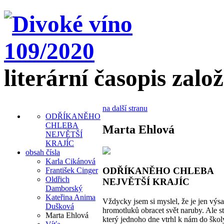
literární časopis zalo
na další stranu
ODŘÍKANĚHO
CHLEBA
Marta Ehlová
NEJVĚTŠÍ
KRAJÍC
obsah čísla
Karla Cikánová
ODŘÍKANĚHO CHLEBA
František Cinger
Oldřich
NEJVĚTŠÍ KRAJÍC
Damborský
Kateřina Anima
Vždycky jsem si myslel, že je jen výs
Dušková
hromotluků obracet svět naruby. Ale stř
Marta Ehlová
který jednoho dne vtrhl k nám do škol