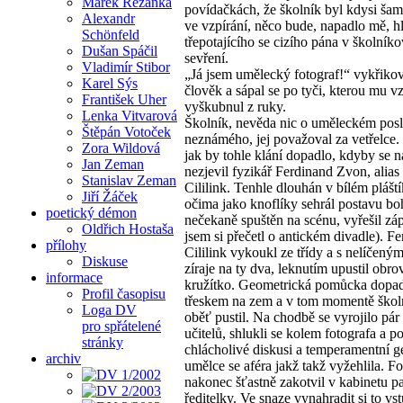
Marek Řezanka
povídačkách, že školník byl kdysi ša
Alexandr
ve vzpírání, něco bude, napadlo mě, h
Schönfeld
třepotajícího se cizího pána v školník
Dušan Spáčil
sevření.
Vladimír Stibor
„Já jsem umělecký fotograf!“ vykřikov
Karel Sýs
člověk a sápal se po tyči, kterou mu v
František Uher
vyškubnul z ruky.
Lenka Vitvarová
Školník, nevěda nic o uměleckém posl
Štěpán Votoček
neznámého, jej považoval za vetřelce.
Zora Wildová
jak by tohle klání dopadlo, kdyby se n
Jan Zeman
nezjevil fyzikář Ferdinand Zvon, alias
Stanislav Zeman
Cililink. Tenhle dlouhán v bílém pláští
Jiří Žáček
očima jako knoflíky sehrál postavu bo
poetický démon
nečekaně spuštěn na scénu, vyřešil záp
Oldřich Hostaša
jsem si přečetl o antickém divadle). Fe
přílohy
Cililink vykoukl ze třídy a s nelíčen
Diskuse
zíraje na ty dva, leknutím upustil obro
informace
kružítko. Geometrická pomůcka dopad
Profil časopisu
třeskem na zem a v tom momentě škol
Loga DV
oběť pustil. Na chodbě se vyrojilo pár
pro spřátelené
učitelů, shlukli se kolem fotografa a p
stránky
chlácholivé diskusi a temperamentní ge
archiv
umělce se aféra jakž takž vyžehlila. Fo
nakonec šťastně zakotvil v kabinetu p
ředitelky. Ve snaze vynahradit si to vs