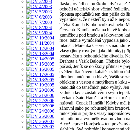
fiasko, ovládl celou školu i dvůr a ještě
ochočil učitelský sbor včetně ředitelky
Spousta spolužáků ten den přišla do šk
vyparáděná, že někteří byli až k nepoz
Třeba Kamila Kloboučníková nebo M
Červená. Kamila měla na hlavě klobo
gumičkou pod bradou a lakovanou ka
ruce; takhle vymóděná vypadala jako „
mladá“. Mařenka Červená s naondul
vlasy (jindy rovnými jako hřebíky) př
postavičku z ochotnického divadla. N
Drahota a Vašík Baloun. Třebaže bylo 
počasí, Jeník se do školy přihnal v p
světlém flaušovém kabátě a s bílou rá
dlouhou anténou na hlavě, Vašík se za
oblekem s vestou a motýlkem u krku –
kandidát do tanečních jako vyšitý. Jen
zadních lavic zůstali věrni svým teplá
keckám. Zato Hamšík a Horejsek mě 
naštvali. Copak Hamšík! Kdyby měl je
zánovní sako po robustnějším bratrovi
milostpán si přijde s vlasy napomádo
brilantinou a vyumělkovanou vlnou na
A což teprve Horejsek – ten pověstný
slabších. Své pohrdání konvencemi v