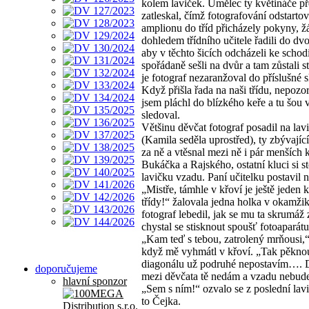
kolem laviček. Umělec ty květináče př
zatleskal, čímž fotografování odstartov
amplionu do tříd přicházely pokyny, ž
dohledem třídního učitele řadili do dvo
aby v těchto šicích odcházeli ke schodi
spořádaně sešli na dvůr a tam zůstali s
je fotograf nezaranžoval do příslušné 
Když přišla řada na naši třídu, nepoz
jsem pláchl do blízkého keře a tu šou 
sledoval.
Většinu děvčat fotograf posadil na lav
(Kamila seděla uprostřed), ty zbývající
za ně a vtěsnal mezi ně i pár menších 
Bukáčka a Rajského, ostatní kluci si s
lavičku vzadu. Paní učitelku postavil n
„Mistře, támhle v křoví je ještě jeden k
třídy!“ žalovala jedna holka v okamžik
fotograf lebedil, jak se mu ta skrumáž z
chystal se stisknout spoušť fotoaparátu
„Kam teď s tebou, zatrolený mrňousi,
když mě vyhmátl v křoví. „Tak pěkno
diagonálu už podruhé nepostavím…. 
doporučujeme
mezi děvčata tě nedám a vzadu nebude
hlavní sponzor
„Sem s ním!“ ozvalo se z poslední lav
to Čejka.