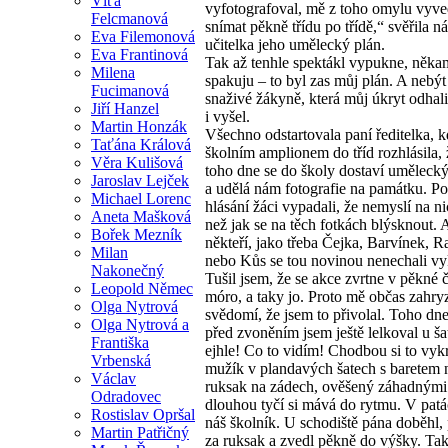
Víťa
vyfotografoval, mě z toho omylu vyve
Felcmanová
snímat pěkně třídu po třídě,“ svěřila n
Eva Filemonová
učitelka jeho umělecký plán.
Eva Frantinová
Tak až tenhle spektákl vypukne, něka
Milena
spakuju – to byl zas můj plán. A nebýt
Fucimanová
snaživé žákyně, která můj úkryt odhali
Jiří Hanzel
i vyšel.
Martin Honzák
Všechno odstartovala paní ředitelka, 
Taťána Králová
školním amplionem do tříd rozhlásila, 
Věra Kulišová
toho dne se do školy dostaví umělecký
Jaroslav Lejček
a udělá nám fotografie na památku. P
Michael Lorenc
hlásání žáci vypadali, že nemyslí na ni
Aneta Mašková
než jak se na těch fotkách blýsknout. 
Bořek Mezník
někteří, jako třeba Čejka, Barvínek, R
Milan
nebo Kůs se tou novinou nenechali vyk
Nakonečný
Tušil jsem, že se akce zvrtne v pěkné 
Leopold Němec
móro, a taky jo. Proto mě občas zahry
Olga Nytrová
svědomí, že jsem to přivolal. Toho dn
Olga Nytrová a
před zvoněním jsem ještě lelkoval u ša
Františka
ejhle! Co to vidím! Chodbou si to vyk
Vrbenská
mužík v plandavých šatech s baretem 
Václav
ruksak na zádech, ověšený záhadnými 
Odradovec
dlouhou tyčí si mává do rytmu. V pat
Rostislav Opršal
náš školník. U schodiště pána doběhl,
Martin Patřičný
za ruksak a zvedl pěkně do výšky. Tak