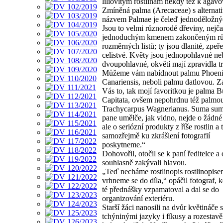
liliovitým rostlinám někdy též k agávo
Zmíněná palma (Arecaceae) s alternat
názvem Palmae je čeleď jednoděložnýc
Jsou to velmi různorodé dřeviny, nejčas
jednoduchým kmenem zakončeným rů
rozměrných listů; ty jsou dlanité, zpeře
celistvé. Květy jsou jednopohlavné ne
dvoupohlavné, okvětí mají zpravidla tr
Můžeme vám nabídnout palmu Phoen
Canariensis, neboli palmu datlovou. Za
Vás to, tak mojí favoritkou je palma B
Capitata, ovšem nepohrdnu též palmo
Trachycarpus Wagnerianus. Suma su
pane umělče, jak vidno, nejde o žádné
ale o seriózní produkty z říše rostlin a
samozřejmě ku zkrášlení fotografií
poskytneme.“
Dohovořil, otočil se k paní ředitelce a
souhlasně zakývali hlavou.
„Teď necháme rostlinopis rostlinopise
vrhneme se do díla,“ opáčil fotograf, 
té přednášky vzpamatoval a dal se do
organizování exteriéru.
Starší žáci nanosili na dvůr květináče 
tchýninými jazyky i fíkusy a rozestavěl