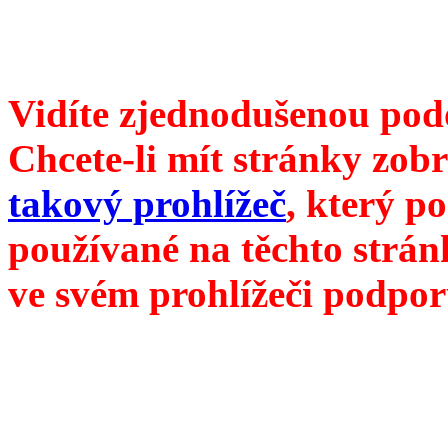
redakce@divokevino.cz
//
///
příští číslo Divokého v
Vidíte zjednodušenou pod
Chcete-li mít stránky zobr
takový prohlížeč
, který p
používané na těchto strán
ve svém prohlížeči podpor