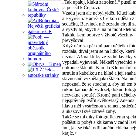
„Tak upaluj, kluku zatrolená,“ pustil m
já pelášil k Čejkovi.
Vzadu jsem ale nebyl vidět. Kluci kab
ale vyřešili. Hamša s Čejkou udělali z
sedačku, Barvínek mě zezadu chytil z
a vyzdvihl, abych si na ni mohl klekno
Takhle jsem poprvé v životě všechny
převyšoval!
Když nám za pár dní paní učitelka foto
rozdala, díval jsem se na lidičky, kter
neznal. Až na kluky ze zadní lavičky v
vypadali vyjeveně. Někteří výtečníci s
dokonce šklebili. Kamila Kloboučníko
strnule s kabelkou na klíně a její snaha 
slavnostně vyzněla jako škleb. Na mn
nepoznal, že se strachuju, aby mi ten 
rukou kamarádů vydržel, dokud fotogr
necvakne spoušť. Kromě paní učitelky
nejsprávněji tvářil světlovlasý Zdenda
hlavu měl vystrčenou z ramen, srdečně
a ukazoval své zdravé zuby.
Takže se mi díky fotografickému spek
poštěstilo pobýt s klukama v zadní lavi
Inu, jak se říká, odříkaného chleba nej
krajíc.<