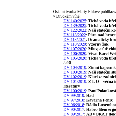
Ostatní tvorba Marty Ehlové publikov
v Divokém víně:
DV 140/2025
:
Tichá voda bře
DV 139/2025
:
Tichá voda bře
DV 122/2022
:
Naši stateční k
DV 118/2022
:
Pára nad hrnc
DV 113/2021
:
Dramatický kr
DV 110/2020
:
Vzorný žák
DV 107/2020
:
Mluv, ať tě vid
DV 106/2020
:
Vivat Karel Wei
DV 105/2020
:
Tichá voda bře
další
DV 104/2019
:
Zimní kapesník
DV 103/2019
:
Naši stateční st
DV 102/2019
:
Kluci ze zadních
DV 101/2019
:
Z L O – věčná i
literatury
DV 100/2019
:
Paní Polanková
DV 99/2019
:
Had
DV 97/2018
:
Kavárna Fénix
DV 96/2018
:
Rádio Luxembo
DV 90/2017
:
Habeo litem erg
DV 89/2017
:
ADVOKÁT dokto