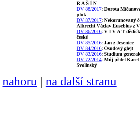
R A Š Í N
DV 88/2017
:
Dorota Míčanová
pluk
DV 87/2017
:
Nekorunovaný če
Albrecht Václav Eusebius z V
DV 86/2016
:
V I V A T dědič
české
DV 85/2016
:
Jan z Jesenice
DV 84/2016
:
Osudový glejt
DV 83/2016
:
Studium general
DV 72/2014
:
Můj přítel Karel
Svolinský
nahoru
|
na další stranu
Divoké víno 109/2020 vyšl
6099 /// samozvaný šéfreda
104 00 Praha 10, Hájek 88,