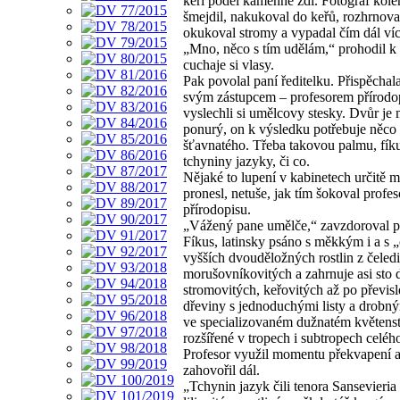
keři podél kamenné zdi. Fotograf kole
šmejdil, nakukoval do keřů, rozhrnova
okukoval stromy a vypadal čím dál víc
„Mno, něco s tím udělám,“ prohodil k
cuchaje si vlasy.
Pak povolal paní ředitelku. Přispěchala
svým zástupcem – profesorem přírodop
vyslechli si umělcovy stesky. Dvůr je
ponurý, on k výsledku potřebuje něco
šťavnatého. Třeba takovou palmu, fíku
tchyniny jazyky, či co.
Nějaké to lupení v kabinetech určitě m
pronesl, netuše, jak tím šokoval profes
přírodopisu.
„Vážený pane umělče,“ zavzdoroval pr
Fíkus, latinsky psáno s měkkým i a s „
vyšších dvouděložných rostlin z čeledi
morušovníkovitých a zahrnuje asi sto 
stromovitých, keřovitých až po převisl
dřeviny s jednoduchými listy a drobn
ve specializovaném dužnatém květenst
rozšířené v tropech i subtropech celéh
Profesor využil momentu překvapení 
zahovořil dál.
„Tchynin jazyk čili tenora Sansevieria 