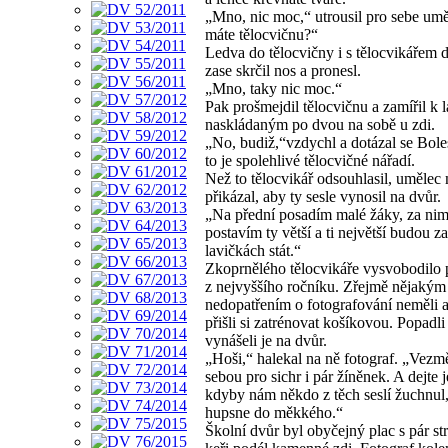
„Mno, nic moc,“ utrousil pro sebe um
máte tělocvičnu?“
Ledva do tělocvičny i s tělocvikářem d
zase skrčil nos a pronesl.
„Mno, taky nic moc.“
Pak prošmejdil tělocvičnu a zamířil k 
naskládaným po dvou na sobě u zdi.
„No, budiž,“vzdychl a dotázal se Bole
to je spolehlivé tělocvičné nářadí.
Než to tělocvikář odsouhlasil, umělec
přikázal, aby ty sesle vynosil na dvůr.
„Na přední posadím malé žáky, za nim
postavím ty větší a ti největší budou z
lavičkách stát.“
Zkoprnělého tělocvikáře vysvobodilo 
z nejvyššího ročníku. Zřejmě nějakým
nedopatřením o fotografování neměli a
přišli si zatrénovat košíkovou. Popadli
vynášeli je na dvůr.
„Hoši,“ halekal na ně fotograf. „Vezmě
sebou pro sichr i pár žíněnek. A dejte 
kdyby nám někdo z těch seslí žuchnul,
hupsne do měkkého.“
Školní dvůr byl obyčejný plac s pár s