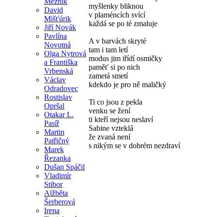
Mezník
myšlenky bliknou
David
v plaméncích svící
Mišťúrik
každá se po té zmaluje
Jiří Novák
Pavlína
A v barvách skryté
Novotná
tam i tam letí
Olga Nytrová
modus jim třídí osmičky
a Františka
paměť si po nich
Vrbenská
zametá smetí
Václav
kdekdo je pro ně maličký
Odradovec
Rostislav
Ti co jsou z pekla
Opršal
venku se žení
Otakar L.
ti kteří nejsou neslaví
Pasíř
Sabine vzteklá
Martin
že zvaná není
Patřičný
s nikým se v dobrém nezdraví
Marek
Řezanka
Dušan Spáčil
Vladimír
Stibor
Alžběta
Šerberová
Irena