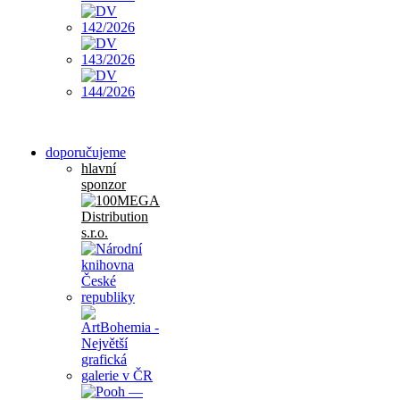
doporučujeme
hlavní
sponzor