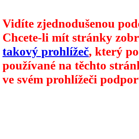
///
příští číslo Divokého v
Vidíte zjednodušenou pod
Chcete-li mít stránky zobr
takový prohlížeč
, který p
používané na těchto strán
ve svém prohlížeči podpor