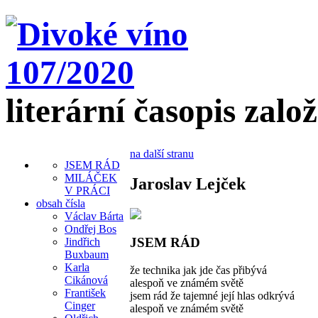
literární časopis zalo
na další stranu
JSEM RÁD
MILÁČEK
Jaroslav Lejček
V PRÁCI
obsah čísla
Václav Bárta
Ondřej Bos
JSEM RÁD
Jindřich
Buxbaum
Karla
že technika jak jde čas přibývá
Cikánová
alespoň ve známém světě
František
jsem rád že tajemné její hlas odkrývá
Cinger
alespoň ve známém světě