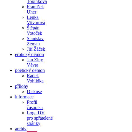
Topinková
František
Uher
Lenka
Vitvarová
Štěpán
Votoček
Stanislav
Zeman
Jiří Žáček
erotický démon
Jan Ziny
Vávra
poetický démon
Radek
Vohlídka
přílohy
Diskuse
informace
Profil
časopisu
Loga DV
pro spřátelené
stránky
archiv