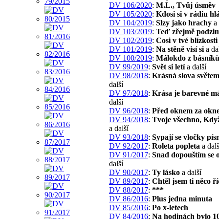
DV 106/2020
:
M.L., Tvůj úsměv
DV 105/2020
:
Kdosi si v rádiu hlá
DV 104/2019
:
Slzy jako hrachy
a 
DV 103/2019
:
Teď zřejmě podzi
DV 102/2019
:
Cosi v tvé blízkosti
DV 101/2019
:
Na stěně visí si
a da
DV 100/2019
:
Málokdo z básník
DV 99/2019
:
Svět si letí
a další
DV 98/2018
:
Krásná slova světem 
další
DV 97/2018
:
Krása je barevné m
další
DV 96/2018
:
Před oknem za okn
DV 94/2018
:
Tvoje všechno, Kdy
a další
DV 93/2018
:
Sypají se vločky pí
DV 92/2017
:
Roleta popleta
a dalš
DV 91/2017
:
Snad dopouštím se 
další
DV 90/2017
:
Ty lásko
a další
DV 89/2017
:
Chtěl jsem ti něco ří
DV 88/2017
:
***
DV 86/2016
:
Plus jedna minuta
DV 85/2016
:
Po x-letech
DV 84/2016
:
Na hodinách bylo 1