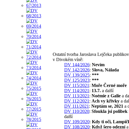
Ostatní tvorba Jaroslava Lejčeka publiko
v Divokém víně:
DV 144/2026
:
Nevím
DV 142/2026
:
Slova, Nálada
DV 139/2025
:
***
DV 125/2023
:
***
DV 115/2021
:
Moře Černé moře
DV 114/2021
:
13.7.
a další
DV 113/2021
:
Noémie z Galie
a da
DV 112/2021
:
Ach vy křivky
a dal
DV 111/2021
:
Neptám se, 2021
a d
DV 110/2020
:
Sfoukla jsi polibek
další
DV 109/2020
:
Kdy ti oči, Lampič
DV 108/2020
:
Když šero odezní
a