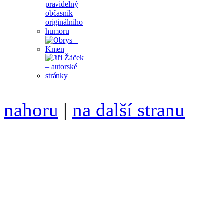
nahoru
|
na další stranu
Divoké víno 107/2020 vyšl
ISSN 1214-6099 /// samozv
104 00 Praha 10, Hájek 88,
redakce@divokevino.cz
//