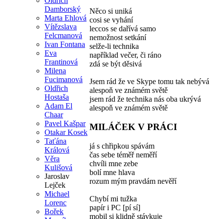
Oldřich
Damborský
Něco si uniká
Marta Ehlová
cosi se vyhání
Vítězslava
leccos se dařívá samo
Felcmanová
nemožnost setkání
Ivan Fontana
selže-li technika
Eva
například večer, či ráno
Frantinová
zdá se být děsivá
Milena
Fucimanová
Jsem rád že ve Skype tomu tak nebývá
Oldřich
alespoň ve známém světě
Hostaša
jsem rád že technika nás oba ukrývá
Adam El
alespoň ve známém světě
Chaar
Pavel Kašpar
MILÁČEK V PRÁCI
Otakar Kosek
Taťána
já s chřipkou spávám
Králová
čas sebe téměř neměří
Věra
chvíli mne zebe
Kulišová
bolí mne hlava
Jaroslav
rozum mým pravdám nevěří
Lejček
Michael
Chybí mi tužka
Lorenc
papír i PC [pí sí]
Bořek
mobil si klidně stávkuje