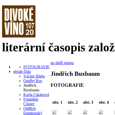
literární časopis zalo
na další stranu
FOTOGRAFIE
obsah čísla
Jindřich Buxbaum
Václav Bárta
Ondřej Bos
FOTOGRAFIE
Jindřich
Buxbaum
Karla Cikánová
František
obr. 1
obr. 2
obr. 3
obr. 4
Cinger
Oldřich
Damborský