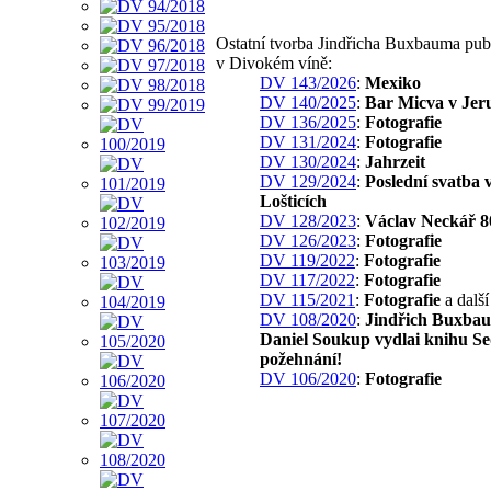
Ostatní tvorba Jindřicha Buxbauma pub
v Divokém víně:
DV 143/2026
:
Mexiko
DV 140/2025
:
Bar Micva v Jer
DV 136/2025
:
Fotografie
DV 131/2024
:
Fotografie
DV 130/2024
:
Jahrzeit
DV 129/2024
:
Poslední svatba 
Lošticích
DV 128/2023
:
Václav Neckář 80
DV 126/2023
:
Fotografie
DV 119/2022
:
Fotografie
DV 117/2022
:
Fotografie
DV 115/2021
:
Fotografie
a další
DV 108/2020
:
Jindřich Buxba
Daniel Soukup vydlai knihu S
požehnání!
DV 106/2020
:
Fotografie