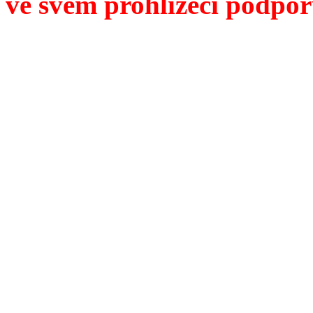
ve svém prohlížeči podpor