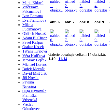
Marta Ehlová
Vítězslava
Felcmanová
Ivan Fontana
Eva Frantinová
obr. 6
obr. 7
obr. 8
obr. 9
Milena
Fucimanová
Oldřich Hostaša
Adam El Chaar
Pavel Kašpar
Otakar Kosek
Taťána Králová
Galerie obsahuje celkem 14 obrázků.
Věra Kulišová
1-10
11-14
Jaroslav Lejček
Michael Lorenc
Bořek Mezník
David Mišťúrik
Jiří Novák
Pavlína
Novotná
Olga Nytrová a
Františka
Vrbenská
Václav
Odradovec