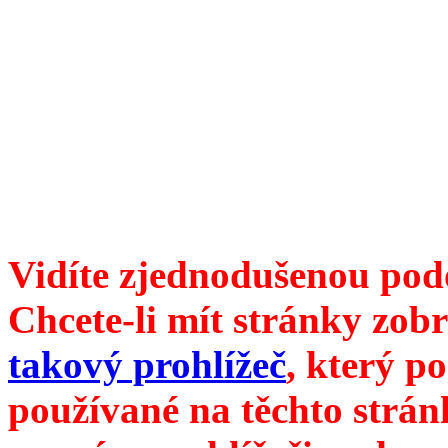
Divoké víno 107/2020 vyšl
ISSN 1214-6099 /// samozv
104 00 Praha 10, Hájek 88,
redakce@divokevino.cz
//
///
příští číslo Divokého v
Vidíte zjednodušenou pod
Chcete-li mít stránky zobr
takový prohlížeč
, který p
používané na těchto strán