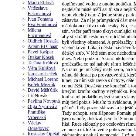
Marta Ehlová
doplňované vodou z onoho potůčku. Má n
Vítězslava
nejdelším místě měří asi tři sta a nejši
Felcmanová
nepravidelný tvar. Z jedné strany park
Ivan Fontana
zástavba. Za ní je průmyslová část měs
Eva Frantinová
má dokonce i dva malé lesíky. No, lesí
Milena
stín, večer patří tento úkryt cumlající
Fucimanová
aby si zkrátili cestu mezi oficiálními
Oldřich Hostaša
byli všechny obsazené. A prolézačky, t
Adam El Chaar
včetně kovu. Lákají dětské návštěvník
Pavel Kašpar
dětský srub. V létě sem moc nechodím, 
Otakar Kosek
dnes. Nebo podzim. Skoro nikdo sem ne
Taťána Králová
prolézačka co má nahoře rám z leštěné 
Věra Kulišová
Na rámu je umístěný malý zvon, na kte
Jaroslav Lejček
němu dá dostat po provazové síti, která
Michael Lorenc
tunel, za ním skluzavka s úchyty, dál
Bořek Mezník
co nejtěžší. Dostávám se konečně k to
David Mišťúrik
kterými krmím kachny v rybníčku. Pou
Jiří Novák
loni se mi podařilo vylézt stranu s lany
Pavlína Novotná
můj třetí pokus. Musím to zvládnout, j
Olga Nytrová a
pěkně. Tady pozor, skluzavka je ještě 
Františka
Tady uchopit, sem šlápnout. Pomalu př
Vrbenská
jsem nahoře, dokázal jsem to! Samou r
Václav
říká. Ruce sklouzly po ocelovém rámu 
Odradovec
ze mne a už ležím vedle pohozeného ka
Rostislav Opršal
záchranky a pak až nemocnici. Ležím 