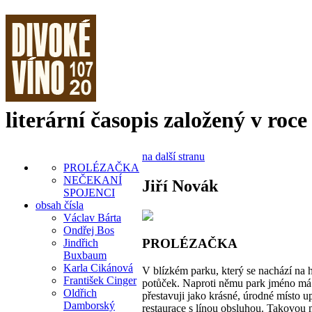
literární časopis založený v roce
na další stranu
PROLÉZAČKA
NEČEKANÍ
Jiří Novák
SPOJENCI
obsah čísla
Václav Bárta
Ondřej Bos
PROLÉZAČKA
Jindřich
Buxbaum
Karla Cikánová
V blízkém parku, který se nachází na 
František Cinger
potůček. Naproti němu park jméno má.
Oldřich
přestavuji jako krásné, úrodné místo 
Damborský
restaurace s línou obsluhou. Takovou m