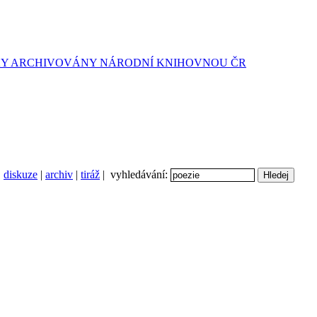
diskuze
|
archiv
|
tiráž
| vyhledávání: