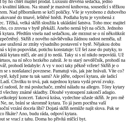
 by ho chtěl majitel prodat. Luxusní dřevěná sedačka, jedno
 kvalitní látkou. Na straně je masivní knihovna, sousedící s těžkou
řezem. Nad příborníkem se krčí poličky. Vše je vyrobeno z dubového
 lakované do tmavé, leštěné hnědi. Podlaha bytu je vyrobená z
c. Těžká, velká skříň sloužila k ukládání šatstva. Toho moc majitel
eho, co zrovna v bytě překáží. Anebo nemá být na očích. Jednoho
ká kytara. Předtím visela nad sedačkou, ale mrznut se o ní několikrát
d zpečetěný. Skříň z nového návštěvníka žádnou radost neměla, už
 zase uražená ze ztráty výsadního postavení v bytě. Nějakou dobu
emá s kým popovídat, potichu konstatuje: Už šel zase do putyky, to
uklá kytara mlčí, ale ani jí to nedá. Taky si s ní nikdo nepovídá. Už
irtuos, na ní něco hezkého zahrál. Je to starý nevděčník, prohodí na
tvář, prohodí ledabyle: A vy v noci taky pěkně vržete! Skříň je o
m se s nonšalancí povznese. Pamatuji vás, jak jste hrávali. Víte co?
tě, když jsme tu tak sami? Ale jděte, odpoví kytara, ale ladicí
 Ladí. Chvilku to trvá, pak najednou kytara vydá první zvuky.
ící radostí, že má posluchače, změní náladu na allegro. Tóny kytary
snad všechny známé skladby. Dlouhé vystoupení zakončí adagio.
velkolepý koncert. Taková krása, vydechne užasle skříň. Je pro mě
e, ne, brání se skromně kytara. To já jsem poctěna vaší
 noční vrzání docela líbí? Dojatá skříň nemůže najít slova. Pak se
co říkáte? Ano, budu ráda, odpoví kytara.
ut se vrací z tahu. Doma ho přivítá mlčící byt.