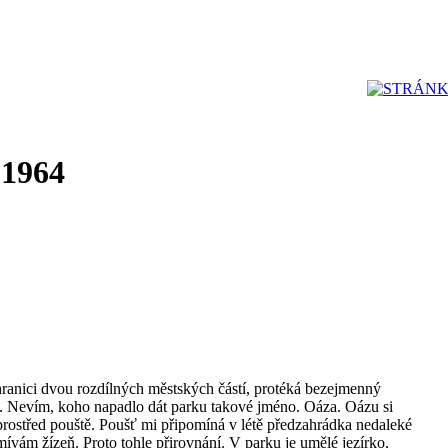
 1964
hranici dvou rozdílných městských částí, protéká bezejmenný
 Nevím, koho napadlo dát parku takové jméno. Oáza. Oázu si
uprostřed pouště. Poušť mi připomíná v létě předzahrádka nedaleké
ívám žízeň. Proto tohle přirovnání. V parku je umělé jezírko,