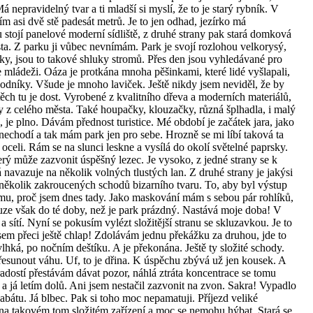
epravidelný tvar a ti mladší si myslí, že to je starý rybník. V
rším asi dvě stě padesát metrů. Je to jen odhad, jezírko má
u stojí panelové moderní sídliště, z druhé strany pak stará domková
ta. Z parku ji vůbec nevnímám. Park je svojí rozlohou velkorysý,
ky, jsou to takové shluky stromů. Přes den jsou vyhledávané pro
 se mládeži. Oáza je protkána mnoha pěšinkami, které lidé vyšlapali,
 chodníky. Všude je mnoho laviček. Ještě nikdy jsem neviděl, že by
ěch tu je dost. Vyrobené z kvalitního dřeva a moderních materiálů,
y z celého města. Také houpačky, klouzačky, různá šplhadla, i malý
je plno. Dávám přednost turistice. Mé období je začátek jara, jako
chodí a tak mám park jen pro sebe. Hrozně se mi líbí taková ta
oceli. Rám se na slunci leskne a vysílá do okolí světelné paprsky.
rý může zazvonit úspěšný lezec. Je vysoko, z jedné strany se k
 navazuje na několik volných tlustých lan. Z druhé strany je jakýsi
e několik zakroucených schodů bizarního tvaru. To, aby byl výstup
mu, proč jsem dnes tady. Jako maskování mám s sebou pár rohlíků,
ze však do té doby, než je park prázdný. Nastává moje doba! V
 a sítí. Nyní se pokusím vylézt složitější stranu se skluzavkou. Je to
sem přeci ještě chlap! Zdolávám jednu překážku za druhou, jde to
vlhká, po nočním deštíku. A je překonána. Ještě ty složité schody.
esunout váhu. Uf, to je dřina. K úspěchu zbývá už jen kousek. A
adostí přestávám dávat pozor, náhlá ztráta koncentrace se tomu
a já letím dolů. Ani jsem nestačil zazvonit na zvon. Sakra! Vypadlo
bátu. Já blbec. Pak si toho moc nepamatuji. Příjezd veliké
na takovém tom složitém zařízení a moc se nemohu hýbat. Stará se