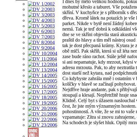
I dnes by mělo velikou hodnotu, pokud
mohutné křeslo a taburet. Vše potaženo
skříní. V kuchyňce je s příborník s d
dřeva. Kromě látek na potazích je vše
parket. Nikde v bytě není žádný kobere
nemá. Tak je teď dobrá k odkládání vš
dne se ve skříni objevila stará akustic
praštil do hlavy a tím měl nástroj osu
tak je dost přecpaná krámy. Kytara je
obě mlčí. Pak skříň, která si už léta n
zase bude ráno rachot. Stále ještě nafo
si ani nepamatuje, kdy mrzout, kdysi v
adresu mrzouta. Pak, to aby neztratila 
dost starší než kytara, nad podpíchnutí
Co kdybyste zahrála mně i ostatním v by
kolíčky v hlavě se začínají pohybovat.
Nejdříve hraje andante, pak s přibývaj
stoupají a klesají. Nepřetržitě hraje 
Klidně. Celý byt s úžasem naslouchal 
čest, že jste mým významným hostem. N
pohostinností. A víte, že se mi to vaše
vzpamatuje: Zítra si znovu zahrajeme, 
Na schodech je slyšet hluk. Opilý mrzo