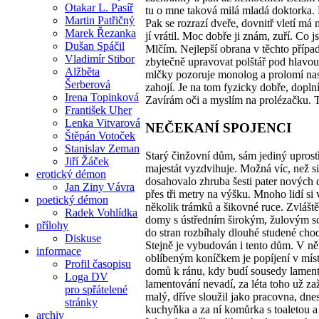
Otakar L. Pasíř
tu o mne taková milá mladá doktorka. M
Martin Patřičný
Pak se rozrazí dveře, dovnitř vletí má 
Marek Řezanka
jí vrátil. Moc dobře ji znám, zuří. Co j
Dušan Spáčil
Mlčím. Nejlepší obrana v těchto přípa
Vladimír Stibor
zbytečně upravovat polštář pod hlavou
Alžběta
mlčky pozoruje monolog a prolomí nas
Šerberová
zahojí. Je na tom fyzicky dobře, dopln
Irena Topinková
Zavírám oči a myslím na prolézačku
František Uher
Lenka Vitvarová
NEČEKANÍ SPOJENCI
Štěpán Votoček
Stanislav Zeman
Starý činžovní dům, sám jediný uprost
Jiří Žáček
majestát vyzdvihuje. Možná víc, než si
erotický démon
dosahovalo zhruba šesti pater nových 
Jan Ziny Vávra
přes tři metry na výšku. Mnoho lidí si 
poetický démon
několik trámků a šikovné ruce. Zvláště 
Radek Vohlídka
domy s ústředním širokým, žulovým sc
přílohy
do stran rozbíhaly dlouhé studené cho
Diskuse
Stejně je vybudován i tento dům. V ně
informace
oblíbeným koníčkem je popíjení v míst
Profil časopisu
domů k ránu, kdy budí sousedy lamen
Loga DV
lamentování nevadí, za léta toho už za
pro spřátelené
malý, dříve sloužil jako pracovna, dne
stránky
kuchyňka a za ní komůrka s toaletou a
archiv