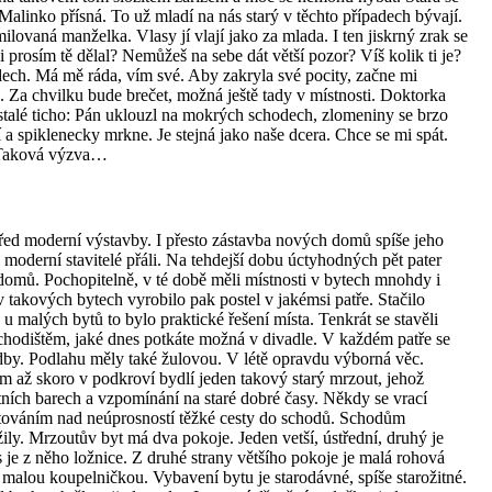
alinko přísná. To už mladí na nás starý v těchto případech bývají.
milovaná manželka. Vlasy jí vlají jako za mlada. I ten jiskrný zrak se
si prosím tě dělal? Nemůžeš na sebe dát větší pozor? Víš kolik ti je?
dech. Má mě ráda, vím své. Aby zakryla své pocity, začne mi
. Za chvilku bude brečet, možná ještě tady v místnosti. Doktorka
talé ticho: Pán uklouzl na mokrých schodech, zlomeniny se brzo
í a spiklenecky mrkne. Je stejná jako naše dcera. Chce se mi spát.
. Taková výzva…
řed moderní výstavby. I přesto zástavba nových domů spíše jeho
 moderní stavitelé přáli. Na tehdejší dobu úctyhodných pět pater
domů. Pochopitelně, v té době měli místnosti v bytech mnohdy i
v takových bytech vyrobilo pak postel v jakémsi patře. Stačilo
u malých bytů to bylo praktické řešení místa. Tenkrát se stavěli
hodištěm, jaké dnes potkáte možná v divadle. V každém patře se
dby. Podlahu měly také žulovou. V létě opravdu výborná věc.
m až skoro v podkroví bydlí jeden takový starý mrzout, jehož
ních barech a vzpomínání na staré dobré časy. Někdy se vrací
továním nad neúprosností těžké cesty do schodů. Schodům
žily. Mrzoutův byt má dva pokoje. Jeden vetší, ústřední, druhý je
s je z něho ložnice. Z druhé strany většího pokoje je malá rohová
 malou koupelničkou. Vybavení bytu je starodávné, spíše starožitné.