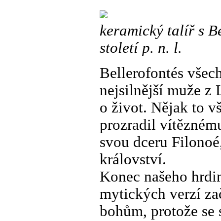
keramický talíř s B
století p. n. l.
Bellerofontés všech
nejsilnější muže z 
o život. Nějak to 
prozradil vítěznému
svou dceru Filonoé
království.
Konec našeho hrdiny
mytických verzí zač
bohům, protože se s