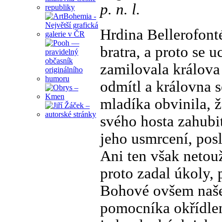
p. n. l.
Hrdina Bellerofonté
bratra, a proto se u
zamilovala králova
odmítl a královna 
mladíka obvinila, že
svého hosta zahubit
jeho usmrcení, pos
Ani ten však netouž
proto zadal úkoly, 
Bohové ovšem naše
pomocníka okřídlen