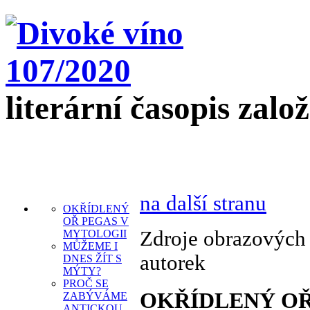
literární časopis zalo
na další stranu
OKŘÍDLENÝ
OŘ PEGAS V
Zdroje obrazových 
MYTOLOGII
MŮŽEME I
autorek
DNES ŽÍT S
MÝTY?
PROČ SE
OKŘÍDLENÝ OŘ
ZABÝVÁME
ANTICKOU