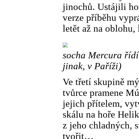
jinochů. Ustájili h
verze příběhu vypr
letět až na oblohu,
socha Mercura řídí
jinak, v Paříži)
Ve třetí skupině m
tvůrce pramene Mú
jejich přítelem, v
skálu na hoře Helik
z jeho chladných, s
tvořit…