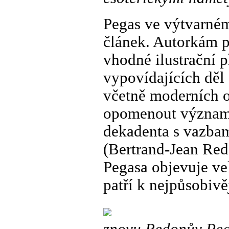
Pegas ve výtvarné
článek. Autorkám p
vhodné ilustrační p
vypovídajících děl
včetně moderních o
opomenout významn
dekadenta s vazbam
(Bertrand-Jean Red
Pegasa objevuje vel
patří k nejpůsobivě