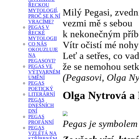
ŘECKOU
Milý Pegasi, zvedni
MYTOLOGIÍ,
PROČ SE K NÍ
vezmi mě s sebou
VRACÍME?
PEGAS V
k nekonečným pří
ŘECKÉ
MYTOLOGII
Vítr očistí mé nohy
CO NÁS
OKOUZLUJE
Leť a setřes, co va
NA
PEGASOVI?
že se nemohou setk
PEGAS VE
VÝTVARNÉM
(Pegasovi, Olga Nyt
UMĚNÍ
PEGAS
POETICKÝ
Olga Nytrová a 
LITERÁRNÍ
PEGAS
DNEŠNÍCH
DNÍ
PEGAS
Pegas je symbolem 
PROFÁNNÍ
PEGAS
VZLÉTÁ NA
STŘÍBRNÉM