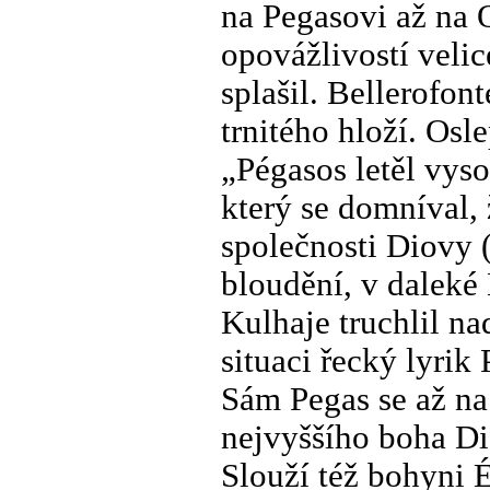
na Pegasovi až na 
opovážlivostí velic
splašil. Bellerofon
trnitého hloží. Osl
„Pégasos letěl vys
který se domníval,
společnosti Diovy 
bloudění, v daleké M
Kulhaje truchlil na
situaci řecký lyrik 
Sám Pegas se až na
nejvyššího boha Di
Slouží též bohyni É