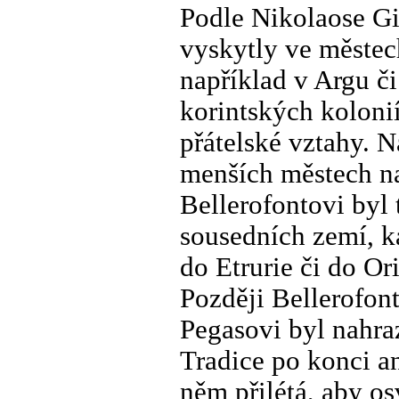
Podle Nikolaose Gi
vyskytly ve městec
například v Argu či
korintských koloni
přátelské vztahy. N
menších městech n
Bellerofontovi byl 
sousedních zemí, ka
do Etrurie či do Or
Později Bellerofont
Pegasovi byl nahr
Tradice po konci a
něm přilétá, aby o