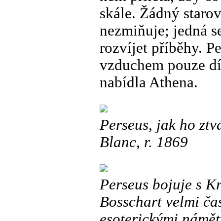
skále. Žádný starov
nezmiňuje; jedná s
rozvíjet příběhy. P
vzduchem pouze dí
nabídla Athena.
Perseus, jak ho ztv
Blanc, r. 1869
Perseus bojuje s K
Bosschart velmi ča
esoterickými námět