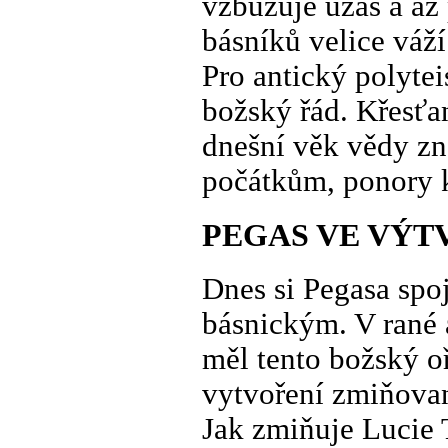
vzbuzuje úžas a až
básníků velice váží
Pro antický polyte
božský řád. Křesťan
dnešní věk vědy zn
počátkům, ponory 
PEGAS VE VÝT
Dnes si Pegasa spo
básnickým. V rané a
měl tento božský o
vytvoření zmiňova
Jak zmiňuje Lucie 