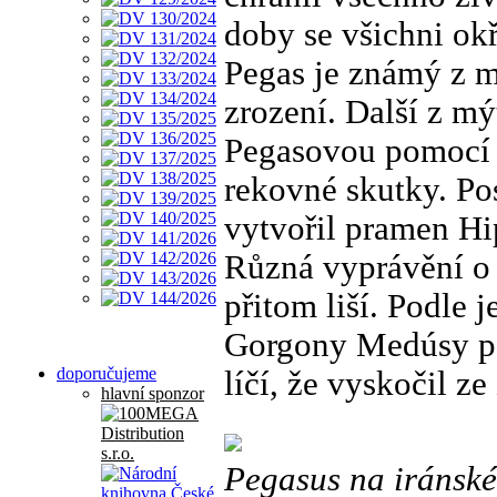
doby se všichni ok
Pegas je známý z m
zrození. Další z mý
Pegasovou pomocí 
rekovné skutky. Po
vytvořil pramen Hi
Různá vyprávění o
přitom liší. Podle 
Gorgony Medúsy pot
doporučujeme
líčí, že vyskočil z
hlavní sponzor
Pegasus na iránské 