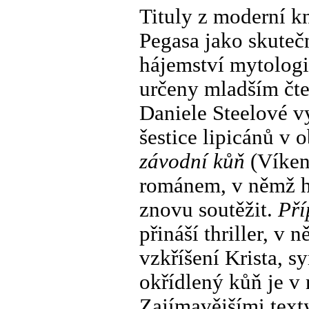
Tituly z moderní kn
Pegasa jako skutečn
hájemství mytologie
určeny mladším čt
Daniele Steelové v
šestice lipicánů v 
závodní kůň
(Víken
románem, v němž ho
znovu soutěžit.
Pří
přináší thriller, v 
vzkříšení Krista, 
okřídlený kůň je v
Zajímavějšími text