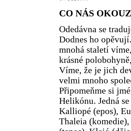
CO NÁS OKOUZ
Odedávna se traduj
Dodnes ho opěvují. 
mnohá staletí víme,
krásné polobohyně,
Víme, že je jich d
velmi mnoho spole
Připomeňme si jmé
Helikónu. Jedná se
Kalliopé (epos), Eu
Thaleia (komedie), 