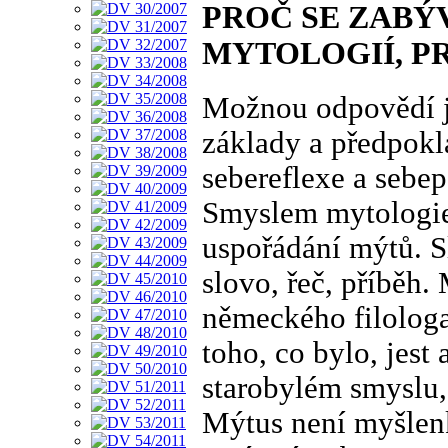
PROČ SE ZAB
MYTOLOGIÍ, PR
Možnou odpovědí je
základy a předpokl
sebereflexe a sebe
Smyslem mytologie
uspořádání mýtů. S
slovo, řeč, příběh.
německého filologa
toho, co bylo, jest
starobylém smyslu,
Mýtus není myšlenk