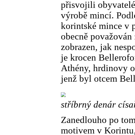
přisvojili obyvatel
výrobě mincí. Podl
korintské mince v pr
obecně považován z
zobrazen, jak nespo
je krocen Bellerof
Athény, hrdinovy o
jenž byl otcem Bell
stříbrný denár císa
Zanedlouho po tom,
motivem v Korintu, 