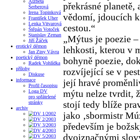
Alžběta
překrásné planetě,
Šerberová
Irena Topinková
vědomí, jdoucích k
František Uher
Lenka Vitvarová
cestou.“
Štěpán Votoček
Stanislav Zeman
„Mýtus je poezie –
Jiří Žáček
erotický démon
lehkosti, kterou v 
Jan Ziny Vávra
poetický démon
bohyně poezie, dok
Radek Vohlídka
přílohy
rozvíjející se v pe
Diskuse
informace
její hravé proměnli
Profil časopisu
mýtu nelze tvrdit, 
Loga DV
pro spřátelené
stojí tedy blíže pr
stránky
archiv
jako ‚sbormistr Múz
především je božsk
dvojznačnými slovy