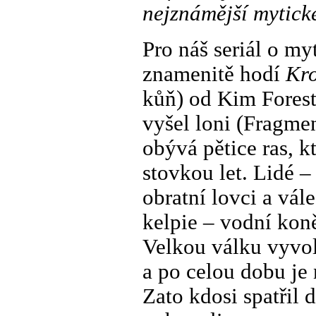
nejznámější mytick
Pro náš seriál o my
znamenitě hodí
Kr
kůň) od Kim Forest
vyšel loni (Fragme
obývá pětice ras, k
stovkou let. Lidé –
obratní lovci a vál
kelpie – vodní koně
Velkou válku vyvol
a po celou dobu je 
Zato kdosi spatřil 