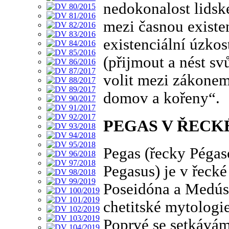
nedokonalost lidské
mezi časnou existe
existenciální úzkost
(přijmout a nést s
volit mezi zákonem
domov a kořeny“.
PEGAS V ŘECK
Pegas (řecky Pégas
Pegasus) je v řeck
Poseidóna a Medús
chetitské mytologie
Poprvé se setkává