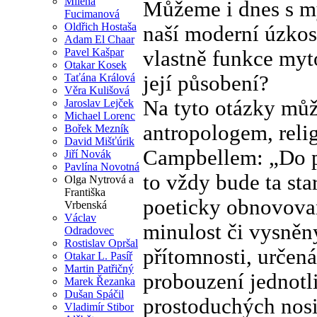
Milena
Můžeme i dnes s m
Fucimanová
Oldřich Hostaša
naší moderní úzkost
Adam El Chaar
Pavel Kašpar
vlastně funkce myto
Otakar Kosek
její působení?
Taťána Králová
Věra Kulišová
Na tyto otázky mů
Jaroslav Lejček
Michael Lorenc
antropologem, reli
Bořek Mezník
David Mišťúrik
Campbellem: „Do p
Jiří Novák
Pavlína Novotná
to vždy bude ta sta
Olga Nytrová a
Františka
poeticky obnovova
Vrbenská
Václav
minulost či vysněný
Odradovec
Rostislav Opršal
přítomnosti, určená
Otakar L. Pasíř
Martin Patřičný
probouzení jednotl
Marek Řezanka
Dušan Spáčil
prostoduchých nosit
Vladimír Stibor