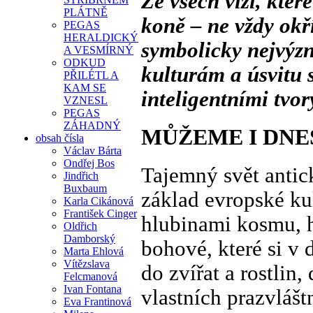
Ze všech vizí, kter
PLÁTNĚ
koně – ne vždy okř
PEGAS
HERALDICKÝ
symbolicky nejvýz
A VESMÍRNÝ
ODKUD
kulturám a úsvitu 
PŘILÉTL A
KAM SE
inteligentními tvor
VZNESL
PEGAS
ZÁHADNÝ
MŮŽEME I DNES
obsah čísla
Václav Bárta
Ondřej Bos
Tajemný svět antick
Jindřich
Buxbaum
základ evropské kul
Karla Cikánová
František Cinger
hlubinami kosmu, hl
Oldřich
Damborský
bohové, které si v
Marta Ehlová
Vítězslava
do zvířat a rostlin,
Felcmanová
Ivan Fontana
vlastních prazvláš
Eva Frantinová