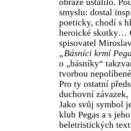
obraze ustálilo. Po
smyslu: dostal inspi
poeticky, chodí s 
heroické skutky… Ob
spisovatel Mirosla
„Básníci krmí Pega
o „básníky“ takzv
tvorbou nepolíbené
Pro ty ostatní před
duchovní závazek, 
Jako svůj symbol je
klub Pegas a s jeh
beletristických tex