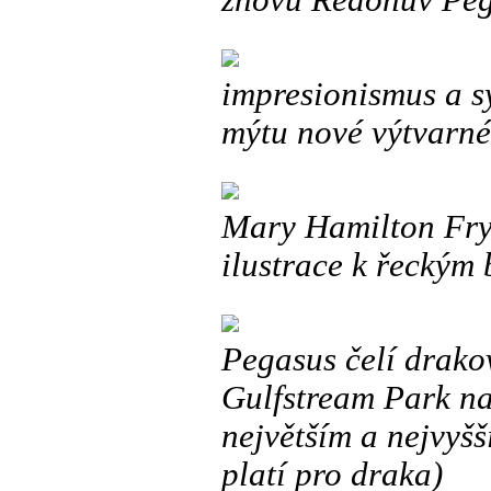
znovu Redonův Pega
impresionismus a s
mýtu nové výtvarné 
Mary Hamilton Frye
ilustrace k řeckým 
Pegasus čelí drakov
Gulfstream Park na 
největším a nejvyšš
platí pro draka)