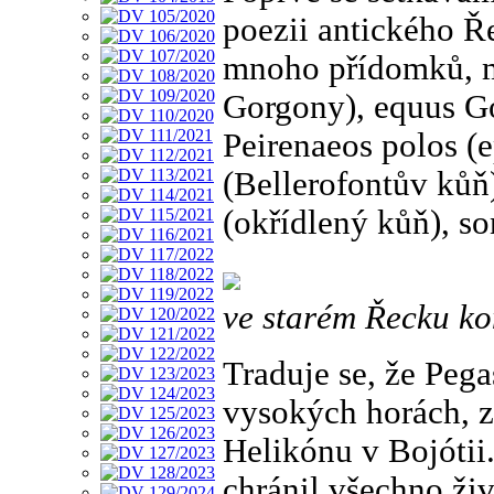
poezii antického Ře
mnoho přídomků, m
Gorgony), equus G
Peirenaeos polos (
(Bellerofontův kůň)
(okřídlený kůň), s
ve starém Řecku ko
Traduje se, že Pegas
vysokých horách, z
Helikónu v Bojóti
chránil všechno ži