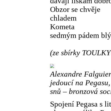
dávají liškám dobr
Obzor se chvěje
chladem
Kometa
sedmým pádem blýs
(ze sbírky TOULK
Alexandre Falguier
jedoucí na Pegasu,
snů – bronzová soch
Spojení Pegasa s li