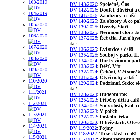
DV 143/2026
:
Společně, Čas
DV 142/2026
:
Doufej, důvěřuj
a d
DV 141/2026
:
Za obzory
a další
DV 140/2025
:
Za obzory, A co pa
DV 139/2025
:
Hvězdy, Stačí
DV 138/2025
:
Neromantická
a dal
DV 137/2025
:
Řeč těla, Jarní hys
další
DV 136/2025
:
Lví srdce
a další
DV 135/2025
:
Souboj v parku II.
DV 134/2024
:
Duel v zimním par
DV 133/2024
:
Déšť, Vítr
DV 132/2024
:
Čekání, Vlčí smeč
DV 131/2024
:
Čtyři nohy
a další
DV 129/2024
:
Podzimní, Srdce o
další
DV 128/2023
:
Hudební rok
DV 125/2023
:
Příběhy dětí
a další
DV 124/2023
:
Souvislosti, Řád
a d
DV 123/2023
:
V polích
DV 122/2022
:
Poslední řeka
DV 120/2022
:
O hvězdách, O lese
DV 119/2022
:
Pojmy
DV 118/2022
:
To se stává
a další
DV 117/2022
:
Zimní zahrady
a da