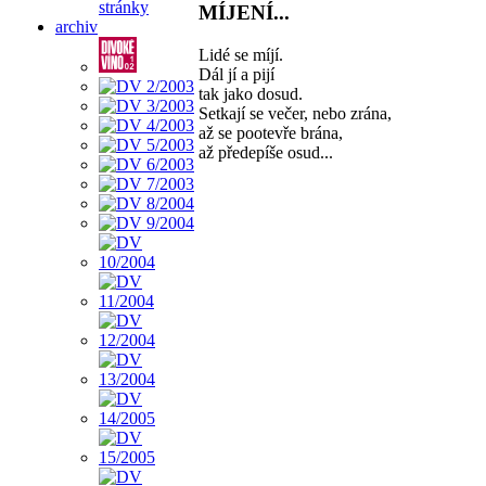
stránky
MÍJENÍ...
archiv
Lidé se míjí.
Dál jí a pijí
tak jako dosud.
Setkají se večer, nebo zrána,
až se pootevře brána,
až předepíše osud...