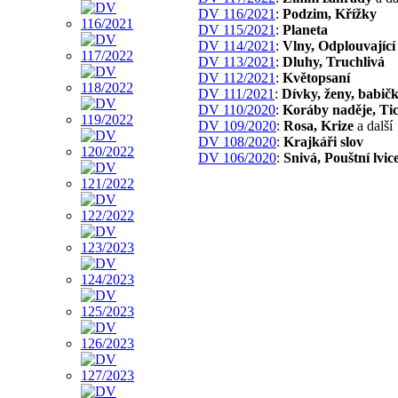
DV 116/2021
:
Podzim, Křížky
DV 115/2021
:
Planeta
DV 114/2021
:
Vlny, Odplouvající
DV 113/2021
:
Dluhy, Truchlivá
DV 112/2021
:
Květopsaní
DV 111/2021
:
Dívky, ženy, babič
DV 110/2020
:
Koráby naděje, Ti
DV 109/2020
:
Rosa, Krize
a další
DV 108/2020
:
Krajkáři slov
DV 106/2020
:
Snivá, Pouštní lvic