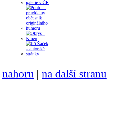
nahoru
|
na další stranu
Divoké víno 107/2020 vyšl
ISSN 1214-6099 /// samozv
104 00 Praha 10, Hájek 88,