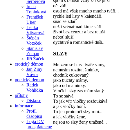
spolu s radostí vždy žal se plíží
Šerberová
oči září
Irena
osud má však mnoho mnoho tváří...
Topinková
rychle letí listy v kalendáři,
František
snad se zdaří
Uher
nežli scénář nadiktuje stáří
Lenka
život bez cenzur a bez retuší
Vitvarová
neboť sluší
Štěpán
dychtivé a romantické duši...
Votoček
Stanislav
SLZY
Zeman
Jiří Žáček
erotický démon
Mrazem se barví tváře samy,
Jan Ziny
nemusím roztírat šminky,
Vávra
chodník cukrovaný
poetický démon
jako buchty mámy,
Radek
jako od maminky.
Vohlídka
V očích slzy zas mám slaný.
přílohy
To se stává.
Diskuse
To jak vítr vločky rozfoukává
informace
a jak vločky honí.
Profil
To jen proto oči slzy roní...
časopisu
a jak vločky žene,
Loga DV
nejsou to slzy ženy uražené...
pro spřátelené