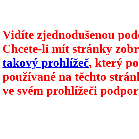
redakce@divokevino.cz
//
///
příští číslo Divokého v
Vidíte zjednodušenou pod
Chcete-li mít stránky zobr
takový prohlížeč
, který p
používané na těchto strán
ve svém prohlížeči podpor