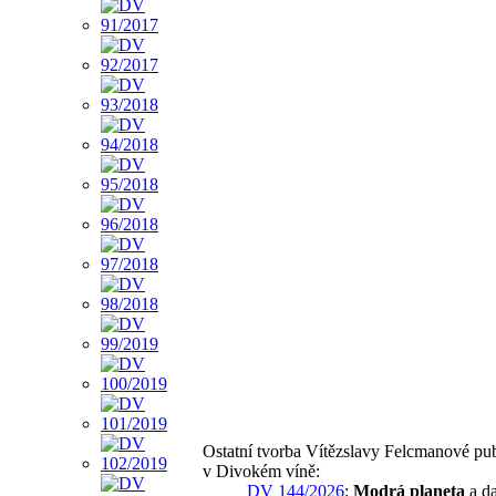
Ostatní tvorba Vítězslavy Felcmanové pu
v Divokém víně:
DV 144/2026
:
Modrá planeta
a da