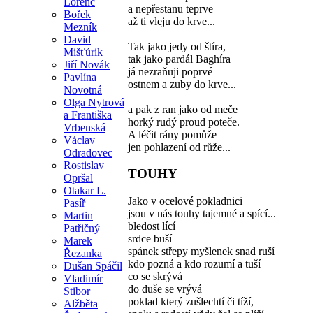
Lorenc
a nepřestanu teprve
Bořek
až ti vleju do krve...
Mezník
David
Tak jako jedy od štíra,
Mišťúrik
tak jako pardál Baghíra
Jiří Novák
já nezraňuji poprvé
Pavlína
ostnem a zuby do krve...
Novotná
Olga Nytrová
a pak z ran jako od meče
a Františka
horký rudý proud poteče.
Vrbenská
A léčit rány pomůže
Václav
jen pohlazení od růže...
Odradovec
Rostislav
TOUHY
Opršal
Otakar L.
Jako v ocelové pokladnici
Pasíř
jsou v nás touhy tajemné a spící...
Martin
bledost lící
Patřičný
srdce buší
Marek
spánek střepy myšlenek snad ruší
Řezanka
kdo pozná a kdo rozumí a tuší
Dušan Spáčil
co se skrývá
Vladimír
do duše se vrývá
Stibor
poklad který zušlechtí či tíží,
Alžběta