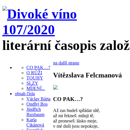
literární časopis zalo
na další stranu
CO PAK…?
O RŮŽI
Vítězslava Felcmanová
TOUHY
SLZY
MÍJENÍ...
obsah čísla
CO PAK…?
Václav Bárta
Ondřej Bos
Jindřich
Až zas budeš spřádat sítě,
Buxbaum
až mi řekneš: miluji tě,
Karla
až proneseš: lásko moje,
Cikánová
v mé duši jsou nepokoje,