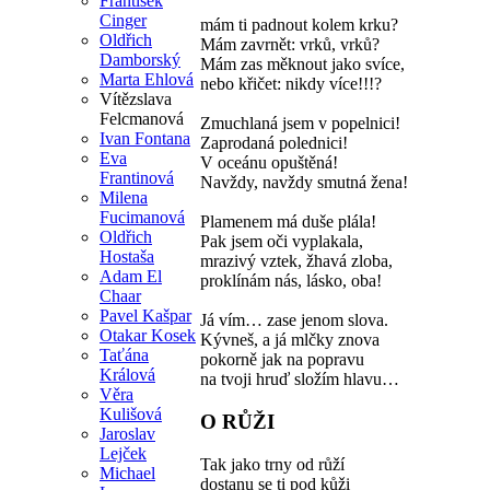
František
Cinger
mám ti padnout kolem krku?
Oldřich
Mám zavrnět: vrků, vrků?
Damborský
Mám zas měknout jako svíce,
Marta Ehlová
nebo křičet: nikdy více!!!?
Vítězslava
Felcmanová
Zmuchlaná jsem v popelnici!
Ivan Fontana
Zaprodaná polednici!
Eva
V oceánu opuštěná!
Frantinová
Navždy, navždy smutná žena!
Milena
Fucimanová
Plamenem má duše plála!
Oldřich
Pak jsem oči vyplakala,
Hostaša
mrazivý vztek, žhavá zloba,
Adam El
proklínám nás, lásko, oba!
Chaar
Pavel Kašpar
Já vím… zase jenom slova.
Otakar Kosek
Kývneš, a já mlčky znova
Taťána
pokorně jak na popravu
Králová
na tvoji hruď složím hlavu…
Věra
Kulišová
O RŮŽI
Jaroslav
Lejček
Tak jako trny od růží
Michael
dostanu se ti pod kůži