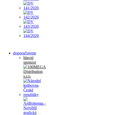
doporučujeme
hlavní
sponzor