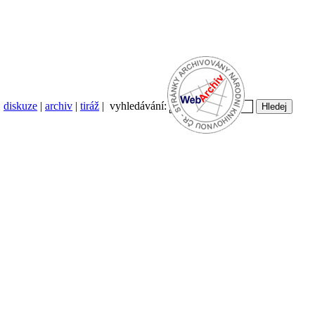
diskuze
|
archiv
|
tiráž
| vyhledávání: