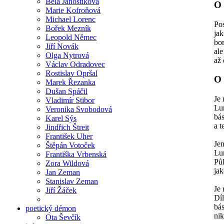
Běla Janoštíková
O
Marie Kofroňová
Michael Lorenc
Pos
Bořek Mezník
jak
Leopold Němec
bor
Jiří Novák
ale
Olga Nytrová
až 
Václav Odradovec
Rostislav Opršal
O
Marek Řezanka
Dušan Spáčil
Je 
Vladimír Stibor
Lu
Veronika Svobodová
bá
Karel Sýs
a t
Jindřich Štreit
František Uher
Je
Štěpán Votoček
Lu
Františka Vrbenská
Pů
Zora Wildová
jak
Jan Zeman
Stanislav Zeman
Je 
Jiří Žáček
Dí
bá
poetický démon
nik
Ota Ševčík