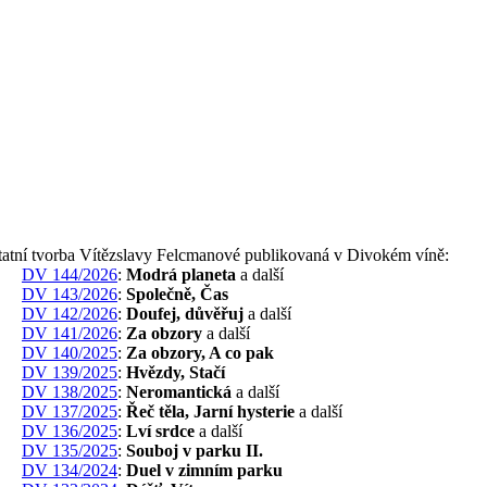
tatní tvorba Vítězslavy Felcmanové publikovaná v Divokém víně:
DV 144/2026
:
Modrá planeta
a další
DV 143/2026
:
Společně, Čas
DV 142/2026
:
Doufej, důvěřuj
a další
DV 141/2026
:
Za obzory
a další
DV 140/2025
:
Za obzory, A co pak
DV 139/2025
:
Hvězdy, Stačí
DV 138/2025
:
Neromantická
a další
DV 137/2025
:
Řeč těla, Jarní hysterie
a další
DV 136/2025
:
Lví srdce
a další
DV 135/2025
:
Souboj v parku II.
DV 134/2024
:
Duel v zimním parku