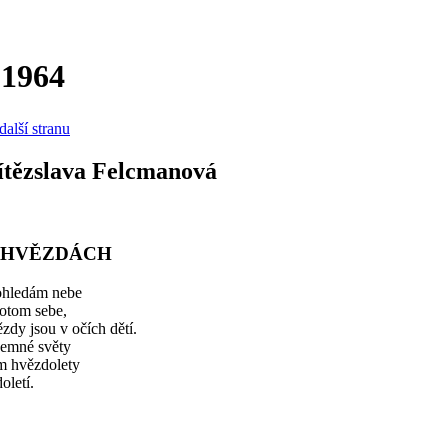
 1964
další stranu
ítězslava Felcmanová
 HVĚZDÁCH
ohledám nebe
potom sebe,
zdy jsou v očích dětí.
jemné světy
m hvězdolety
oletí.