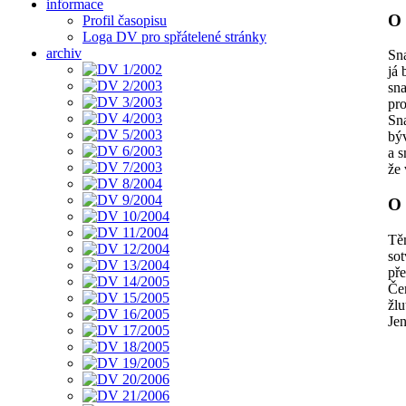
informace
O
Profil časopisu
Loga DV pro spřátelené stránky
archiv
Sna
já 
sna
pro
Sna
býv
a s
že 
O
Tě
sot
pře
Čer
žlu
Jen