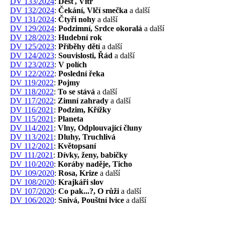
DV 133/2024
:
Déšť, Vítr
DV 132/2024
:
Čekání, Vlčí smečka
a další
DV 131/2024
:
Čtyři nohy
a další
DV 129/2024
:
Podzimní, Srdce okoralá
a další
DV 128/2023
:
Hudební rok
DV 125/2023
:
Příběhy dětí
a další
DV 124/2023
:
Souvislosti, Řád
a další
DV 123/2023
:
V polích
DV 122/2022
:
Poslední řeka
DV 119/2022
:
Pojmy
DV 118/2022
:
To se stává
a další
DV 117/2022
:
Zimní zahrady
a další
DV 116/2021
:
Podzim, Křížky
DV 115/2021
:
Planeta
DV 114/2021
:
Vlny, Odplouvající čluny
DV 113/2021
:
Dluhy, Truchlivá
DV 112/2021
:
Květopsaní
DV 111/2021
:
Dívky, ženy, babičky
DV 110/2020
:
Koráby naděje, Ticho
DV 109/2020
:
Rosa, Krize
a další
DV 108/2020
:
Krajkáři slov
DV 107/2020
:
Co pak...?, O růži
a další
DV 106/2020
:
Snivá, Pouštní lvice
a další