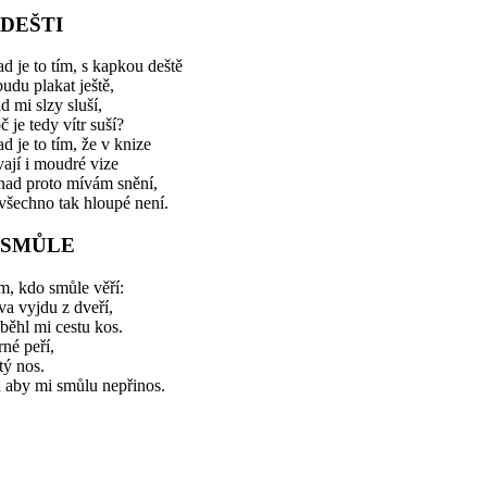
 DEŠTI
d je to tím, s kapkou deště
budu plakat ještě,
d mi slzy sluší,
č je tedy vítr suší?
d je to tím, že v knize
ají i moudré vize
nad proto mívám snění,
všechno tak hloupé není.
 SMŮLE
m, kdo smůle věří:
va vyjdu z dveří,
běhl mi cestu kos.
né peří,
tý nos.
 aby mi smůlu nepřinos.