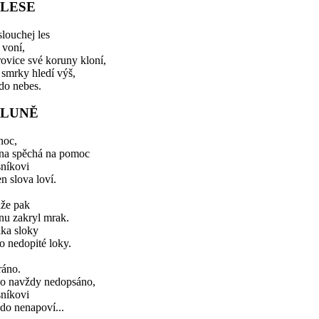
 LESE
louchej les
 voní,
ovice své koruny kloní,
 smrky hledí výš,
do nebes.
 LUNĚ
noc,
na spěchá na pomoc
sníkovi
en slova loví.
nže pak
nu zakryl mrak.
lka sloky
o nedopité loky.
ráno.
lo navždy nedopsáno,
sníkovi
do nenapoví...