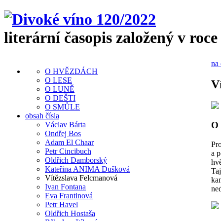
literární časopis založený v roce
na 
O HVĚZDÁCH
O LESE
V
O LUNĚ
O DEŠTI
O SMŮLE
obsah čísla
O
Václav Bárta
Ondřej Bos
Adam El Chaar
Pr
Petr Cincibuch
a 
Oldřich Damborský
hvě
Kateřina ANIMA Dušková
Ta
Vítězslava Felcmanová
ka
Ivan Fontana
ned
Eva Frantinová
Petr Havel
Oldřich Hostaša