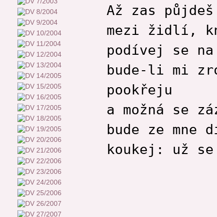
Až zas půjdeš
mezi židlí, k
podívej se na
bude-li mi zr
pookřeju
a možná se zá
bude ze mne d
koukej: už se