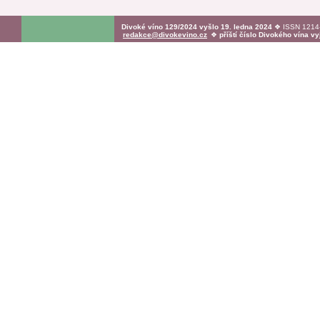
Divoké víno 129/2024 vyšlo 19. ledna 2024
❖ ISSN 1214-
redakce@divokevino.cz
❖
příští číslo Divokého vína v