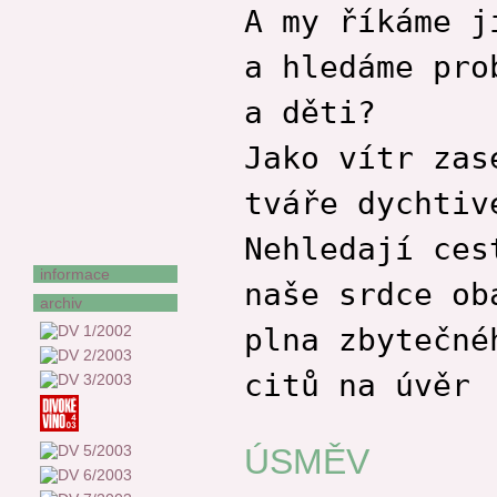
Vladimír Stibor
A my říkáme j
Karel Sýs
a hledáme pro
František Uher
Štěpán Votoček
a děti?
Františka Vrbenská
Zora Wildová
Jako vítr zas
Jan Zeman
tváře dychtiv
Stanislav Zeman
Jiří Žáček
Nehledají ces
informace
naše srdce ob
archiv
plna zbytečné
citů na úvěr
ÚSMĚV