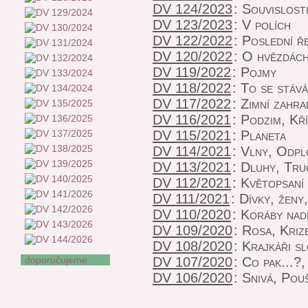
DV 124/2023
:
Souvislost
DV 123/2023
:
V polích
DV 122/2022
:
Poslední ř
DV 120/2022
:
O hvězdách
DV 119/2022
:
Pojmy
DV 118/2022
:
To se stává
DV 117/2022
:
Zimní zahra
DV 116/2021
:
Podzim, Kř
DV 115/2021
:
Planeta
DV 114/2021
:
Vlny, Odplo
DV 113/2021
:
Dluhy, Tru
DV 112/2021
:
Květopsaní
DV 111/2021
:
Dívky, ženy,
DV 110/2020
:
Koráby nad
DV 109/2020
:
Rosa, Kriz
DV 108/2020
:
Krajkáři s
doporučujeme
DV 107/2020
:
Co pak...?,
DV 106/2020
:
Snivá, Pouš