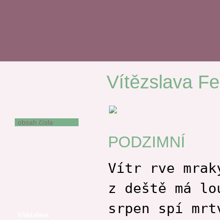
Vítězslava F
PODZIMNÍ
SRDCE OKORALÁ
ÚSMĚV
obsah čísla
Václav Bárta
PODZIMNÍ
Miroslav Barták
Jindřich Buxbaum
Vítr rve mrak
Adam El Chaar
Oldřich Damborský
z deště má lo
Kateřina Anima
Dušková
srpen spí mrt
Vítězslava