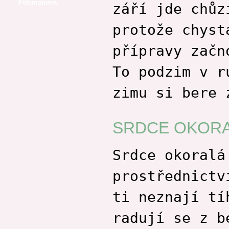
Felcmanová
září jde chůz
Eva Frantinová
protože chyst
Petr Havel
Kateřina Malec
přípravy začn
Houfková
Zdeněk Janas
To podzim v r
Běla Janoštíková
Marie Kofroňová
zimu si bere 
Vladimír Konůpka
Leopold Němec
SRDCE OKOR
Pavlína Novotná
Pavlína Novotná
Srdce okoralá
Olga Nytrová
Václav Odradovec
prostřednictv
Rostislav Opršal
Kamila Roučková
ti neznají tí
Marek Řezanka
radují se z b
Dušan Spáčil