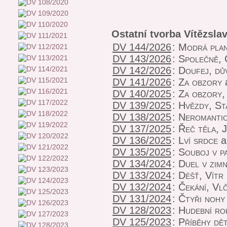
Ostatní tvorba Vítězsl
DV 144/2026
:
Modrá pla
DV 143/2026
:
Společně, 
DV 142/2026
:
Doufej, dů
DV 141/2026
:
Za obzory
a
DV 140/2025
:
Za obzory,
DV 139/2025
:
Hvězdy, St
DV 138/2025
:
Neromanti
DV 137/2025
:
Řeč těla, J
DV 136/2025
:
Lví srdce
a
DV 135/2025
:
Souboj v pa
DV 134/2024
:
Duel v zimn
DV 133/2024
:
Déšť, Vítr
DV 132/2024
:
Čekání, Vl
DV 131/2024
:
Čtyři nohy
DV 128/2023
:
Hudební ro
DV 125/2023
:
Příběhy dět