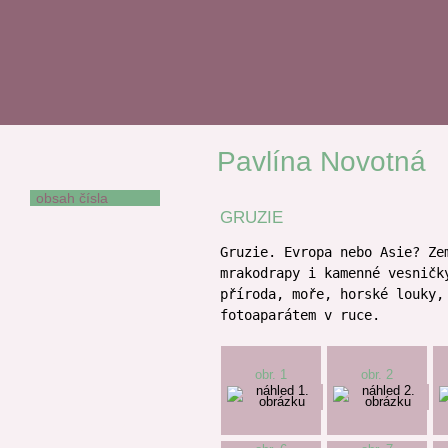
Pavlína Novotná
GRUZIE
obsah čísla
GRUZIE
Václav Bárta
Miroslav Barták
Gruzie. Evropa nebo Asie? Ze
Jindřich Buxbaum
mrakodrapy i kamenné vesničk
příroda, moře, horské louky,
Adam El Chaar
fotoaparátem v ruce.
Oldřich Damborský
Kateřina Anima
Dušková
obr. 1
obr. 2
Vítězslava
Felcmanová
Eva Frantinová