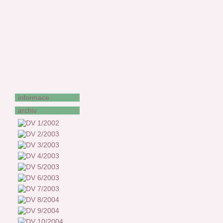
František Uher
Štěpán Votoček
Františka Vrbenská
Zora Wildová
Jan Zeman
Stanislav Zeman
Jiří Žáček
informace
archiv