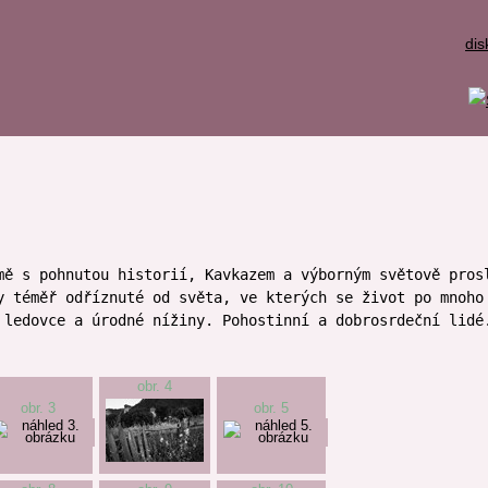
dis
mě s pohnutou historií, Kavkazem a výborným světově pros
y téměř odříznuté od světa, ve kterých se život po mnoho
 ledovce a úrodné nížiny. Pohostinní a dobrosrdeční lidé
obr. 4
obr. 3
obr. 5