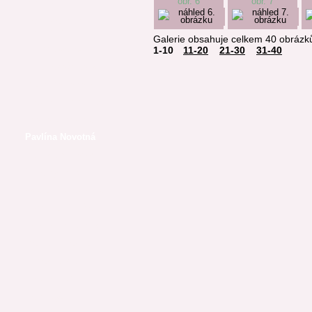
obr. 6
obr. 7
Petr Havel
Kateřina Malec
Houfková
Galerie obsahuje celkem 40 obrázk
Zdeněk Janas
1-10
11-20
21-30
31-40
Běla Janoštíková
Marie Kofroňová
Vladimír Konůpka
Leopold Němec
Pavlína Novotná
Pavlína Novotná
Olga Nytrová
Václav Odradovec
Rostislav Opršal
Kamila Roučková
Marek Řezanka
Dušan Spáčil
Vladimír Stibor
Karel Sýs