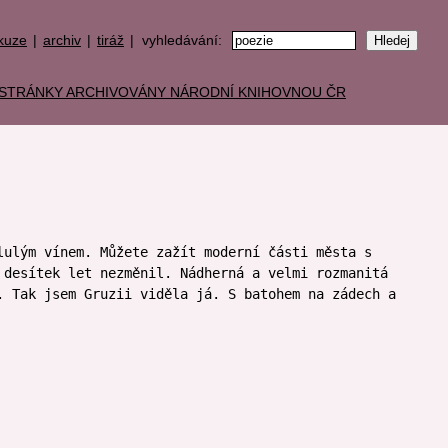
kuze
|
archiv
|
tiráž
| vyhledávání:
lulým vínem. Můžete zažít moderní části města s
 desítek let nezměnil. Nádherná a velmi rozmanitá
. Tak jsem Gruzii viděla já. S batohem na zádech a