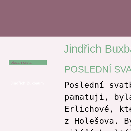
Jindřich Bux
POSLEDNÍ SVATBA
V LOŠTICÍCH
obsah čísla
POSLEDNÍ SVA
Václav Bárta
Miroslav Barták
Poslední svat
Jindřich Buxbaum
Adam El Chaar
pamatuji, byl
Oldřich Damborský
Kateřina Anima
Erlichové, kt
Dušková
Vítězslava
z Holešova. B
Felcmanová
Eva Frantinová