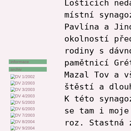
Lošticích ned
František Uher
místní synago
Štěpán Votoček
Františka Vrbenská
Pavlína a Jin
Zora Wildová
Jan Zeman
okolností pře
Stanislav Zeman
rodiny s dávn
Jiří Žáček
pamětnicí Gré
informace
archiv
Mazal Tov a v
štěstí a dlou
K této synago
se tam i moje
roz. Stastná 