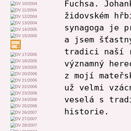
Fuchsa. Johan
židovském hřb
synagoga je p
a jsem šťastn
tradici naší 
významný here
z mojí mateřs
už velmi vzác
veselá s trad
historie.