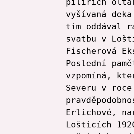
pilířích oltá
Petr Havel
vyšívaná deka
Kateřina Malec
Houfková
tím oddával r
Zdeněk Janas
Běla Janoštíková
svatbu v Lošt
Marie Kofroňová
Vladimír Konůpka
Fischerová Ek
Leopold Němec
Poslední pamě
Pavlína Novotná
Pavlína Novotná
vzpomíná, kte
Olga Nytrová
Severu v roce
Václav Odradovec
Rostislav Opršal
pravděpodobno
Kamila Roučková
Marek Řezanka
Erlichové, na
Dušan Spáčil
Lošticích 192
Vladimír Stibor
Karel Sýs