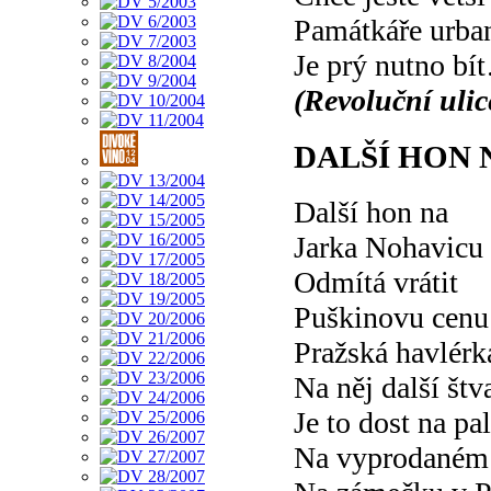
Památkáře urban
Je prý nutno bí
(Revoluční ulic
DALŠÍ HON 
Další hon na
Jarka Nohavicu
Odmítá vrátit
Puškinovu cenu
Pražská havlérk
Na něj další štv
Je to dost na pal
Na vyprodaném 