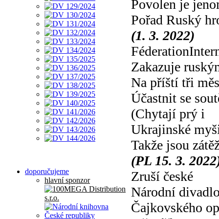
Povolen je jen
Pořad Ruský hr
(1. 3. 2022)
FéderationInter
Zakazuje rusk
Na příští tři mě
Účastnit se sout
(Chytají prý i
Ukrajinské myš
Takže jsou zátěž
(PL 15. 3. 2022
doporučujeme
Zruší české
hlavní sponzor
Národní divadl
Čajkovského op