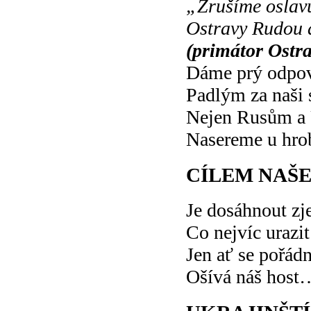
„Zrušíme oslav
Ostravy Rudou
(primátor Ostr
Dáme prý odpo
Padlým za naši
Nejen Rusům a
Nasereme u hro
CÍLEM NAŠ
Je dosáhnout zj
Co nejvíc urazit
Jen ať se pořád
Ošívá náš host