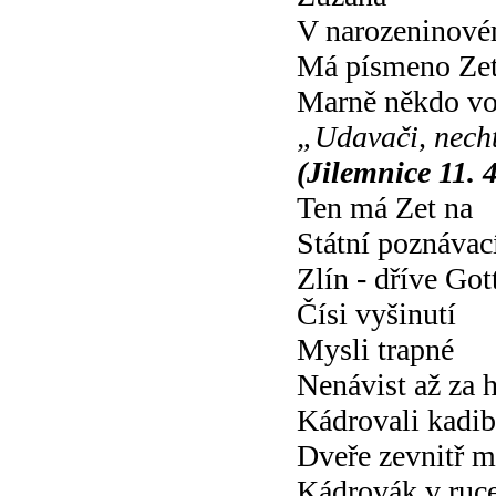
V narozeninové
Má písmeno Ze
Marně někdo vo
„Udavači, nech
(Jilemnice 11. 
Ten má Zet na
Státní poznávac
Zlín - dříve Go
Čísi vyšinutí
Mysli trapné
Nenávist až za 
Kádrovali kadi
Dveře zevnitř m
Kádrovák v ruc