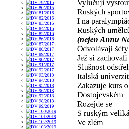
Vylučují vystou
Ruských sporto
I na paralympiá
Ruských umělc
(nejen Annu Net
Odvolávají šéfy
Jež si zachovali
Slušnost odstřel
Italská univerzi
Zakazuje kurs o
Dostojevském
Rozejde se
S ruským velik
Ve zlém