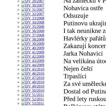
Na zámečku v P
Nohavica ostře
Odsuzuje
Putinovu ukraji
I tak neunikne z
Havlérky pařá
Zakazují koncer
Jarka Nohavici
Na velikána úto
Nejen čeští
Trpaslíci
Za své umělecké
Dostal od Putin
Před lety rusko