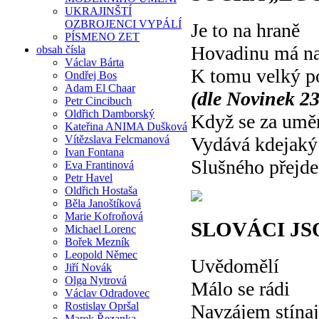
UKRAJINŠTÍ
OZBROJENCI VYPÁLÍ
Je to na hraně
PÍSMENO ZET
Hovadinu má na
obsah čísla
Václav Bárta
K tomu velký p
Ondřej Bos
Adam El Chaar
(dle Novinek 23
Petr Cincibuch
Oldřich Damborský
Když se za umě
Kateřina ANIMA Dušková
Vítězslava Felcmanová
Vydává kdejaký
Ivan Fontana
Slušného přejd
Eva Frantinová
Petr Havel
Oldřich Hostaša
Běla Janoštíková
Marie Kofroňová
SLOVÁCI J
Michael Lorenc
Bořek Mezník
Leopold Němec
Uvědomělí
Jiří Novák
Olga Nytrová
Málo se rádi
Václav Odradovec
Rostislav Opršal
Navzájem stínaj
Marek Řezanka