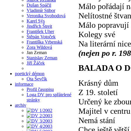
Málo pořádají n
Dušan Spáčil
Vladimír Stibor
Nelítostné štvan
Veronika Svobodová
Karel Sýs
Málo popravují
Jindřich Štreit
František Uher
Kolegy své
Štěpán Votoček
Na literární ni
Františka Vrbenská
Zora Wildová
(nejen po r. 19
Jan Zeman
Stanislav Zeman
Jiří Žáček
BALADA O 
poetický démon
Ota Ševčík
Krásný dům
informace
Profil časopisu
Z 19. století
Loga DV pro spřátelené
Určený ke zbou
stránky
archiv
Majitel v centr
Nemá stání
Chce ještě větší