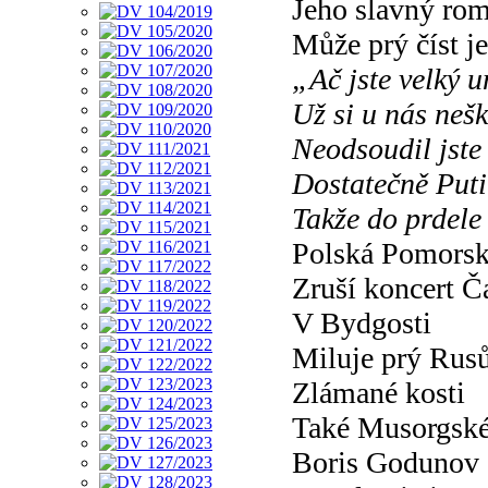
Jeho slavný rom
Může prý číst 
„Ač jste velký 
Už si u nás nešk
Neodsoudil jste
Dostatečně Put
Takže do prdele
Polská Pomorsk
Zruší koncert 
V Bydgosti
Miluje prý Rus
Zlámané kosti
Také Musorgské
Boris Godunov