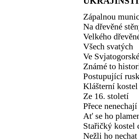
UKRAJINŠTÍ
Zápalnou munic
Na dřevěné stěn
Velkého dřevěné
Všech svatých
Ve Svjatogorské
Známé to histor
Postupující rusk
Klášterní kostel
Ze 16. století
Přece nenechají
Ať se ho plamen
Stařičký kostel 
Nežli ho necha