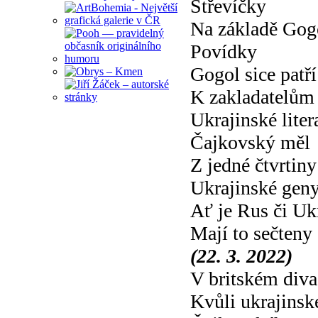
Střevíčky
Na základě Gog
Povídky
Gogol sice patří
K zakladatelům
Ukrajinské liter
Čajkovský měl
Z jedné čtvrtiny
Ukrajinské gen
Ať je Rus či Uk
Mají to sečteny
(22. 3. 2022)
V britském diva
Kvůli ukrajinsk