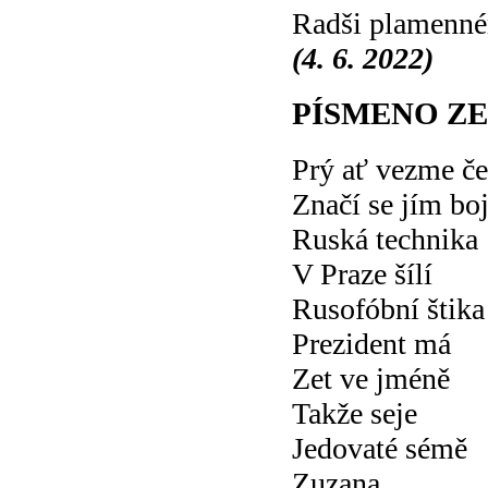
Radši plamenn
(4. 6. 2022)
PÍSMENO Z
Prý ať vezme če
Značí se jím boj
Ruská technika
V Praze šílí
Rusofóbní štika
Prezident má
Zet ve jméně
Takže seje
Jedovaté sémě
Zuzana