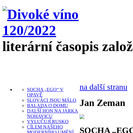
literární časopis zalo
na další stranu
SOCHA „EGO“ V
OPAVĚ
Jan Zeman
SLOVÁCI JSOU MÁLO
BALADA O DOMU
DALŠÍ HON NA JARKA
NOHAVICU
VYLUČUJÍ RUSKO
CÍLEM NAŠEHO
SOCHA „EGO
MODERNÍHO UMĚNÍ