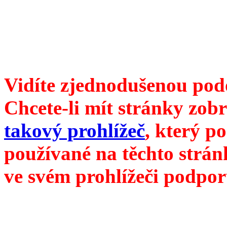
104 00 Praha 10, Hájek 88
redakce@divokevino.cz
vyjde 19. září 2022
Vidíte zjednodušenou pod
Chcete-li mít stránky zobr
takový prohlížeč
, který p
používané na těchto strán
ve svém prohlížeči podpor