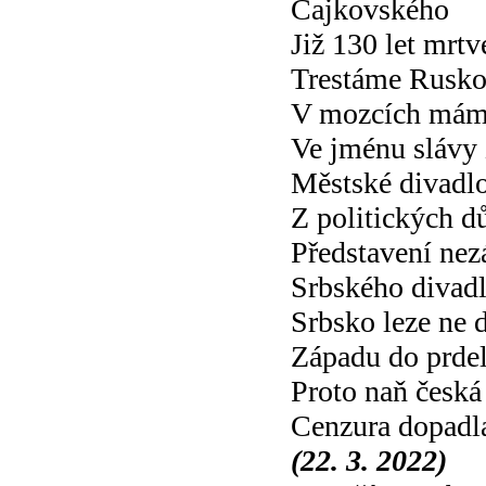
Čajkovského
Již 130 let mrt
Trestáme Rusk
V mozcích mám
Ve jménu slávy 
Městské divadlo
Z politických d
Představení nez
Srbského divad
Srbsko leze ne 
Západu do prde
Proto naň česká
Cenzura dopadl
(22. 3. 2022)