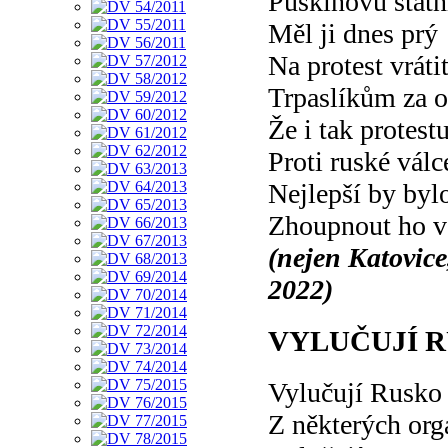
Puškinovu státn
Měl ji dnes prý
Na protest vráti
Trpaslíkům za 
Že i tak protest
Proti ruské válc
Nejlepší by byl
Zhoupnout ho v 
(nejen Katovic
2022)
VYLUČUJÍ 
Vylučují Rusko
Z některých org