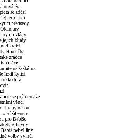
 kontejneru letí
á nová éra
pieta se zděsí
tejneru hodí
 kytici předsedy
 Okamury
 prý do vlády
 jejich bludy
 nad kyticí
edy Hamáčka
 také zrádce
ivná láce
umitelná šaškárna
e hodí kytici
o redaktora
ovin
zi
acie se prý nemaže
ietními věnci
ru Prahy nesou
 obří šibenice
u pro Babiše
kety gilotýny
Babiš nebyl líný
né volby vyhrál