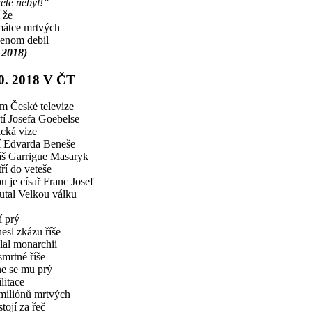
etě nebyl!“
 že
átce mrtvých
jenom debil
. 2018)
10. 2018 V ČT
m České televize
tí Josefa Goebelse
ická vize
í Edvarda Beneše
š Garrigue Masaryk
tří do veteše
u je císař Franc Josef
tal Velkou válku
 prý
nesl zkázu říše
lal monarchii
mrtné říše
e se mu prý
litace
miliónů mrtvých
tojí za řeč