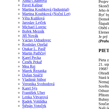
Anna Chabrová
Projev
Pavel Kašpar
Skonči
Martina Koubková (Industrial)
Jeho é
Martina Koubková (Noční Let)
Byť by
Věra Kulišová
Demokr
Jaroslav Lejček
Šlapal
Michael Lorenc
Obětí 
Bořek Mezník
Elemen
Jiří Novák
Je prý
Václav Odradovec
(Praha
Rostislav Opršal
Otakar L. Pasíř
PIET
Martin Patřičný
Karel Pecka
Pieta z
Čeněk Pekař
21. sr
Mea Rei
1968?
Marek Řezanka
Ohradi
Dušan Spáčil
Stará 
Vladimír Stibor
Nemaj
Veronika Svobodová
Sověts
Karel Sýs
Odsuzu
František Uher
Přitom
Lenka Vitvarová
Bubny 
Radek Vohlídka
Součas
Štěpán Votoček
Naši ú