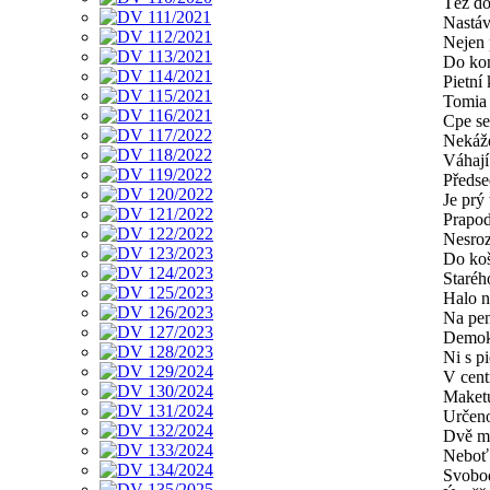
Též do
Nastáv
Nejen 
Do kon
Pietní
Tomia
Cpe se
Nekáže
Váhají
Předs
Je prý
Prapod
Nesroz
Do koš
Staréh
Halo n
Na pen
Demokr
Ni s p
V cent
Maketu
Určeno
Dvě ma
Neboť 
Svobod