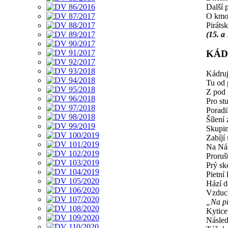
Další 
O kmot
Pirátsk
(15. a
KÁD
Kádrují
Tu od 
Z pod 
Pro st
Poradil
Šílení
Skupin
Zabíjí 
Na Nár
Proruš
Prý sk
Pietní 
Hází d
Vzduch
„Na pi
Kytice
Násled