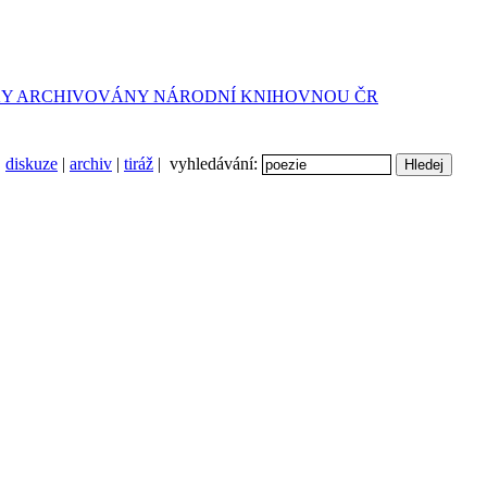
diskuze
|
archiv
|
tiráž
| vyhledávání: