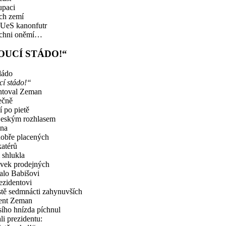
upaci
ch zemí
UeS kanonfutr
ichni oněmí…
OUCÍ STÁDO!“
ládo
í stádo!“
toval Zeman
ečně
í po pietě
Českým rozhlasem
pna
dobře placených
atérů
 shlukla
ovek prodejných
lo Babišovi
ezidentovi
tě sedmnácti zahynuvších
ent Zeman
ího hnízda píchnul
li prezidentu: