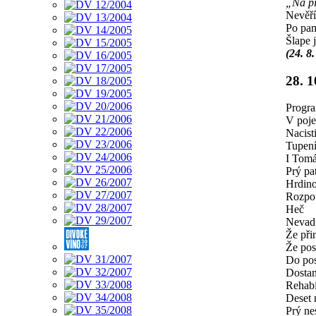
„Na pi
Nevěří
Po pam
Šlape 
(24. 8
28. 
Progra
V poje
Nacist
Tupen
I Tomá
Prý pa
Hrdino
Rozpou
Heč
Nevadí
Že při
Že pos
Do pos
Dostan
Rehabi
Deset 
Prý nes