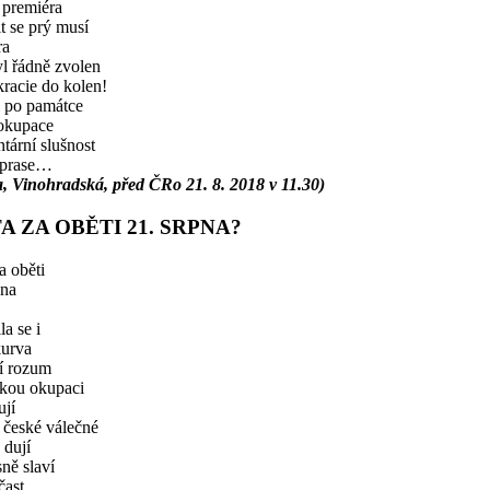
 premiéra
t se prý musí
ra
l řádně zvolen
acie do kolen!
i po památce
okupace
tární slušnost
 prase…
, Vinohradská, před ČRo 21. 8. 2018 v 11.30)
A ZA OBĚTI 21. SRPNA?
a oběti
pna
la se i
kurva
í rozum
kou okupaci
jí
 české válečné
dují
ně slaví
čast