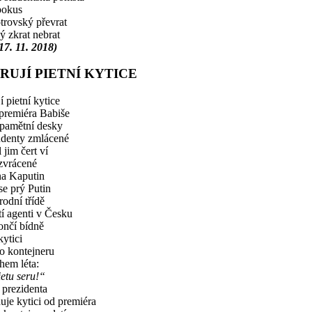
pokus
rovský převrat
ý zkrat nebrat
 17. 11. 2018)
RUJÍ PIETNÍ KYTICE
 pietní kytice
premiéra Babiše
pamětní desky
udenty zmlácené
 jim čert ví
 zvrácené
a Kaputin
se prý Putin
odní třídě
tí agenti v Česku
ončí bídně
kytici
o kontejneru
em léta:
etu seru!“
 prezidenta
uje kytici od premiéra