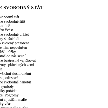
E SVOBODNÝ STÁT
vobodný stát
 svobodně šířit
ou lež
tší žvást
e svobodně urážet
y slušné lidi
o zvolený prezident
e nám neposlušen
bší urážky
stně od nás sklidí
 beztrestně vajíčkovat
enty spřátelených zemí
tě
 všichni slušní oněmí
ti, otřes se!
e svobodně hanobit
ní symboly
tiky pořádat
ce. Pogromy
ní a justiční mafie
ky včas