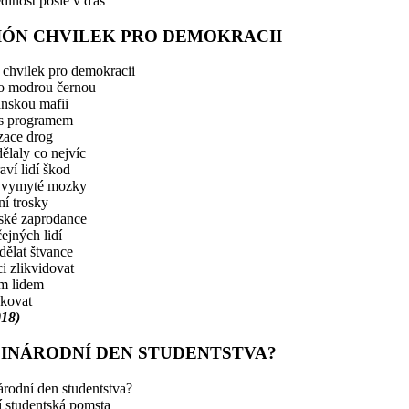
dlnost pošle v ďas
IÓN CHVILEK PRO DEMOKRACII
 chvilek pro demokracii
o modrou černou
nskou mafii
 s programem
zace drog
ělaly co nejvíc
aví lidí škod
 vymyté mozky
í trosky
ské zaprodance
ejných lidí
 dělat štvance
i zlikvidovat
m lidem
kovat
018)
INÁRODNÍ DEN STUDENTSTVA?
rodní den studentstva?
 studentská pomsta