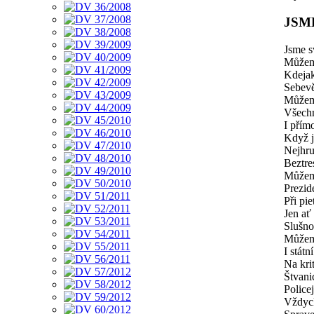
JSM
Jsme s
Můžeme
Kdejak
Sebevě
Můžem
Všechn
I přím
Když j
Nejhru
Beztre
Můžeme
Prezid
Při pie
Jen ať
Slušnos
Můžem
I stát
Na kri
Štvani
Policej
Vždyc