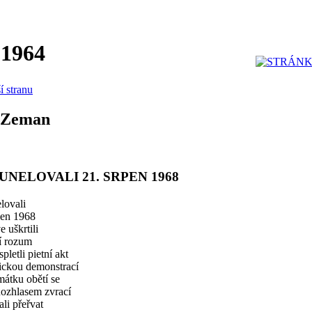
 1964
í stranu
 Zeman
UNELOVALI 21. SRPEN 1968
lovali
pen 1968
 uškrtili
í rozum
spletli pietní akt
tickou demonstrací
átku obětí se
ozhlasem zvrací
li přeřvat