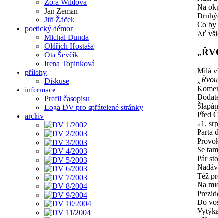
Zora Wildová
Na ok
Jan Zeman
Druhý
Jiří Žáček
Co by 
poetický démon
Ať vš
Michal Dunda
Oldřich Hostaša
„ŘV
Ota Ševčík
Irena Topinková
Milá v
přílohy
„Řvouc
Diskuse
Komen
informace
Dodat
Profil časopisu
Šlapán
Loga DV pro spřátelené stránky
Před 
archiv
21. sr
Parta 
Provok
Se tam
Pár st
Nadáva
Též pr
Na mís
Prezid
Do vos
Vytýka