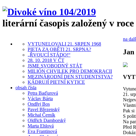
literární časopis založený v roce
na dalš
VYTUNELOVALI 21. SRPEN 1968
PIETA ZA OBĚTI 21. SRPNA?
Jan
„ŘVOUCÍ STÁDO!“
28. 10. 2018 V ČT
JSME SVOBODNÝ STÁT
MILIÓN CHVILEK PRO DEMOKRACII
VYT
MEZINÁRODNÍ DEN STUDENTSTVA?
KÁDRUJÍ PIETNÍ KYTICE
obsah čísla
Vytune
Petra Baďurová
21. sr
Václav Bárta
Nejprve
Ondřej Bos
Vlastn
Pavel Březenský
Pak si 
Michal Černík
S poli
Oldřich Damborský
Na pam
Marta Ehlová
Před R
Eva Frantinová
Dokáza