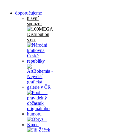
doporučujeme
hlavní
sponzor