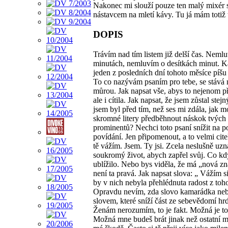
Nakonec mi slouží pouze ten malý mixér 
nástavcem na mletí kávy. Tu já mám totiž 
DOPIS
Trávím nad tím listem již delší čas. Neml
minutách, nemluvím o desítkách minut. 
jeden z posledních dní tohoto měsíce píšu 
To co nazývám psaním pro tebe, se stává 
můrou. Jak napsat vše, abys to nejenom př
ale i cítila. Jak napsat, že jsem zůstal stejn
jsem byl před tím, než ses mi zdála, jak
skromné litery předběhnout náskok tvých
prominentů? Nechci toto psaní snížit na 
povídání. Jen připomenout, a to velmi citel
tě vážím. Jsem. Ty jsi. Zcela neslušně uz
soukromý život, abych zapřel svůj. Co kdy
ublížilo. Nebo bys viděla, že má „nová z
není ta pravá. Jak napsat slova: „ Vážím si
by v nich nebyla přehlédnuta radost z toho
Opravdu nevím, zda slovo kamarádka ne
slovem, které sníží část ze sebevědomí hr
Ženám nerozumím, to je fakt. Možná je to
Možná mne budeš brát jinak než ostatní 