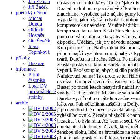
Jan Zeman
nástavcem na mletí kávy. To je nějaké div
Jiří Žáček
Rozbalím druhou, o poznání větší krabici.
poetický démon
zmuchlané, vyrobené asi z nějaké gumy lež
Michal
Vypadá to, jako nějaká mrtvola. U nohou 
Dunda
kompresorek s návodem. Vsuňte hadičku
Oldřich
kompresoru tam a tam. Stiskněte zelený s
Hostaša
panna se vám nafoukne tak, aby vám byla
Ota Ševčík
dispozici. Udělám, jak je v návodu napsá
Irena
Kompresorek na několik minut tiše brouk
Topinková
připomínající vyschlou mumii, nabývá ky
přílohy
tvarů. Dareba na ní začne štěkat. Po nafo
Diskuse
ženské postavy se kompresorek automati
informace
vypnul. Poodstoupím, abych si dílo prohlé
Profil
Nafukovací panna! Tak proto se ten řidič 
časopisu
usmíval. Gumové stvoření s úsměvem a l
Loga DV
Buster po třiceti letech nestydatě nabízí 
pro spřátelené
vnady. Takhle naletět! Musím se sám sobě
stránky
Dareba vycítí dobrou náladu a začne se 
archiv
laškovat. Pak několikrát zaštěká na Dolly
ji po něm hodil. Nejprve se zalekl, ale pa
zvítězil bojovník. Zezadu přiskočil k pann
ji zadku. To byla rána. Až jsem si sedl. V
dareba utekl do boudy. Zázrak, který měl 
ženskou úlohu, ležel na hromádce na zemi
připomínala prasklou nafukovací matračk