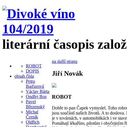
literární časopis zalo
na další stranu
ROBOT
DOPIS
Jiří Novák
obsah čísla
Petra
Baďurová
Václav Bárta
ROBOT
Ondřej Bos
Pavel
Březenský
Dobře to pan Čapek vymyslel. Toho robo
Michal
jsou součástí našich životů. A to doslova
Černík
je v továrnách, v automobilkách i ve stave
Oldřich
Pomáhají lékařům, pilotům i obyčejným ř