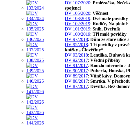
DV 107/2020
:
Prolézačka, Neček
spojenci
DV 105/2020
:
Věčnost
DV 103/2019
:
Dvě malé povídky
DV 102/2019
:
Rodiče, Na plotně
DV 101/2019
:
Sníh, Dveřník
DV 100/2019
:
Tři malé povídky
DV 97/2018
:
Dům ze staré ulice
a 
DV 95/2018
:
Tři povídky z práv
knížky „Člověčiny“
DV 93/2018
:
Lentilka, Duhová ku
DV 92/2017
:
Všední příběhy
DV 91/2017
:
Kouzlo internetu
a d
DV 90/2017
:
Puberta, Houska, P
DV 89/2017
:
Vůně kávy, Domovn
DV 88/2017
:
Smrtka, V přechod
DV 87/2017
:
Devítka, Bez domov