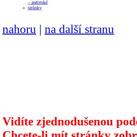
nahoru
|
na další stranu
Divoké víno 104/2019 vyšl
ISSN 1214-6099 /// samozv
104 00 Praha 10, Hájek 88,
redakce@divokevino.cz
//
///
příští číslo Divokého v
Vidíte zjednodušenou pod
Chcete-li mít stránky zobr