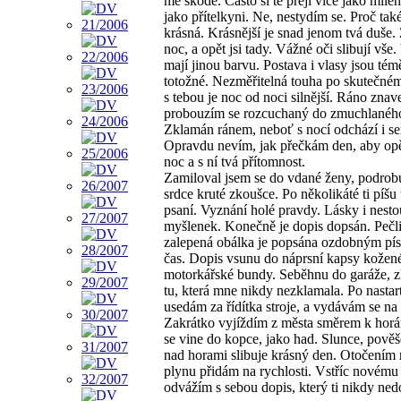
mé škodě. Často si tě přeji více jako mile
jako přítelkyni. Ne, nestydím se. Proč také
krásná. Krásnější je snad jenom tvá duše.
noc, a opět jsi tady. Vážné oči slibují vše
mají jinou barvu. Postava i vlasy jsou tém
totožné. Nezměřitelná touha po skutečném
s tebou je noc od noci silnější. Ráno znav
probouzím se rozcuchaný do zmuchlaného
Zklamán ránem, neboť s nocí odchází i se
Opravdu nevím, jak přečkám den, aby opět
noc a s ní tvá přítomnost.
Zamiloval jsem se do vdané ženy, podrobu
srdce kruté zkoušce. Po několikáté ti píšu 
psaní. Vyznání holé pravdy. Lásky i nest
myšlenek. Konečně je dopis dopsán. Pečl
zalepená obálka je popsána ozdobným pí
čas. Dopis vsunu do náprsní kapsy kožen
motorkářské bundy. Seběhnu do garáže, z
tu, která mne nikdy nezklamala. Po nastar
usedám za řídítka stroje, a vydávám se na 
Zakrátko vyjíždím z města směrem k horá
se vine do kopce, jako had. Slunce, pově
nad horami slibuje krásný den. Otočením 
plynu přidám na rychlosti. Vstříc novému
odvážím s sebou dopis, který ti nikdy ned