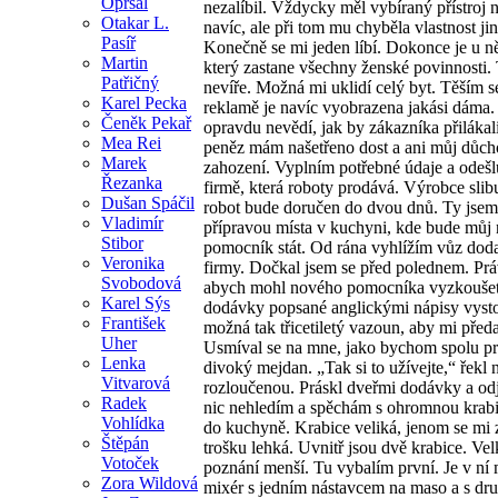
Opršal
nezalíbil. Vždycky měl vybíraný přístroj 
Otakar L.
navíc, ale při tom mu chyběla vlastnost jin
Pasíř
Konečně se mi jeden líbí. Dokonce je u ně
Martin
který zastane všechny ženské povinnosti. 
Patřičný
nevíře. Možná mi uklidí celý byt. Těším s
Karel Pecka
reklamě je navíc vyobrazena jakási dáma.
Čeněk Pekař
opravdu nevědí, jak by zákazníka přilákal
Mea Rei
peněz mám našetřeno dost a ani můj důch
Marek
zahození. Vyplním potřebné údaje a odešl
Řezanka
firmě, která roboty prodává. Výrobce slibu
Dušan Spáčil
robot bude doručen do dvou dnů. Ty jsem 
Vladimír
přípravou místa v kuchyni, kde bude můj
Stibor
pomocník stát. Od rána vyhlížím vůz dod
Veronika
firmy. Dočkal jsem se před polednem. Prá
Svobodová
abych mohl nového pomocníka vyzkoušet
Karel Sýs
dodávky popsané anglickými nápisy vysto
František
možná tak třicetiletý vazoun, aby mi předa
Uher
Usmíval se na mne, jako bychom spolu pr
Lenka
divoký mejdan. „Tak si to užívejte,“ řekl 
Vitvarová
rozloučenou. Práskl dveřmi dodávky a od
Radek
nic nehledím a spěchám s ohromnou krab
Vohlídka
do kuchyně. Krabice veliká, jenom se mi 
Štěpán
trošku lehká. Uvnitř jsou dvě krabice. Vel
Votoček
poznání menší. Tu vybalím první. Je v ní
Zora Wildová
mixér s jedním nástavcem na maso a s d