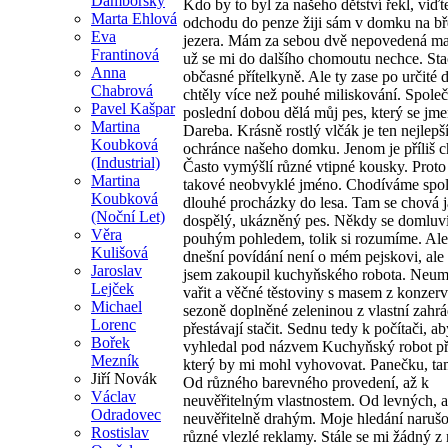
Damborský
Kdo by to byl za našeho dětství řekl, viďt
Marta Ehlová
odchodu do penze žiji sám v domku na b
Eva
jezera. Mám za sebou dvě nepovedená man
Frantinová
už se mi do dalšího chomoutu nechce. Sta
Anna
občasné přítelkyně. Ale ty zase po určité 
Chabrová
chtěly více než pouhé miliskování. Spole
Pavel Kašpar
poslední dobou dělá můj pes, který se jm
Martina
Dareba. Krásně rostlý vlčák je ten nejlepší 
Koubková
ochránce našeho domku. Jenom je příliš c
(Industrial)
Často vymýšlí různé vtipné kousky. Proto
Martina
takové neobvyklé jméno. Chodíváme spo
Koubková
dlouhé procházky do lesa. Tam se chová 
(Noční Let)
dospělý, ukázněný pes. Někdy se domlu
Věra
pouhým pohledem, tolik si rozumíme. Ale 
Kulišová
dnešní povídání není o mém pejskovi, ale
Jaroslav
jsem zakoupil kuchyňského robota. Neu
Lejček
vařit a věčné těstoviny s masem z konzerv
Michael
sezoně doplněné zeleninou z vlastní zahr
Lorenc
přestávají stačit. Sednu tedy k počítači, a
Bořek
vyhledal pod názvem Kuchyňský robot pří
Mezník
který by mi mohl vyhovovat. Panečku, tam
Jiří Novák
Od různého barevného provedení, až k
Václav
neuvěřitelným vlastnostem. Od levných, a
Odradovec
neuvěřitelně drahým. Moje hledání naruš
Rostislav
různé vlezlé reklamy. Stále se mi žádný z