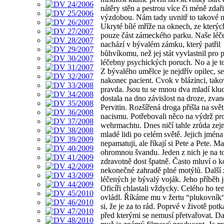
nátěry stěn a pestrou více či méně zdař
výzdobou. Nám tady uvnitř to takové n
Ukryté bílé mříže na oknech, ze kterých
pouze část zámeckého parku. Naše léč
nachází v bývalém zámku, který patřil
bůhvíkomu, než jej stát vyvlastnil pro 
léčebny psychických poruch. No a je t
Z bývalého umělce je nejdřív opilec, s
nakonec pacient. Cvok v blázinci, tako
pravda. Jsou tu se mnou dva mladí kluc
dostala na dno závislost na droze, zvan
Pervitin. Rozšířená droga přišla na svět
nacismu. Potřebovali něco na výdrž pr
wehrmachtu. Dnes ničí tahle zrůda ze
mladé lidi po celém světě. Jejich jména 
nepamatuji, ale říkají si Pete a Pete. Ma
ohromnou švandu. Jeden z nich je na 
zdravotně dost špatně. Často mluví o k
nekonečné zahradě plné motýlů. Další 
léčených je bývalý voják. Jeho příběh j
Oficíři chlastali vždycky. Celého ho ten
ovládl. Říkáme mu v žertu “plukovník
si, že je za to rád. Poprvé v životě potka
před kterými se nemusí přetvařovat. Dal