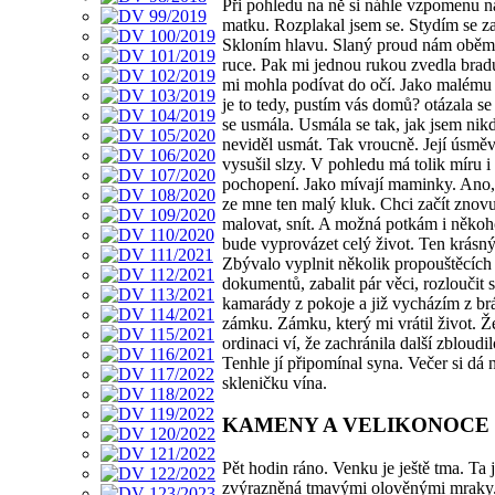
Při pohledu na ně si náhle vzpomenu n
matku. Rozplakal jsem se. Stydím se za
Skloním hlavu. Slaný proud nám oběm
ruce. Pak mi jednou rukou zvedla brad
mi mohla podívat do očí. Jako malému d
je to tedy, pustím vás domů? otázala se 
se usmála. Usmála se tak, jak jsem nik
neviděl usmát. Tak vroucně. Její úsmě
vysušil slzy. V pohledu má tolik míru i
pochopení. Jako mívají maminky. Ano,
ze mne ten malý kluk. Chci začít znovu 
malovat, snít. A možná potkám i něko
bude vyprovázet celý život. Ten krásný
Zbývalo vyplnit několik propouštěcích
dokumentů, zabalit pár věci, rozloučit s
kamarády z pokoje a již vycházím z br
zámku. Zámku, který mi vrátil život. Ž
ordinaci ví, že zachránila další zbloudil
Tenhle jí připomínal syna. Večer si dá 
skleničku vína.
KAMENY A VELIKONOCE
Pět hodin ráno. Venku je ještě tma. Ta 
zvýrazněná tmavými olověnými mraky