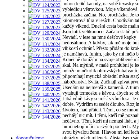
nohou letité kanady, na sobě texasky se
vybledlou větrovkou. Moje víkendová
procházka začíná. No, procházka. Je to
kilometrová túra v lesích. Chodívám ta
každý víkend. Dnešní cesta bude malin
Jsou totiž velikonoce. Začalo slabě prše
Nevadí, v lese na mne dešťové kapky
nedosáhnou. A kdyby, tak mě moje bu
vlhkostí ochrání. Přesto přidám do kro
je namáhavá, funím, jako by mi mělo být
Konečně dorážím na svoje oblíbené mí
skal. Na mýtině, v malé prohlubni je l
položeno několik obrovských balvanů.
připomínají mytická obřadní místa star
náboženství. Svítá. Začínají zpívat prvn
Usedám na nejmenší z kamenů. Z tlu
vytahuji termosku s kávou, abych se ob
Libá vůně kávy se mísí s vůní lesa. Je 
dobře. Vydržím tu sedět dlouho. Rozj
životem, nad přáteli. Těmi, co se mnou 
nechtějí nic mít. I těmi, kteří mě poznal
nedávno. Těm, kteří mi nemusí lhát, a j
nimi nebojím říci o svých pocitech. My
svou bývalou ženu. Hlavou mi letí lech
obrázky mých milenek. Zůstal jsem sám
doporučujeme