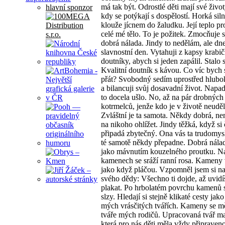
má tak být. Odrostlé děti mají své životy
hlavní sponzor
kdy se potýkají s dospělostí. Horká sil
klouže jícnem do žaludku. Její teplo pr
celé mé tělo. To je požitek. Zmocňuje 
dobrá nálada. Jindy to nedělám, ale dne
slavnostní den. Vytahuji z kapsy krabič
doutníky, abych si jeden zapálil. Stalo s
Kvalitní doutník s kávou. Co víc bych 
přát? Svobodný sedím uprostřed hlubo
a bilancuji svůj dosavadní život. Napa
to docela ušlo. No, až na pár drobných
kotrmelců, jenže kdo je v životě neuděl
Zvláštní je ta samota. Někdy dobrá, n
na nikoho ohlížet. Jindy těžká, když si
připadá zbytečný. Ona vás ta trudomysl
té samotě někdy přepadne. Dobrá nála
jako mávnutím kouzelného proutku. N
kamenech se sráží ranní rosa. Kameny 
jako když pláčou. Vzpomněl jsem si na
svého dědy: Všechno ti dojde, až uvid
plakat. Po hrbolatém povrchu kamenů s
slzy. Hledají si stejně klikaté cesty jako
mých vrásčitých tvářích. Kameny se m
tváře mých rodičů. Upracovaná tvář m
která pro nás děti měla vždy připraven