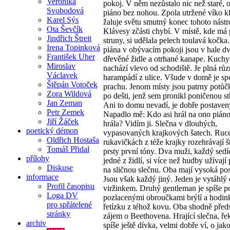
Veronika
pokoj. V něm nezůstalo nic než staré, 
Svobodová
piáno bez nohou. Zpola utržené víko k
Karel Sýs
žaluje světu smutný konec tohoto nástr
Ota Ševčík
Klávesy zčásti chybí. V místě, kde má
Jindřich Štreit
struny, si udělala pelech toulavá kočk
Irena Topinková
piána v obývacím pokoji jsou v hale dv
František Uher
dřevěné židle a otrhané kanape. Kuchy
Miroslav
nachází vlevo od schodiště. Je plná rů
Václavek
harampádí z ulice. Všude v domě je sp
Štěpán Votoček
prachu. Jenom místy jsou patrny potů
Zora Wildová
po dešti, jenž sem pronikl poničenou s
Jan Zeman
Ani to domu nevadí, je dobře postaven
Petr Zemek
Napadlo mě: Kdo asi hrál na ono pián
Jiří Žáček
hrála? Vidím ji. Slečna v dlouhých,
poetický démon
vypasovaných krajkových šatech. Ruc
Oldřich Hostaša
rukavičkách z téže krajky rozehrávají š
Tomáš Přidal
prsty první tóny. Dva muži, každý sedí
přílohy
jedné z židlí, si více než hudby užívají
Diskuse
na sličnou slečnu. Oba mají vysoká pos
informace
Jsou však každý jiný. Jeden je vytáhlý 
Profil časopisu
viržinkem. Druhý gentleman je spíše p
Loga DV
pozlacenými obroučkami brýlí a hodin
pro spřátelené
řetízku z téhož kovu. Oba shodně předst
stránky
zájem o Beethovena. Hrající slečna, ř
archiv
spíše ještě dívka, velmi dobře ví, o jak