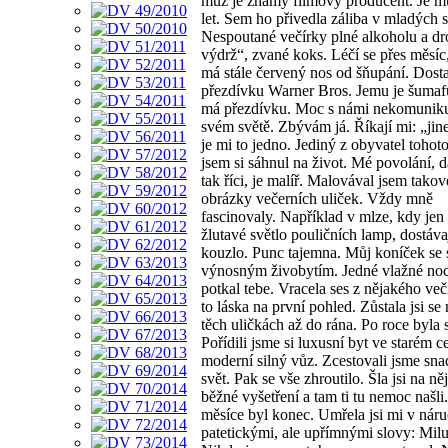
muž je známý filmový producent. Je 
let. Sem ho přivedla záliba v mladých 
Nespoutané večírky plné alkoholu a d
výdrž“, zvané koks. Léčí se přes měsíc,
má stále červený nos od šňupání. Dosta
přezdívku Warner Bros. Jemu je šumaf
má přezdívku. Moc s námi nekomuniku
svém světě. Zbývám já. Říkají mi: „jin
je mi to jedno. Jediný z obyvatel tohot
jsem si sáhnul na život. Mé povolání, dá
tak říci, je malíř. Malovával jsem takov
obrázky večerních uliček. Vždy mně
fascinovaly. Například v mlze, kdy jen
žlutavé světlo pouličních lamp, dostávaj
kouzlo. Punc tajemna. Můj koníček se s
výnosným živobytím. Jedné vlažné noc
potkal tebe. Vracela ses z nějakého več
to láska na první pohled. Zůstala jsi s
těch uličkách až do rána. Po roce byla 
Pořídili jsme si luxusní byt ve starém c
moderní silný vůz. Zcestovali jsme sna
svět. Pak se vše zhroutilo. Šla jsi na ně
běžné vyšetření a tam ti tu nemoc našli
měsíce byl konec. Umřela jsi mi v náru
patetickými, ale upřímnými slovy: Miluj