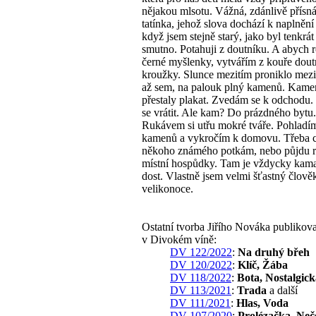
nějakou mlsotu. Vážná, zdánlivě přísná
tatínka, jehož slova dochází k naplnění
když jsem stejně starý, jako byl tenkrát
smutno. Potahuji z doutníku. A abych r
černé myšlenky, vytvářím z kouře dout
kroužky. Slunce mezitím proniklo mez
až sem, na palouk plný kamenů. Kame
přestaly plakat. Zvedám se k odchodu.
se vrátit. Ale kam? Do prázdného bytu.
Rukávem si utřu mokré tváře. Pohladím
kamenů a vykročím k domovu. Třeba c
někoho známého potkám, nebo půjdu 
místní hospůdky. Tam je vždycky kam
dost. Vlastně jsem velmi šťastný člově
velikonoce.
Ostatní tvorba Jiřího Nováka publikov
v Divokém víně:
DV 122/2022
:
Na druhý břeh
DV 120/2022
:
Klíč, Žába
DV 118/2022
:
Bota, Nostalgick
DV 113/2021
:
Trada
a další
DV 111/2021
:
Hlas, Voda
DV 107/2020
:
Prolézačka, Neč