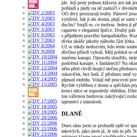
jde. Její prsty jednou klávesy jen tak j
pohladí a jindy na ně zaútočí v divoké
Oči divy prozrazují touhy. Pánové jsou
vytržení. Jak ji ale dostat, ptají se sami
duchu? Snaží se, co mohou. Jeden jí př
cigaretu v elegantní špičce. Druhý pán
s přípitkem pravého šampaňského. Ro
dívka ukáže jakoby náhodu část lýtka. 
Už se nikdy nedozvím, kdo tento soubo
dívčinu přízeň vyhrál. Můj pohled se o
starému kanapi. Opravdu sloužilo, stej
podobná kanape, v šantánech? Na okam
něm před chvílí hrající slečnu představ
rukaviček, bez šatů. Z představ mně vy
pípnutí mobilu. Volají mě pracovní pov
Rychle vyběhnu z domu a spěchám pr
konci ulice se naposledy ohlédnu. Dům
tou váženou budovou zakrývající rozk
tajemství z minulosti.
DLANĚ
Dnes ráno jsem se probudil opět ve spo
takových, jako jsem já. Je nás tu pět. 
místnost klame první návštěvníky bar