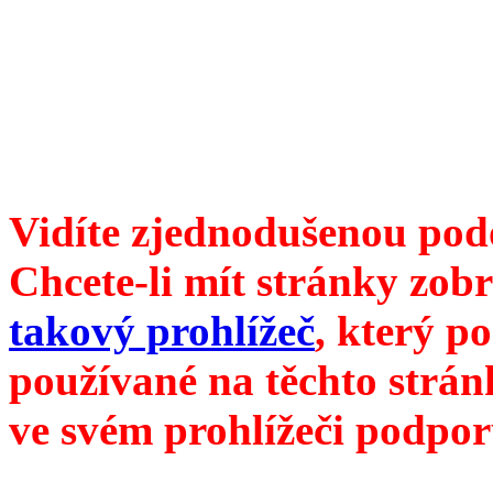
6099 /// samozvaný šéfreda
104 00 Praha 10, Hájek 88,
redakce@divokevino.cz
//
///
příští číslo Divokého v
Vidíte zjednodušenou pod
Chcete-li mít stránky zobr
takový prohlížeč
, který p
používané na těchto strán
ve svém prohlížeči podpor