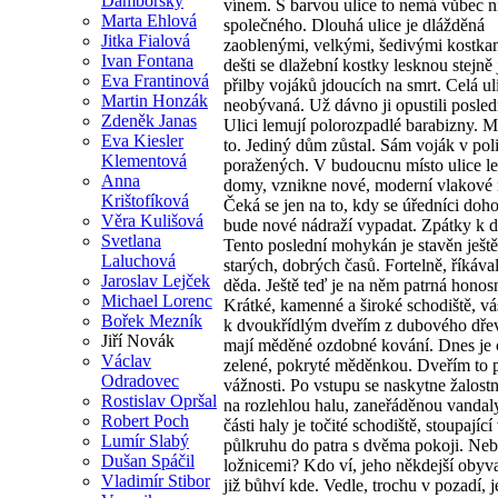
Damborský
vínem. S barvou ulice to nemá vůbec n
Marta Ehlová
společného. Dlouhá ulice je dlážděná
Jitka Fialová
zaoblenými, velkými, šedivými kostka
Ivan Fontana
dešti se dlažební kostky lesknou stejně
Eva Frantinová
přilby vojáků jdoucích na smrt. Celá ul
Martin Honzák
neobývaná. Už dávno ji opustili posledn
Zdeněk Janas
Ulici lemují polorozpadlé barabizny. M
Eva Kiesler
to. Jediný dům zůstal. Sám voják v pol
Klementová
poražených. V budoucnu místo ulice 
Anna
domy, vznikne nové, moderní vlakové 
Krištofíková
Čeká se jen na to, kdy se úředníci doh
Věra Kulišová
bude nové nádraží vypadat. Zpátky k 
Svetlana
Tento poslední mohykán je stavěn ještě
Laluchová
starých, dobrých časů. Fortelně, říkáva
Jaroslav Lejček
děda. Ještě teď je na něm patrná honos
Michael Lorenc
Krátké, kamenné a široké schodiště, vá
Bořek Mezník
k dvoukřídlým dveřím z dubového dře
Jiří Novák
mají měděné ozdobné kování. Dnes je 
Václav
zelené, pokryté měděnkou. Dveřím to p
Odradovec
vážnosti. Po vstupu se naskytne žalost
Rostislav Opršal
na rozlehlou halu, zaneřáděnou vandal
Robert Poch
části haly je točité schodiště, stoupající
Lumír Slabý
půlkruhu do patra s dvěma pokoji. Ne
Dušan Spáčil
ložnicemi? Kdo ví, jeho někdejší obyva
Vladimír Stibor
již bůhví kde. Vedle, trochu v pozadí, 