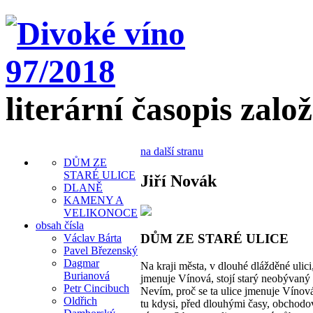
literární časopis zalo
na další stranu
DŮM ZE
STARÉ ULICE
Jiří Novák
DLANĚ
KAMENY A
VELIKONOCE
obsah čísla
DŮM ZE STARÉ ULICE
Václav Bárta
Pavel Březenský
Dagmar
Na kraji města, v dlouhé dlážděné ulici,
Burianová
jmenuje Vínová, stojí starý neobývaný
Petr Cincibuch
Nevím, proč se ta ulice jmenuje Vínov
Oldřich
tu kdysi, před dlouhými časy, obchodov