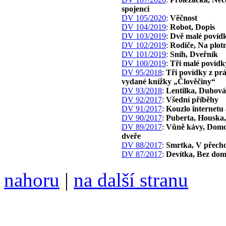
spojenci
DV 105/2020
:
Věčnost
DV 104/2019
:
Robot, Dopis
DV 103/2019
:
Dvě malé povíd
DV 102/2019
:
Rodiče, Na plot
DV 101/2019
:
Sníh, Dveřník
DV 100/2019
:
Tři malé povídk
DV 95/2018
:
Tři povídky z pr
vydané knížky „Člověčiny“
DV 93/2018
:
Lentilka, Duhová
DV 92/2017
:
Všední příběhy
DV 91/2017
:
Kouzlo internetu
DV 90/2017
:
Puberta, Houska,
DV 89/2017
:
Vůně kávy, Dom
dveře
DV 88/2017
:
Smrtka, V přech
DV 87/2017
:
Devítka, Bez do
nahoru
|
na další stranu
Divoké víno 97/2018 vyšlo