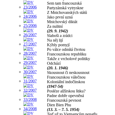
Sem tam francouzská
Partyzánská vytryskne
Z Mnichovanských států
Jako první uzná
Mnichovský diktát
Za nulitní
(29. 9. 1942)
Slaboši a zrádci
Na něj lijí
Kýbly pomyjí
Po válce odmítá čtvrtou
Francouzskou republiku
Takže z vrcholové politiky
Odchází
(20. 1. 1946)
Skousnout či neskousnout
Francouzskou válečnou
Koloniální indočínskou
(1947-54)
Posléze alžírskou štiku?
Padne dobře opevněná
Francouzská pevnost
Dien Bien Phu
(13. 3. – 7. 5. 1954)
Teď už to Vietnamcům nenatřu