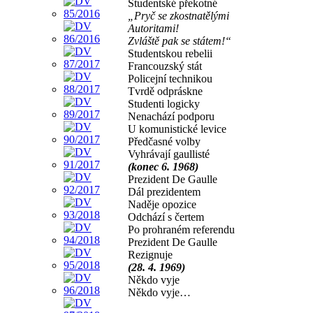
Studentské překotné
„Pryč se zkostnatělými
Autoritami!
Zvláště pak se státem!“
Studentskou rebelii
Francouzský stát
Policejní technikou
Tvrdě odpráskne
Studenti logicky
Nenachází podporu
U komunistické levice
Předčasné volby
Vyhrávají gaullisté
(konec 6. 1968)
Prezident De Gaulle
Dál prezidentem
Naděje opozice
Odchází s čertem
Po prohraném referendu
Prezident De Gaulle
Rezignuje
(28. 4. 1969)
Někdo vyje
Někdo vyje…