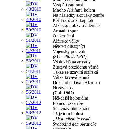
Vzápětí zardousí
Mnoho Alžířanů kolem
Na následky zkoušky zemře
Píší Francouzi kapitolu
Alžírskou obzvlášť temně
Armádní spor
O ukončení
Alžírské války
Někteří důstojníci
Vojenský puč válí
(21. – 26. 4. 1961)
Však většina armády
Zůstává prezidentu věrná
Takže se uzavírá alžírská
Válka krvavá temná
De Gaulle dává i Alžírsku
Nezávislost
(7. 4. 1962)
Někdejší koloniální
Francouzská říše
Se nenávratně ztrácí
Již je to minulost
„Mým cílem je velká
Svobodná demokratická