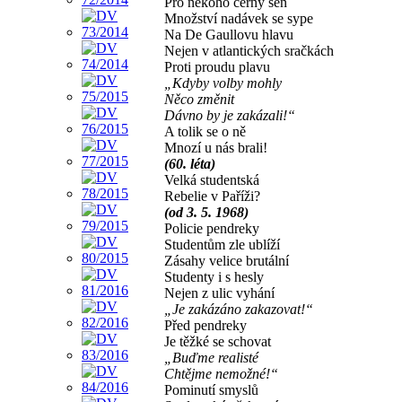
Pro někoho černý sen
Množství nadávek se sype
Na De Gaullovu hlavu
Nejen v atlantických sračkách
Proti proudu plavu
„Kdyby volby mohly
Něco změnit
Dávno by je zakázali!“
A tolik se o ně
Mnozí u nás brali!
(60. léta)
Velká studentská
Rebelie v Paříži?
(od 3. 5. 1968)
Policie pendreky
Studentům zle ublíží
Zásahy velice brutální
Studenty i s hesly
Nejen z ulic vyhání
„Je zakázáno zakazovat!“
Před pendreky
Je těžké se schovat
„Buďme realisté
Chtějme nemožné!“
Pominutí smyslů