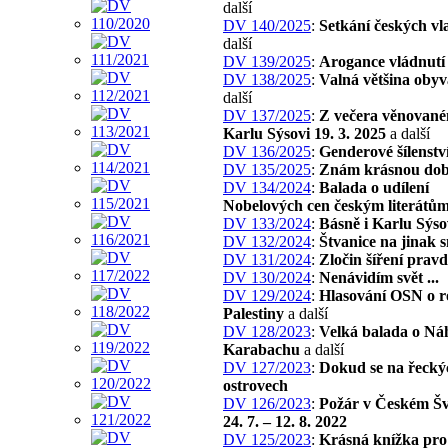
další
DV 140/2025
:
Setkání českých vl
další
DV 139/2025
:
Arogance vládnutí
DV 138/2025
:
Valná většina obyv
další
DV 137/2025
:
Z večera věnovan
Karlu Sýsovi 19. 3. 2025
a další
DV 136/2025
:
Genderové šílenstv
DV 135/2025
:
Znám krásnou do
DV 134/2024
:
Balada o udílení
Nobelových cen českým literátů
DV 133/2024
:
Básně i Karlu Sýso
DV 132/2024
:
Štvanice na jinak s
DV 131/2024
:
Zločin šíření prav
DV 130/2024
:
Nenávidím svět ...
DV 129/2024
:
Hlasování OSN o r
Palestiny
a další
DV 128/2023
:
Velká balada o N
Karabachu
a další
DV 127/2023
:
Dokud se na řecký
ostrovech
DV 126/2023
:
Požár v Českém Š
24. 7. – 12. 8. 2022
DV 125/2023
:
Krásná knížka pro 