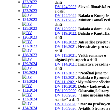
další
DV 124/2023
:
Slavná filmařská r
a další
DV 122/2022
:
Balada o Kunejtře
DV 121/2022
:
Ministr Tomáš Pet
další
DV 120/2022
:
Balada o domu
a da
DV 119/2022
:
Balada o KnutuH
další
DV 118/2022
:
Jak se žije zvířeti?
a
DV 116/2021
:
Herostrates pro sv
další
DV 115/2021
:
Velká romance o
afgánských supech
a další
DV 114/2021
:
Iniciativa prázdné
další
DV 113/2021
:
"Nedělali jsme to"
DV 112/2021
:
Balada o Byronovi
DV 111/2021
:
My můžeme všech
DV 110/2020
:
Dobrý kádrovák
a 
DV 109/2020
:
Odstraňují obrazy 
DV 108/2020
:
"Jsme úspěšná tele
stanice"
a další
DV 106/2020
:
Starosta pražskýc
DV 105/2020
:
Aviatik, Štronzo
a d