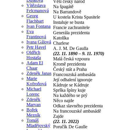
Dušková
Věší český národ
Vítězslava
Na špagátě
Felcmanová
Na Barrandově
Georg
U kostela Krista Spasitele
Flachbart
Instaluje se busta
Ivan Fontana
Francie zachranitele
Eva
Generála prezidenta
Frantinová
Katolíka
Ivana Gálová
Charlese
Petr Havel
A. J. M. De Gaulla
Oldřich
(22. 11. 1890 – 9. 11. 1970)
Hostaša
Malá česká vzpoura
Adam El
Kromě prezidenta
Chaar
Český stát a Praha
Zdeněk Janas
Francouzská ambasáda
Marie
Její odhalení ignoruje
Kofroňová
Kádruje se Kádruje
Michael
Sprška špíny kuje
Lorenc
Na každého se prý
Zdeněk
Něco najde
Marvan
Odkaz slavného prezidenta
Bořek
Na francouzské ambasádě
Mezník
Zajde
Tomáš
(22. 11. 2022)
Mladějovský
Poručík De Gaulle