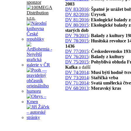
sponzor
2003
DV 83/2016
:
Špatné je urážet bo
DV 82/2016
:
Úryvek
DV 81/2016
:
Ekologické balady z
DV 80/2015
:
Ekologické balady z
starých dob
DV 79/2015
:
Balady z kultury 19
DV 78/2015
:
Husitská revoluce 1
1436
DV 77/2015
:
Československo 193
DV 76/2015
:
Balady z kultury
DV 75/2015
:
Pohyblivá obluda F
Kafka
a další
DV 74/2014
:
Musí býti hodně tvr
DV 73/2014
:
Stařičká vrba
DV 71/2014
:
Svatá umělecká čtve
DV 68/2013
:
Moravský kras