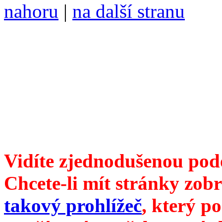
nahoru
|
na další stranu
Divoké víno 123/2023 vyšl
6099 ❖ samozvaný šéfreda
104 00 Praha 10, Hájek 88
redakce@divokevino.cz
vyjde 19. března 2023
Vidíte zjednodušenou pod
Chcete-li mít stránky zobr
takový prohlížeč
, který p