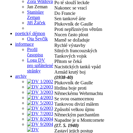
Zora Wildová
Po té slouží leckde
Jan Zeman
Nakonec se vrací
Stanislav
Do Francie
Zeman
Sen tankové árie
Jiří Žáček
Plukovník de Gaulle
Proti nepříznivým větrům
poetický démon
Nucen často plout
Ota Ševčík
Marně se dožaduje
informace
Rychlé výstavby
Profil
Silných francouzských
časopisu
Tankových vojsk
Loga DV
Přitom se čeká
pro spřátelené
Nacistických tanků vpád
stránky
Armád krutý boj
archiv
(1938-40)
Plukovník de Gaulle
Hrdina boje proti
Německému Wehrmachtu
Se svou osamocenou
Tankovou divizí málem
Způsobí velkou újmu
Německým parchantům
Napadne je u Montcornete
(17. 5. 1940)
Zastaví jejich postup