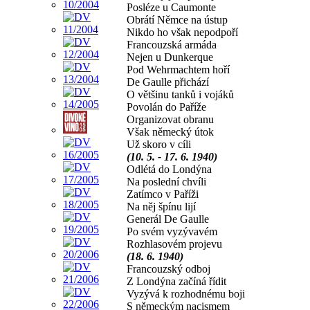
Posléze u Caumonte
Obrátí Němce na ústup
Nikdo ho však nepodpoří
Francouzská armáda
Nejen u Dunkerque
Pod Wehrmachtem hoří
De Gaulle přichází
O většinu tanků i vojáků
Povolán do Paříže
Organizovat obranu
Však německý útok
Už skoro v cíli
(10. 5. - 17. 6. 1940)
Odlétá do Londýna
Na poslední chvíli
Zatímco v Paříži
Na něj špínu lijí
Generál De Gaulle
Po svém vyzývavém
Rozhlasovém projevu
(18. 6. 1940)
Francouzský odboj
Z Londýna začíná řídit
Vyzývá k rozhodnému boji
S německým nacismem