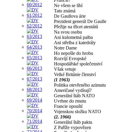
Francie!“
Ne všem se líbí
Tato známá
De Gaullova árie
Prezident generál De Gaulle
Přežije na třicet atentátů
Na svou osobu
Ani kulometná palba
Ani střelba z katedrály
Notre Dame
Ho nepošle do hrobu
Rozvíjí Evropské
Hospodářské společenství
Však vetuje
Velké Británie členství
(1 1963)
Politika otevřeného azimutu
Američané vydírají?
Generální štáb NATO
Uvrhne do rmutu
Francie opouští
Vojenskou složku NATO
(2. 1966)
Generální štáb paktu
Z Paříže vypovězen