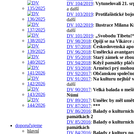
DV 104/2019
:
Vytunelovali 21. s
a další
DV 103/2019
:
Protifašistické boj
další
DV 102/2019
:
Ilustrace Milana 
další
DV 101/2019
:
„Svobodu Tibetu!
DV 98/2018
:
Opijí se na Vikárce
a
DV 97/2018
:
Československá apo
DV 96/2018
:
Umělecká avantgar
DV 95/2018
:
Starý zámek se zbo
DV 94/2018
:
Když památky pláč
DV 93/2018
:
Arménci prý moho
DV 92/2017
:
Občanskou společno
DV 91/2017
:
Na kulturu nejhůř 
další
DV 90/2017
:
Velká balada o mešit
Númí
DV 89/2017
:
Umělec by měl umět.
DV 87/2017
:
***
DV 86/2016
:
Balady o kulturních
památkách 2
DV 85/2016
:
Balady o kulturních
doporučujeme
památkách
hlavní
DV 84/2016
:
Balady z kultury po