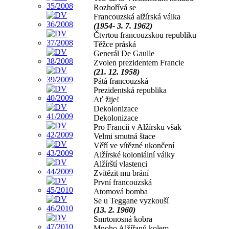
Rozhořívá se
Francouzská alžírská válka
(1954- 3. 7. 1962)
Čtvrtou francouzskou republiku
Těžce práská
Generál De Gaulle
Zvolen prezidentem Francie
(21. 12. 1958)
Pátá francouzská
Prezidentská republika
Ať žije!
Dekolonizace
Dekolonizace
Pro Francii v Alžírsku však
Velmi smutná štace
Věří ve vítězné ukončení
Alžírské koloniální války
Alžírští vlastenci
Zvítězit mu brání
První francouzská
Atomová bomba
Se u Teggane vyzkouší
(13. 2. 1960)
Smrtonosná kobra
Mnoho Alžířanů kolem