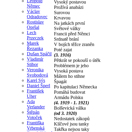
Leopold
Vysoký postavou
Němec
Prožívá anabázi
Václav
Surovou
Odradovec
Krvavou
Rostislav
Na jatkách první
Opršal
Světové války
Lech
Francii před Němci
Przeczek
Srdnatě brání
Marek
V bojích těžce zraněn
Řezanka
Poté zajat
Dušan Spáčil
(3. 1916)
Vladimír
Pětkrát se pokouší o útěk
Stibor
Problémem je jeho
Veronika
Vysoká postava
Svobodová
Málem ho stihne
Karel Sýs
Špagát
Daniel Šperl
Po kapitulaci Německa
František
Pomáhá budovat
Uher
Armádu Polsku
Ada
(4. 1919 - 1. 1921)
Verlander
Bolševická válka
Štěpán
(od 3. 1920)
Votoček
Nedostatek zákopů
Františka
Klíčové jsou tanky
Vrbenská
Takřka nejsou taky