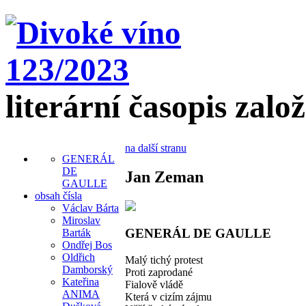
literární časopis zalo
na další stranu
GENERÁL
DE
Jan Zeman
GAULLE
obsah čísla
Václav Bárta
Miroslav
GENERÁL DE GAULLE
Barták
Ondřej Bos
Oldřich
Malý tichý protest
Damborský
Proti zaprodané
Kateřina
Fialově vládě
ANIMA
Která v cizím zájmu