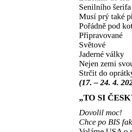
Senilního šerif
Musí prý také př
Pořádně pod kot
Připravované
Světové
Jaderné války
Nejen zemi svo
Strčit do oprátk
(17. – 24. 4. 20
„TO SI ČES
Dovolil moc!
Chce po BIS fa
Voláme USA o 