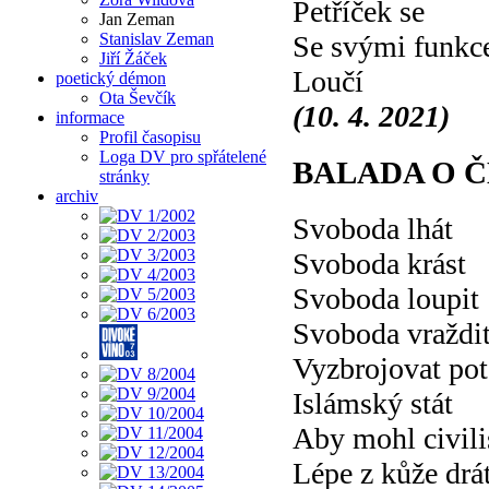
Petříček se
Jan Zeman
Stanislav Zeman
Se svými funkc
Jiří Žáček
Loučí
poetický démon
Ota Ševčík
(10. 4. 2021)
informace
Profil časopisu
Loga DV pro spřátelené
BALADA O 
stránky
archiv
Svoboda lhát
Svoboda krást
Svoboda loupit
Svoboda vraždi
Vyzbrojovat pot
Islámský stát
Aby mohl civili
Lépe z kůže drá