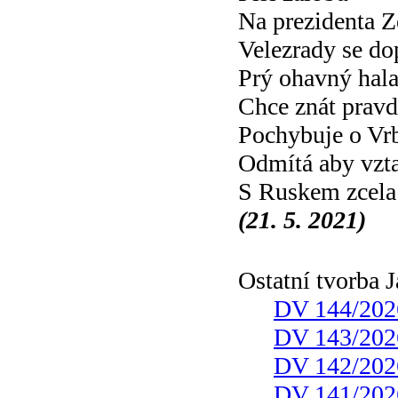
Na prezidenta 
Velezrady se do
Prý ohavný hal
Chce znát prav
Pochybuje o Vrb
Odmítá aby vzt
S Ruskem zcel
(21. 5. 2021)
Ostatní tvorba
DV 144/202
DV 143/202
DV 142/202
DV 141/202