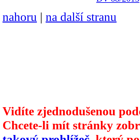
nahoru
|
na další stranu
Divoké víno 121/2022 vyšl
6099 ❖ samozvaný šéfreda
104 00 Praha 10, Hájek 88
redakce@divokevino.cz
vyjde 19. listopadu 2022
Vidíte zjednodušenou pod
Chcete-li mít stránky zobr
takový prohlížeč
, který p