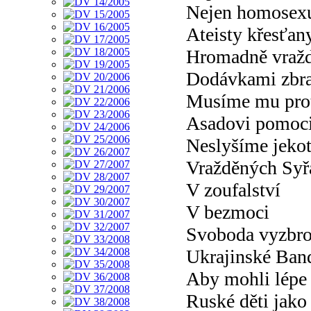
Nejen homosex
Ateisty křesťan
Hromadně vražd
Dodávkami zbr
Musíme mu pro
Asadovi pomoc
Neslyšíme jeko
Vražděných Syř
V zoufalství
V bezmoci
Svoboda vyzbro
Ukrajinské Ban
Aby mohli lépe s
Ruské děti jako