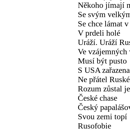
Někoho jímají 
Se svým velkým
Se chce lámat v
V prdeli holé
Uráží. Uráží Ru
Ve vzájemných 
Musí být pusto
S USA zařazena
Ne přátel Ruské
Rozum zůstal j
České chase
Český papalášo
Svou zemi topí
Rusofobie