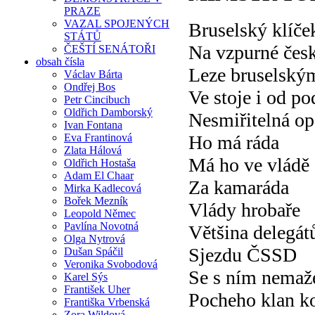
PRAZE
VAZAL SPOJENÝCH
Bruselský klíče
STÁTŮ
Na vzpurné čes
ČEŠTÍ SENÁTOŘI
obsah čísla
Leze bruselský
Václav Bárta
Ondřej Bos
Ve stoje i od po
Petr Cincibuch
Oldřich Damborský
Nesmiřitelná op
Ivan Fontana
Eva Frantinová
Ho má ráda
Zlata Hálová
Má ho ve vládě
Oldřich Hostaša
Adam El Chaar
Za kamaráda
Mirka Kadlecová
Bořek Mezník
Vlády hrobaře
Leopold Němec
Pavlína Novotná
Většina delegát
Olga Nytrová
Sjezdu ČSSD
Dušan Spáčil
Veronika Svobodová
Se s ním nemaž
Karel Sýs
František Uher
Pocheho klan k
Františka Vrbenská
Zora Wildová