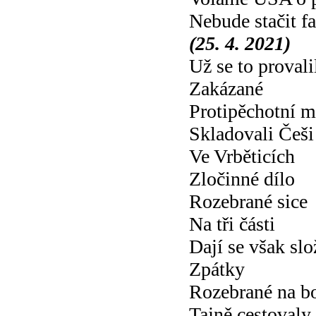
Nebude stačit 
(25. 4. 2021)
Už se to provali
Zakázané
Protipěchotní m
Skladovali Češi
Ve Vrběticích
Zločinné dílo
Rozebrané sice
Na tři části
Dají se však slo
Zpátky
Rozebrané na bo
Tajně cestovaly