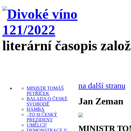
literární časopis zalo
na další stranu
MINISTR TOMÁŠ
PETŘÍČEK
Jan Zeman
BALADA O ČESKÉ
SVOBODĚ
HAMBA
„TO SI ČESKÝ
PREZIDENT
UMĚLCI?
MINISTR TO
DEMONSTRACE V