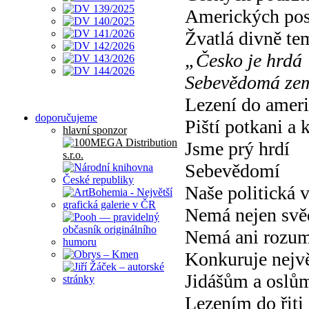
Amerických po
Žvatlá divně te
„Česko je hrdá
Sebevědomá ze
Lezení do americ
doporučujeme
Piští potkani a 
hlavní sponzor
Jsme prý hrdí
Sebevědomí
Naše politická 
Nemá nejen sv
Nemá ani rozu
Konkuruje nejv
Jidášům a oslů
Lezením do řiti