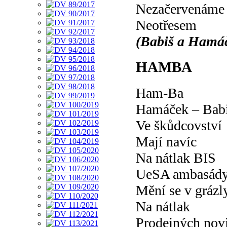
Nezačervenáme 
Neotřesem
(Babiš a Hamáč
HAMBA
Ham-Ba
Hamáček – Bab
Ve škůdcovství
Mají navíc
Na nátlak BIS
UeSA ambasád
Mění se v grázl
Na nátlak
Prodejných nov