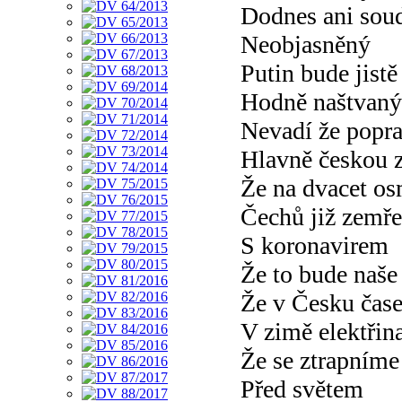
Dodnes ani so
Neobjasněný
Putin bude jistě
Hodně naštvaný
Nevadí že popr
Hlavně českou 
Že na dvacet os
Čechů již zemře
S koronavirem
Že to bude naše
Že v Česku čas
V zimě elektřin
Že se ztrapníme
Před světem