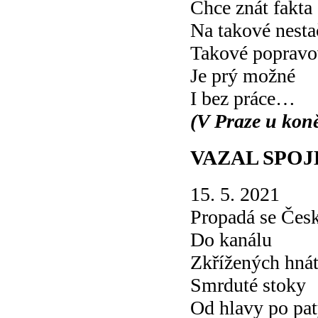
Chce znát fakta
Na takové nesta
Takové popravo
Je prý možné
I bez práce…
(V Praze u koně
VAZAL SPO
15. 5. 2021
Propadá se Česk
Do kanálu
Zkřížených hná
Smrduté stoky
Od hlavy po pa