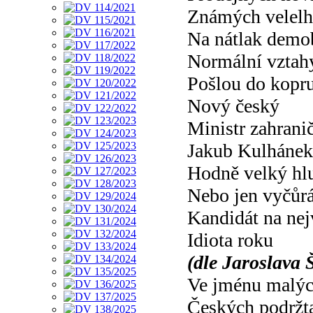
Známých velelh
Na nátlak demo
Normální vztah
Pošlou do kopr
Nový český
Ministr zahranič
Jakub Kulhánek
Hodně velký hl
Nebo jen vyčůr
Kandidát na nej
Idiota roku
(dle Jaroslava Š
Ve jménu malý
Českých podržt