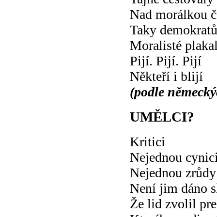
Nad morálkou č
Taky demokrat
Moralisté plakal
Pijí. Pijí. Pijí
Někteří i blijí
(podle německý
UMĚLCI?
Kritici
Nejednou cynic
Nejednou zrůdy
Není jim dáno 
Že lid zvolil pr