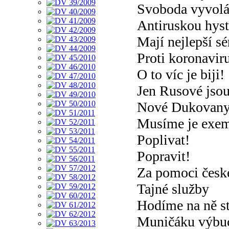
Svoboda vyvolá
Antiruskou hyst
Mají nejlepší s
Proti koronavir
O to víc je biji!
Jen Rusové jsou
Nové Dukovany 
Musíme je exem
Poplivat!
Popravit!
Za pomoci česk
Tajné služby
Hodíme na ně s
Muničáku výbu