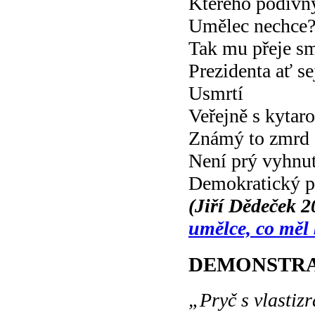
Kterého podivn
Umělec nechce
Tak mu přeje sm
Prezidenta ať s
Usmrtí
Veřejně s kytar
Známý to zmrd
Není prý vyhnut
Demokratický p
(Jiří Dědeček 
umělce, co měl
DEMONSTRA
„Pryč s vlastiz