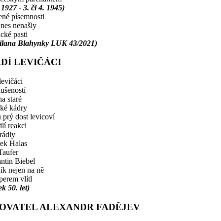
 1927 - 3. či 4. 1945)
né písemnosti
nes nenašly
ické pasti
Milana Blahynky LUK 43/2021)
DÍ LEVIČÁCI
levičáci
ušeností
na staré
ké kádry
 prý dost levicoví
í reakci
rádly
šek Halas
Taufer
ntin Biebel
ík nejen na ně
erem vlítl
k 50. let)
SOVATEL ALEXANDR FADĚJEV