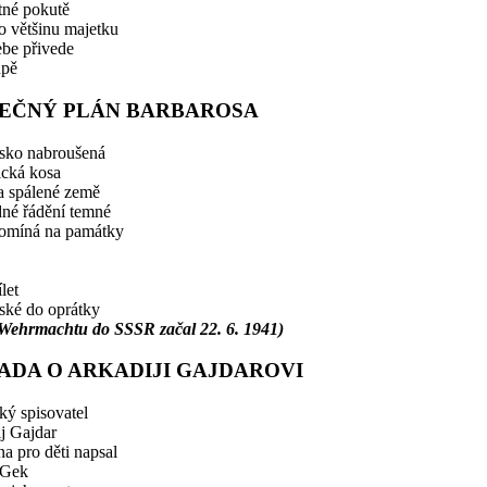
né pokutě
 o většinu majetku
be přivede
upě
EČNÝ PLÁN BARBAROSA
sko nabroušená
ická kosa
a spálené země
né řádění temné
omíná na památky
let
ské do oprátky
Wehrmachtu do SSSR začal 22. 6. 1941)
ADA O ARKADIJI GAJDAROVI
ký spisovatel
j Gajdar
a pro děti napsal
 Gek