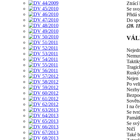
Ztrácí
Se svo
Přidá 
Do spo
(28. 1
VÁL
Nejedn
Nemusí
Taktik
Tragic
Ruskýc
Nejen 
Po vel
Nezby
Bezpoč
Sověts
I na č
Se tvrd
Památk
Se svý
Ničí
Také b