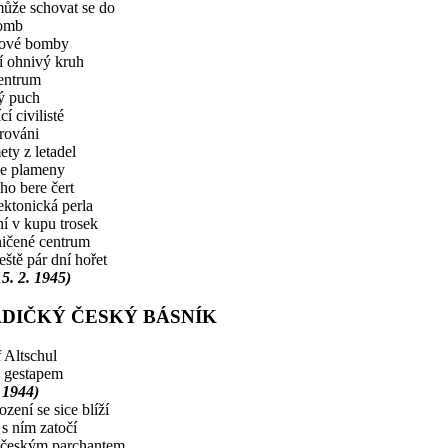
ůže schovat se do
omb
rové bomby
í ohnivý kruh
entrum
ý puch
cí civilisté
rováni
ty z letadel
 se plameny
o bere čert
ektonická perla
í v kupu trosek
ičené centrum
eště pár dní hořet
15. 2. 1945)
DIČKÝ ČESKÝ BÁSNÍK
 Altschul
 gestapem
. 1944)
zení se sice blíží
 s ním zatočí
 českým parchantem