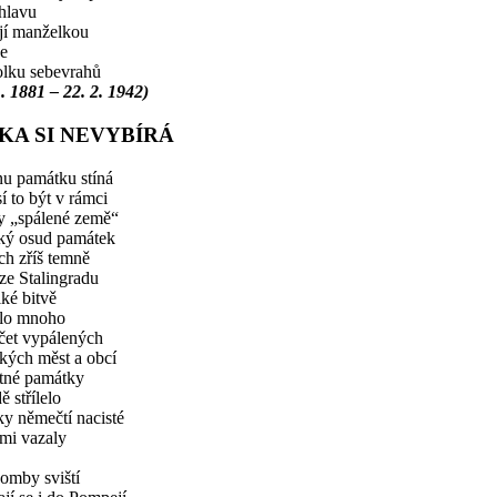
 hlavu
jí manželkou
se
lku sebevrahů
1. 1881 – 22. 2. 1942)
KA SI NEVYBÍRÁ
u památku stíná
 to být v rámci
y „spálené země“
ký osud památek
h zříš temně
ze Stalingradu
iké bitvě
lo mnoho
et vypálených
kých měst a obcí
etné památky
ě střílelo
y němečtí nacisté
mi vazaly
omby sviští