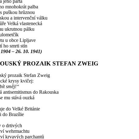
a jeho parta
ho mnohokrát palba
 s puškou hrůznou
kou a intervenční válku
hůře Velká vlastenecká
u ukrutnou pálku
ulometčík
etu u obce Lipljave
í ho smrti stín
. 1904 – 26. 10. 1941)
OUSKÝ PROZAIK STEFAN ZWEIG
ký prozaik Stefan Zweig
ické krysy kvičej:
bít směj!“
á antisemitismus do Rakouska
se mu stává ouzká
je do Velké Británie
i do Brazílie
 o drtivých
tví wehrmachtu
tví krvavých parchantů