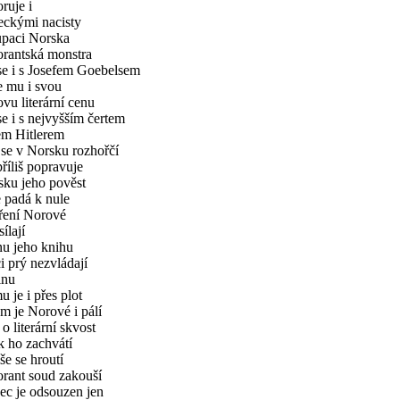
ruje i
ckými nacisty
paci Norska
rantská monstra
se i s Josefem Goebelsem
 mu i svou
vu literární cenu
se i s nejvyšším čertem
em Hitlerem
se v Norsku rozhořčí
příliš popravuje
ku jeho pověst
 padá k nule
ření Norové
ílají
u jeho knihu
i prý nezvládají
inu
 je i přes plot
am je Norové i pálí
o literární skvost
 ho zachvátí
íše se hroutí
rant soud zakouší
c je odsouzen jen