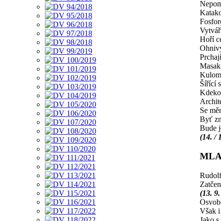
Nepom
Katak
Fosfo
Vytvář
Hoří c
Ohniv
Prchají
Masak
Kulome
Šířící
Kdekoh
Archit
Se měn
Byť zn
Bude j
(14. / 
MLA
Rudolf
Zatčen
(13. 9
Osvobo
Však i
Jako s