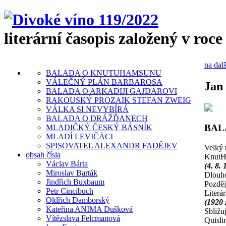
literární časopis založený v roce
na dalš
BALADA O KNUTUHAMSUNU
VÁLEČNÝ PLÁN BARBAROSA
Jan
BALADA O ARKADIJI GAJDAROVI
RAKOUSKÝ PROZAIK STEFAN ZWEIG
VÁLKA SI NEVYBÍRÁ
BALADA O DRÁŽĎANECH
BAL
MLADIČKÝ ČESKÝ BÁSNÍK
MLADÍ LEVIČÁCI
SPISOVATEL ALEXANDR FADĚJEV
Velký 
obsah čísla
KnutH
Václav Bárta
(4. 8.
Miroslav Barták
Dlouho
Jindřich Buxbaum
Pozděj
Petr Cincibuch
Literár
Oldřich Damborský
(1920
Kateřina ANIMA Dušková
Sbližuj
Vítězslava Felcmanová
Quisli