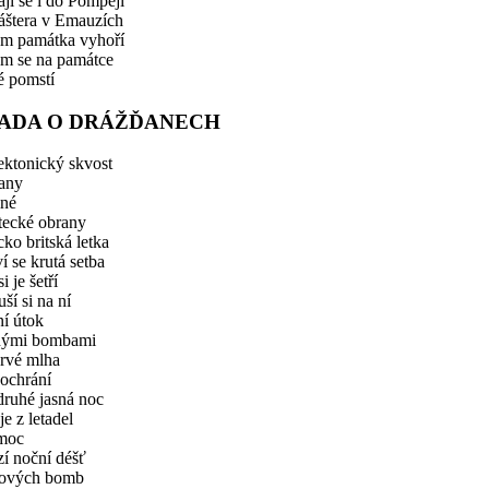
ají se i do Pompejí
láštera v Emauzích
m památka vyhoří
m se na památce
é pomstí
ADA O DRÁŽĎANECH
ektonický skvost
any
lné
etecké obrany
ko britská letka
í se krutá setba
i je šetří
ší si na ní
í útok
nými bombami
rvé mlha
ochrání
ruhé jasná noc
e z letadel
 moc
zí noční déšť
rových bomb