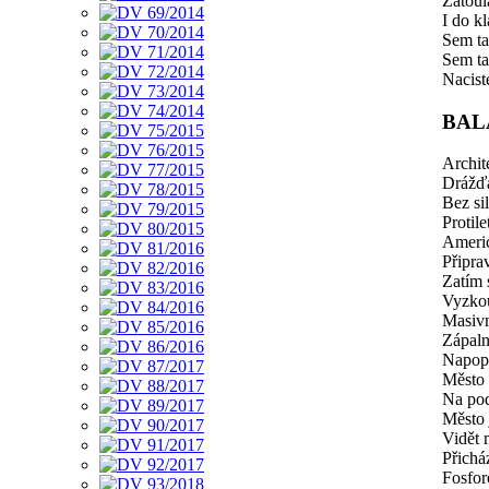
Zatoul
I do k
Sem ta
Sem ta
Nacist
BAL
Archit
Drážď
Bez si
Protil
Americ
Připrav
Zatím s
Vyzkou
Masivn
Zápal
Napop
Město 
Na pod
Město j
Vidět
Přichá
Fosfo