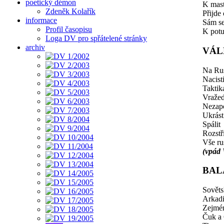
poetický démon
K mast
Zdeněk Kolařík
Přijde
informace
Sám se
Profil časopisu
K pot
Loga DV pro spřátelené stránky
archiv
VÁL
Na Ru
Nacist
Taktik
Vražed
Nezap
Ukrást
Spálit
Rozstří
Vše ru
(vpád 
BAL
Sověts
Arkadi
Zejmén
Čuk a