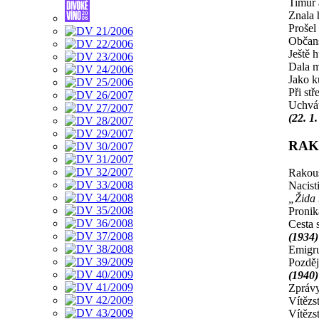
Timur 
Znala 
Prošel
Občans
Ještě 
Dala m
Jako k
Při stř
Uchvát
(22. 1
RAK
Rakous
Nacist
„Žida 
Pronik
Cesta 
(1934)
Emigru
Pozděj
(1940)
Zprávy
Vítězs
Vítězs