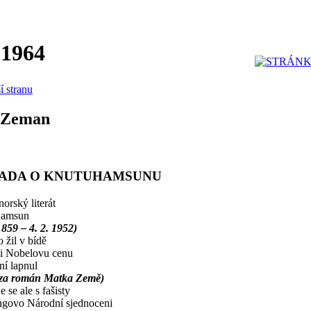
 1964
í stranu
 Zeman
ADA O KNUTUHAMSUNU
norský literát
amsun
 1859 – 4. 2. 1952)
 žil v bídě
i Nobelovu cenu
ní lapnul
 za román Matka Země)
e se ale s fašisty
ngovo Národní sjednoceni