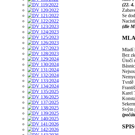
(22. 4.
Zabave
Se dod
Nacist
(dle 
MLA
Mladí 
Bez zk
Útočí 
Básnic
Nejsou
Nemydl
Tvrdě 
Franti
Karel 
Konsta
Sekern
Svým p
(počáte
SPI