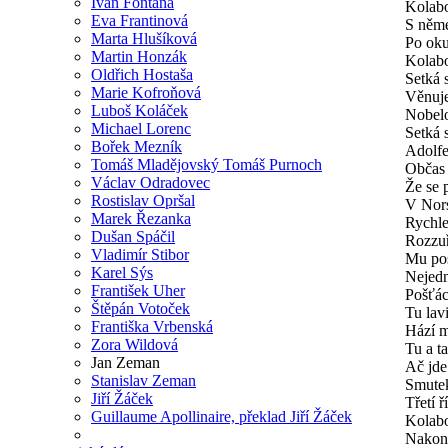
Ivan Fontana
Kolabo
Eva Frantinová
S něme
Marta Hlušíková
Po oku
Martin Honzák
Kolabo
Oldřich Hostaša
Setká 
Marie Kofroňová
Věnuje
Luboš Koláček
Nobelo
Michael Lorenc
Setká 
Bořek Mezník
Adolf
Tomáš Mladějovský Tomáš Purnoch
Občas 
Václav Odradovec
Že se 
Rostislav Opršal
V Nors
Marek Řezanka
Rychle
Dušan Spáčil
Rozzu
Vladimír Stibor
Mu pos
Karel Sýs
Nejedn
František Uher
Pošťác
Štěpán Votoček
Tu lav
Františka Vrbenská
Hází mu
Zora Wildová
Tu a t
Jan Zeman
Ač jde 
Stanislav Zeman
Smutek
Jiří Žáček
Třetí ř
Guillaume Apollinaire, překlad Jiří Žáček
Kolabo
Nakone