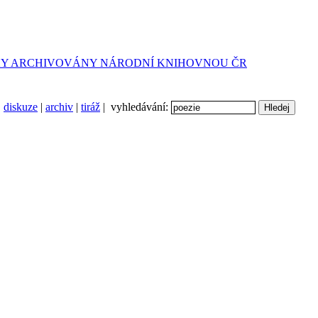
diskuze
|
archiv
|
tiráž
| vyhledávání: