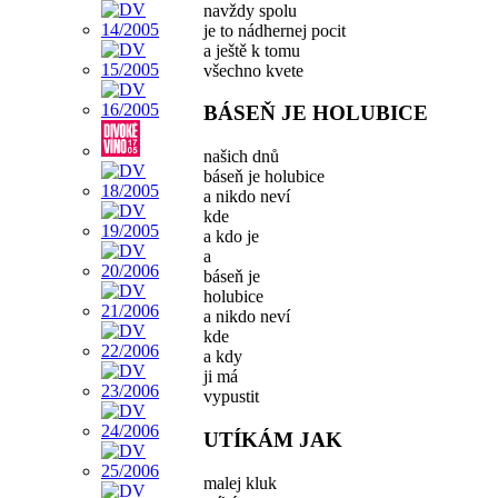
navždy spolu
je to nádhernej pocit
a ještě k tomu
všechno kvete
BÁSEŇ JE HOLUBICE
našich dnů
báseň je holubice
a nikdo neví
kde
a kdo je
a
báseň je
holubice
a nikdo neví
kde
a kdy
ji má
vypustit
UTÍKÁM JAK
malej kluk