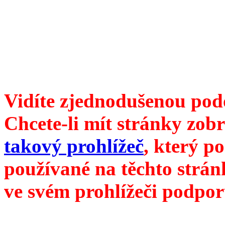
ISSN 1214-6099 ❖ samozva
104 00 Praha 10, Hájek 88
redakce@divokevino.cz
vyjde 19. července 2022
Vidíte zjednodušenou pod
Chcete-li mít stránky zobr
takový prohlížeč
, který p
používané na těchto strán
ve svém prohlížeči podpor