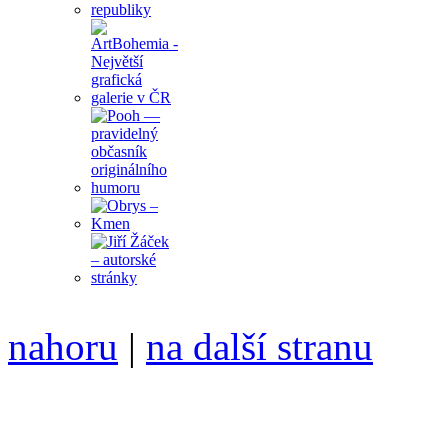
nahoru
|
na další stranu
Divoké víno 119/2022 vyšl