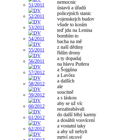
nemocnic
ústavů a úřadů
policejních stanic
vojenskejch budov
všude to kosím
teď jdu na Lenina
bombím to
bacha na mě
z naší dědiny
řídím drony
a ty dopadaj
na hlavu Putlera
a Šojgůna
a Lavóra
a dalších
ale
soucitně
a s láskou
aby se už víc
nezahrabávali
do další blbý karmy
a dosáhli vosvícení
a vostatní taky
a aby už nebyli
mrtví otcové