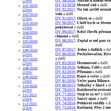
DV 94/2018
:
Stavím si kolem seb
DV 93/2018
:
Hrozně rád
a další
DV 92/2017
:
No tak určitě neznát
vola
a další
DV 91/2017
:
Ožeru se
a další
DV 90/2017
:
Chtěl bych se život
pohybovat
a další
DV 89/2017
:
Když člověk přesta
chlastat
a další
DV 88/2017
:
Zeptal se mě pan vy
další
DV 87/2017
:
Jeden z dalších
a dal
DV 86/2016
:
Pochybovačná, Býva
a další
DV 85/2016
:
Hromosvod
a další
DV 84/2016
:
Selhání, Úděl
a další
DV 83/2016
:
Přiznání
a další
DV 82/2016
:
Ráno a večer
a další
DV 81/2016
:
Večer pana Bilance
DV 80/2015
:
Stíhačky v hlavě
a da
DV 79/2015
:
Každoroční osvícení
DV 77/2015
:
Stojí to za to?
a další
DV 76/2015
:
Snový opar
a další
DV 74/2014
:
Pohlavní rozdíly
a da
DV 73/2014
:
Kuřmeni, Přes 2 me