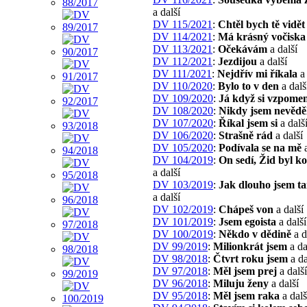
a další
DV 115/2021
:
Chtěl bych tě vidět
DV 114/2021
:
Má krásný vočiska
DV 113/2021
:
Očekávám
a další
DV 112/2021
:
Jezdijou
a další
DV 111/2021
:
Nejdřív mi říkala
a 
DV 110/2020
:
Bylo to v den
a dalš
DV 109/2020
:
Já když si vzpome
DV 108/2020
:
Nikdy jsem nevědě
DV 107/2020
:
Říkal jsem si
a dalš
DV 106/2020
:
Strašně rád
a další
DV 105/2020
:
Podívala se na mě
a
DV 104/2019
:
On sedí, Žid byl k
a další
DV 103/2019
:
Jak dlouho jsem t
a další
DV 102/2019
:
Chápeš von
a další
DV 101/2019
:
Jsem egoista
a další
DV 100/2019
:
Někdo v dědině
a d
DV 99/2019
:
Milionkrát jsem
a da
DV 98/2018
:
Čtvrt roku jsem
a da
DV 97/2018
:
Měl jsem prej
a další
DV 96/2018
:
Miluju ženy
a další
DV 95/2018
:
Měl jsem raka
a dalš