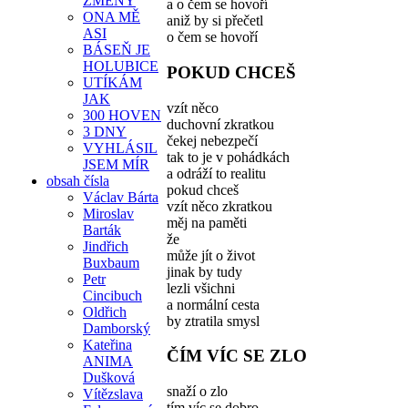
ZMĚNY
a o čem se hovoří
ONA MĚ
aniž by si přečetl
ASI
o čem se hovoří
BÁSEŇ JE
HOLUBICE
POKUD CHCEŠ
UTÍKÁM
JAK
vzít něco
300 HOVEN
duchovní zkratkou
3 DNY
čekej nebezpečí
VYHLÁSIL
tak to je v pohádkách
JSEM MÍR
a odráží to realitu
obsah čísla
pokud chceš
Václav Bárta
vzít něco zkratkou
Miroslav
měj na paměti
Barták
že
Jindřich
může jít o život
Buxbaum
jinak by tudy
Petr
lezli všichni
Cincibuch
a normální cesta
Oldřich
by ztratila smysl
Damborský
Kateřina
ČÍM VÍC SE ZLO
ANIMA
Dušková
snaží o zlo
Vítězslava
tím víc se dobro