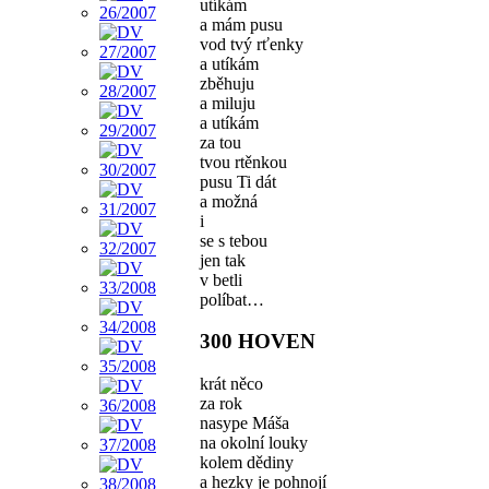
utíkám
a mám pusu
vod tvý rťenky
a utíkám
zběhuju
a miluju
a utíkám
za tou
tvou rtěnkou
pusu Ti dát
a možná
i
se s tebou
jen tak
v betli
políbat…
300 HOVEN
krát něco
za rok
nasype Máša
na okolní louky
kolem dědiny
a hezky je pohnojí