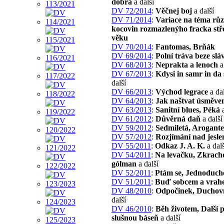
dobra
a další
DV 72/2014
:
Věčnej boj
a další
DV 71/2014
:
Variace na téma rů
kocovin rozmazlenýho fracka stř
věku
DV 70/2014
:
Fantomas, Brňák
DV 69/2014
:
Polní tráva beze slá
DV 68/2013
:
Neprakta a lenoch
a
DV 67/2013
:
Kdysi in samr in da 
další
DV 66/2013
:
Východ legrace
a dal
DV 64/2013
:
Jak naštvat úsměv
DV 63/2013
:
Sanitní blues, Péká
a
DV 61/2012
:
Důvěrná daň
a další
DV 59/2012
:
Sedmiletá, Arogante
DV 57/2012
:
Rozjímání nad jesl
DV 55/2011
:
Odkaz J. A. K.
a dalš
DV 54/2011
:
Na levačku, Zkrach
gólman
a další
DV 52/2011
:
Ptám se, Jednoduch
DV 51/2011
:
Buď sobcem a vrah
DV 48/2010
:
Odpočinek, Duchovn
další
DV 46/2010
:
Běh životem, Další 
slušnou báseň
a další