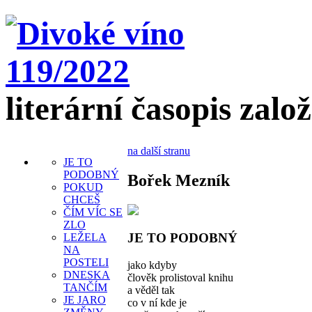
literární časopis zalo
na další stranu
JE TO
PODOBNÝ
Bořek Mezník
POKUD
CHCEŠ
ČÍM VÍC SE
ZLO
JE TO PODOBNÝ
LEŽELA
NA
POSTELI
jako kdyby
DNESKA
člověk prolistoval knihu
TANČÍM
a věděl tak
JE JARO
co v ní kde je