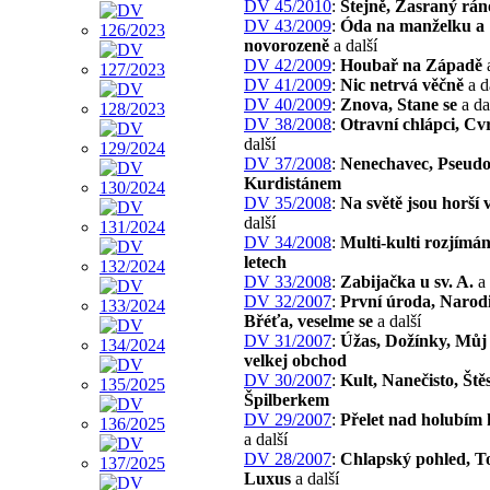
DV 45/2010
:
Stejně, Zasraný rán
DV 43/2009
:
Óda na manželku a
novorozeně
a další
DV 42/2009
:
Houbař na Západě
a
DV 41/2009
:
Nic netrvá věčně
a d
DV 40/2009
:
Znova, Stane se
a da
DV 38/2008
:
Otravní chlápci, Cv
další
DV 37/2008
:
Nenechavec, Pseudos
Kurdistánem
DV 35/2008
:
Na světě jsou horší 
další
DV 34/2008
:
Multi-kulti rozjímán
letech
DV 33/2008
:
Zabijačka u sv. A.
a 
DV 32/2007
:
První úroda, Narodi
Břéťa, veselme se
a další
DV 31/2007
:
Úžas, Dožínky, Můj
velkej obchod
DV 30/2007
:
Kult, Nanečisto, Ště
Špilberkem
DV 29/2007
:
Přelet nad holubím
a další
DV 28/2007
:
Chlapský pohled, T
Luxus
a další