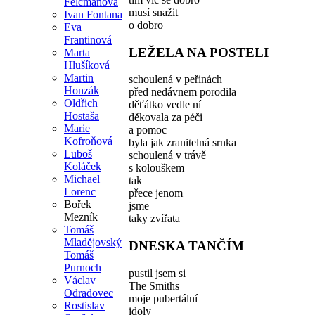
Felcmanová
musí snažit
Ivan Fontana
o dobro
Eva
Frantinová
LEŽELA NA POSTELI
Marta
Hlušíková
Martin
schoulená v peřinách
Honzák
před nedávnem porodila
Oldřich
děťátko vedle ní
Hostaša
děkovala za péči
Marie
a pomoc
Kofroňová
byla jak zranitelná srnka
Luboš
schoulená v trávě
Koláček
s kolouškem
Michael
tak
Lorenc
přece jenom
Bořek
jsme
Mezník
taky zvířata
Tomáš
Mladějovský
DNESKA TANČÍM
Tomáš
Purnoch
pustil jsem si
Václav
The Smiths
Odradovec
moje pubertální
Rostislav
idoly