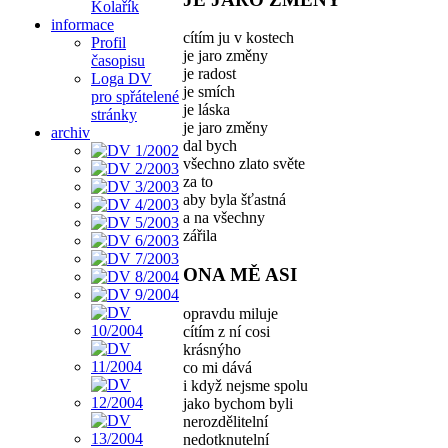
Kolařík
informace
cítím ju v kostech
Profil
je jaro změny
časopisu
je radost
Loga DV
je smích
pro spřátelené
je láska
stránky
je jaro změny
archiv
dal bych
všechno zlato světe
za to
aby byla šťastná
a na všechny
zářila
ONA MĚ ASI
opravdu miluje
cítím z ní cosi
krásnýho
co mi dává
i když nejsme spolu
jako bychom byli
nerozdělitelní
nedotknutelní