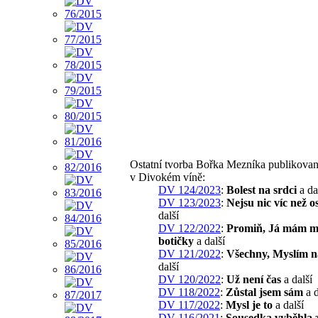
Ostatní tvorba Bořka Mezníka publikova
v Divokém víně:
DV 124/2023
:
Bolest na srdci
a da
DV 123/2023
:
Nejsu nic víc než o
další
DV 122/2022
:
Promiň, Já mám 
botičky
a další
DV 121/2022
:
Všechny, Myslím n
další
DV 120/2022
:
Už není čas
a další
DV 118/2022
:
Zůstal jsem sám
a d
DV 117/2022
:
Mysl je to
a další
DV 116/2021
:
Sousedka vyběhla 