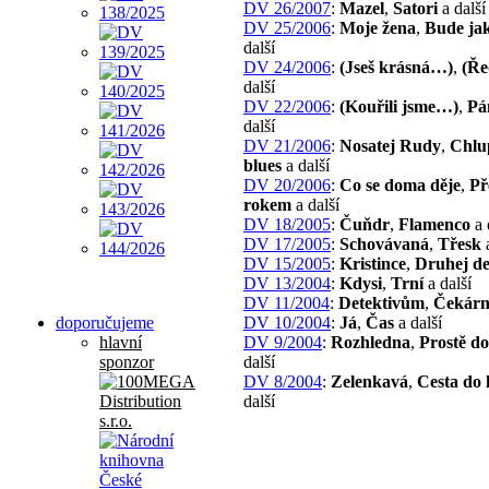
DV 26/2007
:
Mazel
,
Satori
a další
DV 25/2006
:
Moje žena
,
Bude ja
další
DV 24/2006
:
(Jseš krásná…)
,
(Ře
další
DV 22/2006
:
(Kouřili jsme…)
,
Pá
další
DV 21/2006
:
Nosatej Rudy
,
Chlu
blues
a další
DV 20/2006
:
Co se doma děje
,
Př
rokem
a další
DV 18/2005
:
Čuňdr
,
Flamenco
a 
DV 17/2005
:
Schovávaná
,
Třesk
a
DV 15/2005
:
Kristince
,
Druhej d
DV 13/2004
:
Kdysi
,
Trní
a další
DV 11/2004
:
Detektivům
,
Čekár
doporučujeme
DV 10/2004
:
Já
,
Čas
a další
hlavní
DV 9/2004
:
Rozhledna
,
Prostě d
sponzor
další
DV 8/2004
:
Zelenkavá
,
Cesta do
další