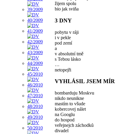
žijem spolu
bio jak sviňa
3 DNY
pobytu v ráji
i v pekle
pod zemí
a
v absolutní tmě
s Tebou lásko
…
netopejři
VYHLÁSIL JSEM MÍR
bombarduju Moskvu
nikdo neunikne
mastím to všude
kobercovej nálet
na Googlu
do hospod
veřejnejch záchodků
divadel