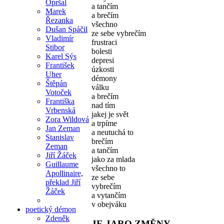
Opršal
a tančím
Marek
a brečím
Řezanka
všechno
Dušan Spáčil
ze sebe vybrečím
Vladimír
frustraci
Stibor
bolesti
Karel Sýs
depresi
František
úzkosti
Uher
démony
Štěpán
válku
Votoček
a brečím
Františka
nad tím
Vrbenská
jakej je svět
Zora Wildová
a trpíme
Jan Zeman
a neutuchá to
Stanislav
brečím
Zeman
a tančím
Jiří Žáček
jako za mlada
Guillaume
všechno to
Apollinaire,
ze sebe
překlad Jiří
vybrečím
Žáček
a vytančím
v obejváku
poetický démon
Zdeněk
JE JARO ZMĚNY