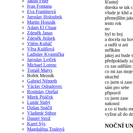
Jakub Fišer
šťastný
Ivan Fontana
dneska se tak c
Eva Frantinová
všude je klid a
Jaroslav Holoubek
přemejšlím jak
Martin Honzák
tento rok
Adam El Chaar
no
Zdeněk Janas
byl to boj
Zdeněk Jirásek
a docela na ho
Vilém Kubáč
a radši si ani
Věra Kulišová
neříkám
Ladislav Kvasnička
jakej asi bude t
Jaroslav Lejček
předpoklady za
Michael Lorenc
co zas udělám 
Tomáš Matys
co mi zas moj
Bořek Mezník
ukuchtí
Gabriel Németh
co jsem si zase
Václav Odradovec
sám pro sebe
Rostislav Opršal
připravil
Mirek Pijáček
co jsem zase
Lumír Slabý
nakousl
Dušan Spáčil
a co si budu m
Vladimír Stibor
vyžrat až do d
Daniel Strož
Karel Sýs
NOČNÍ U
Magdaléna Toulová