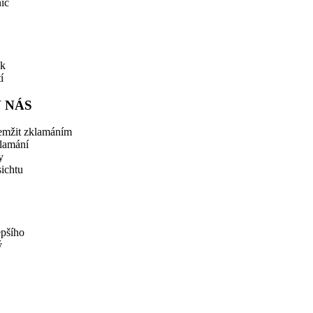
nic
ěk
í
 NÁS
hemžit zklamáním
klamání
y
sichtu
epšího
ý