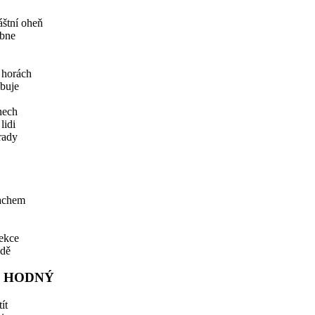
láštní oheň
ubne
 horách
buje
snech
lidi
rady
rachem
lekce
odě
T HODNÝ
ít