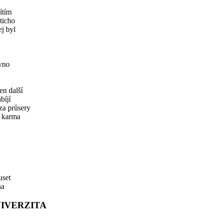
ítím
 ticho
ej byl
vno
en další
bíjí
za průsery
e karma
uset
na
NIVERZITA