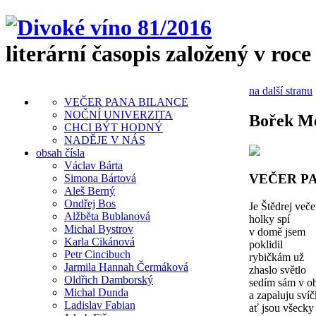
literární časopis založený v roce
na další stranu
VEČER PANA BILANCE
NOČNÍ UNIVERZITA
Bořek M
CHCI BÝT HODNÝ
NADĚJE V NÁS
obsah čísla
Václav Bárta
VEČER P
Simona Bártová
Aleš Berný
Ondřej Bos
Je Štědrej veče
Alžběta Bublanová
holky spí
Michal Bystrov
v domě jsem
Karla Cikánová
poklidil
Petr Cincibuch
rybičkám už
Jarmila Hannah Čermáková
zhaslo světlo
Oldřich Damborský
sedím sám v o
Michal Dunda
a zapaluju sví
Ladislav Fabian
ať jsou všecky 