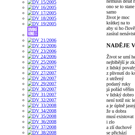
nemusíš dělat 
ono se to stane
samo
život je moc
krátkej na to
aby si ho člov
zasíral nenávist
NADĚJE V
Život se umí 
nejblbější je z
z lidský povah
z plivnutí do k
z utržený
podaný ruky
já pořád věřím
v lidský dobro
není totiž nic l
a je úplně jasn
že u dobra
musí existovat
i zlo
a zlí duchové
se přichází