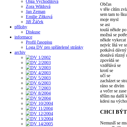
Olga Vychodilová
Občas
Zora Wildová
v těle cítím zv
Jan Zeman
sem tam to šk
Emilie Zítková
moje mysl
Jiří Žáček
se asi
přílohy
toulá někde po
Diskuse
možná se potře
informace
někde vykecat
Profil časopisu
nejvíc lítá ve 
Loga DV pro spřátelené stránky
potkává dávný 
archiv
dostává různý 
zpovídá se
vzdělává se
krotí se
učí se
zacházet se st
ráno se divím
a večer se zase
těším na další 
kdesi na vých
CHCI BÝ
Nemusíš se mst