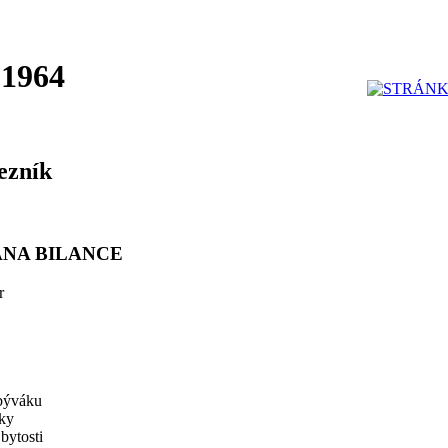
 1964
ezník
ANA BILANCE
r
býváku
čky
bytosti