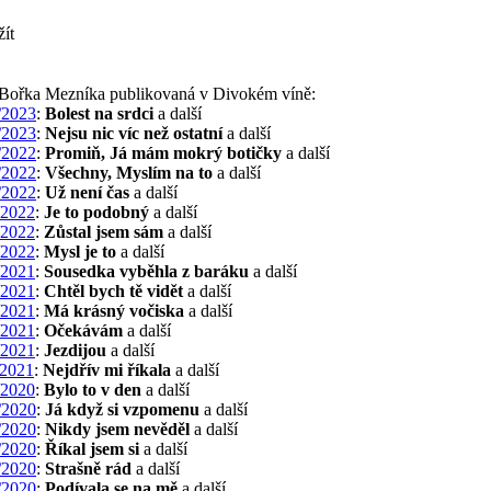
žít
a Bořka Mezníka publikovaná v Divokém víně:
/2023
:
Bolest na srdci
a další
/2023
:
Nejsu nic víc než ostatní
a další
/2022
:
Promiň, Já mám mokrý botičky
a další
/2022
:
Všechny, Myslím na to
a další
/2022
:
Už není čas
a další
/2022
:
Je to podobný
a další
/2022
:
Zůstal jsem sám
a další
/2022
:
Mysl je to
a další
/2021
:
Sousedka vyběhla z baráku
a další
/2021
:
Chtěl bych tě vidět
a další
/2021
:
Má krásný vočiska
a další
/2021
:
Očekávám
a další
/2021
:
Jezdijou
a další
2021
:
Nejdřív mi říkala
a další
/2020
:
Bylo to v den
a další
/2020
:
Já když si vzpomenu
a další
/2020
:
Nikdy jsem nevěděl
a další
/2020
:
Říkal jsem si
a další
/2020
:
Strašně rád
a další
/2020
:
Podívala se na mě
a další