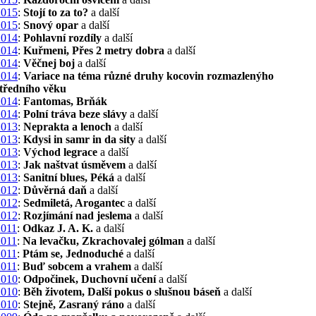
2015
:
Stojí to za to?
a další
2015
:
Snový opar
a další
2014
:
Pohlavní rozdíly
a další
2014
:
Kuřmeni, Přes 2 metry dobra
a další
2014
:
Věčnej boj
a další
2014
:
Variace na téma různé druhy kocovin rozmazlenýho
středního věku
2014
:
Fantomas, Brňák
2014
:
Polní tráva beze slávy
a další
2013
:
Neprakta a lenoch
a další
2013
:
Kdysi in samr in da sity
a další
2013
:
Východ legrace
a další
2013
:
Jak naštvat úsměvem
a další
2013
:
Sanitní blues, Péká
a další
2012
:
Důvěrná daň
a další
2012
:
Sedmiletá, Arogantec
a další
2012
:
Rozjímání nad jeslema
a další
2011
:
Odkaz J. A. K.
a další
2011
:
Na levačku, Zkrachovalej gólman
a další
2011
:
Ptám se, Jednoduché
a další
2011
:
Buď sobcem a vrahem
a další
2010
:
Odpočinek, Duchovní učení
a další
2010
:
Běh životem, Další pokus o slušnou báseň
a další
2010
:
Stejně, Zasraný ráno
a další