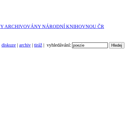
diskuze
|
archiv
|
tiráž
| vyhledávání: