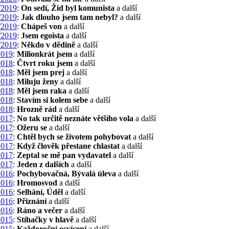
/2019
:
On sedí, Žid byl komunista
a další
/2019
:
Jak dlouho jsem tam nebyl?
a další
/2019
:
Chápeš von
a další
/2019
:
Jsem egoista
a další
/2019
:
Někdo v dědině
a další
2019
:
Milionkrát jsem
a další
2018
:
Čtvrt roku jsem
a další
2018
:
Měl jsem prej
a další
2018
:
Miluju ženy
a další
2018
:
Měl jsem raka
a další
2018
:
Stavím si kolem sebe
a další
2018
:
Hrozně rád
a další
2017
:
No tak určitě neznáte většího vola
a další
2017
:
Ožeru se
a další
2017
:
Chtěl bych se životem pohybovat
a další
2017
:
Když člověk přestane chlastat
a další
2017
:
Zeptal se mě pan vydavatel
a další
2017
:
Jeden z dalších
a další
2016
:
Pochybovačná, Bývalá úleva
a další
2016
:
Hromosvod
a další
2016
:
Selhání, Úděl
a další
2016
:
Přiznání
a další
2016
:
Ráno a večer
a další
2015
:
Stíhačky v hlavě
a další
2015
:
Každoroční osvícení
a další