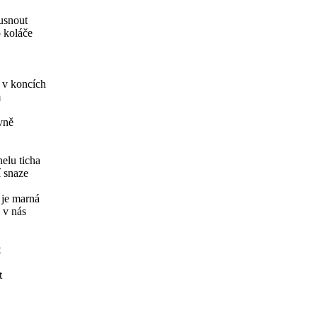
ousnout
 koláče
 v koncích
m
ávně
nelu ticha
í snaze
 je marná
 v nás
t
t