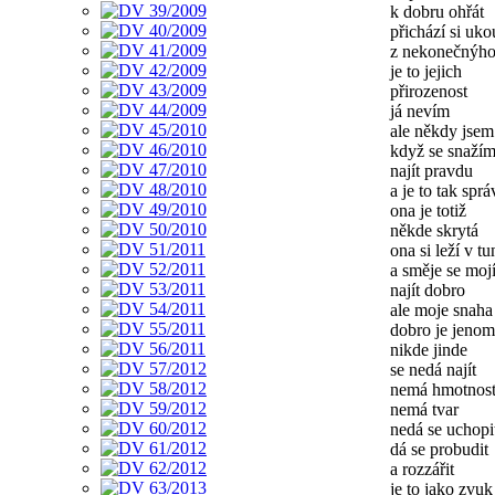
k dobru ohřát
přichází si uk
z nekonečnýho
je to jejich
přirozenost
já nevím
ale někdy jsem
když se snaží
najít pravdu
a je to tak spr
ona je totiž
někde skrytá
ona si leží v tu
a směje se moj
najít dobro
ale moje snaha
dobro je jenom
nikde jinde
se nedá najít
nemá hmotnos
nemá tvar
nedá se uchopi
dá se probudit
a rozzářit
je to jako zvuk