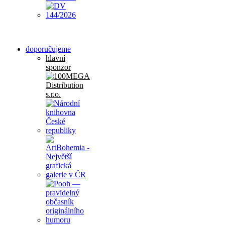
doporučujeme
hlavní
sponzor