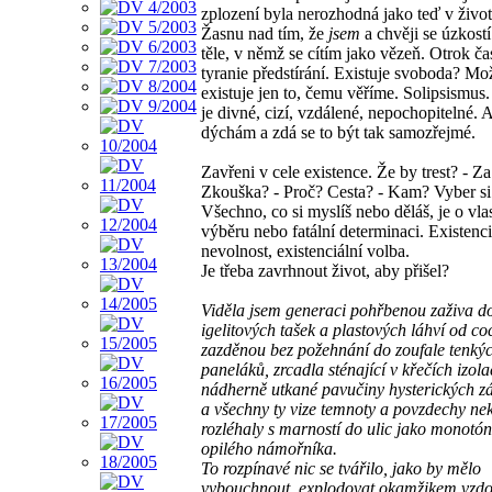
zplození byla nerozhodná jako teď v život
Žasnu nad tím, že
jsem
a chvěji se úzkost
těle, v němž se cítím jako vězeň. Otrok ča
tyranie předstírání. Existuje svoboda? Mo
existuje jen to, čemu věříme. Solipsismus
je divné, cizí, vzdálené, nepochopitelné. A
dýchám a zdá se to být tak samozřejmé.
Zavřeni v cele existence. Že by trest? - Z
Zkouška? - Proč? Cesta? - Kam? Vyber si
Všechno, co si myslíš nebo děláš, je o vla
výběru nebo fatální determinaci. Existenci
nevolnost, existenciální volba.
Je třeba zavrhnout život, aby přišel?
Viděla jsem generaci pohřbenou zaživa d
igelitových tašek a plastových láhví od co
zazděnou bez požehnání do zoufale tenkýc
paneláků, zrcadla sténající v křečích izola
nádherně utkané pavučiny hysterických 
a všechny ty vize temnoty a povzdechy nek
rozléhaly s marností do ulic jako monotón
opilého námořníka.
To rozpínavé nic se tvářilo, jako by mělo
vybouchnout, explodovat okamžikem vzdo