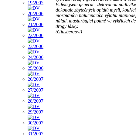
Viděla jsem generaci zfetovanou nadbytk
dokonale zbytečných opiátů mysli, kouřící 
morbidních halucinacích výtahu maniode
nálad, masturbující potmě ve výkřicích del
drogy lásky.
(Ginsbergovi)