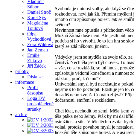
Vladimír
Stibor
Svoboda je nutnost volby, ale když se čl
Daniel Strož
rozhodovat, neví jak žít. Přemíra myšlení j
Karel Sýs
mnoho citu způsobuje bolest. Jak se smířit
Magdaléna
světem?
Toulová
Nevinnost mne opustila s příchodem vědo
Olga
Možná žádná duše není. Ale jestli bůh není
Vychodilová
potřeba si ho vytvořit. Je to jen hra se slo
Zora Wildová
který se zdá někomu jinému.
Jan Zeman
Emilie
Vždycky jsem se styděla za svoje tělo, za
Zítková
ženství. Nechtěla jsem být člověk. To mas
Jiří Žáček
– vše, co se rozkládá, se mi hnusí, protože
přílohy
způsobuje vědomí konečnosti a nutnost z
Diskuse
otázku „ proč, k čemu“?
informace
Universální smysl bytí neexistuje a pokud
Profil
nejsme s to ho pochopit. Existuje jen to, c
časopisu
dosadíš nebo zvolíš. Co nám zbývá? Přijet
Loga DV
dočasnosti, smíření s rozkladem.
pro spřátelené
stránky
Chci létat, nechodit po zemi. Měla jsem v
archiv
těla ptáka nebo šelmy. Pták by mi dal kříd
ostražitost a sílu. V těle těchto zvířat bych 
volná, protože povahou mysli je nestálost,
lidském těle způsobuje bolest. Ale asi jsem