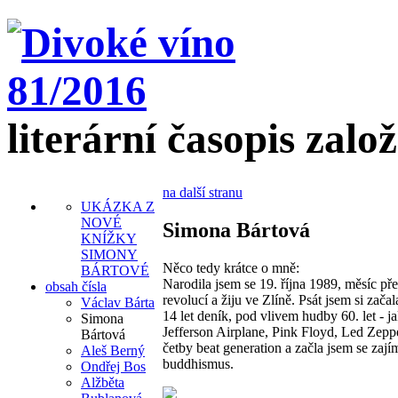
literární časopis zalo
na další stranu
UKÁZKA Z
NOVÉ
Simona Bártová
KNÍŽKY
SIMONY
Něco tedy krátce o mně:
BÁRTOVÉ
Narodila jsem se 19. října 1989, měsíc př
obsah čísla
revolucí a žiju ve Zlíně. Psát jsem si začal
Václav Bárta
14 let deník, pod vlivem hudby 60. let - j
Simona
Jefferson Airplane, Pink Floyd, Led Zeppel
Bártová
četby beat generation a začla jsem se zají
Aleš Berný
buddhismus.
Ondřej Bos
Alžběta