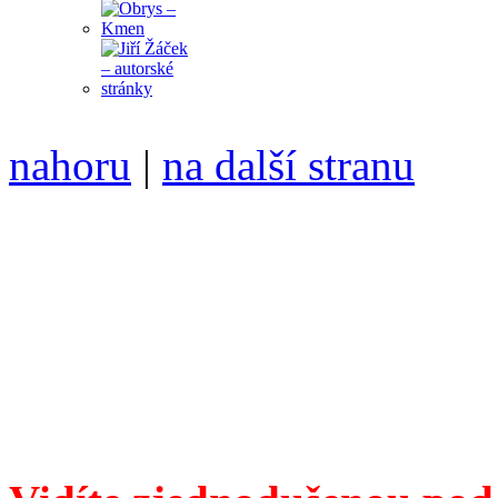
nahoru
|
na další stranu
Divoké víno 81/2016 vyšlo
6099 /// samozvaný šéfreda
104 00 Praha 10, Hájek 88,
redakce@divokevino.cz
//
///
příští číslo Divokého v