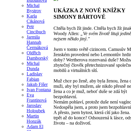
Bublanová
Michal
UKÁZKA Z NOVÉ KNÍŽKY
Bystrov
Karla
SIMONY BÁRTOVÉ
Cikánová
Petr
Chtěla bych žít jinde. Chtěla bych žít jinak
Cincibuch
Woody Allen:
„Ve svém životě lituji jedin
Jarmila
nejsem někdo jiný."
Hannah
Čermáková
Jsem v tomto světě cizincem. Camusův Me
Oldřich
ženském provedení nebo Lermontův hrdin
Damborský
doby? Wertherova rozervaná duše? Možná 
Michal
zbytečný člověk přetechnizované společno
Dunda
mobilů a virtuálních sítí.
Ladislav
Fabian
Muž chce po ženě, aby byla ženou, žena 
Jakub Fišer
muži, aby byl mužem, ale nikdo přesně nev
Ivan Fontana
žena a co je muž, neboť duše se zdá být
Eva
bezpohlavní.
Frantinová
Nemám pohlaví, protože duše není vagín
Jaroslav
Nedospěla jsem, a proto jsem bezpohlavní
Holoubek
A přesto, jsem bytost, která cítí jako žena
Martin
trpět až do konce? Odsouzená k lásce, od
Honzák
životu – na doživotí.
Adam El