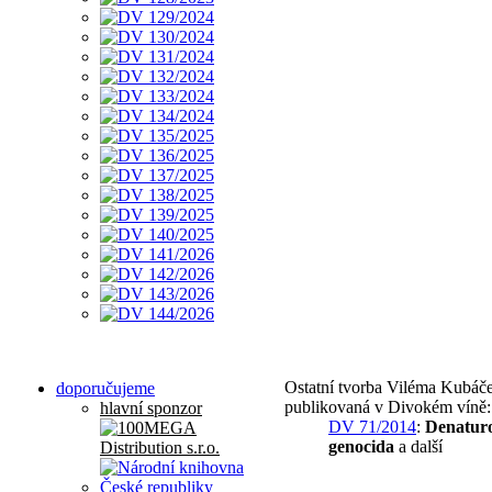
Ostatní tvorba Viléma Kubáč
doporučujeme
publikovaná v Divokém víně:
hlavní sponzor
DV 71/2014
:
Denatur
genocida
a další