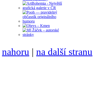
nahoru
|
na další stranu
Divoké víno 81/2016 vyšlo
6099 /// samozvaný šéfreda
104 00 Praha 10, Hájek 88,
redakce@divokevino.cz
//