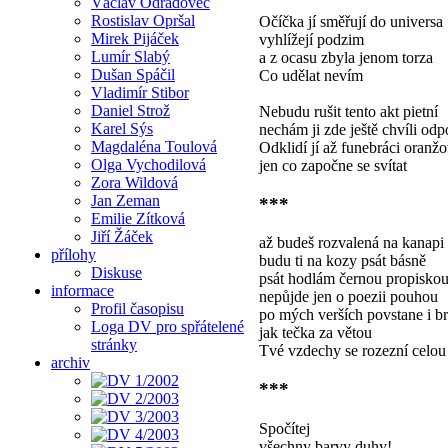
Václav Odradovec
Rostislav Opršal
Očíčka jí směřují do universa
Mirek Pijáček
vyhlížejí podzim
Lumír Slabý
a z ocasu zbyla jenom torza
Dušan Spáčil
Co udělat nevím
Vladimír Stibor
Daniel Strož
Nebudu rušit tento akt pietní
Karel Sýs
nechám ji zde ještě chvíli odp
Magdaléna Toulová
Odklidí jí až funebráci oranžo
Olga Vychodilová
jen co započne se svítat
Zora Wildová
Jan Zeman
***
Emilie Zítková
Jiří Žáček
až budeš rozvalená na kanapi
přílohy
budu ti na kozy psát básně
Diskuse
psát hodlám černou propiskou
informace
nepůjde jen o poezii pouhou
Profil časopisu
po mých verších povstane i b
Loga DV pro spřátelené
jak tečka za větou
stránky
Tvé vzdechy se rozezní celou
archiv
***
Spočítej
všechny barvy duhy!