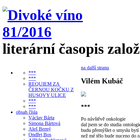
literární časopis zalo
na další stranu
***
***
Vilém Kubáč
REQUIEM ZA
ČERNOU KOČKU Z
HUSOVY ULICE
***
***
***
obsah čísla
Václav Bárta
Po návštěvě onkologie
Simona Bártová
dal jsem se do studia ontologi
Aleš Berný
budu přemýšlet o smyslu bytí
Ondřej Bos
než mé tělo bude nuceno do ra