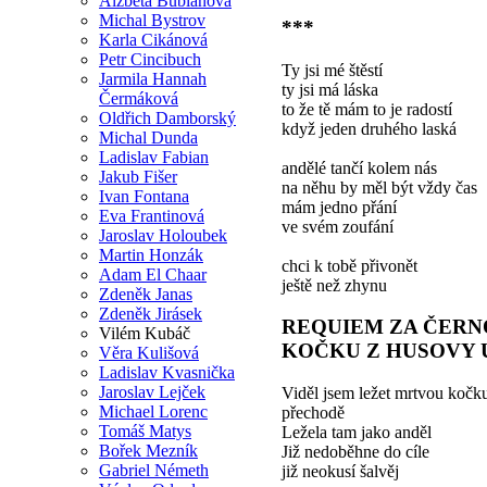
Alžběta Bublanová
Michal Bystrov
***
Karla Cikánová
Petr Cincibuch
Ty jsi mé štěstí
Jarmila Hannah
ty jsi má láska
Čermáková
to že tě mám to je radostí
Oldřich Damborský
když jeden druhého laská
Michal Dunda
Ladislav Fabian
andělé tančí kolem nás
Jakub Fišer
na něhu by měl být vždy čas
Ivan Fontana
mám jedno přání
Eva Frantinová
ve svém zoufání
Jaroslav Holoubek
Martin Honzák
chci k tobě přivonět
Adam El Chaar
ještě než zhynu
Zdeněk Janas
Zdeněk Jirásek
REQUIEM ZA ČERN
Vilém Kubáč
KOČKU Z HUSOVY 
Věra Kulišová
Ladislav Kvasnička
Jaroslav Lejček
Viděl jsem ležet mrtvou kočk
Michael Lorenc
přechodě
Tomáš Matys
Ležela tam jako anděl
Bořek Mezník
Již nedoběhne do cíle
Gabriel Németh
již neokusí šalvěj