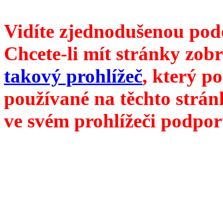
///
příští číslo Divokého v
Vidíte zjednodušenou pod
Chcete-li mít stránky zobr
takový prohlížeč
, který p
používané na těchto strán
ve svém prohlížeči podpor