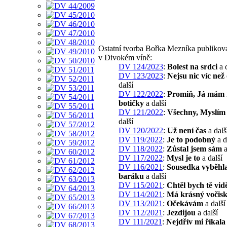
Ostatní tvorba Bořka Mezníka publikov
v Divokém víně:
DV 124/2023
:
Bolest na srdci
a d
DV 123/2023
:
Nejsu nic víc než 
další
DV 122/2022
:
Promiň, Já mám
botičky
a další
DV 121/2022
:
Všechny, Myslím 
další
DV 120/2022
:
Už není čas
a dalš
DV 119/2022
:
Je to podobný
a d
DV 118/2022
:
Zůstal jsem sám
a
DV 117/2022
:
Mysl je to
a další
DV 116/2021
:
Sousedka vyběhla
baráku
a další
DV 115/2021
:
Chtěl bych tě vid
DV 114/2021
:
Má krásný vočis
DV 113/2021
:
Očekávám
a další
DV 112/2021
:
Jezdijou
a další
DV 111/2021
:
Nejdřív mi říkala