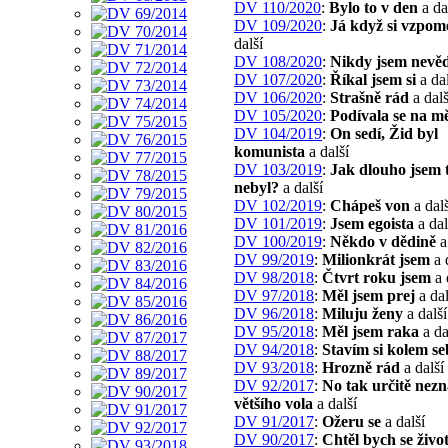
DV 110/2020
:
Bylo to v den
a da
DV 109/2020
:
Já když si vzpo
další
DV 108/2020
:
Nikdy jsem nevěd
DV 107/2020
:
Říkal jsem si
a dal
DV 106/2020
:
Strašně rád
a dalš
DV 105/2020
:
Podívala se na m
DV 104/2019
:
On sedí, Žid byl
komunista
a další
DV 103/2019
:
Jak dlouho jsem
nebyl?
a další
DV 102/2019
:
Chápeš von
a dalš
DV 101/2019
:
Jsem egoista
a dal
DV 100/2019
:
Někdo v dědině
a
DV 99/2019
:
Milionkrát jsem
a 
DV 98/2018
:
Čtvrt roku jsem
a 
DV 97/2018
:
Měl jsem prej
a dal
DV 96/2018
:
Miluju ženy
a další
DV 95/2018
:
Měl jsem raka
a da
DV 94/2018
:
Stavím si kolem se
DV 93/2018
:
Hrozně rád
a další
DV 92/2017
:
No tak určitě nezn
většího vola
a další
DV 91/2017
:
Ožeru se
a další
DV 90/2017
:
Chtěl bych se živo