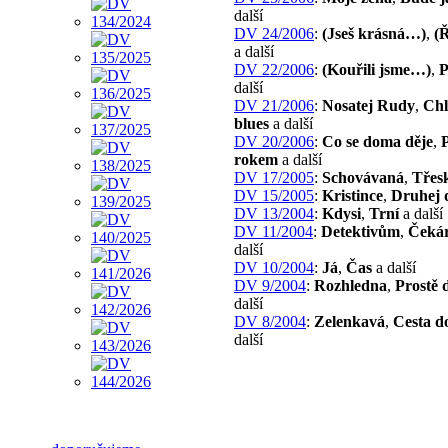
další
DV 24/2006
:
(Jseš krásná…)
,
(
a další
DV 22/2006
:
(Kouřili jsme…)
,
P
další
DV 21/2006
:
Nosatej Rudy
,
Chl
blues
a další
DV 20/2006
:
Co se doma děje
,
rokem
a další
DV 17/2005
:
Schovávaná
,
Třes
DV 15/2005
:
Kristince
,
Druhej 
DV 13/2004
:
Kdysi
,
Trní
a další
DV 11/2004
:
Detektivům
,
Čeká
další
DV 10/2004
:
Já
,
Čas
a další
DV 9/2004
:
Rozhledna
,
Prostě 
další
DV 8/2004
:
Zelenkavá
,
Cesta d
další