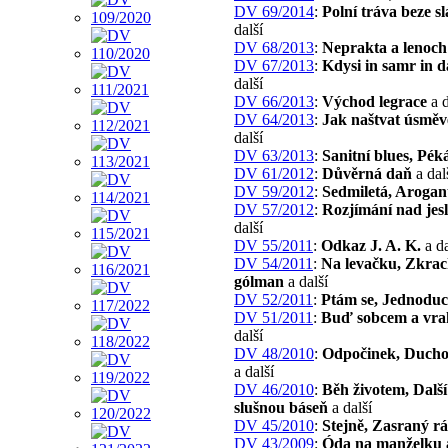
DV 69/2014
:
Polní tráva beze s
další
DV 68/2013
:
Neprakta a lenoch
DV 67/2013
:
Kdysi in samr in da
další
DV 66/2013
:
Východ legrace
a d
DV 64/2013
:
Jak naštvat úsmě
další
DV 63/2013
:
Sanitní blues, Pék
DV 61/2012
:
Důvěrná daň
a dal
DV 59/2012
:
Sedmiletá, Arogan
DV 57/2012
:
Rozjímání nad jes
další
DV 55/2011
:
Odkaz J. A. K.
a da
DV 54/2011
:
Na levačku, Zkrac
gólman
a další
DV 52/2011
:
Ptám se, Jednodu
DV 51/2011
:
Buď sobcem a vr
další
DV 48/2010
:
Odpočinek, Ducho
a další
DV 46/2010
:
Běh životem, Další
slušnou báseň
a další
DV 45/2010
:
Stejně, Zasraný r
DV 43/2009
:
Óda na manželku 