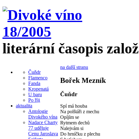
literární časopis zalo
na další stranu
Čuňdr
Flamenco
Bořek Mezník
Fanda
Kropenatá
Čuňdr
U baru
Po říji
aktualita
Spí má houba
Antologie
Na polštáři z mechu
Divokého vína
Opíjím se
Nadace Charty
Rytmem dechů
77 uděluje
Nalejvám si
Cenu Jaroslava
Do hrníčku z plechu