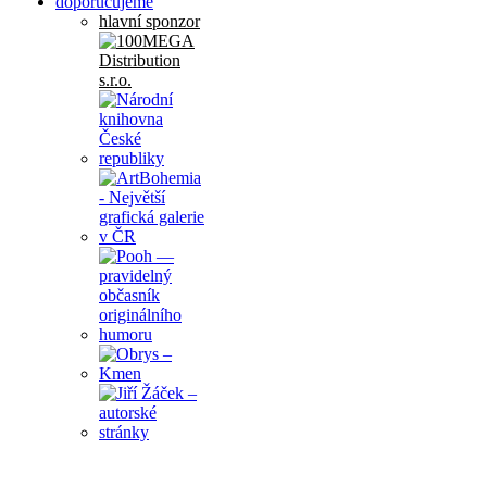
doporučujeme
hlavní sponzor