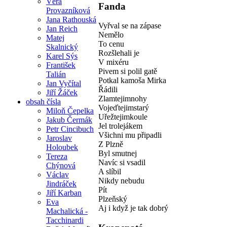
Věra
Fanda
Provazníková
Jana Rathouská
Vyřval se na zápase
Jan Reich
Nemělo
Matej
To cenu
Skalnický
Rozšlehali je
Karel Sýs
V mixéru
František
Pivem si polil gatě
Talián
Potkal kamoša Mirka
Jan Vyčítal
Řádili
Jiří Žáček
Zlamtejimnohy
obsah čísla
Vojeďtejimstarý
Miloň Čepelka
Uřežtejimkoule
Jakub Čermák
Jel trolejákem
Petr Cincibuch
Všichni mu připadli
Jaroslav
Z Plzně
Holoubek
Byl smutnej
Tereza
Navíc si vsadil
Chýnová
A slíbil
Václav
Nikdy nebudu
Jindráček
Pít
Jiří Karban
Plzeňský
Eva
Aj i když je tak dobrý
Machalická -
Tacchinardi