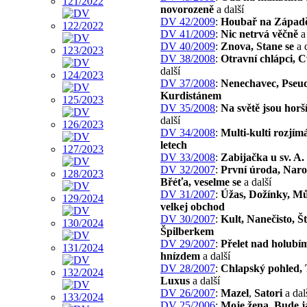
novorozeně
a další
DV 42/2009
:
Houbař na Západ
DV 41/2009
:
Nic netrvá věčně
a 
DV 40/2009
:
Znova, Stane se
a d
DV 38/2008
:
Otravní chlápci, 
další
DV 37/2008
:
Nenechavec, Pseud
Kurdistánem
DV 35/2008
:
Na světě jsou horší
další
DV 34/2008
:
Multi-kulti rozjím
letech
DV 33/2008
:
Zabijačka u sv. A.
DV 32/2007
:
První úroda, Narod
Břéťa, veselme se
a další
DV 31/2007
:
Úžas, Dožínky, Mů
velkej obchod
DV 30/2007
:
Kult, Nanečisto, Št
Špilberkem
DV 29/2007
:
Přelet nad holubí
hnízdem
a další
DV 28/2007
:
Chlapský pohled,
Luxus
a další
DV 26/2007
:
Mazel
,
Satori
a dal
DV 25/2006
:
Moje žena
,
Bude j