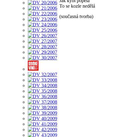
Jak kýbl popela
To se kozle nedělá
(současná tvorba)