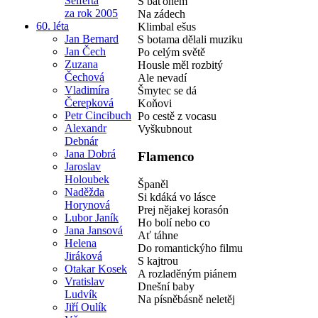
Seiferta
S baťohem
za rok 2005
Na zádech
60. léta
Klimbal ešus
Jan Bernard
S botama dělali muziku
Jan Čech
Po celým světě
Zuzana
Housle měl rozbitý
Čechová
Ale nevadí
Vladimíra
Šmytec se dá
Čerepková
Koňovi
Petr Cincibuch
Po cestě z vocasu
Alexandr
Vyškubnout
Debnár
Jana Dobrá
Flamenco
Jaroslav
Holoubek
Španěl
Naděžda
Si kdáká vo lásce
Horynová
Prej nějakej korasón
Lubor Janík
Ho bolí nebo co
Jana Jansová
Ať táhne
Helena
Do romantickýho filmu
Jiráková
S kajtrou
Otakar Kosek
A rozladěným piánem
Vratislav
Dnešní baby
Ludvík
Na písněbásně neletěj
Jiří Oulík