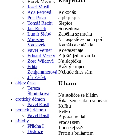
Kropenatá
Bořek Mezník
Josef Musil
Kokodák
Ada Petrová
a pikpikpik
Petr Pojar
Slepice
Tomáš Recht
Sousedova
Jan Reich
Zaběhla se mrcha
Lumír Slabý
V hospodě se na ni ptá
Miroslav
Kamšla a codělala
Václavek
Kdetasviňaje
Pavel Verner
A ještě jednu vodku
Eduard Veselý
Na slepičku
Zora Wildová
Každý kropen
Edita
Nebude dnes sám
Zeithammerová
Jiří Žáček
objev čísla
U baru
Tereza
Šimůnková
Na stoličce se klátím
erotický démon
Řikal sem si dám si pivko
Pavel Kastl
Kořku
poetický démon
Retko
Pavel Kastl
A povalím dál
přílohy
Prodal sem
Příloha I
Jim celej svět
Diskuze
Prsten s briliantem