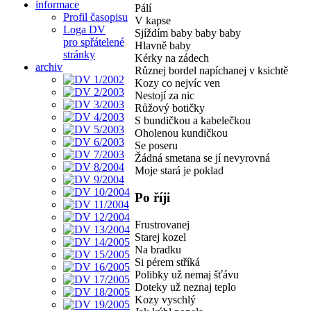
informace
Pálí
Profil časopisu
V kapse
Loga DV
Sjíždím baby baby baby
pro spřátelené
Hlavně baby
stránky
Kérky na zádech
archiv
Různej bordel napíchanej v ksichtě
Kozy co nejvíc ven
Nestojí za nic
Růžový botičky
S bundičkou a kabelečkou
Oholenou kundičkou
Se poseru
Žádná smetana se jí nevyrovná
Moje stará je poklad
Po říji
Frustrovanej
Starej kozel
Na bradku
Si pérem stříká
Polibky už nemaj šťávu
Doteky už neznaj teplo
Kozy vyschlý