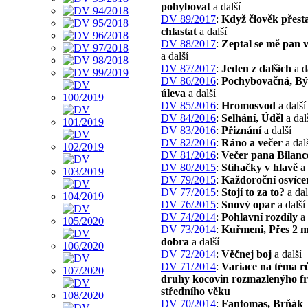
pohybovat
a další
DV 89/2017
:
Když člověk přest
chlastat
a další
DV 88/2017
:
Zeptal se mě pan 
a další
DV 87/2017
:
Jeden z dalších
a d
DV 86/2016
:
Pochybovačná, Bý
úleva
a další
DV 85/2016
:
Hromosvod
a další
DV 84/2016
:
Selhání, Úděl
a dal
DV 83/2016
:
Přiznání
a další
DV 82/2016
:
Ráno a večer
a dal
DV 81/2016
:
Večer pana Bilanc
DV 80/2015
:
Stíhačky v hlavě
a 
DV 79/2015
:
Každoroční osvíce
DV 77/2015
:
Stojí to za to?
a dal
DV 76/2015
:
Snový opar
a další
DV 74/2014
:
Pohlavní rozdíly
a 
DV 73/2014
:
Kuřmeni, Přes 2 m
dobra
a další
DV 72/2014
:
Věčnej boj
a další
DV 71/2014
:
Variace na téma r
druhy kocovin rozmazlenýho f
středního věku
DV 70/2014
:
Fantomas, Brňák