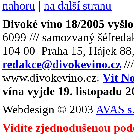
nahoru
|
na další stranu
Divoké víno 18/2005 vyšlo
6099 /// samozvaný šéfreda
104 00 Praha 15, Hájek 88,
redakce@divokevino.cz
//
www.divokevino.cz:
Vít N
vína vyjde 19. listopadu 
Webdesign © 2003
AVAS s.
Vidíte zjednodušenou pod