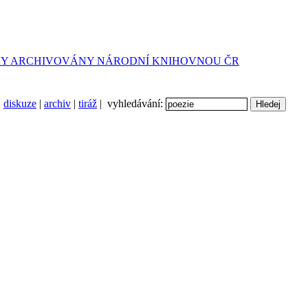
diskuze
|
archiv
|
tiráž
| vyhledávání: