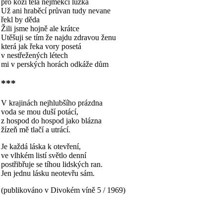
pro kozí těla nejměkčí lůžka
Už ani hraběcí průvan tudy nevane
řekl by děda
Žili jsme hojně ale krátce
Utěšuji se tím že najdu zdravou ženu
která jak řeka vory posetá
v nestřežených létech
mi v perských horách odkáže dům
***
V krajinách nejhlubšího prázdna
voda se mou duší potácí,
z hospod do hospod jako blázna
žízeň mě tlačí a utrácí.
Je každá láska k otevření,
ve vlhkém listí světlo denní
postřibřuje se tíhou lidských ran.
Jen jednu lásku neotevřu sám.
(publikováno v Divokém víně 5 / 1969)