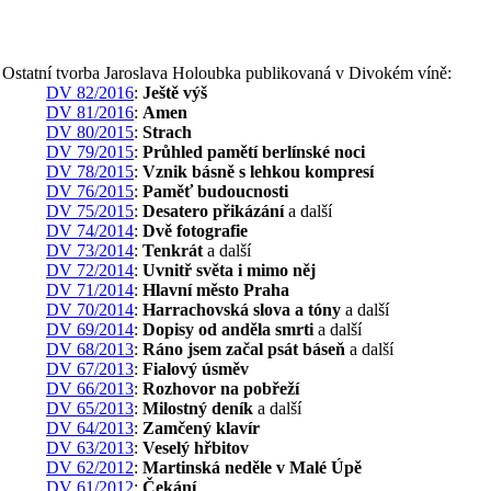
Ostatní tvorba Jaroslava Holoubka publikovaná v Divokém víně:
DV 82/2016
:
Ještě výš
DV 81/2016
:
Amen
DV 80/2015
:
Strach
DV 79/2015
:
Průhled pamětí berlínské noci
DV 78/2015
:
Vznik básně s lehkou kompresí
DV 76/2015
:
Paměť budoucnosti
DV 75/2015
:
Desatero přikázání
a další
DV 74/2014
:
Dvě fotografie
DV 73/2014
:
Tenkrát
a další
DV 72/2014
:
Uvnitř světa i mimo něj
DV 71/2014
:
Hlavní město Praha
DV 70/2014
:
Harrachovská slova a tóny
a další
DV 69/2014
:
Dopisy od anděla smrti
a další
DV 68/2013
:
Ráno jsem začal psát báseň
a další
DV 67/2013
:
Fialový úsměv
DV 66/2013
:
Rozhovor na pobřeží
DV 65/2013
:
Milostný deník
a další
DV 64/2013
:
Zamčený klavír
DV 63/2013
:
Veselý hřbitov
DV 62/2012
:
Martinská neděle v Malé Úpě
DV 61/2012
:
Čekání