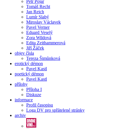
Petr Pojar
Tomáš Recht
Jan Reich
Lumír Slabý
Miroslav Václavek
Pavel Verner
Eduard Veselý
Zora Wildová
Edita Zeithammerová
Jiří Žáček
objev čísla
Tereza Šimůnková
erotický démon
Pavel Kastl
poetický démon
Pavel Kastl
přílohy
Příloha I
Diskuze
informace
Profil časopisu
Loga DV pro spřátelené stránky
archiv