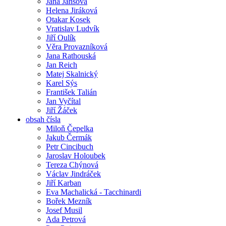
Jana Jansová
Helena Jiráková
Otakar Kosek
Vratislav Ludvík
Jiří Oulík
Věra Provazníková
Jana Rathouská
Jan Reich
Matej Skalnický
Karel Sýs
František Talián
Jan Vyčítal
Jiří Žáček
obsah čísla
Miloň Čepelka
Jakub Čermák
Petr Cincibuch
Jaroslav Holoubek
Tereza Chýnová
Václav Jindráček
Jiří Karban
Eva Machalická - Tacchinardi
Bořek Mezník
Josef Musil
Ada Petrová