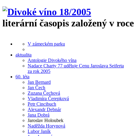
literární časopis založený v roce
V zámeckém parku
aktualita
Antologie Divokého vína
Nadace Charty 77 uděluje Cenu Jaroslava Seiferta
za rok 2005
60. léta
Jan Bernard
Jan Čech
Zuzana Čechová
Vladimíra Čerepková
Petr Cincibuch
Alexandr Debnár
Jana Dobrá
Jaroslav Holoubek
Naděžda Horynová
Lubor Janík