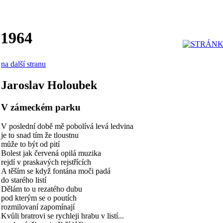
 1964
na další stranu
Jaroslav Holoubek
V zámeckém parku
V poslední době mě pobolívá levá ledvina
je to snad tím že tloustnu
může to být od pití
Bolest jak červená opilá muzika
rejdí v praskavých rejstřících
A těším se když fontána moči padá
do starého listí
Dělám to u rezatého dubu
pod kterým se o poutích
rozmilovaní zapomínají
Kvůli bratrovi se rychleji hrabu v listí...