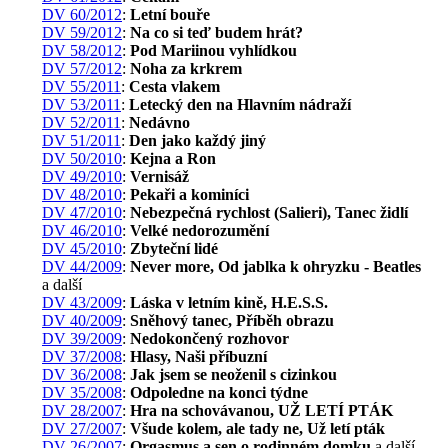
DV 60/2012
:
Letní bouře
DV 59/2012
:
Na co si teď budem hrát?
DV 58/2012
:
Pod Mariinou vyhlídkou
DV 57/2012
:
Noha za krkrem
DV 55/2011
:
Cesta vlakem
DV 53/2011
:
Letecký den na Hlavním nádraží
DV 52/2011
:
Nedávno
DV 51/2011
:
Den jako každý jiný
DV 50/2010
:
Kejna a Ron
DV 49/2010
:
Vernisáž
DV 48/2010
:
Pekaři a kominíci
DV 47/2010
:
Nebezpečná rychlost (Salieri), Tanec židlí
DV 46/2010
:
Velké nedorozumění
DV 45/2010
:
Zbyteční lidé
DV 44/2009
:
Never more, Od jablka k ohryzku - Beatles
a další
DV 43/2009
:
Láska v letním kině, H.E.S.S.
DV 40/2009
:
Sněhový tanec, Příběh obrazu
DV 39/2009
:
Nedokončený rozhovor
DV 37/2008
:
Hlasy, Naši příbuzní
DV 36/2008
:
Jak jsem se neoženil s cizinkou
DV 35/2008
:
Odpoledne na konci týdne
DV 28/2007
:
Hra na schovávanou, UŽ LETÍ PTÁK
DV 27/2007
:
Všude kolem, ale tady ne, Už letí pták
DV 26/2007
:
Orgasmus a sen o rodinném domku
a další