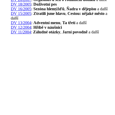
DV 18/2005
:
Doživotní pes
DV 16/2005
:
Sezóna hlemýžďů
,
Ňadra v dějepisu
a další
DV 15/2005
:
Ztratili jsme hlavu
,
Cestou: nějaké město
a
další
DV 13/2004
:
Adventní menu
,
Ta třetí
a další
DV 12/2004
:
Hříbě v náušnici
DV 11/2004
:
Záludné otázky
,
Jarní povodně
a další