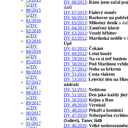
DV 68/2013
:
Ráno jsem začal psá
další
DV 67/2013
:
Fialový úsměv
DV 66/2013
:
Rozhovor na pobřež
DV 65/2013
:
Milostný deník
a dal
DV 64/2013
:
Zamčený klavír
DV 63/2013
:
Veselý hřbitov
DV 62/2012
:
Martinská neděle v
Úpě
DV 61/2012
:
Čekání
DV 60/2012
:
Letní bouře
DV 59/2012
:
Na co si teď budem 
DV 58/2012
:
Pod Mariinou vyhlí
DV 57/2012
:
Noha za krkrem
DV 55/2011
:
Cesta vlakem
DV 53/2011
:
Letecký den na Hla
nádraží
DV 52/2011
:
Nedávno
DV 51/2011
:
Den jako každý jiný
DV 50/2010
:
Kejna a Ron
DV 49/2010
:
Vernisáž
DV 48/2010
:
Pekaři a kominíci
DV 47/2010
:
Nebezpečná rychlos
(Salieri), Tanec židlí
DV 46/2010
:
Velké nedorozuměn