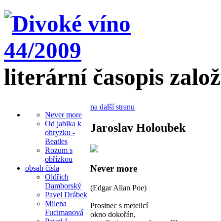
literární časopis zalo
na další stranu
Never more
Od jablka k
Jaroslav Holoubek
ohryzku -
Beatles
Rozum s
obřízkou
Never more
obsah čísla
Oldřich
Damborský
(Edgar Allan Poe)
Pavel Drábek
Milena
Prosinec s metelicí
Fucimanová
okno dokořán,