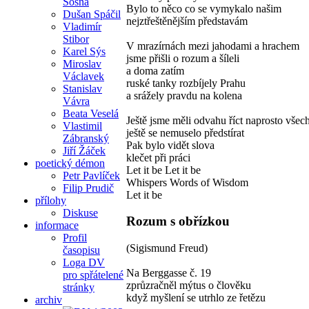
Sosna
Bylo to něco co se vymykalo našim
Dušan Spáčil
nejztřeštěnějším představám
Vladimír
Stibor
V mrazírnách mezi jahodami a hrachem
Karel Sýs
jsme přišli o rozum a šíleli
Miroslav
a doma zatím
Václavek
ruské tanky rozbíjely Prahu
Stanislav
a srážely pravdu na kolena
Vávra
Beata Veselá
Ještě jsme měli odvahu říct naprosto všec
Vlastimil
ještě se nemuselo předstírat
Zábranský
Pak bylo vidět slova
Jiří Žáček
klečet při práci
poetický démon
Let it be Let it be
Petr Pavlíček
Whispers Words of Wisdom
Filip Prudič
Let it be
přílohy
Diskuse
Rozum s obřízkou
informace
Profil
(Sigismund Freud)
časopisu
Loga DV
Na Berggasse č. 19
pro spřátelené
zprůzračněl mýtus o člověku
stránky
když myšlení se utrhlo ze řetězu
archiv