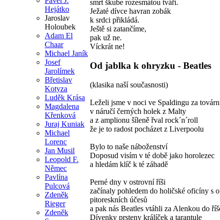
Pavel J.
smrt škube rozesmátou tváří.
Hejátko
Ježaté dívce havran zobák
Jaroslav
k srdci přikládá.
Holoubek
Ještě si zatančíme,
Adam El
pak už ne.
Chaar
Víckrát ne!
Michael Janík
Josef
Od jablka k ohryzku - Beatles
Jarolímek
Břetislav
(klasika naší současnosti)
Kotyza
Luděk Krása
Leželi jsme v noci ve Spaldingu za továrn
Magdalena
v náručí černých holek z Malty
Křenková
a z amplionu šíleně řval rock´n´roll
Juraj Kuniak
že je to radost pocházet z Liverpoolu
Michael
Lorenc
Bylo to naše náboženství
Jan Musil
Doposud visím v té době jako horolezec
Leopold F.
a hledám klíč k té záhadě
Němec
Pavlína
Perné dny v ostrovní říši
Pulcová
začínaly pohledem do holičské oficíny s 
Zdeněk
pitoreskních účesů
Rieger
a pak nás Beatles vtáhli za Alenkou do říš
Zdeněk
Dívenky prsteny králíček a tarantule