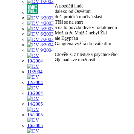
A později jinde
daleko od Osvětimi
duší protéká mučivá slast
Těší se na smrt
a na to povzbudivé v rodokmenu
Možná že Mojžíš nebyl Žid
ale Egypťan
Gangréna vyžírá do tváře díru
Člověk si z hlediska psychického
žije nad své možnosti