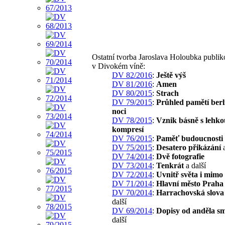
Ostatní tvorba Jaroslava Holoubka publi
v Divokém víně:
DV 82/2016
:
Ještě výš
DV 81/2016
:
Amen
DV 80/2015
:
Strach
DV 79/2015
:
Průhled pamětí berl
noci
DV 78/2015
:
Vznik básně s lehko
kompresí
DV 76/2015
:
Paměť budoucnosti
DV 75/2015
:
Desatero přikázání
a
DV 74/2014
:
Dvě fotografie
DV 73/2014
:
Tenkrát
a další
DV 72/2014
:
Uvnitř světa i mimo
DV 71/2014
:
Hlavní město Praha
DV 70/2014
:
Harrachovská slova
další
DV 69/2014
:
Dopisy od anděla sm
další