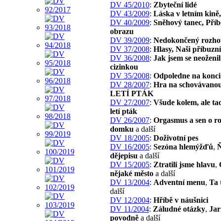
DV 45/2010
:
Zbyteční lidé
DV 43/2009
:
Láska v letním kině,
DV 40/2009
:
Sněhový tanec, Pří
obrazu
DV 39/2009
:
Nedokončený rozho
DV 37/2008
:
Hlasy, Naši příbuzní
DV 36/2008
:
Jak jsem se neoženil
cizinkou
DV 35/2008
:
Odpoledne na konci
DV 28/2007
:
Hra na schovávano
LETÍ PTÁK
DV 27/2007
:
Všude kolem, ale ta
letí pták
DV 26/2007
:
Orgasmus a sen o r
domku
a další
DV 18/2005
:
Doživotní pes
DV 16/2005
:
Sezóna hlemýžďů
,
Ň
dějepisu
a další
DV 15/2005
:
Ztratili jsme hlavu
,
nějaké město
a další
DV 13/2004
:
Adventní menu
,
Ta 
další
DV 12/2004
:
Hříbě v náušnici
DV 11/2004
:
Záludné otázky
,
Jar
povodně
a další