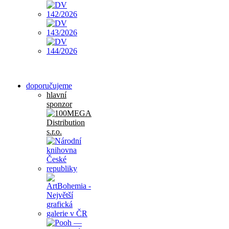
doporučujeme
hlavní
sponzor