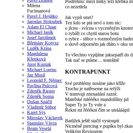
Pavel Drábek
Postřehnu: mezi lístky leží křehká m
Milena
co nezetlela
Fucimanová
Pavel J. Hejátko
Jak vypít smrt?
Jaroslav Holoubek
Ten kdo se ptá neví o tom nic:
Adam El Chaar
o jícnu - svícnu s vyceněným knote
Michael Janík
o rybáři co chytil starou botu
Josef Jarolímek
o rybce - slibce s rozmočeným hadr
Břetislav Kotyza
o slově odporném jak dláto v oku sr
Luděk Krása
Magdalena
To všechno vypíjíme jaksepatří do 
Křenková
Tak nač se ptáme… teatrálně
Juraj Kuniak
Michael Lorenc
KONTRAPUNKT
Jan Musil
Leopold F. Němec
Své problémy nosíme jako kříže
Pavlína Pulcová
Trochu je natřeseme na refýži
Zdeněk Rieger
V tramvaji znenadání zazní:
Zdeněk Sosna
Mateřské mléééko mandolíííny pil
Dušan Spáčil
Super Ty jo Ty vole a
Vladimír Stibor
Řekni mi řééékni čím se utráááápil
Karel Sýs
Miroslav Václavek
Batůžek ještě stačil vystoupit
Stanislav Vávra
Nicméně piercing v pupíku byl zkas
Beata Veselá
Velikým Revizorem