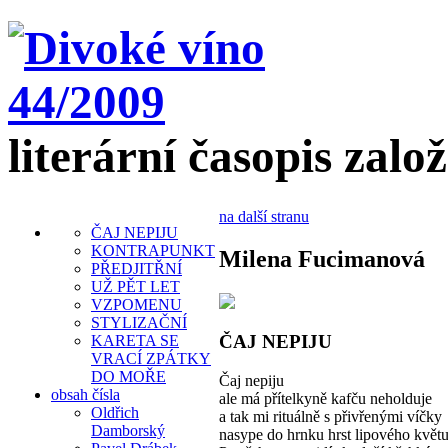
literární časopis zalo
na další stranu
ČAJ NEPIJU
KONTRAPUNKT
Milena Fucimanová
PŘEDJITŘNÍ
UŽ PĚT LET
VZPOMENU
STYLIZAČNÍ
ČAJ NEPIJU
KARETA SE
VRACÍ ZPÁTKY
DO MOŘE
Čaj nepiju
obsah čísla
ale má přítelkyně kafču neholduje
Oldřich
a tak mi rituálně s přivřenými víčky
Damborský
nasype do hrnku hrst lipového květ