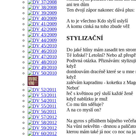
ani ten dům
Ten dvojí zápor nakonec dává plus:
A to je všechno Kdo slyší uslyší
A komu cinká na toho zbude věž
STYLIZAČNÍ
Do jaké hlíny mám zasadit ten stro
Té loňské? Letošní? Nebo až přespří
Podivná otázka. Přiznávám: stylizuji
když
domlouvám dracéně které se u mne 
když
zalévám kapradinu - koketku z Mag
Neboť
řeč s květinou prý sluší každé ženě
když nablízku je muž
Co mu tím sděluje?
A na co myslí on?
Na gyros s příslibem bájného večeřa
Na vůni nekvětin - drsnou a paličat
kterou mám také já noc co noc na j