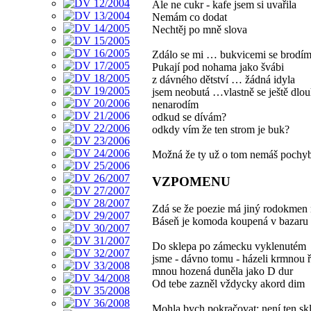
Ale ne cukr - kafe jsem si uvařila
Nemám co dodat
Nechtěj po mně slova
Zdálo se mi … bukvicemi se brodí
Pukají pod nohama jako švábi
z dávného dětství … žádná idyla
jsem neobutá …vlastně se ještě dlo
nenarodím
odkud se dívám?
odkdy vím že ten strom je buk?
Možná že ty už o tom nemáš pochy
VZPOMENU
Zdá se že poezie má jiný rodokmen
Báseň je komoda koupená v bazaru
Do sklepa po zámecku vyklenutém
jsme - dávno tomu - házeli krmnou 
mnou hozená duněla jako D dur
Od tebe zazněl vždycky akord dim
Mohla bych pokračovat: není ten sk