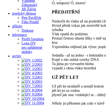
Vlastimil
Ó, tempora! Ó, mores!
Zábranský
Jiří Žáček
PŘEDJITŘNÍ
poetický démon
Petr Pavlíček
Naskočit do vlaku až na poslední chv
Filip Prudič
Hvizd předá vzkaz jak zrezivělé kol
přílohy
rybníka
Diskuse
Vlak vpadá do podzimu
informace
Prorazí černou siluetu lišky v tmě n
Profil časopisu
lesa
Loga DV
Vzpomínka odjinud jak výraz: popl
pro spřátelené
stránky
Sedadla - až na jedno - s heknutím 
archiv
Kupé z nás snímá vzorky DNA
Ta jáma po vyrvaném hlohu
vypadá z okna vlaku bezedná
UŽ PĚT LET
Už pět let nestůněš a nemáš bolesti
pět let jsi za vodou
plyneš jak ona: vzdalující se…dálný
Někdy jsi přítomen jak cukr v kávě