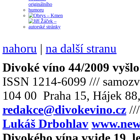
nahoru
|
na další stranu
Divoké víno 44/2009 vyšlo
ISSN 1214-6099 /// samozv
104 00 Praha 15, Hájek 88,
redakce@divokevino.cz
//
Lukáš Drbohlav
www.newm
Divokého vína vyjde 19. l