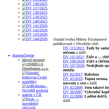
Ostatní tvorba Mileny Fucimanové
publikovaná v Divokém víně:
DV 113/2021
:
Tady by sada
ničemu
a další
doporučujeme
DV 111/2021
:
Záře a … chř
hlavní sponzor
DV 109/2020
:
Záře a chřtá
DV 107/2020
:
Nedejbože sp
motýla
DV 92/2017
:
Babybox
DV 45/2010
:
Topná sezona,
návratu z cest
a další
DV 42/2009
:
Jsou takové že
DV 26/2007
:
Vykradač kapl
DV 22/2006
:
Ladění dešťů
,
další