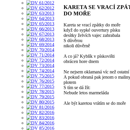
KARETA SE VRACÍ ZPÁ
DO MOŘE
Kareta se vrací zpátky do moře
když do sypké ouvertury písku
desítky želvích vajec zahrabala
S důvěrou
nikoli důvěrně
A co já? Kyblík v pískovišti
obrácen hore dnem
Ne nejsem oklamaná víc než ostatní
A pokud obraná pak jenom o maliny
plotem
S tím se dá žít:
Nebude letos marmeláda
Ale být karetou vrátím se do moře