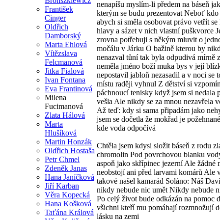
Bronszkiewicz
nenapíšu myslím-li předem na báseň jak
František
kterým se budu prezentovat Neboť kdo
Cinger
abych si směla osobovat právo vetřít se
Oldřich
hlavy a sázet v nich vlastní puškvorce 
Damborský
zrovna potřebuji s někým mluvit o jed
Marta Ehlová
močálu v Járku O bažině kterou by nik
Vítězslava
nenazval tůní tak byla odpudivá mírně 
Felcmanová
neměla jméno boží muka bys v její blízk
Jitka Fialová
nepostavil jabloň nezasadil a v noci se 
Ivan Fontana
místu raději vyhnul Z dětství si vzpom
Eva Frantinová
páchnoucí tenisky když jsem si nedala 
Milena
vešla Ale nikdy se za mnou nezavřela 
Fucimanová
Až teď: kdy si sama připadám jako neh
Zlata Hálová
jsem se dočetla že mokřad je požehnané
Marta
kde voda odpočívá
Hlušíková
Martin Honzák
Chtěla jsem kdysi složit báseň z rodu zl
Oldřich Hostaša
chromolin Pod povrchovou blanku vod
Petr Chmel
aspoň jako skřípinec jezerní Ale žádné
Zdeněk Janas
neobstojí ani před larvami komárů Ale 
Hana Janíčková
takové našel kamarád Soláno: Náš Dav
Jiří Karban
nikdy nebude nic umět Nikdy nebude ni
Věra Kopecká
Po celý život bude odkázán na pomoc 
Hana Košková
všichni kteří mu pomáhají rozmnožují d
Taťána Králová
lásku na zemi