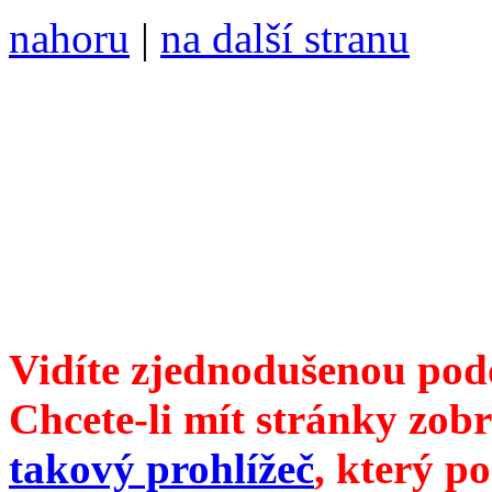
nahoru
|
na další stranu
Divoké víno 113/2021 vyšl
ISSN 1214-6099 /// samozv
104 00 Praha 10, Hájek 88,
redakce@divokevino.cz
//
///
příští číslo Divokého v
Vidíte zjednodušenou pod
Chcete-li mít stránky zobr
takový prohlížeč
, který p