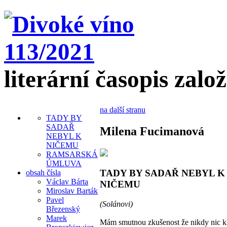
literární časopis zalo
na další stranu
TADY BY
SADAŘ
Milena Fucimanová
NEBYL K
NIČEMU
RAMSARSKÁ
ÚMLUVA
TADY BY SADAŘ NEBYL K
obsah čísla
Václav Bárta
NIČEMU
Miroslav Barták
Pavel
(Solánovi)
Březenský
Marek
Mám smutnou zkušenost že nikdy nic 