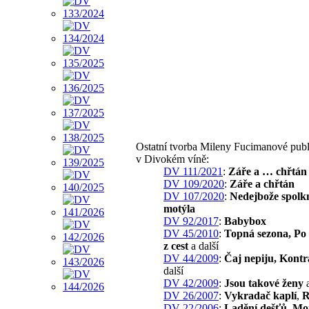
Ostatní tvorba Mileny Fucimanové pub
v Divokém víně:
DV 111/2021
:
Záře a … chřtán
DV 109/2020
:
Záře a chřtán
DV 107/2020
:
Nedejbože spolk
motýla
DV 92/2017
:
Babybox
DV 45/2010
:
Topná sezona, Po
z cest
a další
DV 44/2009
:
Čaj nepiju, Kont
další
DV 42/2009
:
Jsou takové ženy
a
DV 26/2007
:
Vykradač kaplí
,
R
DV 22/2006
:
Ladění dešťů
,
Mo