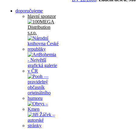
doporučujeme
hlavní sponzor