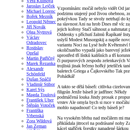
Věra Kulišová
Jaroslav Lejček
Vzpomínám: močál nebylo vidět Od jar
Michael Lorenc
podzimu utajený pod živou ohebnou, z
Bořek Mezník
pokrývkou Tady se stvoly netrhají do k
Leopold Němec
na slavnost Ani na hrob Dnes mě víc za
Jiří Novák
jejich kořeny Stačí sáhnout a nahmatat 
Olga Nytrová
Oddenky s příchutí žalmů Řapíkaté listy
Václav
uslyší Modest Musorgskij a napíše nov
Odradovec
variantu Noci na Lysé hoře Květenství 
Rostislav
okoličnatého vypadá jako barevný ježe
Opršal
uprostřed tří lístků kališních a tří korun
Martin Patřičný
či purpurových zespodu zelenkavých V
Marek Řezanka
trojlistá jinak řečeno hořký jetelíček tan
Alexandr
baletech Griega a Čajkovského Tak pra
Schönfeld
Pohádkář
Dušan Spáčil
Vladimír Stibor
A takto se dělá báseň: citlivka cizelova
Karel Sýs
filigrán Jenže báseň je jadřinec Někdy
Magda Toulová
podmáčená louka Jindy prosak z propu
František Uher
vrstev Ale omyla bych si ruce v močálu?
Štěpán Votoček
mohlo napadnout! Co tedy báseň je?
Františka
Vrbenská
Na vysokém břehu nad močálem mi m
Zora Wildová
přikládala jitrocel na podrásané nohy Z
Jan Zeman
kácel staříček švestky napadené šárkou