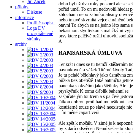
Jiří Žáček
dobu byl už dva roky po smrti ale se se
přílohy
pořád uměl To on mi nedovolil hledat po
Diskuse
zblochanu nebo žabníku-alismy olivově
informace
nebo tmavě skvrnitá vejce chráněné be
Profil časopisu
otavní To abych se na jedno léto sama s
Loga DV
bekasinou: stydlivkou s maličkými vyj
pro spřátelené
prsy které palčivě rušili uhrovití spoluž
stránky
A
archiv
RAMSARSKÁ ÚMLUVA
Tenkrát i dnes se tu hemží klášterním t
pavoukovců a vážek Titěrné životy Tad
Je tu pcháč bělohlavý jako úsměvná zm
bůžka bez obětiště Také bahnička jehlo
panenka s okvětím jako štětinky Ale i j
pryskyřník K tomu ďáblík bahenní se
zašpičatělým toulcem a s palčivě jedov
látkou dobrou proti hadímu uštknutí Jen
kostižerné touze po slávě neexistuje nic
Tím méně capart-verš
Ale zpět k močálu V zimě je k nepoznán
by z darů odsvěcen Nemůžeš se tu klou