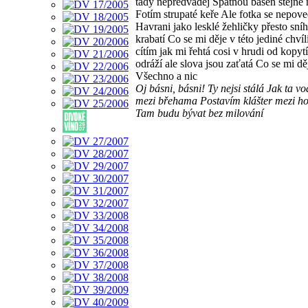
tady nepředváděj Špatnou báseň stejně 
Fotím strupaté keře Ale fotka se nepove
Havrani jako lesklé žehličky přesto sní
krabatí Co se mi děje v této jediné chvíl
cítím jak mi řehtá cosi v hrudi od kopytí
odráží ale slova jsou zaťatá Co se mi dě
Všechno a nic
Oj básni, básni! Ty nejsi stálá Jak ta v
mezi břehama Postavím klášter mezi h
Tam budu bývat bez milování