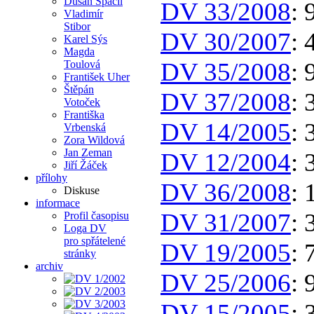
Dušan Spáčil
DV 33/2008
: 
Vladimír
Stibor
DV 30/2007
: 
Karel Sýs
Magda
DV 35/2008
: 
Toulová
František Uher
Štěpán
DV 37/2008
: 
Votoček
Františka
DV 14/2005
: 
Vrbenská
Zora Wildová
Jan Zeman
DV 12/2004
: 
Jiří Žáček
přílohy
DV 36/2008
: 
Diskuse
informace
DV 31/2007
: 
Profil časopisu
Loga DV
pro spřátelené
DV 19/2005
: 
stránky
archiv
DV 25/2006
: 
DV 15/2005
: 