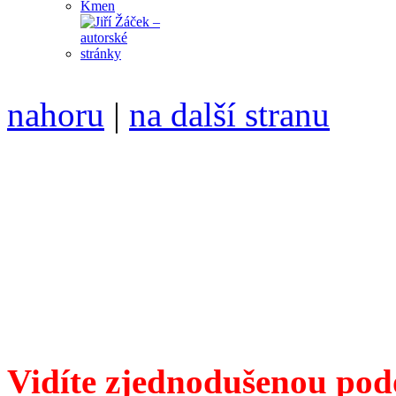
nahoru
|
na další stranu
Divoké víno 113/2021 vyšl
ISSN 1214-6099 /// samozv
104 00 Praha 10, Hájek 88,
redakce@divokevino.cz
//
///
příští číslo Divokého v
Vidíte zjednodušenou pod