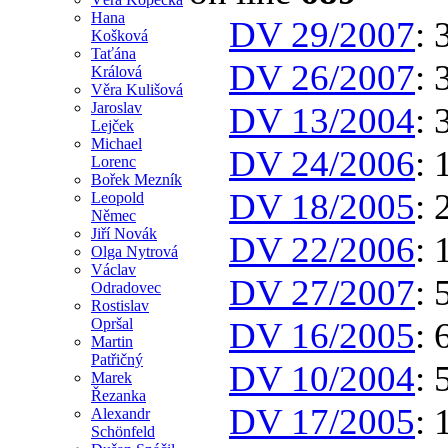
Hana
DV 29/2007
: 
Košková
Taťána
DV 26/2007
: 
Králová
Věra Kulišová
Jaroslav
DV 13/2004
: 
Lejček
Michael
DV 24/2006
: 
Lorenc
Bořek Mezník
DV 18/2005
: 
Leopold
Němec
Jiří Novák
DV 22/2006
: 
Olga Nytrová
Václav
DV 27/2007
: 
Odradovec
Rostislav
Opršal
DV 16/2005
: 
Martin
Patřičný
DV 10/2004
: 
Marek
Řezanka
DV 17/2005
: 
Alexandr
Schönfeld