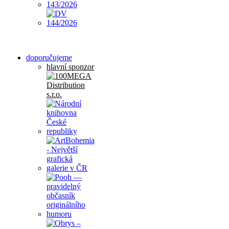
doporučujeme
hlavní sponzor