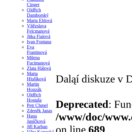
Cinger
Oldřich
Damborský
Marta Ehlová
Vítězslava
Felcmanová
Jitka Fialová
Ivan Fontana
Eva
Frantinová
Milena
Fucimanová
Zlata Hálová
Marta
Daląí diskuze v 
Hlušíková
Martin
Honzák
Oldřich
Hostaša
Deprecated
: Fun
Petr Chmel
Zdeněk Janas
/www/doc/www.d
Hana
Janíčková
on line
689
Jiří Karban
Věra Kopecká