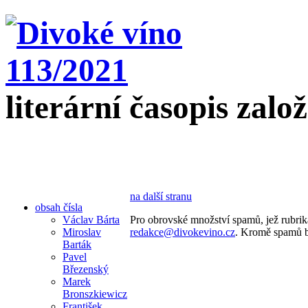
literární časopis zalo
na další stranu
obsah čísla
Václav Bárta
Pro obrovské množství spamů, jež rubrika
Miroslav
redakce@divokevino.cz
. Kromě spamů b
Barták
Pavel
Březenský
Marek
Bronszkiewicz
František